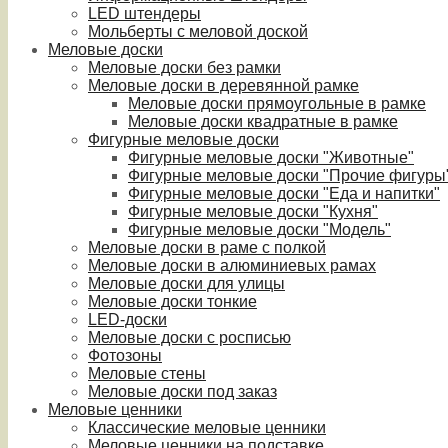
LED штендеры
Мольберты с меловой доской
Меловые доски
Меловые доски без рамки
Меловые доски в деревянной рамке
Меловые доски прямоугольные в рамке
Меловые доски квадратные в рамке
Фигурные меловые доски
Фигурные меловые доски "Животные"
Фигурные меловые доски "Прочие фигуры
Фигурные меловые доски "Еда и напитки"
Фигурные меловые доски "Кухня"
Фигурные меловые доски "Модель"
Меловые доски в раме с полкой
Меловые доски в алюминиевых рамах
Меловые доски для улицы
Меловые доски тонкие
LED-доски
Меловые доски с росписью
Фотозоны
Меловые стены
Меловые доски под заказ
Меловые ценники
Классические меловые ценники
Меловые ценники на подставке