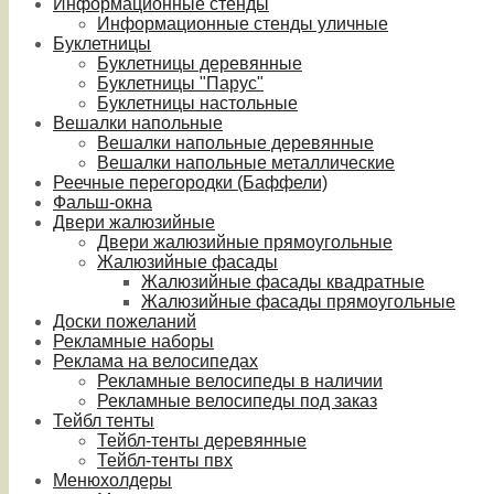
Информационные стенды
Информационные стенды уличные
Буклетницы
Буклетницы деревянные
Буклетницы "Парус"
Буклетницы настольные
Вешалки напольные
Вешалки напольные деревянные
Вешалки напольные металлические
Реечные перегородки (Баффели)
Фальш-окна
Двери жалюзийные
Двери жалюзийные прямоугольные
Жалюзийные фасады
Жалюзийные фасады квадратные
Жалюзийные фасады прямоугольные
Доски пожеланий
Рекламные наборы
Реклама на велосипедах
Рекламные велосипеды в наличии
Рекламные велосипеды под заказ
Тейбл тенты
Тейбл-тенты деревянные
Тейбл-тенты пвх
Менюхолдеры