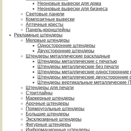
Неоновые вывески для дома
Неоновые вывески для бизнеса
Световые панели
Композитные вывески
Аптечные кресты
Панель-кронштейны
Рекламные штендеры
Меловые штендеры
Односторонние штендеры
Двухсторонние штендеры
Штендеры металлические раскладные
Штендеры металлические с печатью
Штендеры металлические без печати
Штендеры металлические односторонние
Штендеры металлические двухсторонние 
Штендеры вертикальные металлические (T
Штендеры для печати
Стритлайны
Маркерные штендеры
Арочные штендеры
Прямоугольные штендеры
Большие штендеры
Эксклюзивные штендеры
Фигурные штендеры
Информационные штендеры