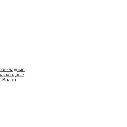
 раскладные
раскладные
-Board)