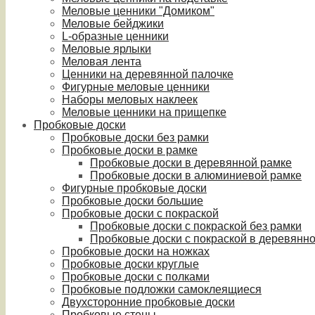
Меловые ценники "Домиком"
Меловые бейджики
L-образные ценники
Меловые ярлыки
Меловая лента
Ценники на деревянной палочке
Фигурные меловые ценники
Наборы меловых наклеек
Меловые ценники на прищепке
Пробковые доски
Пробковые доски без рамки
Пробковые доски в рамке
Пробковые доски в деревянной рамке
Пробковые доски в алюминиевой рамке
Фигурные пробковые доски
Пробковые доски большие
Пробковые доски с покраской
Пробковые доски с покраской без рамки
Пробковые доски с покраской в деревянн
Пробковые доски на ножках
Пробковые доски круглые
Пробковые доски с полками
Пробковые подложки самоклеящиеся
Двухсторонние пробковые доски
Пробковые стены