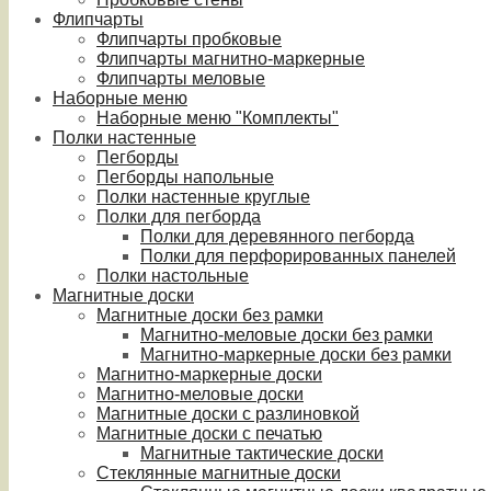
Флипчарты
Флипчарты пробковые
Флипчарты магнитно-маркерные
Флипчарты меловые
Наборные меню
Наборные меню "Комплекты"
Полки настенные
Пегборды
Пегборды напольные
Полки настенные круглые
Полки для пегборда
Полки для деревянного пегборда
Полки для перфорированных панелей
Полки настольные
Магнитные доски
Магнитные доски без рамки
Магнитно-меловые доски без рамки
Магнитно-маркерные доски без рамки
Магнитно-маркерные доски
Магнитно-меловые доски
Магнитные доски с разлиновкой
Магнитные доски с печатью
Магнитные тактические доски
Стеклянные магнитные доски