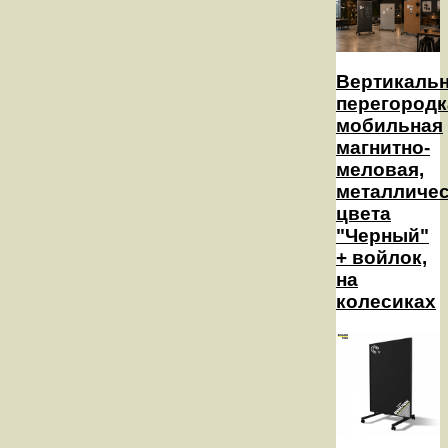
Вертикаль
перегородк
мобильная
магнитно-
меловая,
металличес
цвета
"Черный"
+ войлок,
на
колесиках