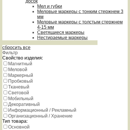
досок
Мел и губки
Меловые маркеры с тонким стержнем 3
мм
Меловые маркеры с толстым стержнем
4-15 мм
Светящиеся маркеры
Нестираемые маркеры
сбросить все
Фильтр
Свойство изделия:
Магнитный
Меловой
Маркерный
Пробковый
Тканевый
Световой
Мобильный
Декоративный
Информационный / Рекламный
Организационный / Хранение
Тип товара:
Основной