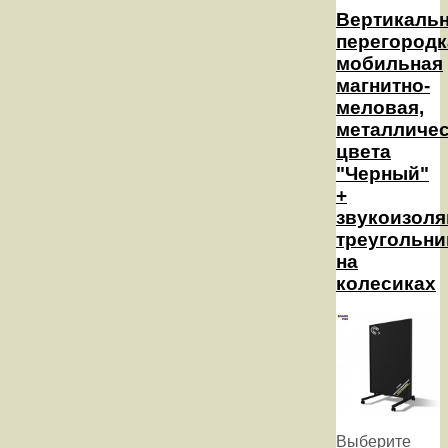
Вертикаль
перегородк
мобильная
магнитно-
меловая,
металличес
цвета
"Черный"
+
звукоизол
треугольни
на
колесиках
Выберите