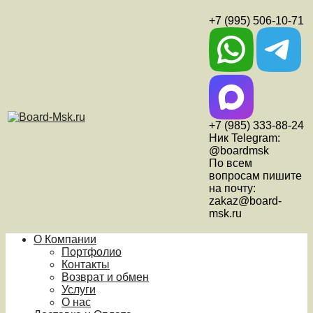
+7 (995) 506-10-71
+7 (985) 333-88-24
Ник Telegram:
@boardmsk
По всем
вопросам пишите
на почту:
zakaz@board-
msk.ru
О Компании
Портфолио
Контакты
Возврат и обмен
Услуги
О нас