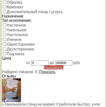
Образец
Комплект
Дополнительный товар / услуга
Назначение
Тип исполнения:
Настенное
Напольное
Настольное
Уличное
Одностороннее
Двухстороннее
Под заказ
Цена
от
до
руб.
Подобрать
Найдено товаров:
0
.
Показать
Отзывы
«Заказывали стенд на маркет. Сработали быстро, учли