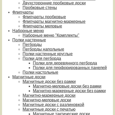
Двухсторонние пробковые доски
Пробковые стены
Флипчарты
Флипчарты пробковые
Флипчарты магнитно-маркерные
Флипчарты меловые
Наборные меню
Наборные меню "Комплекты"
Полки настенные
Пегборды
Пегборды напольные
Полки настенные круглые
Полки для пегборда
Полки для деревянного пегборда
Полки для перфорированных панелей
Полки настольные
Магнитные доски
Магнитные доски без рамки
Магнитно-меловые доски без рамки
Магнитно-маркерные доски без рамки
Магнитно-маркерные доски
Магнитно-меловые доски
Магнитные доски с разлиновкой
Магнитные доски с печатью
Магнитные тактические доски