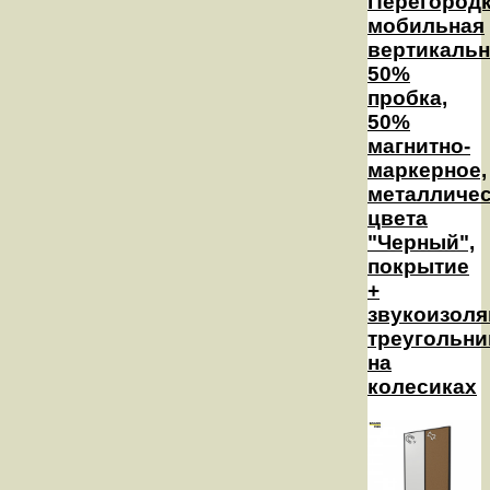
Перегород
мобильная
вертикальн
50%
пробка,
50%
магнитно-
маркерное,
металличе
цвета
"Черный",
покрытие
+
звукоизол
треугольни
на
колесиках