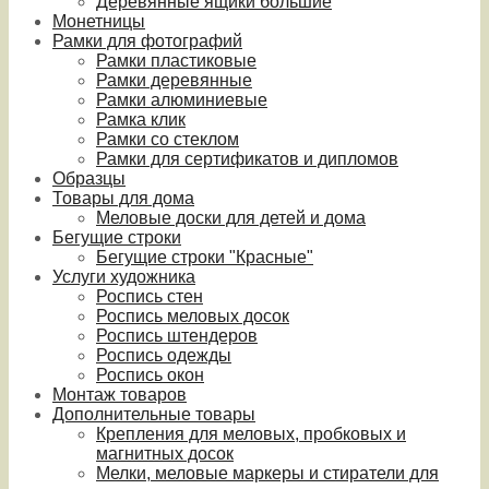
Деревянные ящики большие
Монетницы
Рамки для фотографий
Рамки пластиковые
Рамки деревянные
Рамки алюминиевые
Рамка клик
Рамки со стеклом
Рамки для сертификатов и дипломов
Образцы
Товары для дома
Меловые доски для детей и дома
Бегущие строки
Бегущие строки "Красные"
Услуги художника
Роспись стен
Роспись меловых досок
Роспись штендеров
Роспись одежды
Роспись окон
Монтаж товаров
Дополнительные товары
Крепления для меловых, пробковых и
магнитных досок
Мелки, меловые маркеры и стиратели для