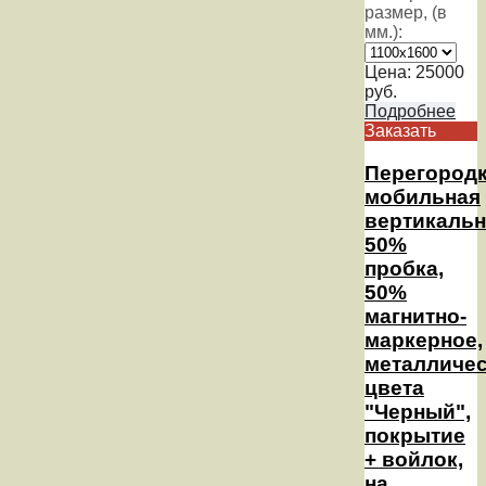
размер, (в
мм.):
Цена:
25000
руб.
Подробнее
Заказать
Перегород
мобильная
вертикальн
50%
пробка,
50%
магнитно-
маркерное,
металличе
цвета
"Черный",
покрытие
+ войлок,
на