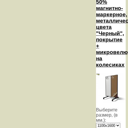
50%
магнитно-
маркерное,
металличе
цвета
"Черный",
покрытие
+
микровелю
на
колесиках
Выберите
размер, (в
мм.):