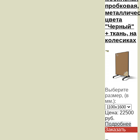
пробковая,
металличе
цвета
"Черный"
+ ткань, на
колесиках
Выберите
размер, (в
мм.):
Цена:
22500
руб.
Подробнее
Заказать