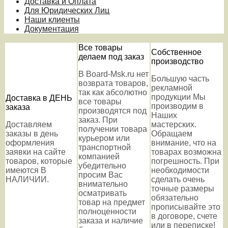
Доставка и Оплата
Для Юридических Лиц
Наши клиенты
Документация
Все товары
Собственное
делаем под заказ
производство
В Board-Msk.ru нет
Большую часть
возврата товаров,
рекламной
так как абсолютно
продукции Мы
Доставка в ДЕНЬ
все товары
производим в
заказа
производятся под
Наших
заказ. При
Доставляем
мастерских.
получении товара
заказы в день
Обращаем
курьером или
оформления
внимание, что на
транспортной
заявки на сайте
товарах возможна
компанией
товаров, которые
погрешность. При
убедительно
имеются В
необходимости
просим Вас
НАЛИЧИИ.
сделать очень
внимательно
точные размеры
осматривать
обязательно
товар на предмет
прописывайте это
полноценности
в договоре, счете
заказа и наличие
или в переписке!