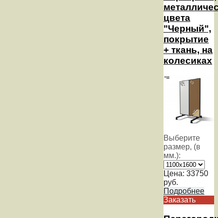
металличе
цвета
"Черный",
покрытие
+ ткань, на
колесиках
Выберите
размер, (в
мм.):
Цена:
33750
руб.
Подробнее
Заказать