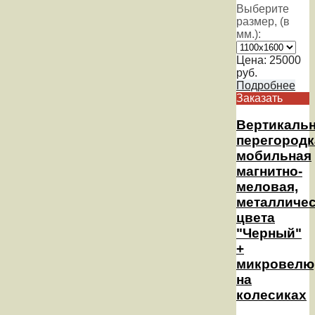
Выберите
размер, (в
мм.):
Цена:
25000
руб.
Подробнее
Заказать
Вертикаль
перегородк
мобильная
магнитно-
меловая,
металличес
цвета
"Черный"
+
микровелю
на
колесиках