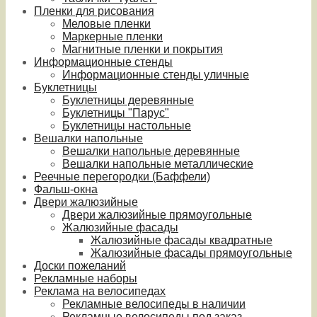
Пленки для рисования
Меловые пленки
Маркерные пленки
Магнитные пленки и покрытия
Информационные стенды
Информационные стенды уличные
Буклетницы
Буклетницы деревянные
Буклетницы "Парус"
Буклетницы настольные
Вешалки напольные
Вешалки напольные деревянные
Вешалки напольные металлические
Реечные перегородки (Баффели)
Фальш-окна
Двери жалюзийные
Двери жалюзийные прямоугольные
Жалюзийные фасады
Жалюзийные фасады квадратные
Жалюзийные фасады прямоугольные
Доски пожеланий
Рекламные наборы
Реклама на велосипедах
Рекламные велосипеды в наличии
Рекламные велосипеды под заказ