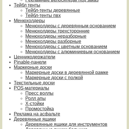
Тейбл тенты
Тейбл-тенты деревянные
Тейбл-тенты пвх
Менюхолдеры
Менюхолдеры с деревянным основанием
Менюхолдеры трехсторонние
Менюхолдеры неразборные
Менюхолдеры разборные
Менюхолдеры с цветным основанием
Менюхолдеры с алюминиевым основанием
Ценникодержатели
Pinable-панели
Маркерные доски
Маркерные доски в деревянной рамке
Маркерные доски с полкой
Текстильные доски
POS-материалы
Пресс воллы
Ролл апы
Х-стойки
Промостойка
Реклама на асфальте
Деревянные ящики
Деревянные ящики для инструментов