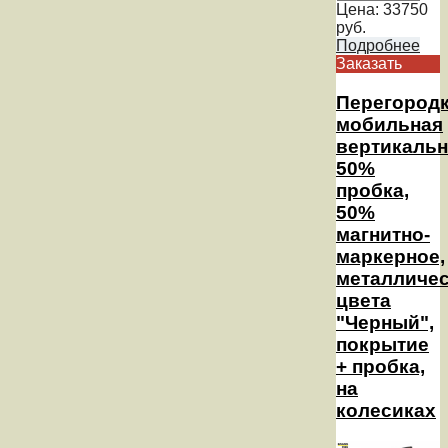
Цена:
33750
руб.
Подробнее
Заказать
Перегород
мобильная
вертикальн
50%
пробка,
50%
магнитно-
маркерное,
металличе
цвета
"Черный",
покрытие
+ пробка,
на
колесиках