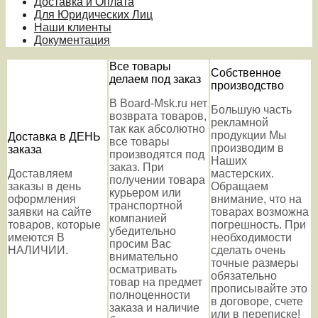
Доставка и Оплата
Для Юридических Лиц
Наши клиенты
Документация
Все товары
Собственное
делаем под заказ
производство
В Board-Msk.ru нет
Большую часть
возврата товаров,
рекламной
так как абсолютно
продукции Мы
Доставка в ДЕНЬ
все товары
производим в
заказа
производятся под
Наших
заказ. При
Доставляем
мастерских.
получении товара
заказы в день
Обращаем
курьером или
оформления
внимание, что на
транспортной
заявки на сайте
товарах возможна
компанией
товаров, которые
погрешность. При
убедительно
имеются В
необходимости
просим Вас
НАЛИЧИИ.
сделать очень
внимательно
точные размеры
осматривать
обязательно
товар на предмет
прописывайте это
полноценности
в договоре, счете
заказа и наличие
или в переписке!