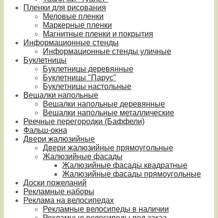
Пленки для рисования
Меловые пленки
Маркерные пленки
Магнитные пленки и покрытия
Информационные стенды
Информационные стенды уличные
Буклетницы
Буклетницы деревянные
Буклетницы "Парус"
Буклетницы настольные
Вешалки напольные
Вешалки напольные деревянные
Вешалки напольные металлические
Реечные перегородки (Баффели)
Фальш-окна
Двери жалюзийные
Двери жалюзийные прямоугольные
Жалюзийные фасады
Жалюзийные фасады квадратные
Жалюзийные фасады прямоугольные
Доски пожеланий
Рекламные наборы
Реклама на велосипедах
Рекламные велосипеды в наличии
Рекламные велосипеды под заказ