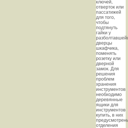
ключей,
отверток или
пассатижей
для того,
чтобы
подтянуть
гайки у
разболтавшей
дверцы
шкафчика,
поменять
розетку или
дверной
замок. Для
решения
проблем
хранения
инструментов
необходимо
деревянные
ящики для
инструментов
купить, в них
предусмотрен
отделения