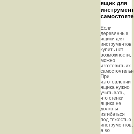
ящик для
инструмен
самостоят
Если
деревянные
ящики для
инструментов
купить нет
возможности,
можно
изготовить их
самостоятельн
При
изготовлении
ящика нужно
учитывать,
что стенки
ящика не
должны
изгибаться
под тяжестью
инструментов,
а во