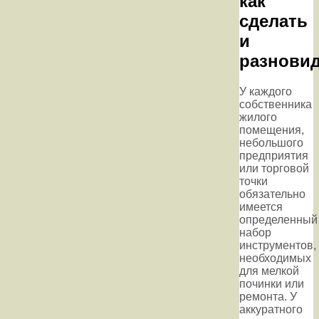
как
сделать
и
разнови
У каждого
собственника
жилого
помещения,
небольшого
предприятия
или торговой
точки
обязательно
имеется
определенный
набор
инструментов,
необходимых
для мелкой
починки или
ремонта. У
аккуратного