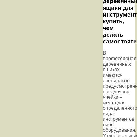
деревянны
ящики для
инструмен
купить,
чем
делать
самостоят
В
профессионал
деревянных
ящиках
имеются
специально
предусмотрен
посадочные
ячейки –
места для
определенног
вида
инструментов
либо
оборудования.
Универсальны