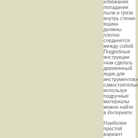
избежание
попадания
пыли и грязи
внутрь стенки
ящика
должны
плотно
соединятся
между собой.
Подробные
инструкции
«как сделать
деревянный
ящик для
инструментов
самостоятельн
используя
подручные
материалы
можно найти
в Интернете.
Наиболее
простой
вариант