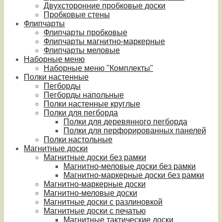
Двухсторонние пробковые доски
Пробковые стены
Флипчарты
Флипчарты пробковые
Флипчарты магнитно-маркерные
Флипчарты меловые
Наборные меню
Наборные меню "Комплекты"
Полки настенные
Пегборды
Пегборды напольные
Полки настенные круглые
Полки для пегборда
Полки для деревянного пегборда
Полки для перфорированных панелей
Полки настольные
Магнитные доски
Магнитные доски без рамки
Магнитно-меловые доски без рамки
Магнитно-маркерные доски без рамки
Магнитно-маркерные доски
Магнитно-меловые доски
Магнитные доски с разлиновкой
Магнитные доски с печатью
Магнитные тактические доски