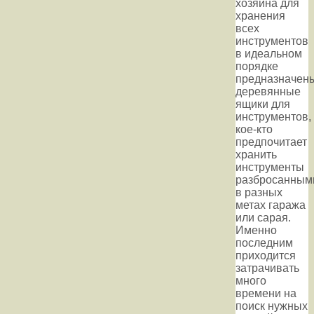
хозяина для
хранения
всех
инструментов
в идеальном
порядке
предназначен
деревянные
ящики для
инструментов,
кое-кто
предпочитает
хранить
инструменты
разбросанным
в разных
метах гаража
или сарая.
Именно
последним
приходится
затрачивать
много
времени на
поиск нужных