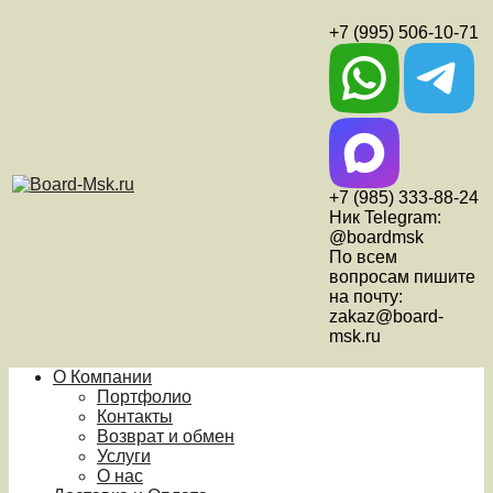
+7 (995) 506-10-71
+7 (985) 333-88-24
Ник Telegram:
@boardmsk
По всем
вопросам пишите
на почту:
zakaz@board-
msk.ru
О Компании
Портфолио
Контакты
Возврат и обмен
Услуги
О нас