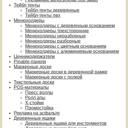
Тейбл тенты
Тейбл-тенты деревянные
Тейбл-тенты пвх
Менюхолдеры
Менюхолдеры с деревянным основанием
Менюхолдеры трехсторонние
Менюхолдеры неразборные
Менюхолдеры разборные
Менюхолдеры с цветным основанием
Менюхолдеры с алюминиевым основанием
Ценникодержатели
Pinable-панели
Маркерные доски
Маркерные доски в деревянной рамке
Маркерные доски с полкой
Текстильные доски
POS-материалы
Пресс воллы
Ролл апы
Х-стойки
Промостойка
Реклама на асфальте
Деревянные ящики
Деревянные ящики для инструментов