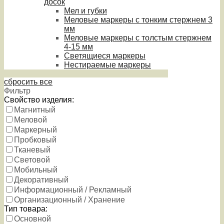
досок
Мел и губки
Меловые маркеры с тонким стержнем 3
мм
Меловые маркеры с толстым стержнем
4-15 мм
Светящиеся маркеры
Нестираемые маркеры
сбросить все
Фильтр
Свойство изделия:
Магнитный
Меловой
Маркерный
Пробковый
Тканевый
Световой
Мобильный
Декоративный
Информационный / Рекламный
Организационный / Хранение
Тип товара:
Основной