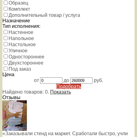
Образец
Комплект
Дополнительный товар / услуга
Назначение
Тип исполнения:
Настенное
Напольное
Настольное
Уличное
Одностороннее
Двухстороннее
Под заказ
Цена
от
до
руб.
Подобрать
Найдено товаров:
0
.
Показать
Отзывы
«Заказывали стенд на маркет. Сработали быстро, учли