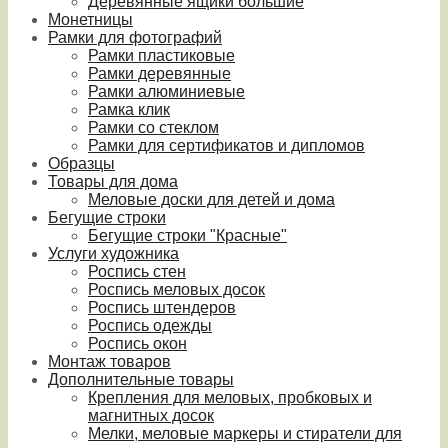
Деревянные ящики большие
Монетницы
Рамки для фотографий
Рамки пластиковые
Рамки деревянные
Рамки алюминиевые
Рамка клик
Рамки со стеклом
Рамки для сертификатов и дипломов
Образцы
Товары для дома
Меловые доски для детей и дома
Бегущие строки
Бегущие строки "Красные"
Услуги художника
Роспись стен
Роспись меловых досок
Роспись штендеров
Роспись одежды
Роспись окон
Монтаж товаров
Дополнительные товары
Крепления для меловых, пробковых и
магнитных досок
Мелки, меловые маркеры и стиратели для