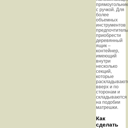
прямоугольник
с ручкой. Для
более
объемных
инструментов
предпочтитель
приобрести
деревянный
ящик –
контейнер,
имеющий
внутри
несколько
секций,
которые
раскладывают
вверх и по
сторонам и
складываются
на подобии
матрешки.
Как
сделать