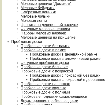
Меловые ценники "Домиком"
Меловые бейджики
L-образные ценники
Меловые ярлыки
Меловая лента
Ценники на деревянной палочке
Фигурные меловые ценники
Наборы меловых наклеек
Меловые ценники на прищепке
Пробковые доски
Пробковые доски без рамки
Пробковые доски в рамке
Пробковые доски в деревянной рамке
Пробковые доски в алюминиевой рамке
Фигурные пробковые доски
Пробковые доски большие
Пробковые доски с покраской
Пробковые доски с покраской без рамки
Пробковые доски с покраской в деревянн
Пробковые доски на ножках
Пробковые доски круглые
Пробковые доски с полками
Пробковые подложки самоклеящиеся
Двухсторонние пробковые доски
Пробковые стены