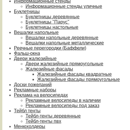
Информационные стенды
Информационные стенды уличные
Буклетницы
Буклетницы деревянные
Буклетницы "Парус"
Буклетницы настольные
Вешалки напольные
Вешалки напольные деревянные
Вешалки напольные металлические
Реечные перегородки (Баффели)
Фальш-окна
Двери жалюзийные
Двери жалюзийные прямоугольные
Жалюзийные фасады
Жалюзийные фасады квадратные
Жалюзийные фасады прямоугольные
Доски пожеланий
Рекламные наборы
Реклама на велосипедах
Рекламные велосипеды в наличии
Рекламные велосипеды под заказ
Тейбл тенты
Тейбл-тенты деревянные
Тейбл-тенты пвх
Менюхолдеры