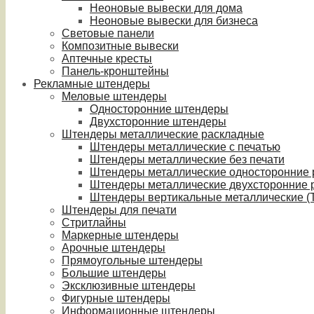
Неоновые вывески для дома
Неоновые вывески для бизнеса
Световые панели
Композитные вывески
Аптечные кресты
Панель-кронштейны
Рекламные штендеры
Меловые штендеры
Односторонние штендеры
Двухсторонние штендеры
Штендеры металлические раскладные
Штендеры металлические с печатью
Штендеры металлические без печати
Штендеры металлические односторонние
Штендеры металлические двухсторонние 
Штендеры вертикальные металлические (T
Штендеры для печати
Стритлайны
Маркерные штендеры
Арочные штендеры
Прямоугольные штендеры
Большие штендеры
Эксклюзивные штендеры
Фигурные штендеры
Информационные штендеры