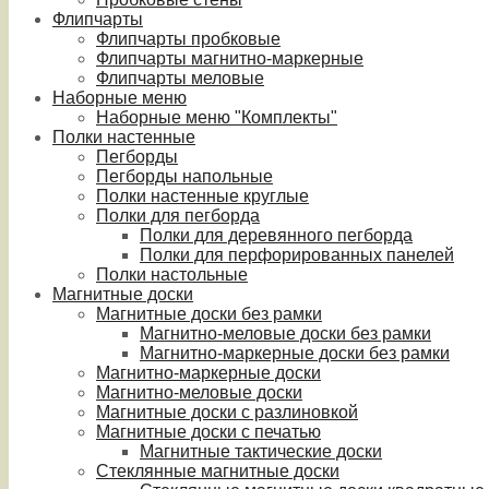
Флипчарты
Флипчарты пробковые
Флипчарты магнитно-маркерные
Флипчарты меловые
Наборные меню
Наборные меню "Комплекты"
Полки настенные
Пегборды
Пегборды напольные
Полки настенные круглые
Полки для пегборда
Полки для деревянного пегборда
Полки для перфорированных панелей
Полки настольные
Магнитные доски
Магнитные доски без рамки
Магнитно-меловые доски без рамки
Магнитно-маркерные доски без рамки
Магнитно-маркерные доски
Магнитно-меловые доски
Магнитные доски с разлиновкой
Магнитные доски с печатью
Магнитные тактические доски
Стеклянные магнитные доски