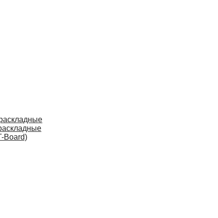
 раскладные
раскладные
-Board)