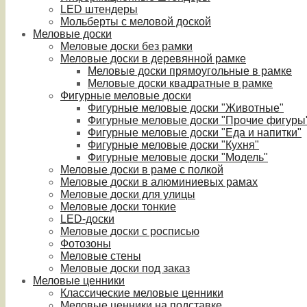
LED штендеры
Мольберты с меловой доской
Меловые доски
Меловые доски без рамки
Меловые доски в деревянной рамке
Меловые доски прямоугольные в рамке
Меловые доски квадратные в рамке
Фигурные меловые доски
Фигурные меловые доски "Животные"
Фигурные меловые доски "Прочие фигуры
Фигурные меловые доски "Еда и напитки"
Фигурные меловые доски "Кухня"
Фигурные меловые доски "Модель"
Меловые доски в раме с полкой
Меловые доски в алюминиевых рамах
Меловые доски для улицы
Меловые доски тонкие
LED-доски
Меловые доски с росписью
Фотозоны
Меловые стены
Меловые доски под заказ
Меловые ценники
Классические меловые ценники
Меловые ценники на подставке