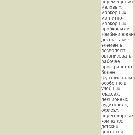
перемещения
меловых,
маркерных,
магнитно-
маркерных,
пробковых и
комбинирован
досок. Такие
элементы
позволяют
организовать
рабочее
пространство
более
функциональн
особенно в
учебных
классах,
лекционных
аудиториях,
офисах,
переговорных
комнатах,
детских
центрах и