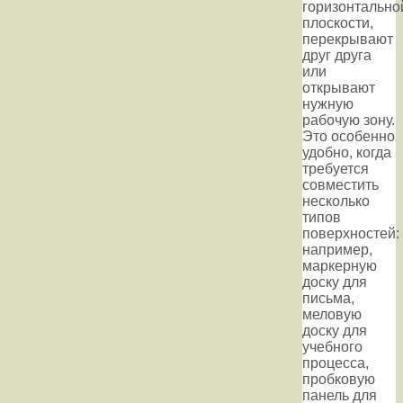
горизонтально
плоскости,
перекрывают
друг друга
или
открывают
нужную
рабочую зону.
Это особенно
удобно, когда
требуется
совместить
несколько
типов
поверхностей:
например,
маркерную
доску для
письма,
меловую
доску для
учебного
процесса,
пробковую
панель для