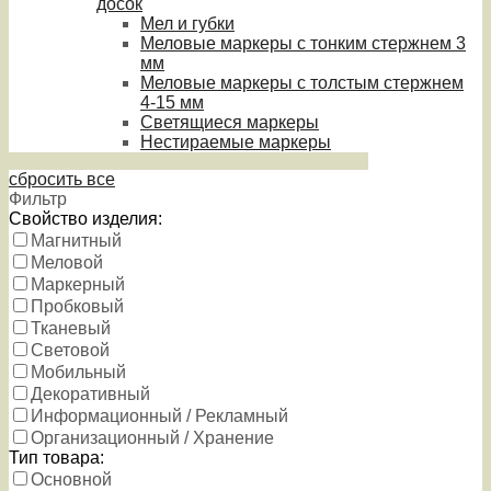
досок
Мел и губки
Меловые маркеры с тонким стержнем 3
мм
Меловые маркеры с толстым стержнем
4-15 мм
Светящиеся маркеры
Нестираемые маркеры
сбросить все
Фильтр
Свойство изделия:
Магнитный
Меловой
Маркерный
Пробковый
Тканевый
Световой
Мобильный
Декоративный
Информационный / Рекламный
Организационный / Хранение
Тип товара:
Основной