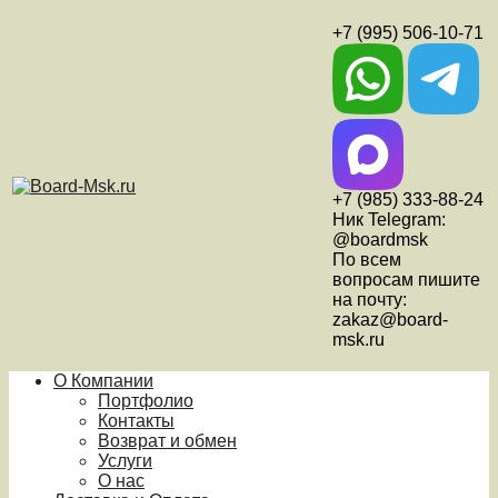
+7 (995) 506-10-71
+7 (985) 333-88-24
Ник Telegram:
@boardmsk
По всем
вопросам пишите
на почту:
zakaz@board-
msk.ru
О Компании
Портфолио
Контакты
Возврат и обмен
Услуги
О нас