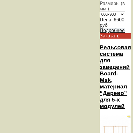
Размеры (в
мм.):
Цена:
6600
руб.
Подробнее
Заказать
Рельсовая
система
для
заведений
Board-
Msk,
материал
“Дерево”
для 5-х
модулей