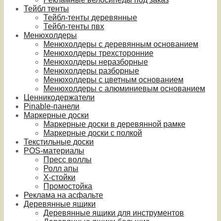
Тейбл тенты
Тейбл-тенты деревянные
Тейбл-тенты пвх
Менюхолдеры
Менюхолдеры с деревянным основанием
Менюхолдеры трехсторонние
Менюхолдеры неразборные
Менюхолдеры разборные
Менюхолдеры с цветным основанием
Менюхолдеры с алюминиевым основанием
Ценникодержатели
Pinable-панели
Маркерные доски
Маркерные доски в деревянной рамке
Маркерные доски с полкой
Текстильные доски
POS-материалы
Пресс воллы
Ролл апы
Х-стойки
Промостойка
Реклама на асфальте
Деревянные ящики
Деревянные ящики для инструментов