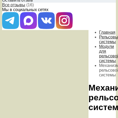
Оставить отзыв
Все отзывы
(16)
Мы в социальных сетях
Главная
Рельсов
системы
Модули
для
рельсово
системы
Механиз
рельсово
системы
Механ
рельс
систе