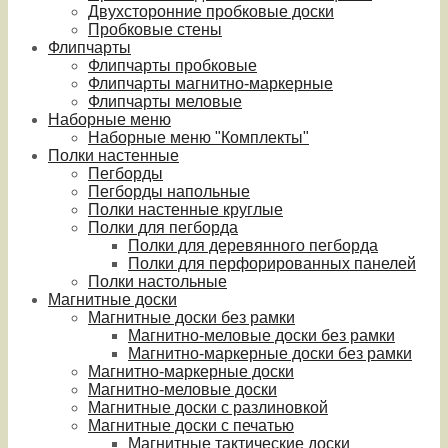
Двухсторонние пробковые доски
Пробковые стены
Флипчарты
Флипчарты пробковые
Флипчарты магнитно-маркерные
Флипчарты меловые
Наборные меню
Наборные меню "Комплекты"
Полки настенные
Пегборды
Пегборды напольные
Полки настенные круглые
Полки для пегборда
Полки для деревянного пегборда
Полки для перфорированных панелей
Полки настольные
Магнитные доски
Магнитные доски без рамки
Магнитно-меловые доски без рамки
Магнитно-маркерные доски без рамки
Магнитно-маркерные доски
Магнитно-меловые доски
Магнитные доски с разлиновкой
Магнитные доски с печатью
Магнитные тактические доски