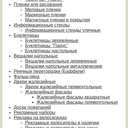
Пленки для рисования
Меловые пленки
Маркерные пленки
Магнитные пленки и покрытия
Информационные стенды
Информационные стенды уличные
Буклетницы
Буклетницы деревянные
Буклетницы "Парус"
Буклетницы настольные
Вешалки напольные
Вешалки напольные деревянные
Вешалки напольные металлические
Реечные перегородки (Баффели)
Фальш-окна
Двери жалюзийные
Двери жалюзийные прямоугольные
Жалюзийные фасады
Жалюзийные фасады квадратные
Жалюзийные фасады прямоугольные
Доски пожеланий
Рекламные наборы
Реклама на велосипедах
Рекламные велосипеды в наличии
Рекламные велосипеды под заказ