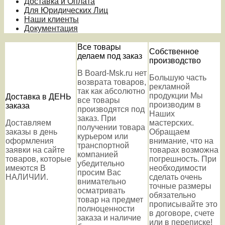
Доставка и Оплата
Для Юридических Лиц
Наши клиенты
Документация
Все товары
Собственное
делаем под заказ
производство
В Board-Msk.ru нет
Большую часть
возврата товаров,
рекламной
так как абсолютно
продукции Мы
Доставка в ДЕНЬ
все товары
производим в
заказа
производятся под
Наших
заказ. При
Доставляем
мастерских.
получении товара
заказы в день
Обращаем
курьером или
оформления
внимание, что на
транспортной
заявки на сайте
товарах возможна
компанией
товаров, которые
погрешность. При
убедительно
имеются В
необходимости
просим Вас
НАЛИЧИИ.
сделать очень
внимательно
точные размеры
осматривать
обязательно
товар на предмет
прописывайте это
полноценности
в договоре, счете
заказа и наличие
или в переписке!