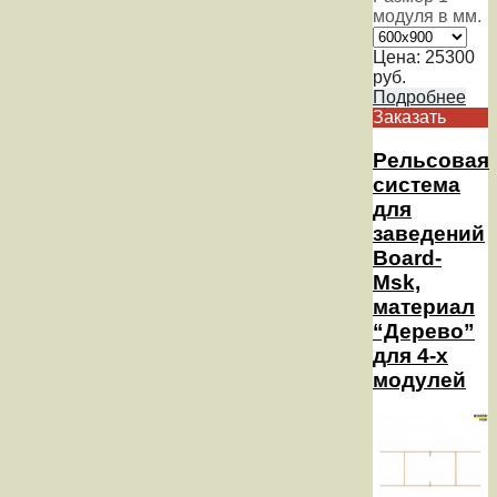
модуля в мм.
Цена:
25300
руб.
Подробнее
Заказать
Рельсовая
система
для
заведений
Board-
Msk,
материал
“Дерево”
для 4-х
модулей