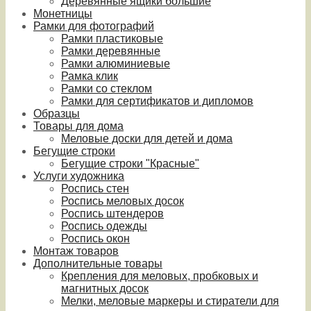
Деревянные ящики большие
Монетницы
Рамки для фотографий
Рамки пластиковые
Рамки деревянные
Рамки алюминиевые
Рамка клик
Рамки со стеклом
Рамки для сертификатов и дипломов
Образцы
Товары для дома
Меловые доски для детей и дома
Бегущие строки
Бегущие строки "Красные"
Услуги художника
Роспись стен
Роспись меловых досок
Роспись штендеров
Роспись одежды
Роспись окон
Монтаж товаров
Дополнительные товары
Крепления для меловых, пробковых и
магнитных досок
Мелки, меловые маркеры и стиратели для