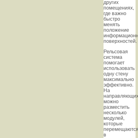
других
помещениях,
где важно
быстро
менять
положение
информацион
поверхностей.
Рельсовая
система
помогает
использовать
одну стену
максимально
эффективно.
На
направляющи
можно
разместить
несколько
модулей,
которые
перемещаютс
в