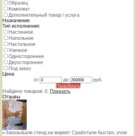
Образец
Комплект
Дополнительный товар / услуга
Назначение
Тип исполнения:
Настенное
Напольное
Настольное
Уличное
Одностороннее
Двухстороннее
Под заказ
Цена
от
до
руб.
Подобрать
Найдено товаров:
0
.
Показать
Отзывы
«Заказывали стенд на маркет. Сработали быстро, учли