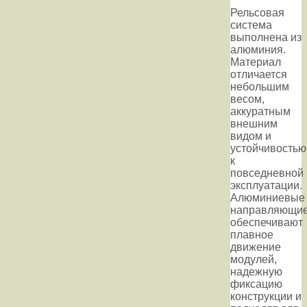
Рельсовая
система
выполнена из
алюминия.
Материал
отличается
небольшим
весом,
аккуратным
внешним
видом и
устойчивостью
к
повседневной
эксплуатации.
Алюминиевые
направляющи
обеспечивают
плавное
движение
модулей,
надежную
фиксацию
конструкции и