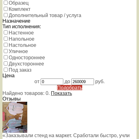
Образец
Комплект
Дополнительный товар / услуга
Назначение
Тип исполнения:
Настенное
Напольное
Настольное
Уличное
Одностороннее
Двухстороннее
Под заказ
Цена
от
до
руб.
Подобрать
Найдено товаров:
0
.
Показать
Отзывы
«Заказывали стенд на маркет. Сработали быстро, учли