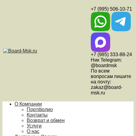
+7 (995) 506-10-71
+7 (985) 333-88-24
Ник Telegram:
@boardmsk
По всем
вопросам пишите
на почту:
zakaz@board-
msk.ru
О Компании
Портфолио
Контакты
Возврат и обмен
Услуги
О нас