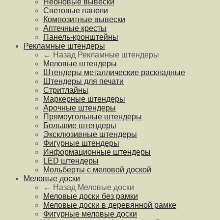
Неоновые вывески
Световые панели
Композитные вывески
Аптечные кресты
Панель-кронштейны
Рекламные штендеры
← Назад
Рекламные штендеры
Меловые штендеры
Штендеры металлические раскладные
Штендеры для печати
Стритлайны
Маркерные штендеры
Арочные штендеры
Прямоугольные штендеры
Большие штендеры
Эксклюзивные штендеры
Фигурные штендеры
Информационные штендеры
LED штендеры
Мольберты с меловой доской
Меловые доски
← Назад
Меловые доски
Меловые доски без рамки
Меловые доски в деревянной рамке
Фигурные меловые доски