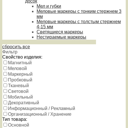
досок
Мел и губки
Меловые маркеры с тонким стержнем 3
мм
Меловые маркеры с толстым стержнем
4-15 мм
Светящиеся маркеры
Нестираемые маркеры
сбросить все
Фильтр
Свойство изделия:
Магнитный
Меловой
Маркерный
Пробковый
Тканевый
Световой
Мобильный
Декоративный
Информационный / Рекламный
Организационный / Хранение
Тип товара:
Основной