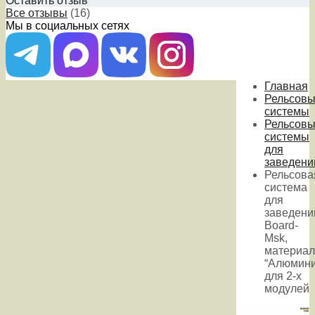
Оставить отзыв
Все отзывы
(16)
Мы в социальных сетях
Главная
Рельсов
системы
Рельсов
системы
для
заведени
Рельсова
система
для
заведени
Board-
Msk,
материал
“Алюмини
для 2-х
модулей