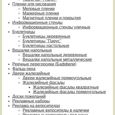
Пленки для рисования
Меловые пленки
Маркерные пленки
Магнитные пленки и покрытия
Информационные стенды
Информационные стенды уличные
Буклетницы
Буклетницы деревянные
Буклетницы "Парус"
Буклетницы настольные
Вешалки напольные
Вешалки напольные деревянные
Вешалки напольные металлические
Реечные перегородки (Баффели)
Фальш-окна
Двери жалюзийные
Двери жалюзийные прямоугольные
Жалюзийные фасады
Жалюзийные фасады квадратные
Жалюзийные фасады прямоугольные
Доски пожеланий
Рекламные наборы
Реклама на велосипедах
Рекламные велосипеды в наличии
Рекламные велосипеды под заказ