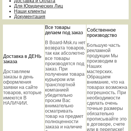
Доставка и Оплата
Для Юридических Лиц
Наши клиенты
Документация
Все товары
Собственное
делаем под заказ
производство
В Board-Msk.ru нет
Большую часть
возврата товаров,
рекламной
так как абсолютно
продукции Мы
Доставка в ДЕНЬ
все товары
производим в
заказа
производятся под
Наших
заказ. При
Доставляем
мастерских.
получении товара
заказы в день
Обращаем
курьером или
оформления
внимание, что на
транспортной
заявки на сайте
товарах возможна
компанией
товаров, которые
погрешность. При
убедительно
имеются В
необходимости
просим Вас
НАЛИЧИИ.
сделать очень
внимательно
точные размеры
осматривать
обязательно
товар на предмет
прописывайте это
полноценности
в договоре, счете
заказа и наличие
или в переписке!