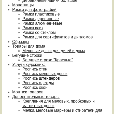
Деревянные ящики большие
Монетницы
Рамки для фотографий
Рамки пластиковые
Рамки деревянные
Рамки алюминиевые
Рамка клик
Рамки со стеклом
Рамки для сертификатов и дипломов
Образцы
Товары для дома
Меловые доски для детей и дома
Бегущие строки
Бегущие строки "Красные"
Услуги художника
Роспись стен
Роспись меловых досок
Роспись штендеров
Роспись одежды
Роспись окон
Монтаж товаров
Дополнительные товары
Крепления для меловых, пробковых и
магнитных досок
Мелки, меловые маркеры и стиратели для