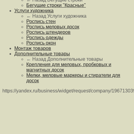
Бегущие строки "Красные"
Услуги художника
← Назад
Услуги художника
Роспись стен
Роспись меловых досок
Роспись штендеров
Роспись одежды
Роспись окон
Монтаж товаров
Дополнительные товары
← Назад
Дополнительные товары
Крепления для меловых, пробковых и
магнитных досок
Мелки, меловые маркеры и стиратели для
досок
https://yandex.ru/business/widget/request/company/1967130