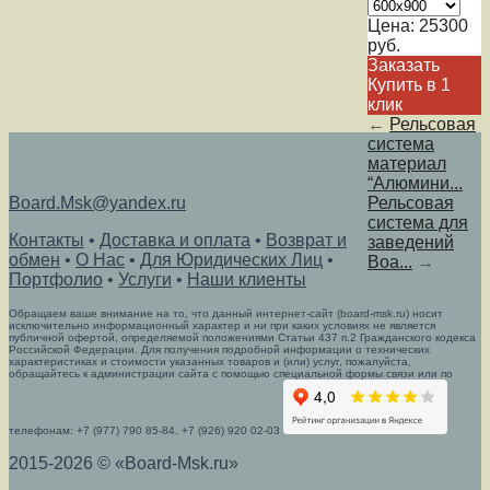
Цена:
25300
руб.
Заказать
Купить в 1
клик
←
Рельсовая
система
материал
“Алюмини...
Board.Msk@yandex.ru
Рельсовая
система для
Контакты
•
Доставка и оплата
•
Возврат и
заведений
обмен
•
О Нас
•
Для Юридических Лиц
•
Boa...
→
Портфолио
•
Услуги
•
Наши клиенты
Обращаем ваше внимание на то, что данный интернет-сайт (board-msk.ru) носит
исключительно информационный характер и ни при каких условиях не является
публичной офертой, определяемой положениями Статьи 437 п.2 Гражданского кодекса
Российской Федерации. Для получения подробной информации о технических
характеристиках и стоимости указанных товаров и (или) услуг, пожалуйста,
обращайтесь к администрации сайта с помощью специальной формы связи или по
телефонам: +7 (977) 790 85-84, +7 (926) 920 02-03
2015-2026 © «Board-Msk.ru»