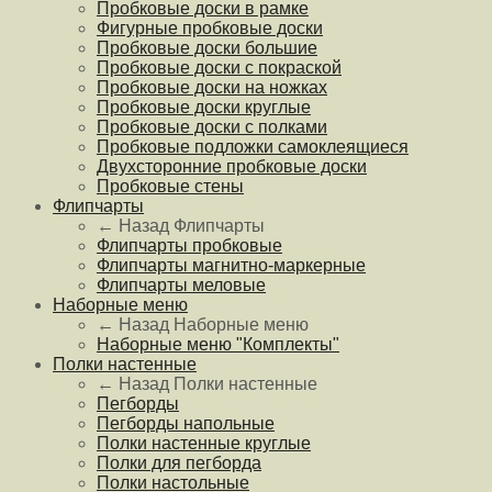
Пробковые доски в рамке
Фигурные пробковые доски
Пробковые доски большие
Пробковые доски с покраской
Пробковые доски на ножках
Пробковые доски круглые
Пробковые доски с полками
Пробковые подложки самоклеящиеся
Двухсторонние пробковые доски
Пробковые стены
Флипчарты
← Назад
Флипчарты
Флипчарты пробковые
Флипчарты магнитно-маркерные
Флипчарты меловые
Наборные меню
← Назад
Наборные меню
Наборные меню "Комплекты"
Полки настенные
← Назад
Полки настенные
Пегборды
Пегборды напольные
Полки настенные круглые
Полки для пегборда
Полки настольные