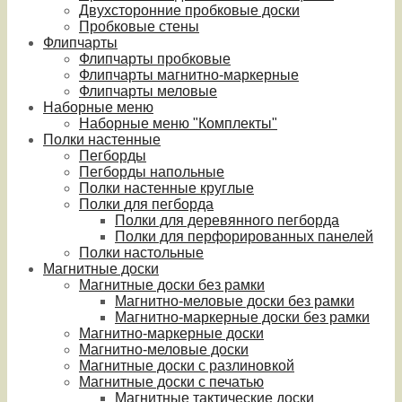
Двухсторонние пробковые доски
Пробковые стены
Флипчарты
Флипчарты пробковые
Флипчарты магнитно-маркерные
Флипчарты меловые
Наборные меню
Наборные меню "Комплекты"
Полки настенные
Пегборды
Пегборды напольные
Полки настенные круглые
Полки для пегборда
Полки для деревянного пегборда
Полки для перфорированных панелей
Полки настольные
Магнитные доски
Магнитные доски без рамки
Магнитно-меловые доски без рамки
Магнитно-маркерные доски без рамки
Магнитно-маркерные доски
Магнитно-меловые доски
Магнитные доски с разлиновкой
Магнитные доски с печатью
Магнитные тактические доски