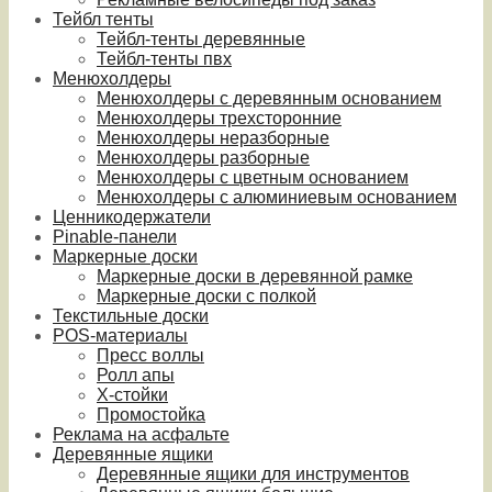
Тейбл тенты
Тейбл-тенты деревянные
Тейбл-тенты пвх
Менюхолдеры
Менюхолдеры с деревянным основанием
Менюхолдеры трехсторонние
Менюхолдеры неразборные
Менюхолдеры разборные
Менюхолдеры с цветным основанием
Менюхолдеры с алюминиевым основанием
Ценникодержатели
Pinable-панели
Маркерные доски
Маркерные доски в деревянной рамке
Маркерные доски с полкой
Текстильные доски
POS-материалы
Пресс воллы
Ролл апы
Х-стойки
Промостойка
Реклама на асфальте
Деревянные ящики
Деревянные ящики для инструментов