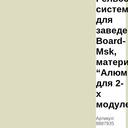
систе
для
завед
Board-
Msk,
матер
“Алюм
для 2-
х
модул
Артикул:
8887935