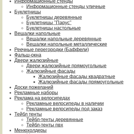
Информационные стенды
Информационные стенды уличные
Буклетницы
Буклетницы деревянные
Буклетницы "Парус"
Буклетницы настольные
Вешалки напольные
Вешалки напольные деревянные
Вешалки напольные металлические
Реечные перегородки (Баффели)
Фальш-окна
Двери жалюзийные
Двери жалюзийные прямоугольные
Жалюзийные фасады
Жалюзийные фасады квадратные
Жалюзийные фасады прямоугольные
Доски пожеланий
Рекламные наборы
Реклама на велосипедах
Рекламные велосипеды в наличии
Рекламные велосипеды под заказ
Тейбл тенты
Тейбл-тенты деревянные
Тейбл-тенты пвх
Менюхолдеры