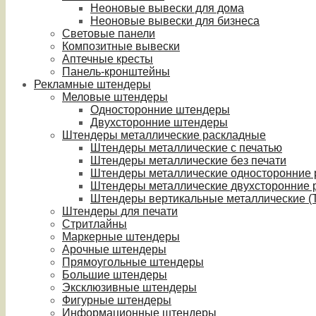
Неоновые вывески для дома
Неоновые вывески для бизнеса
Световые панели
Композитные вывески
Аптечные кресты
Панель-кронштейны
Рекламные штендеры
Меловые штендеры
Односторонние штендеры
Двухсторонние штендеры
Штендеры металлические раскладные
Штендеры металлические с печатью
Штендеры металлические без печати
Штендеры металлические односторонние
Штендеры металлические двухсторонние 
Штендеры вертикальные металлические (T
Штендеры для печати
Стритлайны
Маркерные штендеры
Арочные штендеры
Прямоугольные штендеры
Большие штендеры
Эксклюзивные штендеры
Фигурные штендеры
Информационные штендеры