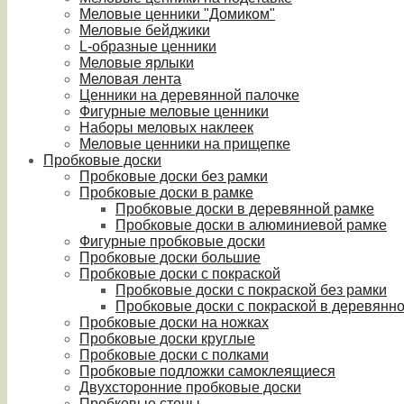
Меловые ценники "Домиком"
Меловые бейджики
L-образные ценники
Меловые ярлыки
Меловая лента
Ценники на деревянной палочке
Фигурные меловые ценники
Наборы меловых наклеек
Меловые ценники на прищепке
Пробковые доски
Пробковые доски без рамки
Пробковые доски в рамке
Пробковые доски в деревянной рамке
Пробковые доски в алюминиевой рамке
Фигурные пробковые доски
Пробковые доски большие
Пробковые доски с покраской
Пробковые доски с покраской без рамки
Пробковые доски с покраской в деревянн
Пробковые доски на ножках
Пробковые доски круглые
Пробковые доски с полками
Пробковые подложки самоклеящиеся
Двухсторонние пробковые доски
Пробковые стены