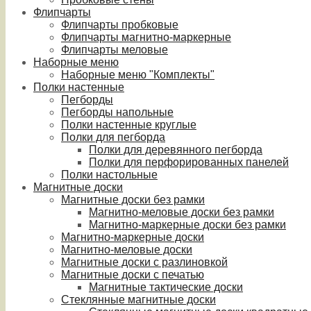
Флипчарты
Флипчарты пробковые
Флипчарты магнитно-маркерные
Флипчарты меловые
Наборные меню
Наборные меню "Комплекты"
Полки настенные
Пегборды
Пегборды напольные
Полки настенные круглые
Полки для пегборда
Полки для деревянного пегборда
Полки для перфорированных панелей
Полки настольные
Магнитные доски
Магнитные доски без рамки
Магнитно-меловые доски без рамки
Магнитно-маркерные доски без рамки
Магнитно-маркерные доски
Магнитно-меловые доски
Магнитные доски с разлиновкой
Магнитные доски с печатью
Магнитные тактические доски
Стеклянные магнитные доски