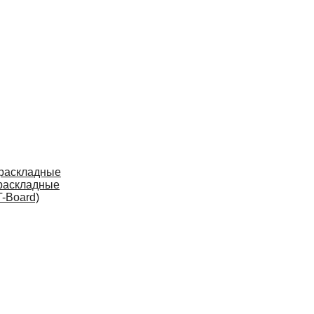
 раскладные
раскладные
-Board)