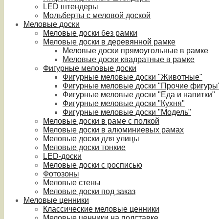
LED штендеры
Мольберты с меловой доской
Меловые доски
Меловые доски без рамки
Меловые доски в деревянной рамке
Меловые доски прямоугольные в рамке
Меловые доски квадратные в рамке
Фигурные меловые доски
Фигурные меловые доски "Животные"
Фигурные меловые доски "Прочие фигуры
Фигурные меловые доски "Еда и напитки"
Фигурные меловые доски "Кухня"
Фигурные меловые доски "Модель"
Меловые доски в раме с полкой
Меловые доски в алюминиевых рамах
Меловые доски для улицы
Меловые доски тонкие
LED-доски
Меловые доски с росписью
Фотозоны
Меловые стены
Меловые доски под заказ
Меловые ценники
Классические меловые ценники
Меловые ценники на подставке