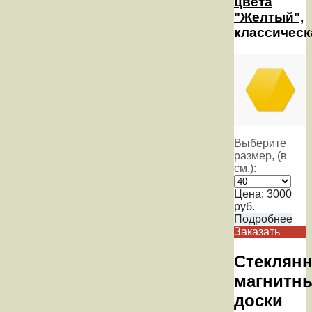
цвета
"Желтый",
классическ
Выберите
размер, (в
см.):
Цена:
3000
руб.
Подробнее
Заказать
Стеклян
магнитн
доски