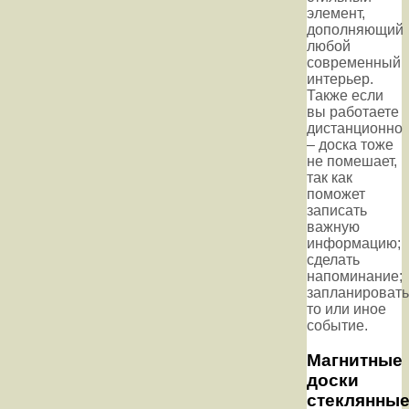
элемент,
дополняющий
любой
современный
интерьер.
Также если
вы работаете
дистанционно
– доска тоже
не помешает,
так как
поможет
записать
важную
информацию;
сделать
напоминание;
запланировать
то или иное
событие.
Магнитные
доски
стеклянны