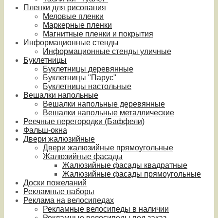
Пленки для рисования
Меловые пленки
Маркерные пленки
Магнитные пленки и покрытия
Информационные стенды
Информационные стенды уличные
Буклетницы
Буклетницы деревянные
Буклетницы "Парус"
Буклетницы настольные
Вешалки напольные
Вешалки напольные деревянные
Вешалки напольные металлические
Реечные перегородки (Баффели)
Фальш-окна
Двери жалюзийные
Двери жалюзийные прямоугольные
Жалюзийные фасады
Жалюзийные фасады квадратные
Жалюзийные фасады прямоугольные
Доски пожеланий
Рекламные наборы
Реклама на велосипедах
Рекламные велосипеды в наличии
Рекламные велосипеды под заказ