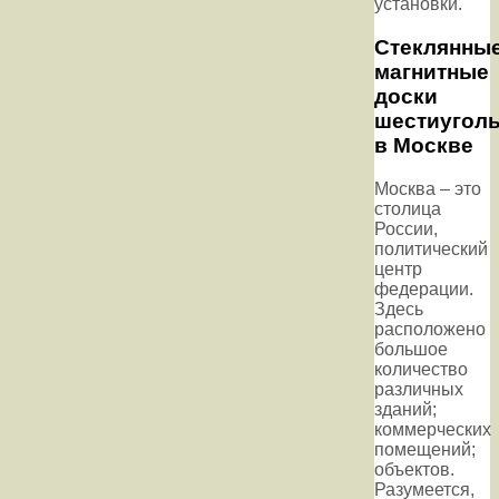
установки.
Стеклянны
магнитные
доски
шестиугол
в Москве
Москва – это
столица
России,
политический
центр
федерации.
Здесь
расположено
большое
количество
различных
зданий;
коммерческих
помещений;
объектов.
Разумеется,