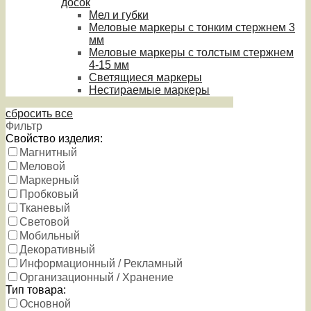
досок
Мел и губки
Меловые маркеры с тонким стержнем 3
мм
Меловые маркеры с толстым стержнем
4-15 мм
Светящиеся маркеры
Нестираемые маркеры
сбросить все
Фильтр
Свойство изделия:
Магнитный
Меловой
Маркерный
Пробковый
Тканевый
Световой
Мобильный
Декоративный
Информационный / Рекламный
Организационный / Хранение
Тип товара:
Основной