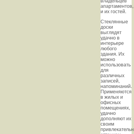
владельцев
апартаментов,
и их гостей.
Стеклянные
доски
выглядят
удачно в
интерьере
любого
здания. Их
можно
использовать
для
различных
записей,
напоминаний.
Применяются
в жилых и
офисных
помещениях,
удачно
дополняют их
своим
привлекатель