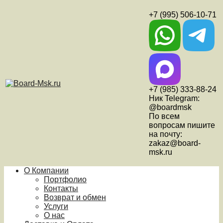
+7 (995) 506-10-71
+7 (985) 333-88-24
Ник Telegram:
@boardmsk
По всем
вопросам пишите
на почту:
zakaz@board-
msk.ru
О Компании
Портфолио
Контакты
Возврат и обмен
Услуги
О нас