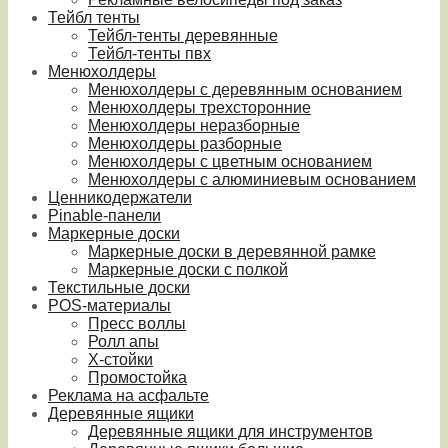
Тейбл тенты
Тейбл-тенты деревянные
Тейбл-тенты пвх
Менюхолдеры
Менюхолдеры с деревянным основанием
Менюхолдеры трехсторонние
Менюхолдеры неразборные
Менюхолдеры разборные
Менюхолдеры с цветным основанием
Менюхолдеры с алюминиевым основанием
Ценникодержатели
Pinable-панели
Маркерные доски
Маркерные доски в деревянной рамке
Маркерные доски с полкой
Текстильные доски
POS-материалы
Пресс воллы
Ролл апы
Х-стойки
Промостойка
Реклама на асфальте
Деревянные ящики
Деревянные ящики для инструментов