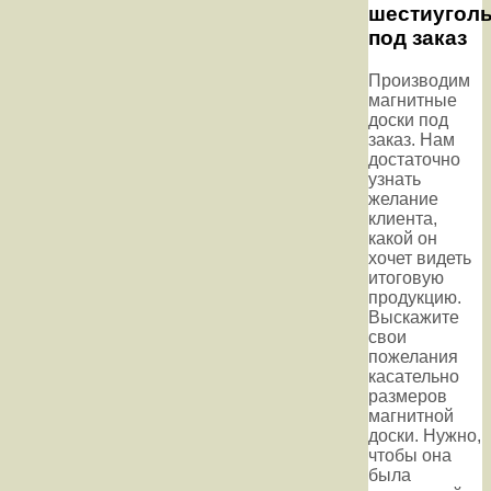
шестиугол
под заказ
Производим
магнитные
доски под
заказ. Нам
достаточно
узнать
желание
клиента,
какой он
хочет видеть
итоговую
продукцию.
Выскажите
свои
пожелания
касательно
размеров
магнитной
доски. Нужно,
чтобы она
была