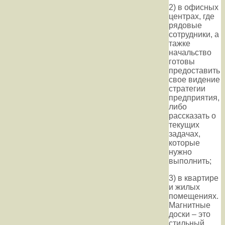
2) в офисных
центрах, где
рядовые
сотрудники, а
тажке
начальство
готовы
предоставить
свое видение
стратегии
предприятия,
либо
рассказать о
текущих
задачах,
которые
нужно
выполнить;
3) в квартире
и жилых
помещениях.
Магнитные
доски – это
стильный