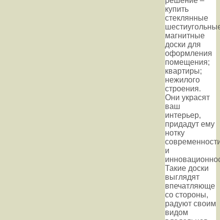
решение –
купить
стеклянные
шестиугольны
магнитные
доски для
оформления
помещения;
квартиры;
нежилого
строения.
Они украсят
ваш
интерьер,
придадут ему
нотку
современност
и
инновационнос
Такие доски
выглядят
впечатляюще
со стороны,
радуют своим
видом