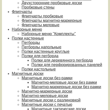
Двухсторонние пробковые доски
Пробковые стены
Флипчарты
Флипчарты пробковые
Флипчарты магнитно-маркерные
Флипчарты меловые
Наборные меню
Наборные меню "Комплекты"
Полки настенные
Пегборды
Пегборды напольные
Полки настенные круглые
Полки для пегборда
Полки для деревянного пегборда
Полки для перфорированных панелей
Полки настольные
Магнитные доски
Магнитные доски без рамки
Магнитно-меловые доски без рамки
Магнитно-маркерные доски без рамки
Магнитно-маркерные доски
Магнитно-меловые доски
Магнитные доски с разлиновкой
Магнитные доски с печатью
Магнитные тактические доски