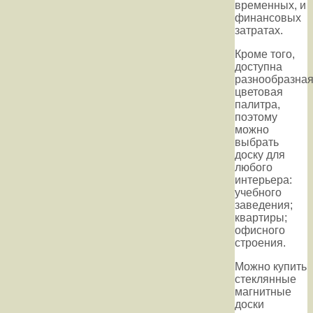
временных, и
финансовых
затратах.
Кроме того,
доступна
разнообразна
цветовая
палитра,
поэтому
можно
выбрать
доску для
любого
интерьера:
учебного
заведения;
квартиры;
офисного
строения.
Можно купить
стеклянные
магнитные
доски