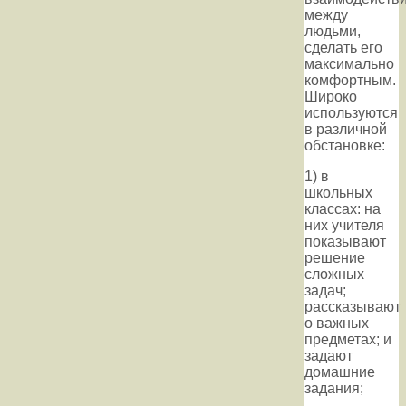
между
людьми,
сделать его
максимально
комфортным.
Широко
используются
в различной
обстановке:
1) в
школьных
классах: на
них учителя
показывают
решение
сложных
задач;
рассказывают
о важных
предметах; и
задают
домашние
задания;