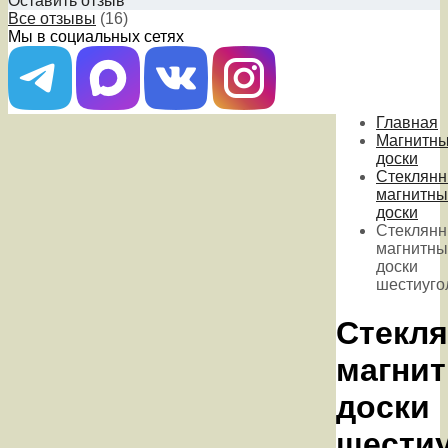
Оставить отзыв
Все отзывы
(16)
Мы в социальных сетях
Главная
Магнитн
доски
Стеклян
магнитны
доски
Стеклян
магнитны
доски
шестиуго
Стекл
магни
доски
шести