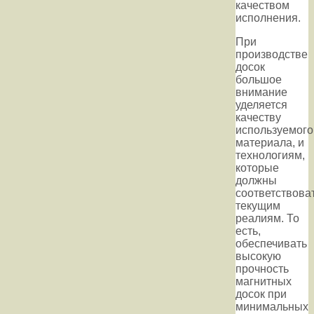
качеством
исполнения.
При
производстве
досок
большое
внимание
уделяется
качеству
используемого
материала, и
технологиям,
которые
должны
соответствова
текущим
реалиям. То
есть,
обеспечивать
высокую
прочность
магнитных
досок при
минимальных