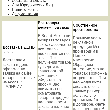
Доставка и Оплата
Для Юридических Лиц
Наши клиенты
Документация
Все товары
Собственное
делаем под заказ
производство
В Board-Msk.ru нет
Большую часть
возврата товаров,
рекламной
так как абсолютно
продукции Мы
Доставка в ДЕНЬ
все товары
производим в
заказа
производятся под
Наших
заказ. При
Доставляем
мастерских.
получении товара
заказы в день
Обращаем
курьером или
оформления
внимание, что на
транспортной
заявки на сайте
товарах возможна
компанией
товаров, которые
погрешность. При
убедительно
имеются В
необходимости
просим Вас
НАЛИЧИИ.
сделать очень
внимательно
точные размеры
осматривать
обязательно
товар на предмет
прописывайте это
полноценности
в договоре, счете
заказа и наличие
или в переписке!