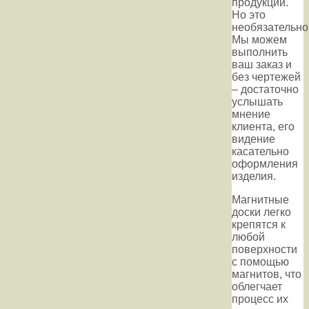
продукции.
Но это
необязательно
Мы можем
выполнить
ваш заказ и
без чертежей
– достаточно
услышать
мнение
клиента, его
видение
касательно
оформления
изделия.
Магнитные
доски легко
крепятся к
любой
поверхности
с помощью
магнитов, что
облегчает
процесс их