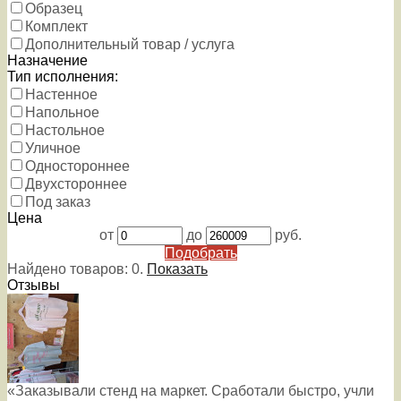
Образец
Комплект
Дополнительный товар / услуга
Назначение
Тип исполнения:
Настенное
Напольное
Настольное
Уличное
Одностороннее
Двухстороннее
Под заказ
Цена
от
до
руб.
Подобрать
Найдено товаров:
0
.
Показать
Отзывы
«Заказывали стенд на маркет. Сработали быстро, учли