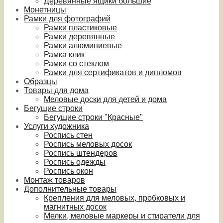
Деревянные ящики большие
Монетницы
Рамки для фотографий
Рамки пластиковые
Рамки деревянные
Рамки алюминиевые
Рамка клик
Рамки со стеклом
Рамки для сертификатов и дипломов
Образцы
Товары для дома
Меловые доски для детей и дома
Бегущие строки
Бегущие строки "Красные"
Услуги художника
Роспись стен
Роспись меловых досок
Роспись штендеров
Роспись одежды
Роспись окон
Монтаж товаров
Дополнительные товары
Крепления для меловых, пробковых и
магнитных досок
Мелки, меловые маркеры и стиратели для