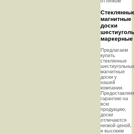
оттенком
Стеклянны
магнитные
доски
шестиугол
маркерные
Предлагаем
купить
стеклянные
шестиугольны
магнитные
доски у
нашей
компании.
Предоставляе
гарантию на
всю
продукцию,
доски
отличаются
низкой ценой,
и высоким