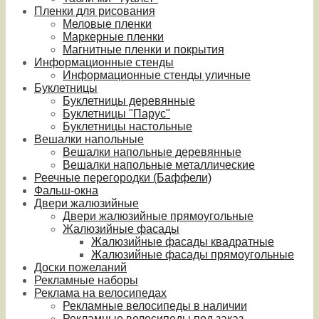
Пленки для рисования
Меловые пленки
Маркерные пленки
Магнитные пленки и покрытия
Информационные стенды
Информационные стенды уличные
Буклетницы
Буклетницы деревянные
Буклетницы "Парус"
Буклетницы настольные
Вешалки напольные
Вешалки напольные деревянные
Вешалки напольные металлические
Реечные перегородки (Баффели)
Фальш-окна
Двери жалюзийные
Двери жалюзийные прямоугольные
Жалюзийные фасады
Жалюзийные фасады квадратные
Жалюзийные фасады прямоугольные
Доски пожеланий
Рекламные наборы
Реклама на велосипедах
Рекламные велосипеды в наличии
Рекламные велосипеды под заказ