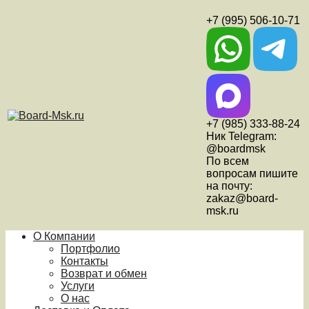
+7 (995) 506-10-71
+7 (985) 333-88-24
Ник Telegram:
@boardmsk
По всем
вопросам пишите
на почту:
zakaz@board-
msk.ru
О Компании
Портфолио
Контакты
Возврат и обмен
Услуги
О нас