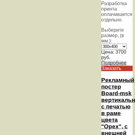
Разработка
принта
оплачивается
отдельно.
Выберите
размер, (в
мм.):
Цена:
3700
руб.
Подробнее
Заказать
Рекламный
постер
Board-msk
вертикаль
с печатью
в раме
цвета
"Орех", с
внешней