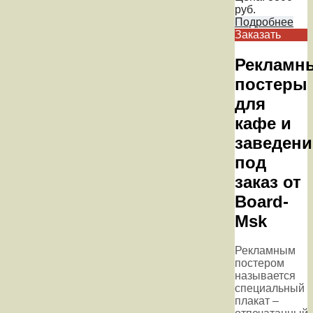
руб.
Подробнее
Заказать
Рекламн
постеры
для
кафе и
заведени
под
заказ от
Board-
Msk
Рекламным
постером
называется
специальный
плакат –