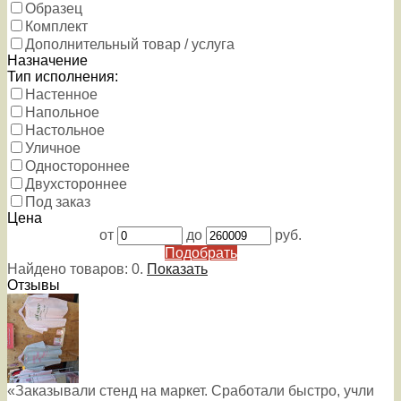
Образец
Комплект
Дополнительный товар / услуга
Назначение
Тип исполнения:
Настенное
Напольное
Настольное
Уличное
Одностороннее
Двухстороннее
Под заказ
Цена
от
до
руб.
Подобрать
Найдено товаров:
0
.
Показать
Отзывы
«Заказывали стенд на маркет. Сработали быстро, учли