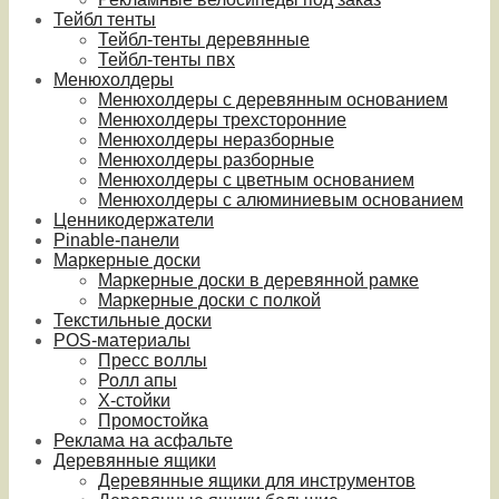
Тейбл тенты
Тейбл-тенты деревянные
Тейбл-тенты пвх
Менюхолдеры
Менюхолдеры с деревянным основанием
Менюхолдеры трехсторонние
Менюхолдеры неразборные
Менюхолдеры разборные
Менюхолдеры с цветным основанием
Менюхолдеры с алюминиевым основанием
Ценникодержатели
Pinable-панели
Маркерные доски
Маркерные доски в деревянной рамке
Маркерные доски с полкой
Текстильные доски
POS-материалы
Пресс воллы
Ролл апы
Х-стойки
Промостойка
Реклама на асфальте
Деревянные ящики
Деревянные ящики для инструментов