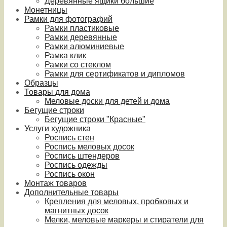
Деревянные ящики большие
Монетницы
Рамки для фотографий
Рамки пластиковые
Рамки деревянные
Рамки алюминиевые
Рамка клик
Рамки со стеклом
Рамки для сертификатов и дипломов
Образцы
Товары для дома
Меловые доски для детей и дома
Бегущие строки
Бегущие строки "Красные"
Услуги художника
Роспись стен
Роспись меловых досок
Роспись штендеров
Роспись одежды
Роспись окон
Монтаж товаров
Дополнительные товары
Крепления для меловых, пробковых и
магнитных досок
Мелки, меловые маркеры и стиратели для