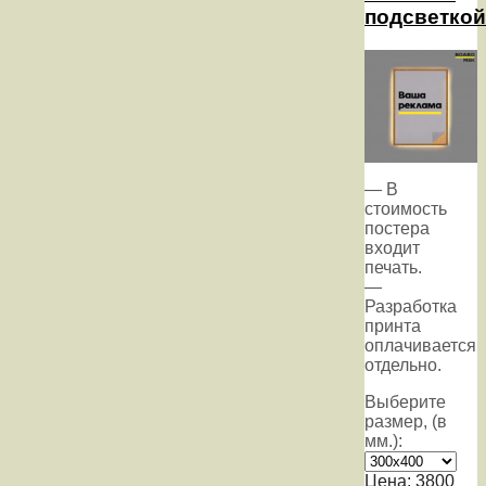
подсветкой
— В
стоимость
постера
входит
печать.
—
Разработка
принта
оплачивается
отдельно.
Выберите
размер, (в
мм.):
Цена:
3800