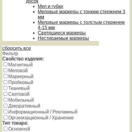
досок
Мел и губки
Меловые маркеры с тонким стержнем 3
мм
Меловые маркеры с толстым стержнем
4-15 мм
Светящиеся маркеры
Нестираемые маркеры
сбросить все
Фильтр
Свойство изделия:
Магнитный
Меловой
Маркерный
Пробковый
Тканевый
Световой
Мобильный
Декоративный
Информационный / Рекламный
Организационный / Хранение
Тип товара:
Основной