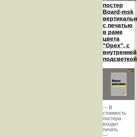
постер
Board-msk
вертикаль
с печатью
в раме
цвета
"Орех", с
внутренней
подсветкой
— В
стоимость
постера
входит
печать.
—