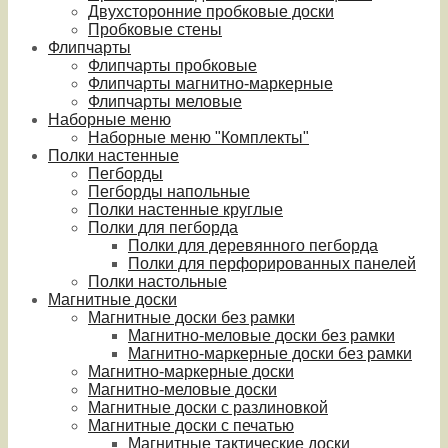
Двухсторонние пробковые доски
Пробковые стены
Флипчарты
Флипчарты пробковые
Флипчарты магнитно-маркерные
Флипчарты меловые
Наборные меню
Наборные меню "Комплекты"
Полки настенные
Пегборды
Пегборды напольные
Полки настенные круглые
Полки для пегборда
Полки для деревянного пегборда
Полки для перфорированных панелей
Полки настольные
Магнитные доски
Магнитные доски без рамки
Магнитно-меловые доски без рамки
Магнитно-маркерные доски без рамки
Магнитно-маркерные доски
Магнитно-меловые доски
Магнитные доски с разлиновкой
Магнитные доски с печатью
Магнитные тактические доски