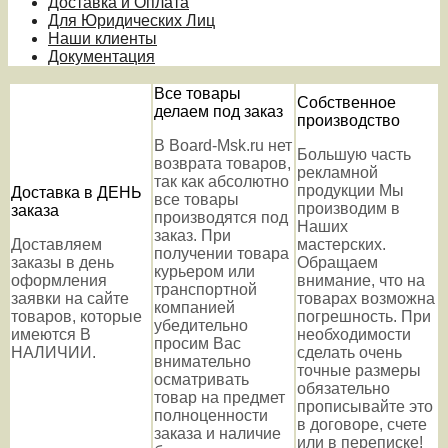
Доставка и Оплата
Для Юридических Лиц
Наши клиенты
Документация
Все товары
Собственное
делаем под заказ
производство
В Board-Msk.ru нет
Большую часть
возврата товаров,
рекламной
так как абсолютно
продукции Мы
Доставка в ДЕНЬ
все товары
производим в
заказа
производятся под
Наших
заказ. При
Доставляем
мастерских.
получении товара
заказы в день
Обращаем
курьером или
оформления
внимание, что на
транспортной
заявки на сайте
товарах возможна
компанией
товаров, которые
погрешность. При
убедительно
имеются В
необходимости
просим Вас
НАЛИЧИИ.
сделать очень
внимательно
точные размеры
осматривать
обязательно
товар на предмет
прописывайте это
полноценности
в договоре, счете
заказа и наличие
или в переписке!