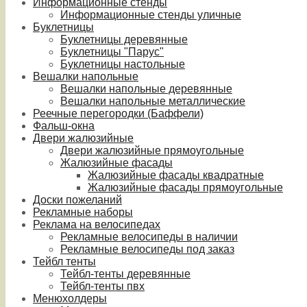
Информационные стенды
Информационные стенды уличные
Буклетницы
Буклетницы деревянные
Буклетницы "Парус"
Буклетницы настольные
Вешалки напольные
Вешалки напольные деревянные
Вешалки напольные металлические
Реечные перегородки (Баффели)
Фальш-окна
Двери жалюзийные
Двери жалюзийные прямоугольные
Жалюзийные фасады
Жалюзийные фасады квадратные
Жалюзийные фасады прямоугольные
Доски пожеланий
Рекламные наборы
Реклама на велосипедах
Рекламные велосипеды в наличии
Рекламные велосипеды под заказ
Тейбл тенты
Тейбл-тенты деревянные
Тейбл-тенты пвх
Менюхолдеры