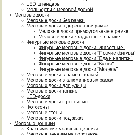
LED штендеры
Мольберты с меловой доской
Меловые доски
Меловые доски без рамки
Меловые доски в деревянной рамке
Меловые доски прямоугольные в рамке
Меловые доски квадратные в рамке
Фигурные меловые доски
Фигурные меловые доски "Животные"
Фигурные меловые доски "Прочие фигуры
Фигурные меловые доски "Еда и напитки"
Фигурные меловые доски "Кухня"
Фигурные меловые доски "Модель"
Меловые доски в раме с полкой
Меловые доски в алюминиевых рамах
Меловые доски для улицы
Меловые доски тонкие
LED-доски
Меловые доски с росписью
Фотозоны
Меловые стены
Меловые доски под заказ
Меловые ценники
Классические меловые ценники
Меловые ценники на подставке