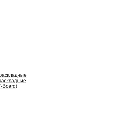
 раскладные
раскладные
-Board)