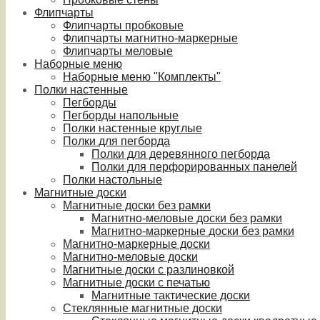
Флипчарты
Флипчарты пробковые
Флипчарты магнитно-маркерные
Флипчарты меловые
Наборные меню
Наборные меню "Комплекты"
Полки настенные
Пегборды
Пегборды напольные
Полки настенные круглые
Полки для пегборда
Полки для деревянного пегборда
Полки для перфорированных панелей
Полки настольные
Магнитные доски
Магнитные доски без рамки
Магнитно-меловые доски без рамки
Магнитно-маркерные доски без рамки
Магнитно-маркерные доски
Магнитно-меловые доски
Магнитные доски с разлиновкой
Магнитные доски с печатью
Магнитные тактические доски
Стеклянные магнитные доски