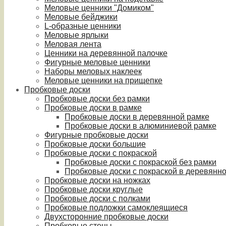
Меловые ценники "Домиком"
Меловые бейджики
L-образные ценники
Меловые ярлыки
Меловая лента
Ценники на деревянной палочке
Фигурные меловые ценники
Наборы меловых наклеек
Меловые ценники на прищепке
Пробковые доски
Пробковые доски без рамки
Пробковые доски в рамке
Пробковые доски в деревянной рамке
Пробковые доски в алюминиевой рамке
Фигурные пробковые доски
Пробковые доски большие
Пробковые доски с покраской
Пробковые доски с покраской без рамки
Пробковые доски с покраской в деревянн
Пробковые доски на ножках
Пробковые доски круглые
Пробковые доски с полками
Пробковые подложки самоклеящиеся
Двухсторонние пробковые доски
Пробковые стены