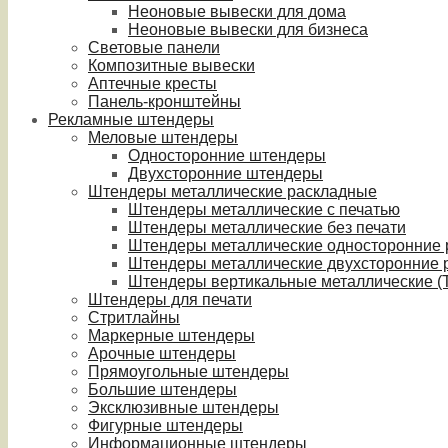
Неоновые вывески для дома
Неоновые вывески для бизнеса
Световые панели
Композитные вывески
Аптечные кресты
Панель-кронштейны
Рекламные штендеры
Меловые штендеры
Односторонние штендеры
Двухсторонние штендеры
Штендеры металлические раскладные
Штендеры металлические с печатью
Штендеры металлические без печати
Штендеры металлические односторонние
Штендеры металлические двухсторонние 
Штендеры вертикальные металлические (T
Штендеры для печати
Стритлайны
Маркерные штендеры
Арочные штендеры
Прямоугольные штендеры
Большие штендеры
Эксклюзивные штендеры
Фигурные штендеры
Информационные штендеры