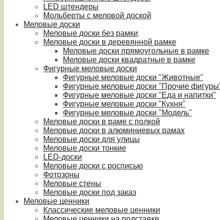
LED штендеры
Мольберты с меловой доской
Меловые доски
Меловые доски без рамки
Меловые доски в деревянной рамке
Меловые доски прямоугольные в рамке
Меловые доски квадратные в рамке
Фигурные меловые доски
Фигурные меловые доски "Животные"
Фигурные меловые доски "Прочие фигуры
Фигурные меловые доски "Еда и напитки"
Фигурные меловые доски "Кухня"
Фигурные меловые доски "Модель"
Меловые доски в раме с полкой
Меловые доски в алюминиевых рамах
Меловые доски для улицы
Меловые доски тонкие
LED-доски
Меловые доски с росписью
Фотозоны
Меловые стены
Меловые доски под заказ
Меловые ценники
Классические меловые ценники
Меловые ценники на подставке