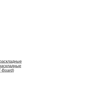
 раскладные
раскладные
-Board)