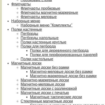
Флипчарты
Флипчарты пробковые
Флипчарты магнитно-маркерные
Флипчарты меловые
Наборные меню
Наборные меню "Комплекты"
Полки настенные
Пегборды
Пегборды напольные
Полки настенные круглые
Полки для пегборда
Полки для деревянного пегборда
Полки для перфорированных панелей
Полки настольные
Магнитные доски
Магнитные доски без рамки
Магнитно-меловые доски без рамки
Магнитно-маркерные доски без рамки
Магнитно-маркерные доски
Магнитно-меловые доски
Магнитные доски с разлиновкой
Магнитные доски с печатью
Магнитные тактические доски
Стеклянные магнитные доски