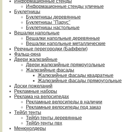
Информационные стенды
Информационные стенды уличные
Буклетницы
Буклетницы деревянные
Буклетницы "Парус"
Буклетницы настольные
Вешалки напольные
Вешалки напольные деревянные
Вешалки напольные металлические
Реечные перегородки (Баффели)
Фальш-окна
Двери жалюзийные
Двери жалюзийные прямоугольные
Жалюзийные фасады
Жалюзийные фасады квадратные
Жалюзийные фасады прямоугольные
Доски пожеланий
Рекламные наборы
Реклама на велосипедах
Рекламные велосипеды в наличии
Рекламные велосипеды под заказ
Тейбл тенты
Тейбл-тенты деревянные
Тейбл-тенты пвх
Менюхолдеры