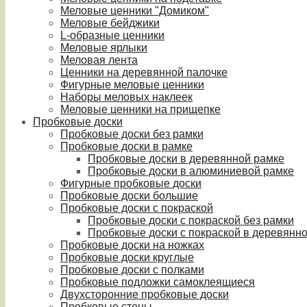
Меловые ценники "Домиком"
Меловые бейджики
L-образные ценники
Меловые ярлыки
Меловая лента
Ценники на деревянной палочке
Фигурные меловые ценники
Наборы меловых наклеек
Меловые ценники на прищепке
Пробковые доски
Пробковые доски без рамки
Пробковые доски в рамке
Пробковые доски в деревянной рамке
Пробковые доски в алюминиевой рамке
Фигурные пробковые доски
Пробковые доски большие
Пробковые доски с покраской
Пробковые доски с покраской без рамки
Пробковые доски с покраской в деревянн
Пробковые доски на ножках
Пробковые доски круглые
Пробковые доски с полками
Пробковые подложки самоклеящиеся
Двухсторонние пробковые доски
Пробковые стены