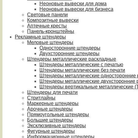
Неоновые вывески для дома
Неоновые вывески для бизнеса
Световые панели
Композитные вывески
Аптечные кресты
Панель-кронштейны
Рекламные штендеры
Меловые штендеры
Односторонние штендеры
Двухсторонние штендеры
Штендеры металлические раскладные
Штендеры металлические с печатью
Штендеры металлические без печати
Штендеры металлические односторонние
Штендеры металлические двухсторонние 
Штендеры вертикальные металлические (T
Штендеры для печати
Стритлайны
Маркерные штендеры
Арочные штендеры
Прямоугольные штендеры
Большие штендеры
Эксклюзивные штендеры
Фигурные штендеры
Информационные штендеры