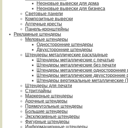
Неоновые вывески для дома
Неоновые вывески для бизнеса
Световые панели
Композитные вывески
Аптечные кресты
Панель-кронштейны
Рекламные штендеры
Меловые штендеры
Односторонние штендеры
Двухсторонние штендеры
Штендеры металлические раскладные
Штендеры металлические с печатью
Штендеры металлические без печати
Штендеры металлические односторонние
Штендеры металлические двухсторонние 
Штендеры вертикальные металлические (T
Штендеры для печати
Стритлайны
Маркерные штендеры
Арочные штендеры
Прямоугольные штендеры
Большие штендеры
Эксклюзивные штендеры
Фигурные штендеры
Информационные штендеры