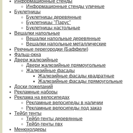
Информационные стенды
Информационные стенды уличные
Буклетницы
Буклетницы деревянные
Буклетницы "Парус"
Буклетницы настольные
Вешалки напольные
Вешалки напольные деревянные
Вешалки напольные металлические
Реечные перегородки (Баффели)
Фальш-окна
Двери жалюзийные
Двери жалюзийные прямоугольные
Жалюзийные фасады
Жалюзийные фасады квадратные
Жалюзийные фасады прямоугольные
Доски пожеланий
Рекламные наборы
Реклама на велосипедах
Рекламные велосипеды в наличии
Рекламные велосипеды под заказ
Тейбл тенты
Тейбл-тенты деревянные
Тейбл-тенты пвх
Менюхолдеры