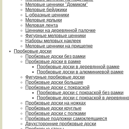
Меловые ценники "Домиком"
Меловые бейджики
L-образные ценники
Меловые ярлыки
Меловая лента
Ценники на деревянной палочке
Фигурные меловые ценники
Наборы меловых наклеек
Меловые ценники на прищепке
Пробковые доски
Пробковые доски без рамки
Пробковые доски в рамке
Пробковые доски в деревянной рамке
Пробковые доски в алюминиевой рамке
Фигурные пробковые доски
Пробковые доски большие
Пробковые доски с покраской
Пробковые доски с покраской без рамки
Пробковые доски с покраской в деревянн
Пробковые доски на ножках
Пробковые доски круглые
Пробковые доски с полками
Пробковые подложки самоклеящиеся
Двухсторонние пробковые доски
Пробковые стены