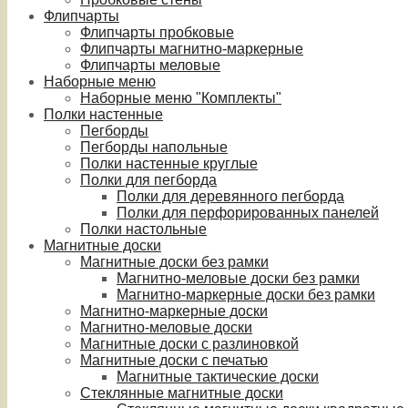
Флипчарты
Флипчарты пробковые
Флипчарты магнитно-маркерные
Флипчарты меловые
Наборные меню
Наборные меню "Комплекты"
Полки настенные
Пегборды
Пегборды напольные
Полки настенные круглые
Полки для пегборда
Полки для деревянного пегборда
Полки для перфорированных панелей
Полки настольные
Магнитные доски
Магнитные доски без рамки
Магнитно-меловые доски без рамки
Магнитно-маркерные доски без рамки
Магнитно-маркерные доски
Магнитно-меловые доски
Магнитные доски с разлиновкой
Магнитные доски с печатью
Магнитные тактические доски
Стеклянные магнитные доски