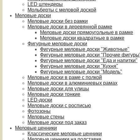
LED штендеры
Мольберты с меловой доской
Меловые доски
Меловые доски без рамки
Меловые доски в деревянной рамке
Меловые доски прямоугольные в рамке
Меловые доски квадратные в рамке
Фигурные меловые доски
Фигурные меловые доски "Животные"
Фигурные меловые доски "Прочие фигуры
Фигурные меловые доски "Еда и напитки"
Фигурные меловые доски "Кухня"
Фигурные меловые доски "Модель"
Меловые доски в раме с полкой
Меловые доски в алюминиевых рамах
Меловые доски для улицы
Меловые доски тонкие
LED-доски
Меловые доски с росписью
Фотозоны
Меловые стены
Меловые доски под заказ
Меловые ценники
Классические меловые ценники
Меловые ценники на подставке