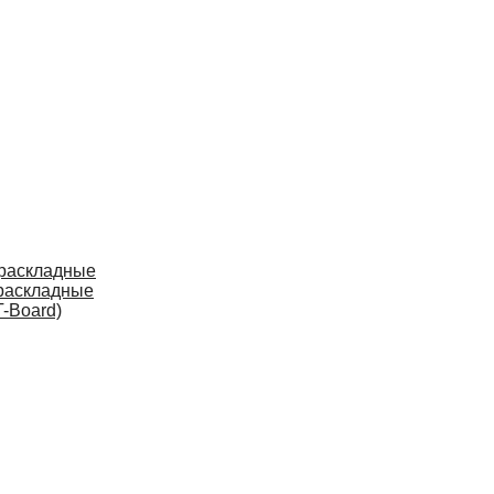
 раскладные
раскладные
-Board)