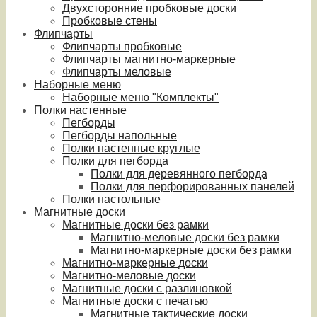
Двухсторонние пробковые доски
Пробковые стены
Флипчарты
Флипчарты пробковые
Флипчарты магнитно-маркерные
Флипчарты меловые
Наборные меню
Наборные меню "Комплекты"
Полки настенные
Пегборды
Пегборды напольные
Полки настенные круглые
Полки для пегборда
Полки для деревянного пегборда
Полки для перфорированных панелей
Полки настольные
Магнитные доски
Магнитные доски без рамки
Магнитно-меловые доски без рамки
Магнитно-маркерные доски без рамки
Магнитно-маркерные доски
Магнитно-меловые доски
Магнитные доски с разлиновкой
Магнитные доски с печатью
Магнитные тактические доски