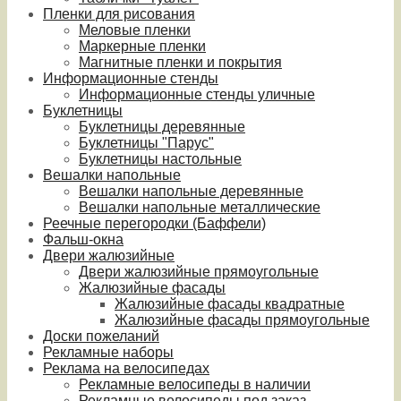
Пленки для рисования
Меловые пленки
Маркерные пленки
Магнитные пленки и покрытия
Информационные стенды
Информационные стенды уличные
Буклетницы
Буклетницы деревянные
Буклетницы "Парус"
Буклетницы настольные
Вешалки напольные
Вешалки напольные деревянные
Вешалки напольные металлические
Реечные перегородки (Баффели)
Фальш-окна
Двери жалюзийные
Двери жалюзийные прямоугольные
Жалюзийные фасады
Жалюзийные фасады квадратные
Жалюзийные фасады прямоугольные
Доски пожеланий
Рекламные наборы
Реклама на велосипедах
Рекламные велосипеды в наличии
Рекламные велосипеды под заказ