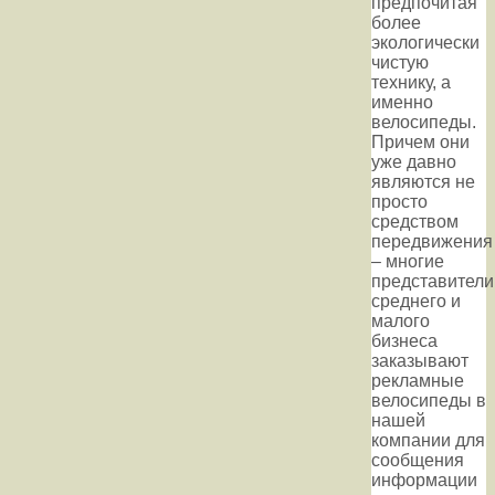
предпочитая
более
экологически
чистую
технику, а
именно
велосипеды.
Причем они
уже давно
являются не
просто
средством
передвижения
– многие
представители
среднего и
малого
бизнеса
заказывают
рекламные
велосипеды в
нашей
компании для
сообщения
информации