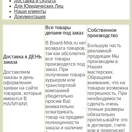
Доставка и Оплата
Для Юридических Лиц
Наши клиенты
Документация
Все товары
Собственное
делаем под заказ
производство
В Board-Msk.ru нет
Большую часть
возврата товаров,
рекламной
так как абсолютно
продукции Мы
Доставка в ДЕНЬ
все товары
производим в
заказа
производятся под
Наших
заказ. При
Доставляем
мастерских.
получении товара
заказы в день
Обращаем
курьером или
оформления
внимание, что на
транспортной
заявки на сайте
товарах возможна
компанией
товаров, которые
погрешность. При
убедительно
имеются В
необходимости
просим Вас
НАЛИЧИИ.
сделать очень
внимательно
точные размеры
осматривать
обязательно
товар на предмет
прописывайте это
полноценности
в договоре, счете
заказа и наличие
или в переписке!