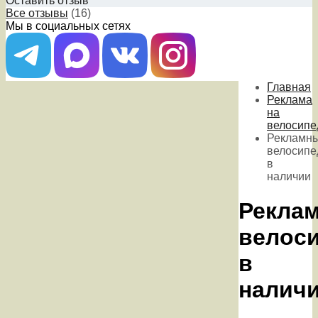
Оставить отзыв
Все отзывы
(16)
Мы в социальных сетях
Главная
Реклама
на
велосипе
Рекламн
велосип
в
наличии
Рекла
велос
в
налич