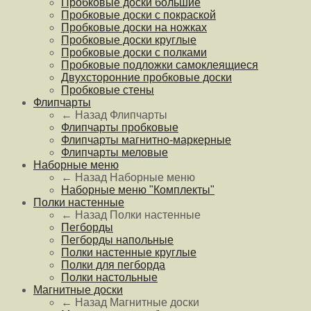
Пробковые доски большие
Пробковые доски с покраской
Пробковые доски на ножках
Пробковые доски круглые
Пробковые доски с полками
Пробковые подложки самоклеящиеся
Двухсторонние пробковые доски
Пробковые стены
Флипчарты
← Назад
Флипчарты
Флипчарты пробковые
Флипчарты магнитно-маркерные
Флипчарты меловые
Наборные меню
← Назад
Наборные меню
Наборные меню "Комплекты"
Полки настенные
← Назад
Полки настенные
Пегборды
Пегборды напольные
Полки настенные круглые
Полки для пегборда
Полки настольные
Магнитные доски
← Назад
Магнитные доски