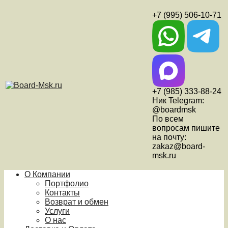
+7 (995) 506-10-71
+7 (985) 333-88-24
Ник Telegram:
@boardmsk
По всем
вопросам пишите
на почту:
zakaz@board-
msk.ru
О Компании
Портфолио
Контакты
Возврат и обмен
Услуги
О нас