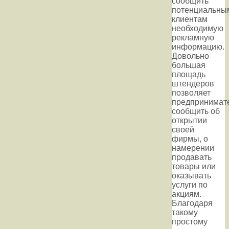
сообщить
потенциальны
клиентам
необходимую
рекламную
информацию.
Довольно
большая
площадь
штендеров
позволяет
предпринимат
сообщить об
открытии
своей
фирмы, о
намерении
продавать
товары или
оказывать
услуги по
акциям.
Благодаря
такому
простому