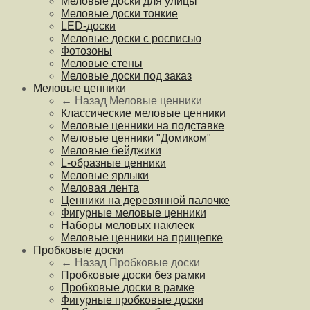
Меловые доски для улицы
Меловые доски тонкие
LED-доски
Меловые доски с росписью
Фотозоны
Меловые стены
Меловые доски под заказ
Меловые ценники
← Назад
Меловые ценники
Классические меловые ценники
Меловые ценники на подставке
Меловые ценники "Домиком"
Меловые бейджики
L-образные ценники
Меловые ярлыки
Меловая лента
Ценники на деревянной палочке
Фигурные меловые ценники
Наборы меловых наклеек
Меловые ценники на прищепке
Пробковые доски
← Назад
Пробковые доски
Пробковые доски без рамки
Пробковые доски в рамке
Фигурные пробковые доски