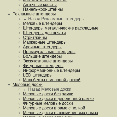
Аптечные кресты
Панель-кронштейны
Рекламные штендеры
← Назад
Рекламные штендеры
Меловые штендеры
Штендеры металлические раскладные
Штендеры для печати
Стритлайны
Маркерные штендеры
Арочные штендеры
Прямоугольные штендеры
Большие штендеры
Эксклюзивные штендеры
Фигурные штендеры
Информационные штендеры
LED штендеры
Мольберты с меловой доской
Меловые доски
← Назад
Меловые доски
Меловые доски без рамки
Меловые доски в деревянной рамке
Фигурные меловые доски
Меловые доски в раме с полкой
Меловые доски в алюминиевых рамах