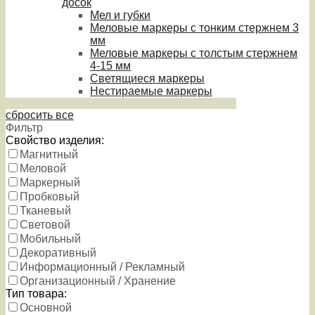
досок
Мел и губки
Меловые маркеры с тонким стержнем 3
мм
Меловые маркеры с толстым стержнем
4-15 мм
Светящиеся маркеры
Нестираемые маркеры
сбросить все
Фильтр
Свойство изделия:
Магнитный
Меловой
Маркерный
Пробковый
Тканевый
Световой
Мобильный
Декоративный
Информационный / Рекламный
Организационный / Хранение
Тип товара:
Основной