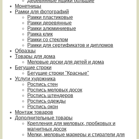
Деревянные ящики большие
Монетницы
Рамки для фотографий
Рамки пластиковые
Рамки деревянные
Рамки алюминиевые
Рамка клик
Рамки со стеклом
Рамки для сертификатов и дипломов
Образцы
Товары для дома
Меловые доски для детей и дома
Бегущие строки
Бегущие строки "Красные"
Услуги художника
Роспись стен
Роспись меловых досок
Роспись штендеров
Роспись одежды
Роспись окон
Монтаж товаров
Дополнительные товары
Крепления для меловых, пробковых и
магнитных досок
Мелки, меловые маркеры и стиратели для