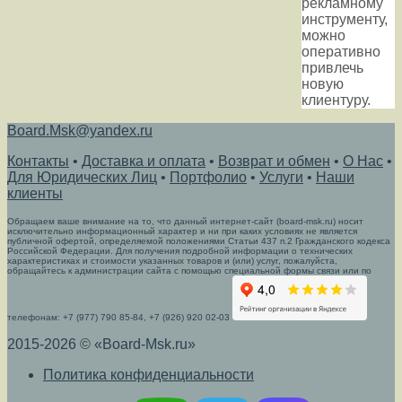
рекламному
инструменту,
можно
оперативно
привлечь
новую
клиентуру.
Board.Msk@yandex.ru
Контакты
•
Доставка и оплата
•
Возврат и обмен
•
О Нас
•
Для Юридических Лиц
•
Портфолио
•
Услуги
•
Наши
клиенты
Обращаем ваше внимание на то, что данный интернет-сайт (board-msk.ru) носит
исключительно информационный характер и ни при каких условиях не является
публичной офертой, определяемой положениями Статьи 437 п.2 Гражданского кодекса
Российской Федерации. Для получения подробной информации о технических
характеристиках и стоимости указанных товаров и (или) услуг, пожалуйста,
обращайтесь к администрации сайта с помощью специальной формы связи или по
телефонам: +7 (977) 790 85-84, +7 (926) 920 02-03
2015-2026 © «Board-Msk.ru»
Политика конфиденциальности