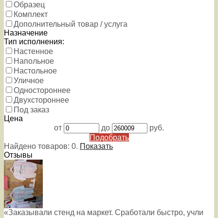
Образец
Комплект
Дополнительный товар / услуга
Назначение
Тип исполнения:
Настенное
Напольное
Настольное
Уличное
Одностороннее
Двухстороннее
Под заказ
Цена
от
до
руб.
Подобрать
Найдено товаров:
0
.
Показать
Отзывы
«Заказывали стенд на маркет. Сработали быстро, учли