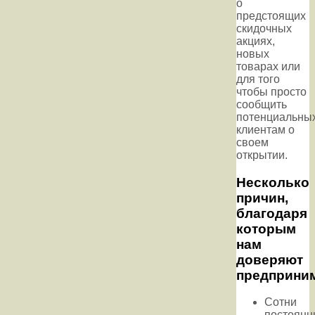
о
предстоящих
скидочных
акциях,
новых
товарах или
для того
чтобы просто
сообщить
потенциальны
клиентам о
своем
открытии.
Несколько
причин,
благодаря
которым
нам
доверяют
предприним
Сотни
постоянн