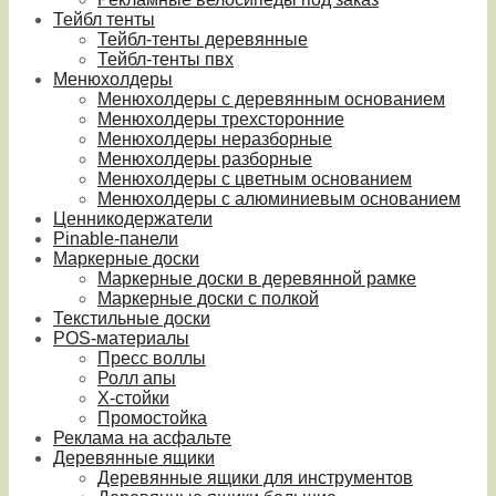
Тейбл тенты
Тейбл-тенты деревянные
Тейбл-тенты пвх
Менюхолдеры
Менюхолдеры с деревянным основанием
Менюхолдеры трехсторонние
Менюхолдеры неразборные
Менюхолдеры разборные
Менюхолдеры с цветным основанием
Менюхолдеры с алюминиевым основанием
Ценникодержатели
Pinable-панели
Маркерные доски
Маркерные доски в деревянной рамке
Маркерные доски с полкой
Текстильные доски
POS-материалы
Пресс воллы
Ролл апы
Х-стойки
Промостойка
Реклама на асфальте
Деревянные ящики
Деревянные ящики для инструментов