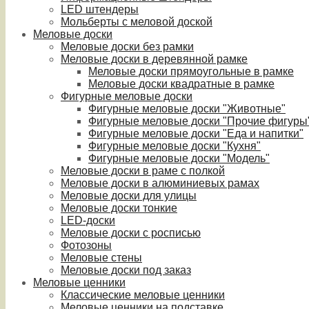
LED штендеры
Мольберты с меловой доской
Меловые доски
Меловые доски без рамки
Меловые доски в деревянной рамке
Меловые доски прямоугольные в рамке
Меловые доски квадратные в рамке
Фигурные меловые доски
Фигурные меловые доски "Животные"
Фигурные меловые доски "Прочие фигуры
Фигурные меловые доски "Еда и напитки"
Фигурные меловые доски "Кухня"
Фигурные меловые доски "Модель"
Меловые доски в раме с полкой
Меловые доски в алюминиевых рамах
Меловые доски для улицы
Меловые доски тонкие
LED-доски
Меловые доски с росписью
Фотозоны
Меловые стены
Меловые доски под заказ
Меловые ценники
Классические меловые ценники
Меловые ценники на подставке