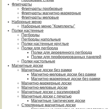
Флипчарты
Флипчарты пробковые
Флипчарты магнитно-маркерные
Флипчарты меловые
Наборные меню
Наборные меню "Комплекты"
Полки настенные
Пегборды
Пегборды напольные
Полки настенные круглые
Полки для пегборда
Полки для деревянного пегборда
Полки для перфорированных панелей
Полки настольные
Магнитные доски
Магнитные доски без рамки
Магнитно-меловые доски без рамки
Магнитно-маркерные доски без рамки
Магнитно-маркерные доски
Магнитно-меловые доски
Магнитные доски с разлиновкой
Магнитные доски с печатью
Магнитные тактические доски
Стеклянные магнитные доски