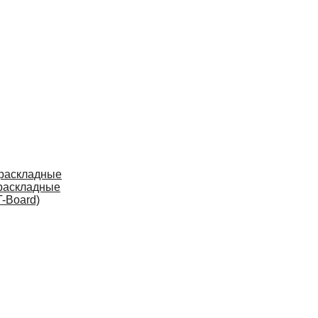
 раскладные
раскладные
-Board)