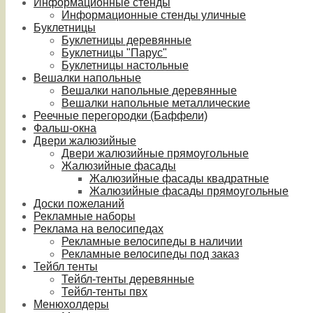
Информационные стенды
Информационные стенды уличные
Буклетницы
Буклетницы деревянные
Буклетницы "Парус"
Буклетницы настольные
Вешалки напольные
Вешалки напольные деревянные
Вешалки напольные металлические
Реечные перегородки (Баффели)
Фальш-окна
Двери жалюзийные
Двери жалюзийные прямоугольные
Жалюзийные фасады
Жалюзийные фасады квадратные
Жалюзийные фасады прямоугольные
Доски пожеланий
Рекламные наборы
Реклама на велосипедах
Рекламные велосипеды в наличии
Рекламные велосипеды под заказ
Тейбл тенты
Тейбл-тенты деревянные
Тейбл-тенты пвх
Менюхолдеры