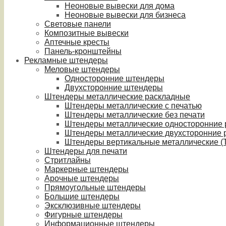
Неоновые вывески для дома
Неоновые вывески для бизнеса
Световые панели
Композитные вывески
Аптечные кресты
Панель-кронштейны
Рекламные штендеры
Меловые штендеры
Односторонние штендеры
Двухсторонние штендеры
Штендеры металлические раскладные
Штендеры металлические с печатью
Штендеры металлические без печати
Штендеры металлические односторонние
Штендеры металлические двухсторонние 
Штендеры вертикальные металлические (T
Штендеры для печати
Стритлайны
Маркерные штендеры
Арочные штендеры
Прямоугольные штендеры
Большие штендеры
Эксклюзивные штендеры
Фигурные штендеры
Информационные штендеры