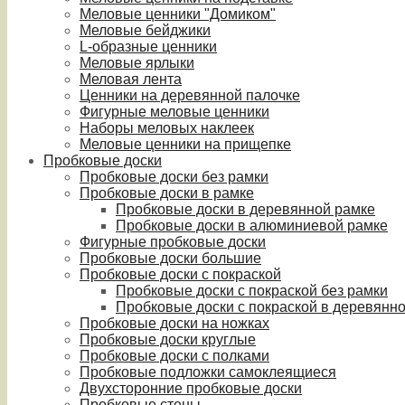
Меловые ценники "Домиком"
Меловые бейджики
L-образные ценники
Меловые ярлыки
Меловая лента
Ценники на деревянной палочке
Фигурные меловые ценники
Наборы меловых наклеек
Меловые ценники на прищепке
Пробковые доски
Пробковые доски без рамки
Пробковые доски в рамке
Пробковые доски в деревянной рамке
Пробковые доски в алюминиевой рамке
Фигурные пробковые доски
Пробковые доски большие
Пробковые доски с покраской
Пробковые доски с покраской без рамки
Пробковые доски с покраской в деревянн
Пробковые доски на ножках
Пробковые доски круглые
Пробковые доски с полками
Пробковые подложки самоклеящиеся
Двухсторонние пробковые доски
Пробковые стены