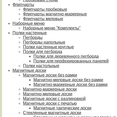
Флипчарты
Флипчарты пробковые
Флипчарты магнитно-маркерные
Флипчарты меловые
Наборные меню
Наборные меню "Комплекты"
Полки настенные
Пегборды
Пегборды напольные
Полки настенные круглые
Полки для пегборда
Полки для деревянного пегборда
Полки для перфорированных панелей
Полки настольные
Магнитные доски
Магнитные доски без рамки
Магнитно-меловые доски без рамки
Магнитно-маркерные доски без рамки
Магнитно-маркерные доски
Магнитно-меловые доски
Магнитные доски с разлиновкой
Магнитные доски с печатью
Магнитные тактические доски
Стеклянные магнитные доски