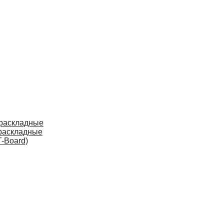
 раскладные
раскладные
-Board)