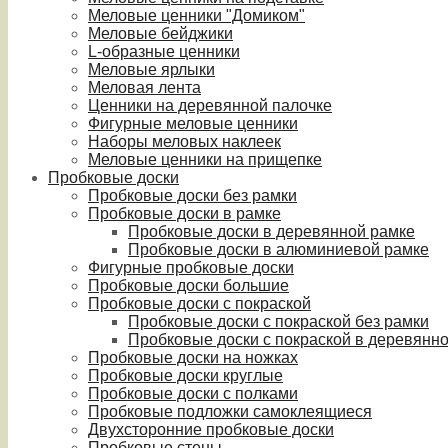
Меловые ценники "Домиком"
Меловые бейджики
L-образные ценники
Меловые ярлыки
Меловая лента
Ценники на деревянной палочке
Фигурные меловые ценники
Наборы меловых наклеек
Меловые ценники на прищепке
Пробковые доски
Пробковые доски без рамки
Пробковые доски в рамке
Пробковые доски в деревянной рамке
Пробковые доски в алюминиевой рамке
Фигурные пробковые доски
Пробковые доски большие
Пробковые доски с покраской
Пробковые доски с покраской без рамки
Пробковые доски с покраской в деревянн
Пробковые доски на ножках
Пробковые доски круглые
Пробковые доски с полками
Пробковые подложки самоклеящиеся
Двухсторонние пробковые доски
Пробковые стены