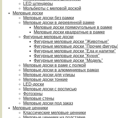
LED штендеры
Мольберты с меловой доской
Меловые доски
Меловые доски без рамки
Меловые доски в деревянной рамке
Меловые доски прямоугольные в рамке
Меловые доски квадратные в рамке
Фигурные меловые доски
Фигурные меловые доски "Животные"
Фигурные меловые доски "Прочие фигуры
Фигурные меловые доски "Еда и напитки"
Фигурные меловые доски "Кухня"
Фигурные меловые доски "Модель"
Меловые доски в раме с полкой
Меловые доски в алюминиевых рамах
Меловые доски для улицы
Меловые доски тонкие
LED-доски
Меловые доски с росписью
Фотозоны
Меловые стены
Меловые доски под заказ
Меловые ценники
Классические меловые ценники
Меловые ценники на подставке