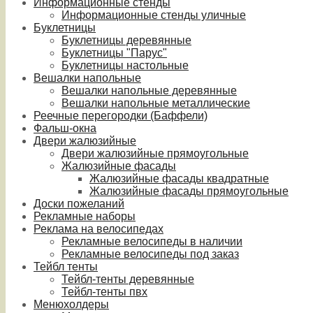
Информационные стенды
Информационные стенды уличные
Буклетницы
Буклетницы деревянные
Буклетницы "Парус"
Буклетницы настольные
Вешалки напольные
Вешалки напольные деревянные
Вешалки напольные металлические
Реечные перегородки (Баффели)
Фальш-окна
Двери жалюзийные
Двери жалюзийные прямоугольные
Жалюзийные фасады
Жалюзийные фасады квадратные
Жалюзийные фасады прямоугольные
Доски пожеланий
Рекламные наборы
Реклама на велосипедах
Рекламные велосипеды в наличии
Рекламные велосипеды под заказ
Тейбл тенты
Тейбл-тенты деревянные
Тейбл-тенты пвх
Менюхолдеры