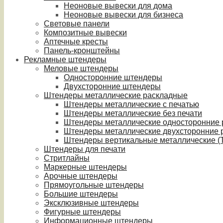
Неоновые вывески для дома
Неоновые вывески для бизнеса
Световые панели
Композитные вывески
Аптечные кресты
Панель-кронштейны
Рекламные штендеры
Меловые штендеры
Односторонние штендеры
Двухсторонние штендеры
Штендеры металлические раскладные
Штендеры металлические с печатью
Штендеры металлические без печати
Штендеры металлические односторонние
Штендеры металлические двухсторонние 
Штендеры вертикальные металлические (T
Штендеры для печати
Стритлайны
Маркерные штендеры
Арочные штендеры
Прямоугольные штендеры
Большие штендеры
Эксклюзивные штендеры
Фигурные штендеры
Информационные штендеры