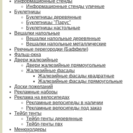
Информационные стенды
Информационные стенды уличные
Буклетницы
Буклетницы деревянные
Буклетницы "Парус"
Буклетницы настольные
Вешалки напольные
Вешалки напольные деревянные
Вешалки напольные металлические
Реечные перегородки (Баффели)
Фальш-окна
Двери жалюзийные
Двери жалюзийные прямоугольные
Жалюзийные фасады
Жалюзийные фасады квадратные
Жалюзийные фасады прямоугольные
Доски пожеланий
Рекламные наборы
Реклама на велосипедах
Рекламные велосипеды в наличии
Рекламные велосипеды под заказ
Тейбл тенты
Тейбл-тенты деревянные
Тейбл-тенты пвх
Менюхолдеры