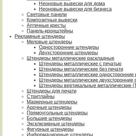
Неоновые вывески для дома
Неоновые вывески для бизнеса
Световые панели
Композитные вывески
Аптечные кресты
Панель-кронштейны
Рекламные штендеры
Меловые штендеры
Односторонние штендеры
Двухсторонние штендеры
Штендеры металлические раскладные
Штендеры металлические с печатью
Штендеры металлические без печати
Штендеры металлические односторонние
Штендеры металлические двухсторонние 
Штендеры вертикальные металлические (T
Штендеры для печати
Стритлайны
Маркерные штендеры
Арочные штендеры
Прямоугольные штендеры
Большие штендеры
Эксклюзивные штендеры
Фигурные штендеры
Информационные штендеры