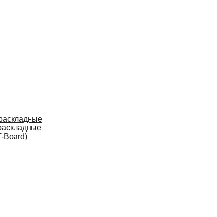
 раскладные
раскладные
-Board)