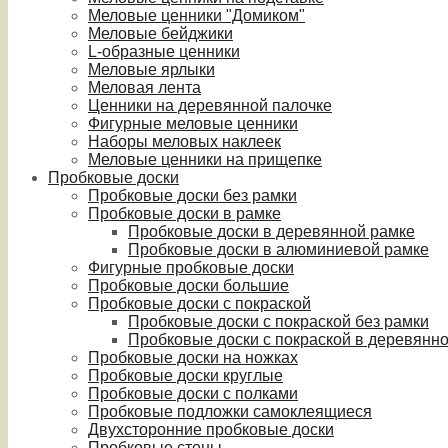
Меловые ценники "Домиком"
Меловые бейджики
L-образные ценники
Меловые ярлыки
Меловая лента
Ценники на деревянной палочке
Фигурные меловые ценники
Наборы меловых наклеек
Меловые ценники на прищепке
Пробковые доски
Пробковые доски без рамки
Пробковые доски в рамке
Пробковые доски в деревянной рамке
Пробковые доски в алюминиевой рамке
Фигурные пробковые доски
Пробковые доски большие
Пробковые доски с покраской
Пробковые доски с покраской без рамки
Пробковые доски с покраской в деревянн
Пробковые доски на ножках
Пробковые доски круглые
Пробковые доски с полками
Пробковые подложки самоклеящиеся
Двухсторонние пробковые доски
Пробковые стены