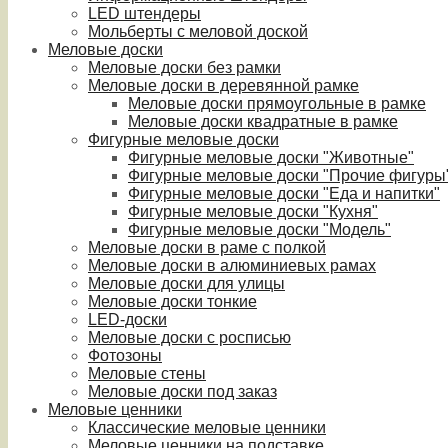
LED штендеры
Мольберты с меловой доской
Меловые доски
Меловые доски без рамки
Меловые доски в деревянной рамке
Меловые доски прямоугольные в рамке
Меловые доски квадратные в рамке
Фигурные меловые доски
Фигурные меловые доски "Животные"
Фигурные меловые доски "Прочие фигуры
Фигурные меловые доски "Еда и напитки"
Фигурные меловые доски "Кухня"
Фигурные меловые доски "Модель"
Меловые доски в раме с полкой
Меловые доски в алюминиевых рамах
Меловые доски для улицы
Меловые доски тонкие
LED-доски
Меловые доски с росписью
Фотозоны
Меловые стены
Меловые доски под заказ
Меловые ценники
Классические меловые ценники
Меловые ценники на подставке