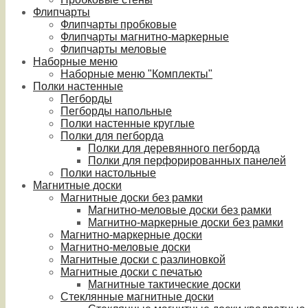
Флипчарты
Флипчарты пробковые
Флипчарты магнитно-маркерные
Флипчарты меловые
Наборные меню
Наборные меню "Комплекты"
Полки настенные
Пегборды
Пегборды напольные
Полки настенные круглые
Полки для пегборда
Полки для деревянного пегборда
Полки для перфорированных панелей
Полки настольные
Магнитные доски
Магнитные доски без рамки
Магнитно-меловые доски без рамки
Магнитно-маркерные доски без рамки
Магнитно-маркерные доски
Магнитно-меловые доски
Магнитные доски с разлиновкой
Магнитные доски с печатью
Магнитные тактические доски
Стеклянные магнитные доски