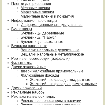
Пленки для рисования
Меловые пленки
Маркерные пленки
Магнитные пленки и покрытия
Информационные стенды
Информационные стенды уличные
Буклетницы
Буклетницы деревянные
Буклетницы "Парус"
Буклетницы настольные
Вешалки напольные
Вешалки напольные деревянные
Вешалки напольные металлические
Реечные перегородки (Баффели)
Фальш-окна
Двери жалюзийные
Двери жалюзийные прямоугольные
Жалюзийные фасады
Жалюзийные фасады квадратные
Жалюзийные фасады прямоугольные
Доски пожеланий
Рекламные наборы
Реклама на велосипедах
Рекламные велосипеды в наличии
Рекламные велосипеды под заказ