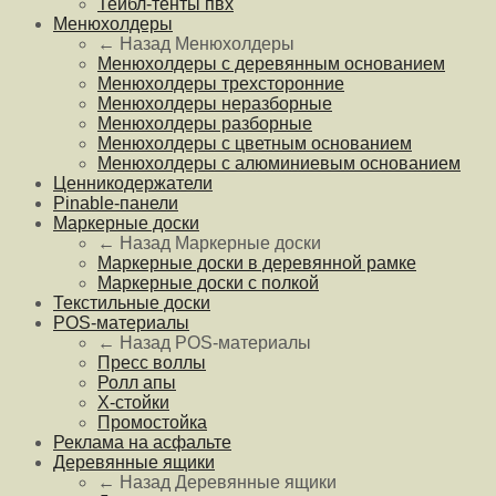
Тейбл-тенты пвх
Менюхолдеры
← Назад
Менюхолдеры
Менюхолдеры с деревянным основанием
Менюхолдеры трехсторонние
Менюхолдеры неразборные
Менюхолдеры разборные
Менюхолдеры с цветным основанием
Менюхолдеры с алюминиевым основанием
Ценникодержатели
Pinable-панели
Маркерные доски
← Назад
Маркерные доски
Маркерные доски в деревянной рамке
Маркерные доски с полкой
Текстильные доски
POS-материалы
← Назад
POS-материалы
Пресс воллы
Ролл апы
Х-стойки
Промостойка
Реклама на асфальте
Деревянные ящики
← Назад
Деревянные ящики