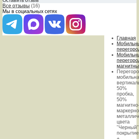
Оставить отзыв
Все отзывы
(16)
Мы в социальных сетях
Главная
Мобильн
перегоро
Мобильн
перегоро
магнитны
Перегоро
мобильн
вертикал
50%
пробка,
50%
магнитно
маркерно
металлич
цвета
"Черный"
покрытие
+