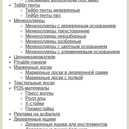
Тейбл тенты
Тейбл-тенты деревянные
Тейбл-тенты пвх
Менюхолдеры
Менюхолдеры с деревянным основанием
Менюхолдеры трехсторонние
Менюхолдеры неразборные
Менюхолдеры разборные
Менюхолдеры с цветным основанием
Менюхолдеры с алюминиевым основанием
Ценникодержатели
Pinable-панели
Маркерные доски
Маркерные доски в деревянной рамке
Маркерные доски с полкой
Текстильные доски
POS-материалы
Пресс воллы
Ролл апы
Х-стойки
Промостойка
Реклама на асфальте
Деревянные ящики
Деревянные ящики для инструментов