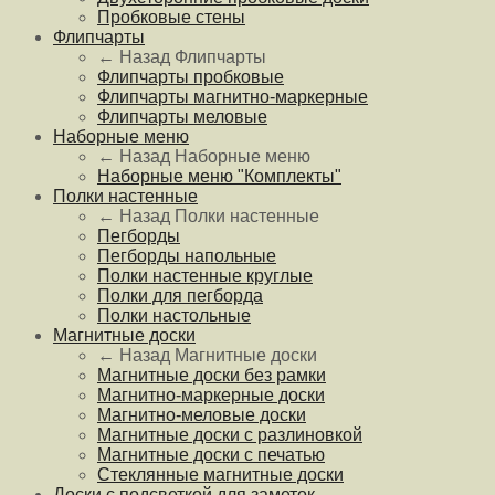
Пробковые стены
Флипчарты
← Назад
Флипчарты
Флипчарты пробковые
Флипчарты магнитно-маркерные
Флипчарты меловые
Наборные меню
← Назад
Наборные меню
Наборные меню "Комплекты"
Полки настенные
← Назад
Полки настенные
Пегборды
Пегборды напольные
Полки настенные круглые
Полки для пегборда
Полки настольные
Магнитные доски
← Назад
Магнитные доски
Магнитные доски без рамки
Магнитно-маркерные доски
Магнитно-меловые доски
Магнитные доски с разлиновкой
Магнитные доски с печатью
Стеклянные магнитные доски
Доски с подсветкой для заметок