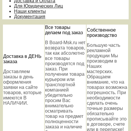
Доставка и Оплата
Для Юридических Лиц
Наши клиенты
Документация
Все товары
Собственное
делаем под заказ
производство
В Board-Msk.ru нет
Большую часть
возврата товаров,
рекламной
так как абсолютно
продукции Мы
Доставка в ДЕНЬ
все товары
производим в
заказа
производятся под
Наших
заказ. При
Доставляем
мастерских.
получении товара
заказы в день
Обращаем
курьером или
оформления
внимание, что на
транспортной
заявки на сайте
товарах возможна
компанией
товаров, которые
погрешность. При
убедительно
имеются В
необходимости
просим Вас
НАЛИЧИИ.
сделать очень
внимательно
точные размеры
осматривать
обязательно
товар на предмет
прописывайте это
полноценности
в договоре, счете
заказа и наличие
или в переписке!