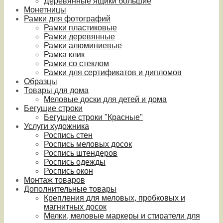
Деревянные ящики большие
Монетницы
Рамки для фотографий
Рамки пластиковые
Рамки деревянные
Рамки алюминиевые
Рамка клик
Рамки со стеклом
Рамки для сертификатов и дипломов
Образцы
Товары для дома
Меловые доски для детей и дома
Бегущие строки
Бегущие строки "Красные"
Услуги художника
Роспись стен
Роспись меловых досок
Роспись штендеров
Роспись одежды
Роспись окон
Монтаж товаров
Дополнительные товары
Крепления для меловых, пробковых и
магнитных досок
Мелки, меловые маркеры и стиратели для