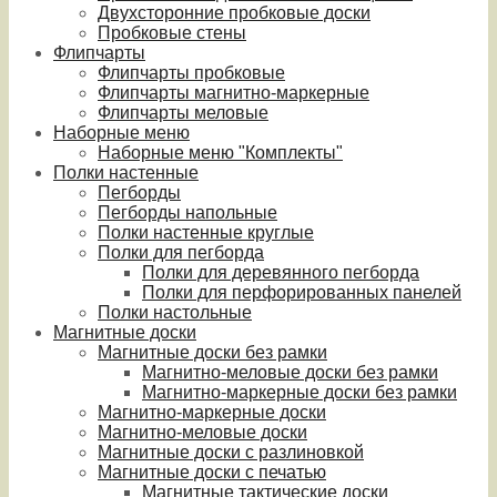
Двухсторонние пробковые доски
Пробковые стены
Флипчарты
Флипчарты пробковые
Флипчарты магнитно-маркерные
Флипчарты меловые
Наборные меню
Наборные меню "Комплекты"
Полки настенные
Пегборды
Пегборды напольные
Полки настенные круглые
Полки для пегборда
Полки для деревянного пегборда
Полки для перфорированных панелей
Полки настольные
Магнитные доски
Магнитные доски без рамки
Магнитно-меловые доски без рамки
Магнитно-маркерные доски без рамки
Магнитно-маркерные доски
Магнитно-меловые доски
Магнитные доски с разлиновкой
Магнитные доски с печатью
Магнитные тактические доски