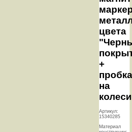
маркер
метал
цвета
"Черны
покры
+
пробка
на
колеси
Артикул:
15340285
Материал
конструкции: