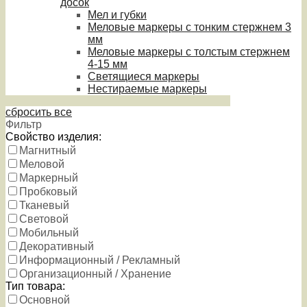
досок
Мел и губки
Меловые маркеры с тонким стержнем 3
мм
Меловые маркеры с толстым стержнем
4-15 мм
Светящиеся маркеры
Нестираемые маркеры
сбросить все
Фильтр
Свойство изделия:
Магнитный
Меловой
Маркерный
Пробковый
Тканевый
Световой
Мобильный
Декоративный
Информационный / Рекламный
Организационный / Хранение
Тип товара:
Основной