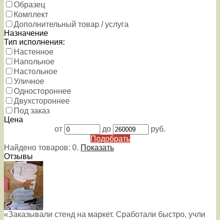
Образец
Комплект
Дополнительный товар / услуга
Назначение
Тип исполнения:
Настенное
Напольное
Настольное
Уличное
Одностороннее
Двухстороннее
Под заказ
Цена
от
до
руб.
Подобрать
Найдено товаров:
0
.
Показать
Отзывы
«Заказывали стенд на маркет. Сработали быстро, учли