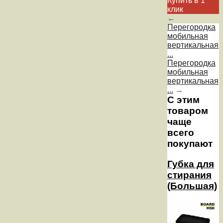
Купить в 1
клик
←
Перегородка
мобильная
вертикальная
...
Перегородка
мобильная
вертикальная
...
→
С этим
товаром
чаще
всего
покупают
Губка для
стирания
(Большая)