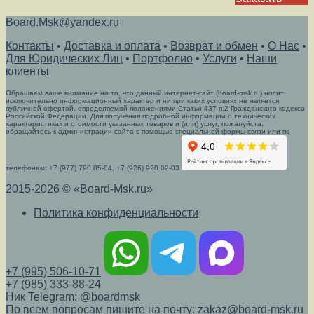
Board.Msk@yandex.ru
Контакты
•
Доставка и оплата
•
Возврат и обмен
•
О Нас
•
Для Юридических Лиц
•
Портфолио
•
Услуги
•
Наши
клиенты
Обращаем ваше внимание на то, что данный интернет-сайт (board-msk.ru) носит
исключительно информационный характер и ни при каких условиях не является
публичной офертой, определяемой положениями Статьи 437 п.2 Гражданского кодекса
Российской Федерации. Для получения подробной информации о технических
характеристиках и стоимости указанных товаров и (или) услуг, пожалуйста,
обращайтесь к администрации сайта с помощью специальной формы связи или по
телефонам: +7 (977) 790 85-84, +7 (926) 920 02-03
2015-2026 © «Board-Msk.ru»
Политика конфиденциальности
+7 (995) 506-10-71
+7 (985) 333-88-24
Ник Telegram: @boardmsk
По всем вопросам пишите на почту: zakaz@board-msk.ru