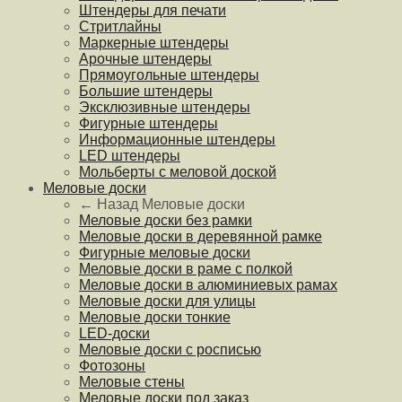
Штендеры для печати
Стритлайны
Маркерные штендеры
Арочные штендеры
Прямоугольные штендеры
Большие штендеры
Эксклюзивные штендеры
Фигурные штендеры
Информационные штендеры
LED штендеры
Мольберты с меловой доской
Меловые доски
← Назад
Меловые доски
Меловые доски без рамки
Меловые доски в деревянной рамке
Фигурные меловые доски
Меловые доски в раме с полкой
Меловые доски в алюминиевых рамах
Меловые доски для улицы
Меловые доски тонкие
LED-доски
Меловые доски с росписью
Фотозоны
Меловые стены
Меловые доски под заказ