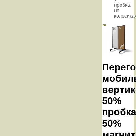
пробка,
на
колесика
Перег
мобил
вертик
50%
пробка
50%
магнит