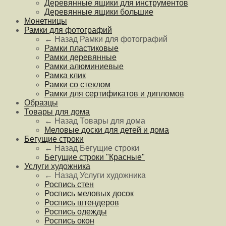
Деревянные ящики для инструментов
Деревянные ящики большие
Монетницы
Рамки для фотографий
← Назад
Рамки для фотографий
Рамки пластиковые
Рамки деревянные
Рамки алюминиевые
Рамка клик
Рамки со стеклом
Рамки для сертификатов и дипломов
Образцы
Товары для дома
← Назад
Товары для дома
Меловые доски для детей и дома
Бегущие строки
← Назад
Бегущие строки
Бегущие строки "Красные"
Услуги художника
← Назад
Услуги художника
Роспись стен
Роспись меловых досок
Роспись штендеров
Роспись одежды
Роспись окон