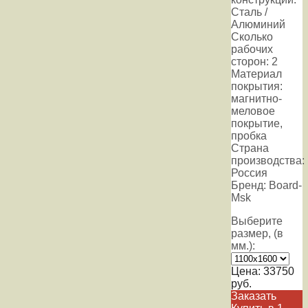
Сталь /
Алюминий
Сколько
рабочих
сторон: 2
Материал
покрытия:
магнитно-
меловое
покрытие,
пробка
Страна
производства:
Россия
Бренд: Board-
Msk
Выберите
размер, (в
мм.):
Цена:
33750
руб.
Заказать