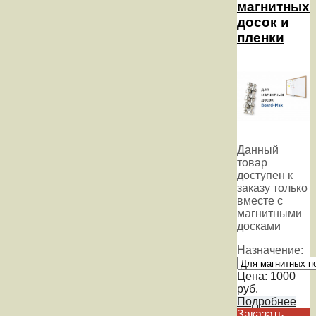
магнитных
досок и
пленки
Данный
товар
доступен к
заказу только
вместе с
магнитными
досками
Назначение:
Цена:
1000
руб.
Подробнее
Заказать