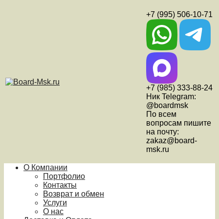
+7 (995) 506-10-71
+7 (985) 333-88-24
Ник Telegram:
@boardmsk
По всем
вопросам пишите
на почту:
zakaz@board-
msk.ru
О Компании
Портфолио
Контакты
Возврат и обмен
Услуги
О нас