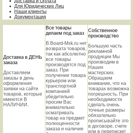
Доставка и Оплата
Для Юридических Лиц
Наши клиенты
Документация
Все товары
Собственное
делаем под заказ
производство
В Board-Msk.ru нет
Большую часть
возврата товаров,
рекламной
так как абсолютно
продукции Мы
Доставка в ДЕНЬ
все товары
производим в
заказа
производятся под
Наших
заказ. При
Доставляем
мастерских.
получении товара
заказы в день
Обращаем
курьером или
оформления
внимание, что на
транспортной
заявки на сайте
товарах возможна
компанией
товаров, которые
погрешность. При
убедительно
имеются В
необходимости
просим Вас
НАЛИЧИИ.
сделать очень
внимательно
точные размеры
осматривать
обязательно
товар на предмет
прописывайте это
полноценности
в договоре, счете
заказа и наличие
или в переписке!