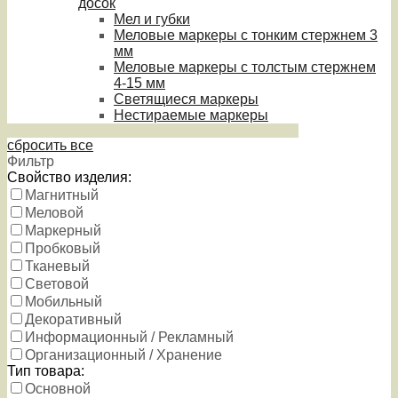
досок
Мел и губки
Меловые маркеры с тонким стержнем 3
мм
Меловые маркеры с толстым стержнем
4-15 мм
Светящиеся маркеры
Нестираемые маркеры
сбросить все
Фильтр
Свойство изделия:
Магнитный
Меловой
Маркерный
Пробковый
Тканевый
Световой
Мобильный
Декоративный
Информационный / Рекламный
Организационный / Хранение
Тип товара:
Основной