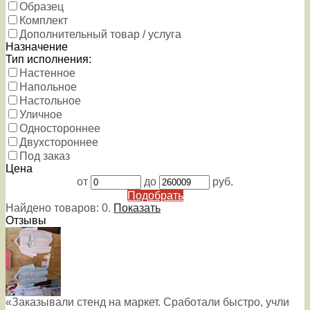
Образец
Комплект
Дополнительный товар / услуга
Назначение
Тип исполнения:
Настенное
Напольное
Настольное
Уличное
Одностороннее
Двухстороннее
Под заказ
Цена
от
до
руб.
Подобрать
Найдено товаров:
0
.
Показать
Отзывы
«Заказывали стенд на маркет. Сработали быстро, учли