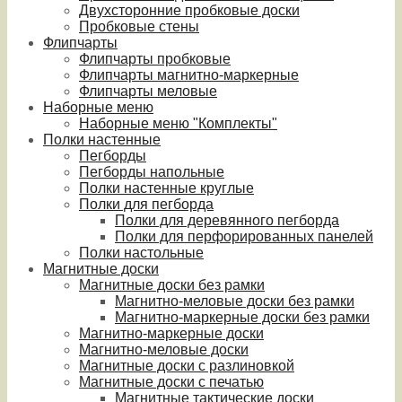
Двухсторонние пробковые доски
Пробковые стены
Флипчарты
Флипчарты пробковые
Флипчарты магнитно-маркерные
Флипчарты меловые
Наборные меню
Наборные меню "Комплекты"
Полки настенные
Пегборды
Пегборды напольные
Полки настенные круглые
Полки для пегборда
Полки для деревянного пегборда
Полки для перфорированных панелей
Полки настольные
Магнитные доски
Магнитные доски без рамки
Магнитно-меловые доски без рамки
Магнитно-маркерные доски без рамки
Магнитно-маркерные доски
Магнитно-меловые доски
Магнитные доски с разлиновкой
Магнитные доски с печатью
Магнитные тактические доски