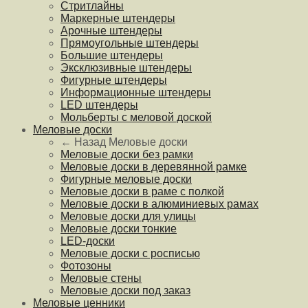
Стритлайны
Маркерные штендеры
Арочные штендеры
Прямоугольные штендеры
Большие штендеры
Эксклюзивные штендеры
Фигурные штендеры
Информационные штендеры
LED штендеры
Мольберты с меловой доской
Меловые доски
← Назад
Меловые доски
Меловые доски без рамки
Меловые доски в деревянной рамке
Фигурные меловые доски
Меловые доски в раме с полкой
Меловые доски в алюминиевых рамах
Меловые доски для улицы
Меловые доски тонкие
LED-доски
Меловые доски с росписью
Фотозоны
Меловые стены
Меловые доски под заказ
Меловые ценники