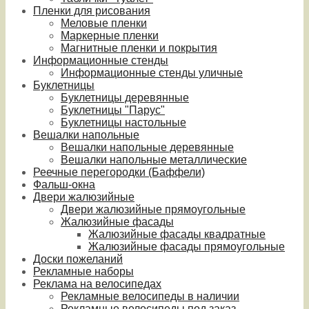
Пленки для рисования
Меловые пленки
Маркерные пленки
Магнитные пленки и покрытия
Информационные стенды
Информационные стенды уличные
Буклетницы
Буклетницы деревянные
Буклетницы "Парус"
Буклетницы настольные
Вешалки напольные
Вешалки напольные деревянные
Вешалки напольные металлические
Реечные перегородки (Баффели)
Фальш-окна
Двери жалюзийные
Двери жалюзийные прямоугольные
Жалюзийные фасады
Жалюзийные фасады квадратные
Жалюзийные фасады прямоугольные
Доски пожеланий
Рекламные наборы
Реклама на велосипедах
Рекламные велосипеды в наличии
Рекламные велосипеды под заказ