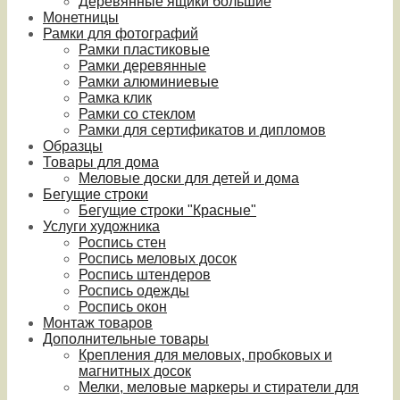
Деревянные ящики большие
Монетницы
Рамки для фотографий
Рамки пластиковые
Рамки деревянные
Рамки алюминиевые
Рамка клик
Рамки со стеклом
Рамки для сертификатов и дипломов
Образцы
Товары для дома
Меловые доски для детей и дома
Бегущие строки
Бегущие строки "Красные"
Услуги художника
Роспись стен
Роспись меловых досок
Роспись штендеров
Роспись одежды
Роспись окон
Монтаж товаров
Дополнительные товары
Крепления для меловых, пробковых и
магнитных досок
Мелки, меловые маркеры и стиратели для