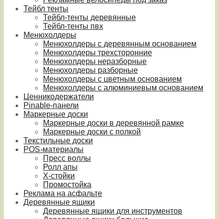
Тейбл тенты
Тейбл-тенты деревянные
Тейбл-тенты пвх
Менюхолдеры
Менюхолдеры с деревянным основанием
Менюхолдеры трехсторонние
Менюхолдеры неразборные
Менюхолдеры разборные
Менюхолдеры с цветным основанием
Менюхолдеры с алюминиевым основанием
Ценникодержатели
Pinable-панели
Маркерные доски
Маркерные доски в деревянной рамке
Маркерные доски с полкой
Текстильные доски
POS-материалы
Пресс воллы
Ролл апы
Х-стойки
Промостойка
Реклама на асфальте
Деревянные ящики
Деревянные ящики для инструментов