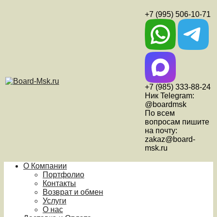
+7 (995) 506-10-71
+7 (985) 333-88-24
Ник Telegram:
@boardmsk
По всем
вопросам пишите
на почту:
zakaz@board-
msk.ru
О Компании
Портфолио
Контакты
Возврат и обмен
Услуги
О нас