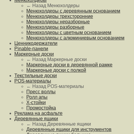
Менюхолдеры
← Назад
Менюхолдеры
Менюхолдеры с деревянным основанием
Менюхолдеры трехсторонние
Менюхолдеры неразборные
Менюхолдеры разборные
Менюхолдеры с цветным основанием
Менюхолдеры с алюминиевым основанием
Ценникодержатели
Pinable-панели
Маркерные доски
← Назад
Маркерные доски
Маркерные доски в деревянной рамке
Маркерные доски с полкой
Текстильные доски
POS-материалы
← Назад
POS-материалы
Пресс воллы
Ролл апы
Х-стойки
Промостойка
Реклама на асфальте
Деревянные ящики
← Назад
Деревянные ящики
Деревянные ящики для инструментов