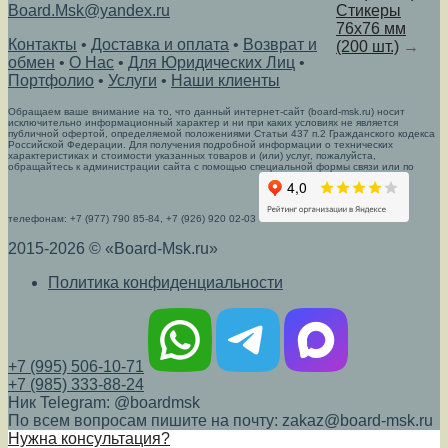
Board.Msk@yandex.ru
Стикеры
76х76 мм
Контакты
•
Доставка и оплата
•
Возврат и
(200 шт.)
→
обмен
•
О Нас
•
Для Юридических Лиц
•
Портфолио
•
Услуги
•
Наши клиенты
Обращаем ваше внимание на то, что данный интернет-сайт (board-msk.ru) носит
исключительно информационный характер и ни при каких условиях не является
публичной офертой, определяемой положениями Статьи 437 п.2 Гражданского кодекса
Российской Федерации. Для получения подробной информации о технических
характеристиках и стоимости указанных товаров и (или) услуг, пожалуйста,
обращайтесь к администрации сайта с помощью специальной формы связи или по
телефонам: +7 (977) 790 85-84, +7 (926) 920 02-03
2015-2026 © «Board-Msk.ru»
Политика конфиденциальности
+7 (995) 506-10-71
+7 (985) 333-88-24
Ник Telegram: @boardmsk
По всем вопросам пишите на почту: zakaz@board-msk.ru
Нужна консультация?