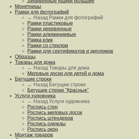
Деревянные ящики большие
Монетницы
Рамки для фотографий
← Назад
Рамки для фотографий
Рамки пластиковые
Рамки деревянные
Рамки алюминиевые
Рамка клик
Рамки со стеклом
Рамки для сертификатов и дипломов
Образцы
Товары для дома
← Назад
Товары для дома
Меловые доски для детей и дома
Бегущие строки
← Назад
Бегущие строки
Бегущие строки "Красные"
Услуги художника
← Назад
Услуги художника
Роспись стен
Роспись меловых досок
Роспись штендеров
Роспись одежды
Роспись окон
Монтаж товаров