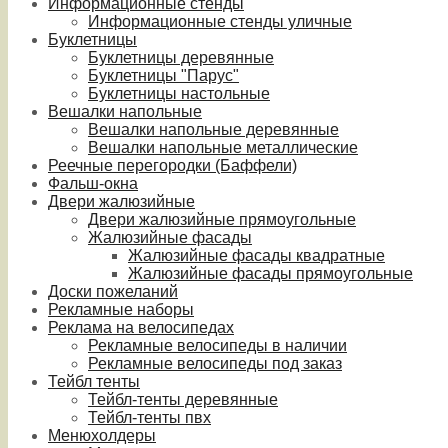
Информационные стенды
Информационные стенды уличные
Буклетницы
Буклетницы деревянные
Буклетницы "Парус"
Буклетницы настольные
Вешалки напольные
Вешалки напольные деревянные
Вешалки напольные металлические
Реечные перегородки (Баффели)
Фальш-окна
Двери жалюзийные
Двери жалюзийные прямоугольные
Жалюзийные фасады
Жалюзийные фасады квадратные
Жалюзийные фасады прямоугольные
Доски пожеланий
Рекламные наборы
Реклама на велосипедах
Рекламные велосипеды в наличии
Рекламные велосипеды под заказ
Тейбл тенты
Тейбл-тенты деревянные
Тейбл-тенты пвх
Менюхолдеры