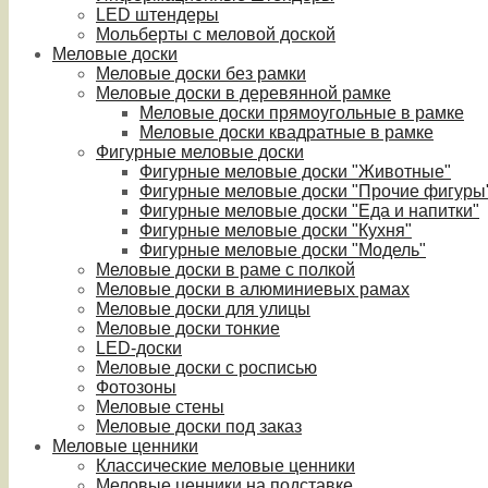
LED штендеры
Мольберты с меловой доской
Меловые доски
Меловые доски без рамки
Меловые доски в деревянной рамке
Меловые доски прямоугольные в рамке
Меловые доски квадратные в рамке
Фигурные меловые доски
Фигурные меловые доски "Животные"
Фигурные меловые доски "Прочие фигуры
Фигурные меловые доски "Еда и напитки"
Фигурные меловые доски "Кухня"
Фигурные меловые доски "Модель"
Меловые доски в раме с полкой
Меловые доски в алюминиевых рамах
Меловые доски для улицы
Меловые доски тонкие
LED-доски
Меловые доски с росписью
Фотозоны
Меловые стены
Меловые доски под заказ
Меловые ценники
Классические меловые ценники
Меловые ценники на подставке