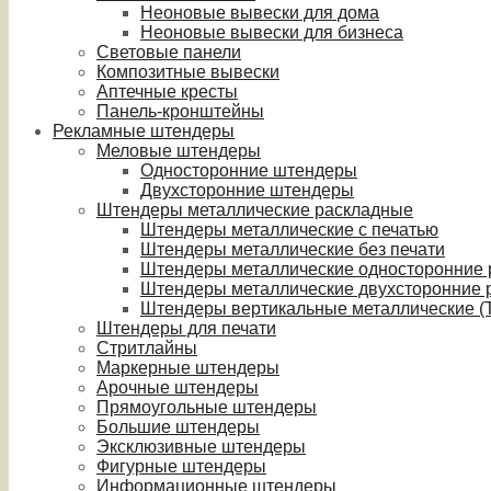
Неоновые вывески для дома
Неоновые вывески для бизнеса
Световые панели
Композитные вывески
Аптечные кресты
Панель-кронштейны
Рекламные штендеры
Меловые штендеры
Односторонние штендеры
Двухсторонние штендеры
Штендеры металлические раскладные
Штендеры металлические с печатью
Штендеры металлические без печати
Штендеры металлические односторонние
Штендеры металлические двухсторонние 
Штендеры вертикальные металлические (T
Штендеры для печати
Стритлайны
Маркерные штендеры
Арочные штендеры
Прямоугольные штендеры
Большие штендеры
Эксклюзивные штендеры
Фигурные штендеры
Информационные штендеры