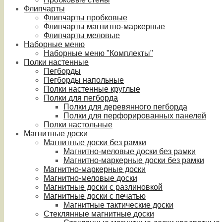
Флипчарты
Флипчарты пробковые
Флипчарты магнитно-маркерные
Флипчарты меловые
Наборные меню
Наборные меню "Комплекты"
Полки настенные
Пегборды
Пегборды напольные
Полки настенные круглые
Полки для пегборда
Полки для деревянного пегборда
Полки для перфорированных панелей
Полки настольные
Магнитные доски
Магнитные доски без рамки
Магнитно-меловые доски без рамки
Магнитно-маркерные доски без рамки
Магнитно-маркерные доски
Магнитно-меловые доски
Магнитные доски с разлиновкой
Магнитные доски с печатью
Магнитные тактические доски
Стеклянные магнитные доски