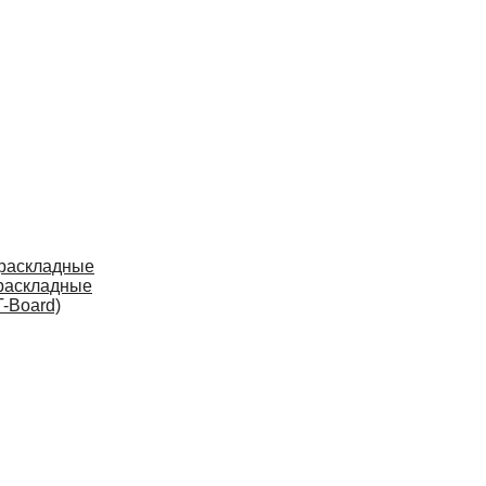
 раскладные
раскладные
-Board)