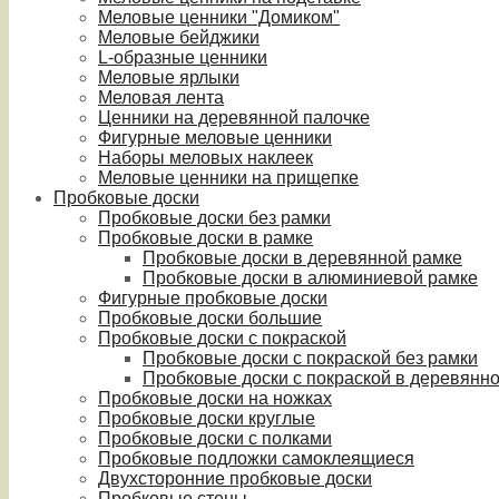
Меловые ценники "Домиком"
Меловые бейджики
L-образные ценники
Меловые ярлыки
Меловая лента
Ценники на деревянной палочке
Фигурные меловые ценники
Наборы меловых наклеек
Меловые ценники на прищепке
Пробковые доски
Пробковые доски без рамки
Пробковые доски в рамке
Пробковые доски в деревянной рамке
Пробковые доски в алюминиевой рамке
Фигурные пробковые доски
Пробковые доски большие
Пробковые доски с покраской
Пробковые доски с покраской без рамки
Пробковые доски с покраской в деревянн
Пробковые доски на ножках
Пробковые доски круглые
Пробковые доски с полками
Пробковые подложки самоклеящиеся
Двухсторонние пробковые доски
Пробковые стены