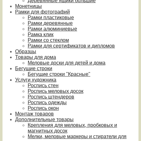
Деревянные ящики большие
Монетницы
Рамки для фотографий
Рамки пластиковые
Рамки деревянные
Рамки алюминиевые
Рамка клик
Рамки со стеклом
Рамки для сертификатов и дипломов
Образцы
Товары для дома
Меловые доски для детей и дома
Бегущие строки
Бегущие строки "Красные"
Услуги художника
Роспись стен
Роспись меловых досок
Роспись штендеров
Роспись одежды
Роспись окон
Монтаж товаров
Дополнительные товары
Крепления для меловых, пробковых и
магнитных досок
Мелки, меловые маркеры и стиратели для