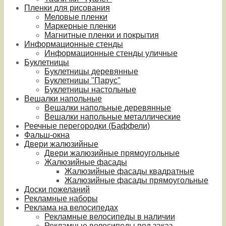
Пленки для рисования
Меловые пленки
Маркерные пленки
Магнитные пленки и покрытия
Информационные стенды
Информационные стенды уличные
Буклетницы
Буклетницы деревянные
Буклетницы "Парус"
Буклетницы настольные
Вешалки напольные
Вешалки напольные деревянные
Вешалки напольные металлические
Реечные перегородки (Баффели)
Фальш-окна
Двери жалюзийные
Двери жалюзийные прямоугольные
Жалюзийные фасады
Жалюзийные фасады квадратные
Жалюзийные фасады прямоугольные
Доски пожеланий
Рекламные наборы
Реклама на велосипедах
Рекламные велосипеды в наличии
Рекламные велосипеды под заказ