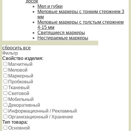
досок
Мел и губки
Меловые маркеры с тонким стержнем 3
мм
Меловые маркеры с толстым стержнем
4-15 мм
Светящиеся маркеры
Нестираемые маркеры
сбросить все
Фильтр
Свойство изделия:
Магнитный
Меловой
Маркерный
Пробковый
Тканевый
Световой
Мобильный
Декоративный
Информационный / Рекламный
Организационный / Хранение
Тип товара:
Основной