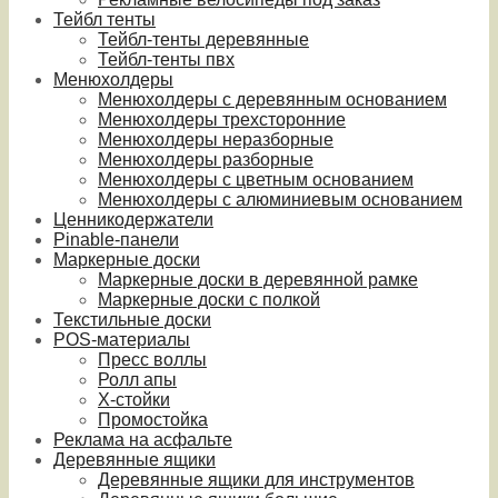
Тейбл тенты
Тейбл-тенты деревянные
Тейбл-тенты пвх
Менюхолдеры
Менюхолдеры с деревянным основанием
Менюхолдеры трехсторонние
Менюхолдеры неразборные
Менюхолдеры разборные
Менюхолдеры с цветным основанием
Менюхолдеры с алюминиевым основанием
Ценникодержатели
Pinable-панели
Маркерные доски
Маркерные доски в деревянной рамке
Маркерные доски с полкой
Текстильные доски
POS-материалы
Пресс воллы
Ролл апы
Х-стойки
Промостойка
Реклама на асфальте
Деревянные ящики
Деревянные ящики для инструментов