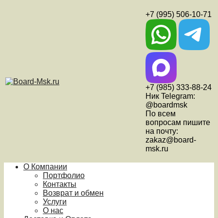
+7 (995) 506-10-71
+7 (985) 333-88-24
Ник Telegram:
@boardmsk
По всем
вопросам пишите
на почту:
zakaz@board-
msk.ru
О Компании
Портфолио
Контакты
Возврат и обмен
Услуги
О нас