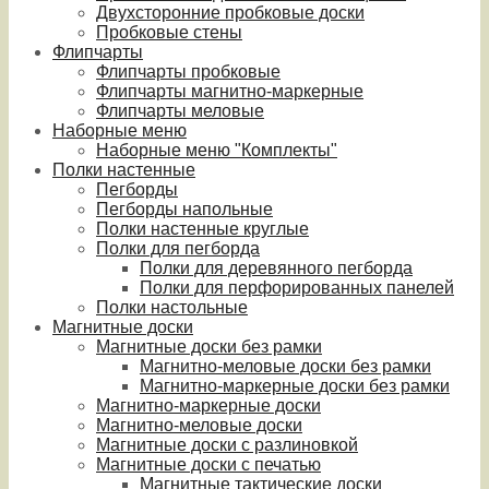
Двухсторонние пробковые доски
Пробковые стены
Флипчарты
Флипчарты пробковые
Флипчарты магнитно-маркерные
Флипчарты меловые
Наборные меню
Наборные меню "Комплекты"
Полки настенные
Пегборды
Пегборды напольные
Полки настенные круглые
Полки для пегборда
Полки для деревянного пегборда
Полки для перфорированных панелей
Полки настольные
Магнитные доски
Магнитные доски без рамки
Магнитно-меловые доски без рамки
Магнитно-маркерные доски без рамки
Магнитно-маркерные доски
Магнитно-меловые доски
Магнитные доски с разлиновкой
Магнитные доски с печатью
Магнитные тактические доски