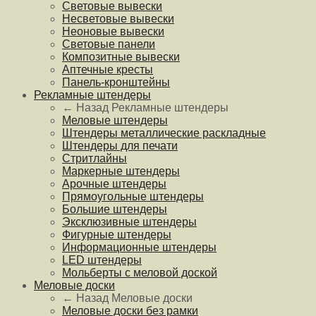
Световые вывески
Несветовые вывески
Неоновые вывески
Световые панели
Композитные вывески
Аптечные кресты
Панель-кронштейны
Рекламные штендеры
← Назад
Рекламные штендеры
Меловые штендеры
Штендеры металлические раскладные
Штендеры для печати
Стритлайны
Маркерные штендеры
Арочные штендеры
Прямоугольные штендеры
Большие штендеры
Эксклюзивные штендеры
Фигурные штендеры
Информационные штендеры
LED штендеры
Мольберты с меловой доской
Меловые доски
← Назад
Меловые доски
Меловые доски без рамки