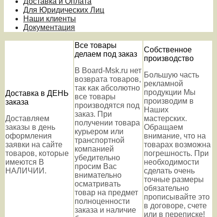
Доставка и Оплата
Для Юридических Лиц
Наши клиенты
Документация
Все товары
Собственное
делаем под заказ
производство
В Board-Msk.ru нет
Большую часть
возврата товаров,
рекламной
так как абсолютно
продукции Мы
Доставка в ДЕНЬ
все товары
производим в
заказа
производятся под
Наших
заказ. При
Доставляем
мастерских.
получении товара
заказы в день
Обращаем
курьером или
оформления
внимание, что на
транспортной
заявки на сайте
товарах возможна
компанией
товаров, которые
погрешность. При
убедительно
имеются В
необходимости
просим Вас
НАЛИЧИИ.
сделать очень
внимательно
точные размеры
осматривать
обязательно
товар на предмет
прописывайте это
полноценности
в договоре, счете
заказа и наличие
или в переписке!