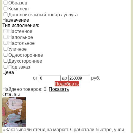
Образец
Комплект
Дополнительный товар / услуга
Назначение
Тип исполнения:
Настенное
Напольное
Настольное
Уличное
Одностороннее
Двухстороннее
Под заказ
Цена
от
до
руб.
Подобрать
Найдено товаров:
0
.
Показать
Отзывы
«Заказывали стенд на маркет. Сработали быстро, учли