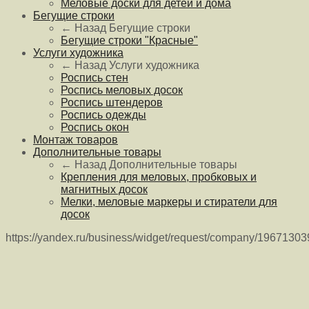
Меловые доски для детей и дома
Бегущие строки
← Назад
Бегущие строки
Бегущие строки "Красные"
Услуги художника
← Назад
Услуги художника
Роспись стен
Роспись меловых досок
Роспись штендеров
Роспись одежды
Роспись окон
Монтаж товаров
Дополнительные товары
← Назад
Дополнительные товары
Крепления для меловых, пробковых и
магнитных досок
Мелки, меловые маркеры и стиратели для
досок
https://yandex.ru/business/widget/request/company/1967130