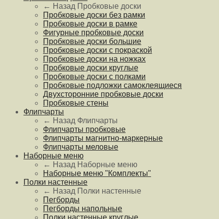
← Назад
Пробковые доски
Пробковые доски без рамки
Пробковые доски в рамке
Фигурные пробковые доски
Пробковые доски большие
Пробковые доски с покраской
Пробковые доски на ножках
Пробковые доски круглые
Пробковые доски с полками
Пробковые подложки самоклеящиеся
Двухсторонние пробковые доски
Пробковые стены
Флипчарты
← Назад
Флипчарты
Флипчарты пробковые
Флипчарты магнитно-маркерные
Флипчарты меловые
Наборные меню
← Назад
Наборные меню
Наборные меню "Комплекты"
Полки настенные
← Назад
Полки настенные
Пегборды
Пегборды напольные
Полки настенные круглые