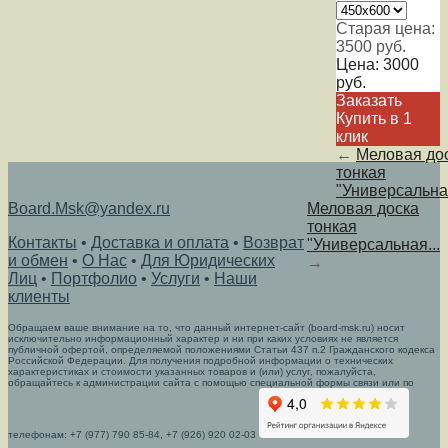
Старая цена:
3500
руб.
Цена:
3000
руб.
Заказать
Купить в 1
клик
←
Меловая до
тонкая
"Универсальная
Board.Msk@yandex.ru
Меловая доска
тонкая
Контакты
•
Доставка и оплата
•
Возврат
"Универсальная...
и обмен
•
О Нас
•
Для Юридических
→
Лиц
•
Портфолио
•
Услуги
•
Наши
клиенты
Обращаем ваше внимание на то, что данный интернет-сайт (board-msk.ru) носит
исключительно информационный характер и ни при каких условиях не является
публичной офертой, определяемой положениями Статьи 437 п.2 Гражданского кодекса
Российской Федерации. Для получения подробной информации о технических
характеристиках и стоимости указанных товаров и (или) услуг, пожалуйста,
обращайтесь к администрации сайта с помощью специальной формы связи или по
телефонам: +7 (977) 790 85-84, +7 (926) 920 02-03