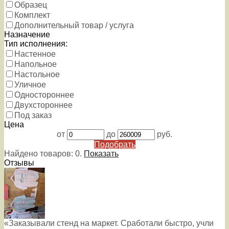
Образец
Комплект
Дополнительный товар / услуга
Назначение
Тип исполнения:
Настенное
Напольное
Настольное
Уличное
Одностороннее
Двухстороннее
Под заказ
Цена
от
до
руб.
Подобрать
Найдено товаров:
0
.
Показать
Отзывы
«Заказывали стенд на маркет. Сработали быстро, учли