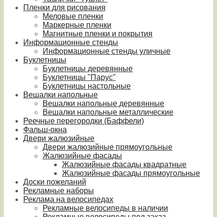
Пленки для рисования
Меловые пленки
Маркерные пленки
Магнитные пленки и покрытия
Информационные стенды
Информационные стенды уличные
Буклетницы
Буклетницы деревянные
Буклетницы "Парус"
Буклетницы настольные
Вешалки напольные
Вешалки напольные деревянные
Вешалки напольные металлические
Реечные перегородки (Баффели)
Фальш-окна
Двери жалюзийные
Двери жалюзийные прямоугольные
Жалюзийные фасады
Жалюзийные фасады квадратные
Жалюзийные фасады прямоугольные
Доски пожеланий
Рекламные наборы
Реклама на велосипедах
Рекламные велосипеды в наличии
Рекламные велосипеды под заказ