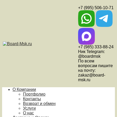
+7 (995) 506-10-71
+7 (985) 333-88-24
Ник Telegram:
@boardmsk
По всем
вопросам пишите
на почту:
zakaz@board-
msk.ru
О Компании
Портфолио
Контакты
Возврат и обмен
Услуги
О нас