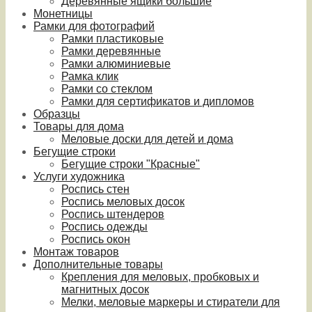
Деревянные ящики большие
Монетницы
Рамки для фотографий
Рамки пластиковые
Рамки деревянные
Рамки алюминиевые
Рамка клик
Рамки со стеклом
Рамки для сертификатов и дипломов
Образцы
Товары для дома
Меловые доски для детей и дома
Бегущие строки
Бегущие строки "Красные"
Услуги художника
Роспись стен
Роспись меловых досок
Роспись штендеров
Роспись одежды
Роспись окон
Монтаж товаров
Дополнительные товары
Крепления для меловых, пробковых и
магнитных досок
Мелки, меловые маркеры и стиратели для