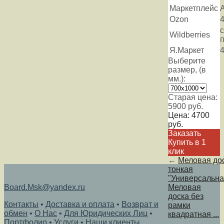
Маркетплейс
Ozon
Wildberries
Я.Маркет
Выберите
размер, (в
мм.):
Старая цена:
5900
руб.
Цена:
4700
руб.
Заказать
Купить в 1
клик
←
Меловая до
тонкая
"Универсальная
Board.Msk@yandex.ru
Меловая
доска без
Контакты
•
Доставка и оплата
•
Возврат и
рамки
обмен
•
О Нас
•
Для Юридических Лиц
•
квадратная ...
Портфолио
•
Услуги
•
Наши клиенты
→