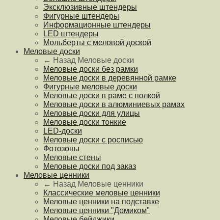
Эксклюзивные штендеры
Фигурные штендеры
Информационные штендеры
LED штендеры
Мольберты с меловой доской
Меловые доски
← Назад
Меловые доски
Меловые доски без рамки
Меловые доски в деревянной рамке
Фигурные меловые доски
Меловые доски в раме с полкой
Меловые доски в алюминиевых рамах
Меловые доски для улицы
Меловые доски тонкие
LED-доски
Меловые доски с росписью
Фотозоны
Меловые стены
Меловые доски под заказ
Меловые ценники
← Назад
Меловые ценники
Классические меловые ценники
Меловые ценники на подставке
Меловые ценники "Домиком"
Меловые бейджики