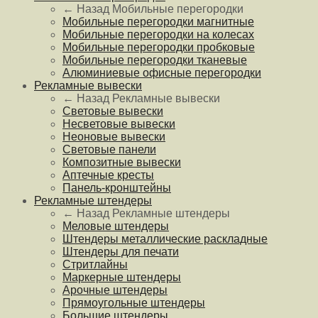
← Назад
Мобильные перегородки
Мобильные перегородки магнитные
Мобильные перегородки на колесах
Мобильные перегородки пробковые
Мобильные перегородки тканевые
Алюминиевые офисные перегородки
Рекламные вывески
← Назад
Рекламные вывески
Световые вывески
Несветовые вывески
Неоновые вывески
Световые панели
Композитные вывески
Аптечные кресты
Панель-кронштейны
Рекламные штендеры
← Назад
Рекламные штендеры
Меловые штендеры
Штендеры металлические раскладные
Штендеры для печати
Стритлайны
Маркерные штендеры
Арочные штендеры
Прямоугольные штендеры
Большие штендеры