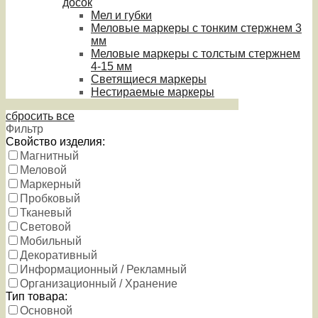
досок
Мел и губки
Меловые маркеры с тонким стержнем 3
мм
Меловые маркеры с толстым стержнем
4-15 мм
Светящиеся маркеры
Нестираемые маркеры
сбросить все
Фильтр
Свойство изделия:
Магнитный
Меловой
Маркерный
Пробковый
Тканевый
Световой
Мобильный
Декоративный
Информационный / Рекламный
Организационный / Хранение
Тип товара:
Основной