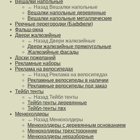
Вешалки напольные
← Назад
Вешалки напольные
Вешалки напольные деревянные
Вешалки напольные металлические
Реечные перегородки (Баффели)
Фальш-окна
Двери жалюзийные
← Назад
Двери жалюзийные
Двери жалюзийные прямоугольные
Жалюзийные фасады
Доски пожеланий
Рекламные наборы
Реклама на велосипедах
← Назад
Реклама на велосипедах
Рекламные велосипеды в наличии
Рекламные велосипеды под заказ
Тейбл тенты
← Назад
Тейбл тенты
Тейбл-тенты деревянные
Тейбл-тенты пвх
Менюхолдеры
← Назад
Менюхолдеры
Менюхолдеры с деревянным основанием
Менюхолдеры трехсторонние
Менюхолдеры неразборные