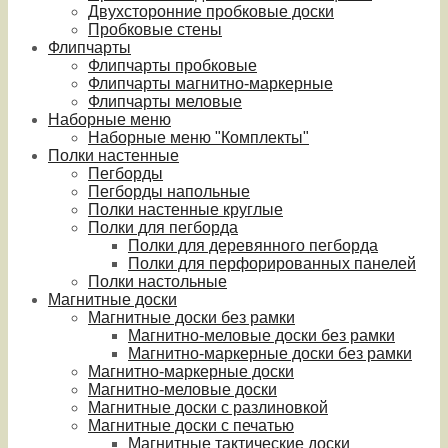
Двухсторонние пробковые доски
Пробковые стены
Флипчарты
Флипчарты пробковые
Флипчарты магнитно-маркерные
Флипчарты меловые
Наборные меню
Наборные меню "Комплекты"
Полки настенные
Пегборды
Пегборды напольные
Полки настенные круглые
Полки для пегборда
Полки для деревянного пегборда
Полки для перфорированных панелей
Полки настольные
Магнитные доски
Магнитные доски без рамки
Магнитно-меловые доски без рамки
Магнитно-маркерные доски без рамки
Магнитно-маркерные доски
Магнитно-меловые доски
Магнитные доски с разлиновкой
Магнитные доски с печатью
Магнитные тактические доски