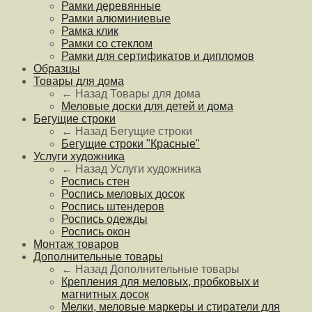
Рамки деревянные
Рамки алюминиевые
Рамка клик
Рамки со стеклом
Рамки для сертификатов и дипломов
Образцы
Товары для дома
← Назад
Товары для дома
Меловые доски для детей и дома
Бегущие строки
← Назад
Бегущие строки
Бегущие строки "Красные"
Услуги художника
← Назад
Услуги художника
Роспись стен
Роспись меловых досок
Роспись штендеров
Роспись одежды
Роспись окон
Монтаж товаров
Дополнительные товары
← Назад
Дополнительные товары
Крепления для меловых, пробковых и
магнитных досок
Мелки, меловые маркеры и стиратели для