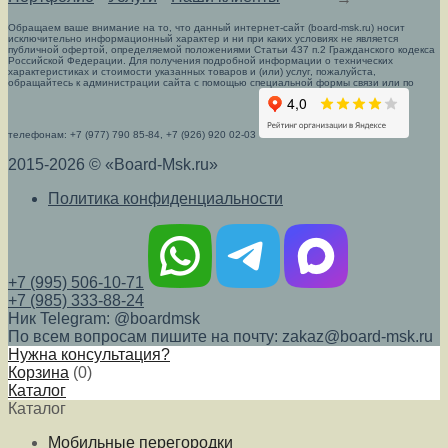
Обращаем ваше внимание на то, что данный интернет-сайт (board-msk.ru) носит
исключительно информационный характер и ни при каких условиях не является
публичной офертой, определяемой положениями Статьи 437 п.2 Гражданского кодекса
Российской Федерации. Для получения подробной информации о технических
характеристиках и стоимости указанных товаров и (или) услуг, пожалуйста,
обращайтесь к администрации сайта с помощью специальной формы связи или по
телефонам: +7 (977) 790 85-84, +7 (926) 920 02-03
2015-2026 © «Board-Msk.ru»
Политика конфиденциальности
+7 (995) 506-10-71
+7 (985) 333-88-24
Ник Telegram: @boardmsk
По всем вопросам пишите на почту: zakaz@board-msk.ru
Нужна консультация?
Корзина
(
0
)
Каталог
Каталог
Мобильные перегородки