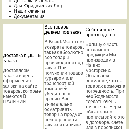
Доставка и Оплата
Для Юридических Лиц
Наши клиенты
Документация
Все товары
Собственное
делаем под заказ
производство
В Board-Msk.ru нет
Большую часть
возврата товаров,
рекламной
так как абсолютно
продукции Мы
Доставка в ДЕНЬ
все товары
производим в
заказа
производятся под
Наших
заказ. При
Доставляем
мастерских.
получении товара
заказы в день
Обращаем
курьером или
оформления
внимание, что на
транспортной
заявки на сайте
товарах возможна
компанией
товаров, которые
погрешность. При
убедительно
имеются В
необходимости
просим Вас
НАЛИЧИИ.
сделать очень
внимательно
точные размеры
осматривать
обязательно
товар на предмет
прописывайте это
полноценности
в договоре, счете
заказа и наличие
или в переписке!