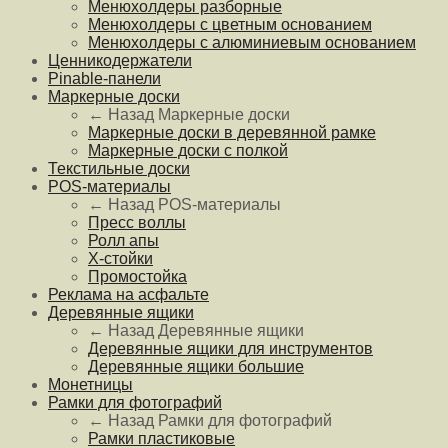
Менюхолдеры разборные
Менюхолдеры с цветным основанием
Менюхолдеры с алюминиевым основанием
Ценникодержатели
Pinable-панели
Маркерные доски
← Назад
Маркерные доски
Маркерные доски в деревянной рамке
Маркерные доски с полкой
Текстильные доски
POS-материалы
← Назад
POS-материалы
Пресс воллы
Ролл апы
Х-стойки
Промостойка
Реклама на асфальте
Деревянные ящики
← Назад
Деревянные ящики
Деревянные ящики для инструментов
Деревянные ящики большие
Монетницы
Рамки для фотографий
← Назад
Рамки для фотографий
Рамки пластиковые