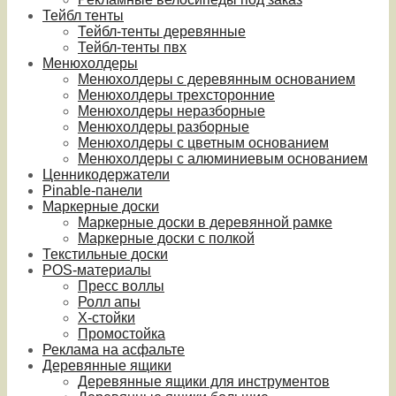
Тейбл тенты
Тейбл-тенты деревянные
Тейбл-тенты пвх
Менюхолдеры
Менюхолдеры с деревянным основанием
Менюхолдеры трехсторонние
Менюхолдеры неразборные
Менюхолдеры разборные
Менюхолдеры с цветным основанием
Менюхолдеры с алюминиевым основанием
Ценникодержатели
Pinable-панели
Маркерные доски
Маркерные доски в деревянной рамке
Маркерные доски с полкой
Текстильные доски
POS-материалы
Пресс воллы
Ролл апы
Х-стойки
Промостойка
Реклама на асфальте
Деревянные ящики
Деревянные ящики для инструментов