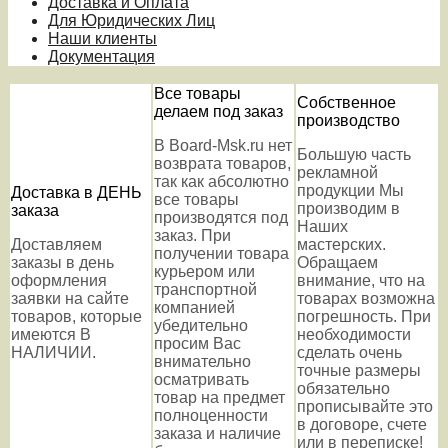
Доставка и Оплата
Для Юридических Лиц
Наши клиенты
Документация
Все товары
Собственное
делаем под заказ
производство
В Board-Msk.ru нет
Большую часть
возврата товаров,
рекламной
так как абсолютно
продукции Мы
Доставка в ДЕНЬ
все товары
производим в
заказа
производятся под
Наших
заказ. При
Доставляем
мастерских.
получении товара
заказы в день
Обращаем
курьером или
оформления
внимание, что на
транспортной
заявки на сайте
товарах возможна
компанией
товаров, которые
погрешность. При
убедительно
имеются В
необходимости
просим Вас
НАЛИЧИИ.
сделать очень
внимательно
точные размеры
осматривать
обязательно
товар на предмет
прописывайте это
полноценности
в договоре, счете
заказа и наличие
или в переписке!