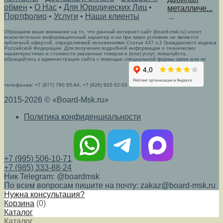
обмен
•
О Нас
•
Для Юридических Лиц
•
металличе...
Портфолио
•
Услуги
•
Наши клиенты
→
Обращаем ваше внимание на то, что данный интернет-сайт (board-msk.ru) носит
исключительно информационный характер и ни при каких условиях не является
публичной офертой, определяемой положениями Статьи 437 п.2 Гражданского кодекса
Российской Федерации. Для получения подробной информации о технических
характеристиках и стоимости указанных товаров и (или) услуг, пожалуйста,
обращайтесь к администрации сайта с помощью специальной формы связи или по
телефонам: +7 (977) 790 85-84, +7 (926) 920 02-03
2015-2026 © «Board-Msk.ru»
Политика конфиденциальности
+7 (995) 506-10-71
+7 (985) 333-88-24
Ник Telegram: @boardmsk
По всем вопросам пишите на почту: zakaz@board-msk.ru
Нужна консультация?
Корзина
(
0
)
Каталог
Каталог