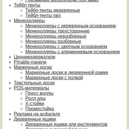
Тейбл тенты
Тейбл-тенты деревянные
Тейбл-тенты пвх
Менюхолдеры
Менюхолдеры с деревянным основанием
Менюхолдеры трехсторонние
Менюхолдеры неразборные
Менюхолдеры разборные
Менюхолдеры с цветным основанием
Менюхолдеры с алюминиевым основанием
Ценникодержатели
Pinable-панели
Маркерные доски
Маркерные доски в деревянной рамке
Маркерные доски с полкой
Текстильные доски
POS-материалы
Пресс воллы
Ролл апы
Х-стойки
Промостойка
Реклама на асфальте
Деревянные ящики
Деревянные ящики для инструментов