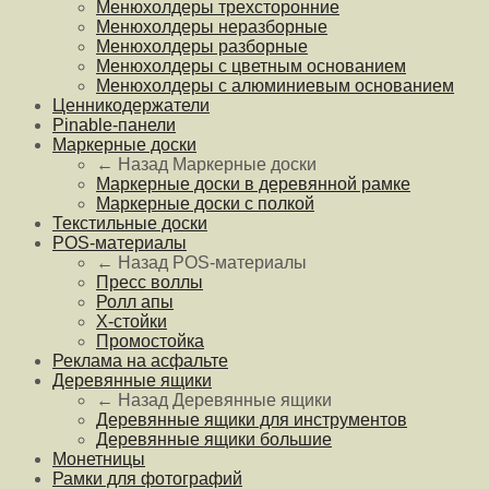
Менюхолдеры трехсторонние
Менюхолдеры неразборные
Менюхолдеры разборные
Менюхолдеры с цветным основанием
Менюхолдеры с алюминиевым основанием
Ценникодержатели
Pinable-панели
Маркерные доски
← Назад
Маркерные доски
Маркерные доски в деревянной рамке
Маркерные доски с полкой
Текстильные доски
POS-материалы
← Назад
POS-материалы
Пресс воллы
Ролл апы
Х-стойки
Промостойка
Реклама на асфальте
Деревянные ящики
← Назад
Деревянные ящики
Деревянные ящики для инструментов
Деревянные ящики большие
Монетницы
Рамки для фотографий