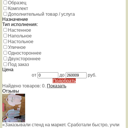
Образец
Комплект
Дополнительный товар / услуга
Назначение
Тип исполнения:
Настенное
Напольное
Настольное
Уличное
Одностороннее
Двухстороннее
Под заказ
Цена
от
до
руб.
Подобрать
Найдено товаров:
0
.
Показать
Отзывы
«Заказывали стенд на маркет. Сработали быстро, учли