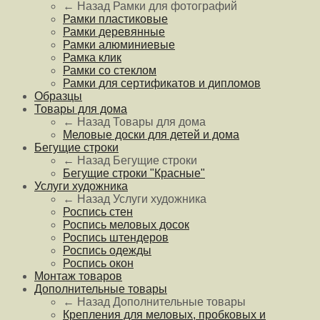
← Назад
Рамки для фотографий
Рамки пластиковые
Рамки деревянные
Рамки алюминиевые
Рамка клик
Рамки со стеклом
Рамки для сертификатов и дипломов
Образцы
Товары для дома
← Назад
Товары для дома
Меловые доски для детей и дома
Бегущие строки
← Назад
Бегущие строки
Бегущие строки "Красные"
Услуги художника
← Назад
Услуги художника
Роспись стен
Роспись меловых досок
Роспись штендеров
Роспись одежды
Роспись окон
Монтаж товаров
Дополнительные товары
← Назад
Дополнительные товары
Крепления для меловых, пробковых и