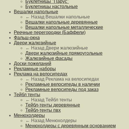
Буклетницы "Парус"
Буклетницы настольные
Вешалки напольные
← Назад
Вешалки напольные
Вешалки напольные деревянные
Вешалки напольные металлические
Реечные перегородки (Баффели)
Фальш-окна
Двери жалюзийные
← Назад
Двери жалюзийные
Двери жалюзийные прямоугольные
Жалюзийные фасады
Доски пожеланий
Рекламные наборы
Реклама на велосипедах
← Назад
Реклама на велосипедах
Рекламные велосипеды в наличии
Рекламные велосипеды под заказ
Тейбл тенты
← Назад
Тейбл тенты
Тейбл-тенты деревянные
Тейбл-тенты пвх
Менюхолдеры
← Назад
Менюхолдеры
Менюхолдеры с деревянным основанием