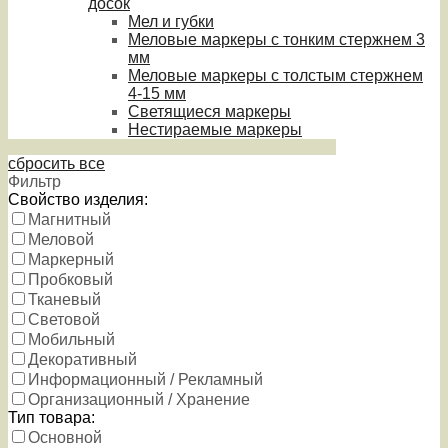
досок
Мел и губки
Меловые маркеры с тонким стержнем 3
мм
Меловые маркеры с толстым стержнем
4-15 мм
Светящиеся маркеры
Нестираемые маркеры
сбросить все
Фильтр
Свойство изделия:
Магнитный
Меловой
Маркерный
Пробковый
Тканевый
Световой
Мобильный
Декоративный
Информационный / Рекламный
Организационный / Хранение
Тип товара:
Основной