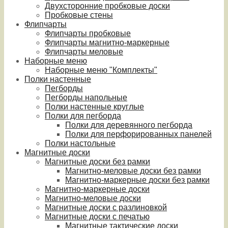
Двухсторонние пробковые доски
Пробковые стены
Флипчарты
Флипчарты пробковые
Флипчарты магнитно-маркерные
Флипчарты меловые
Наборные меню
Наборные меню "Комплекты"
Полки настенные
Пегборды
Пегборды напольные
Полки настенные круглые
Полки для пегборда
Полки для деревянного пегборда
Полки для перфорированных панелей
Полки настольные
Магнитные доски
Магнитные доски без рамки
Магнитно-меловые доски без рамки
Магнитно-маркерные доски без рамки
Магнитно-маркерные доски
Магнитно-меловые доски
Магнитные доски с разлиновкой
Магнитные доски с печатью
Магнитные тактические доски