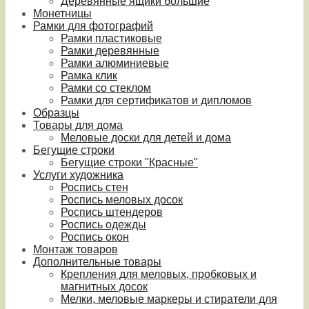
Деревянные ящики большие
Монетницы
Рамки для фотографий
Рамки пластиковые
Рамки деревянные
Рамки алюминиевые
Рамка клик
Рамки со стеклом
Рамки для сертификатов и дипломов
Образцы
Товары для дома
Меловые доски для детей и дома
Бегущие строки
Бегущие строки "Красные"
Услуги художника
Роспись стен
Роспись меловых досок
Роспись штендеров
Роспись одежды
Роспись окон
Монтаж товаров
Дополнительные товары
Крепления для меловых, пробковых и
магнитных досок
Мелки, меловые маркеры и стиратели для