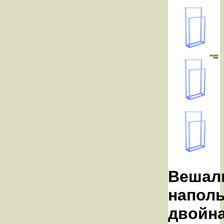
Вешал
напол
двойн