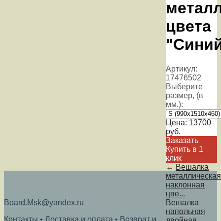
металл
цвета
"Сини
Артикул:
17476502
Выберите
размер, (в
мм.):
Цена:
13700
руб.
Заказать
Купить в 1
клик
←
Вешалка
металлическая
наклонная
цве...
Board.Msk@yandex.ru
Вешалка
напольная
Контакты
•
Доставка и оплата
•
Возврат и
двойная