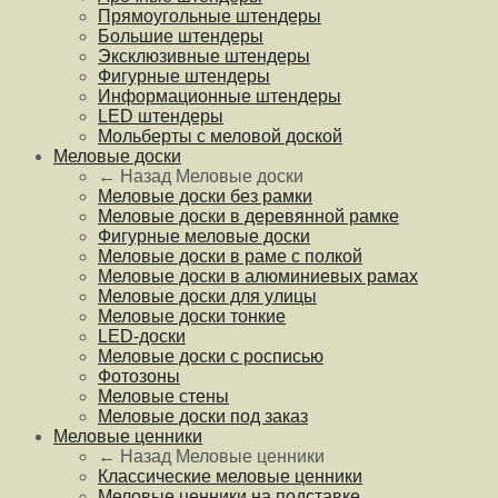
Прямоугольные штендеры
Большие штендеры
Эксклюзивные штендеры
Фигурные штендеры
Информационные штендеры
LED штендеры
Мольберты с меловой доской
Меловые доски
← Назад
Меловые доски
Меловые доски без рамки
Меловые доски в деревянной рамке
Фигурные меловые доски
Меловые доски в раме с полкой
Меловые доски в алюминиевых рамах
Меловые доски для улицы
Меловые доски тонкие
LED-доски
Меловые доски с росписью
Фотозоны
Меловые стены
Меловые доски под заказ
Меловые ценники
← Назад
Меловые ценники
Классические меловые ценники
Меловые ценники на подставке