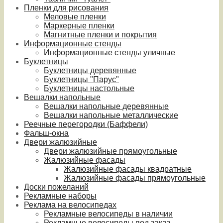
Пленки для рисования
Меловые пленки
Маркерные пленки
Магнитные пленки и покрытия
Информационные стенды
Информационные стенды уличные
Буклетницы
Буклетницы деревянные
Буклетницы "Парус"
Буклетницы настольные
Вешалки напольные
Вешалки напольные деревянные
Вешалки напольные металлические
Реечные перегородки (Баффели)
Фальш-окна
Двери жалюзийные
Двери жалюзийные прямоугольные
Жалюзийные фасады
Жалюзийные фасады квадратные
Жалюзийные фасады прямоугольные
Доски пожеланий
Рекламные наборы
Реклама на велосипедах
Рекламные велосипеды в наличии
Рекламные велосипеды под заказ