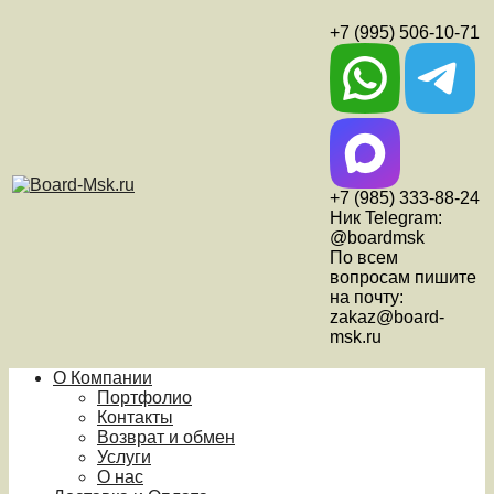
+7 (995) 506-10-71
+7 (985) 333-88-24
Ник Telegram:
@boardmsk
По всем
вопросам пишите
на почту:
zakaz@board-
msk.ru
О Компании
Портфолио
Контакты
Возврат и обмен
Услуги
О нас