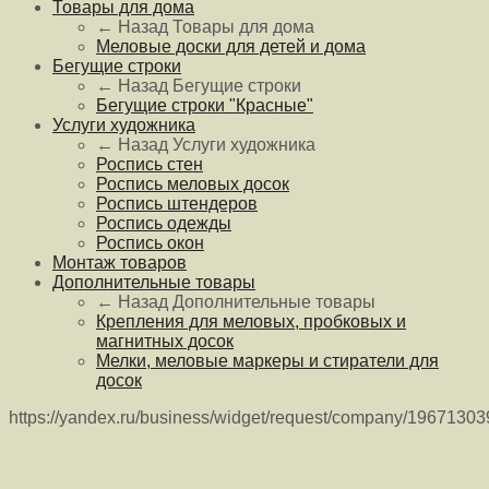
Товары для дома
← Назад
Товары для дома
Меловые доски для детей и дома
Бегущие строки
← Назад
Бегущие строки
Бегущие строки "Красные"
Услуги художника
← Назад
Услуги художника
Роспись стен
Роспись меловых досок
Роспись штендеров
Роспись одежды
Роспись окон
Монтаж товаров
Дополнительные товары
← Назад
Дополнительные товары
Крепления для меловых, пробковых и
магнитных досок
Мелки, меловые маркеры и стиратели для
досок
https://yandex.ru/business/widget/request/company/1967130