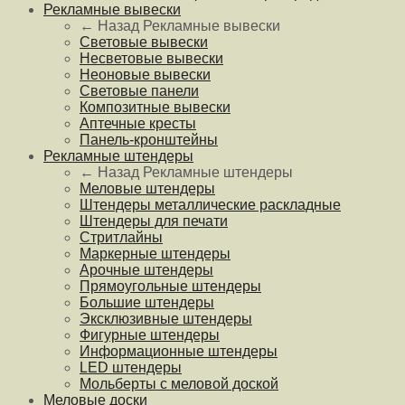
Рекламные вывески
← Назад
Рекламные вывески
Световые вывески
Несветовые вывески
Неоновые вывески
Световые панели
Композитные вывески
Аптечные кресты
Панель-кронштейны
Рекламные штендеры
← Назад
Рекламные штендеры
Меловые штендеры
Штендеры металлические раскладные
Штендеры для печати
Стритлайны
Маркерные штендеры
Арочные штендеры
Прямоугольные штендеры
Большие штендеры
Эксклюзивные штендеры
Фигурные штендеры
Информационные штендеры
LED штендеры
Мольберты с меловой доской
Меловые доски