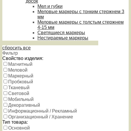
досок
Мел и губки
Меловые маркеры с тонким стержнем 3
мм
Меловые маркеры с толстым стержнем
4-15 мм
Светящиеся маркеры
Нестираемые маркеры
сбросить все
Фильтр
Свойство изделия:
Магнитный
Меловой
Маркерный
Пробковый
Тканевый
Световой
Мобильный
Декоративный
Информационный / Рекламный
Организационный / Хранение
Тип товара:
Основной