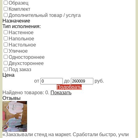
Образец
Комплект
Дополнительный товар / услуга
Назначение
Тип исполнения:
Настенное
Напольное
Настольное
Уличное
Одностороннее
Двухстороннее
Под заказ
Цена
от
до
руб.
Подобрать
Найдено товаров:
0
.
Показать
Отзывы
«Заказывали стенд на маркет. Сработали быстро, учли