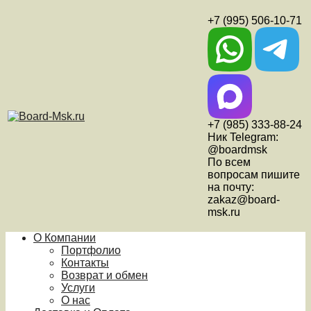
+7 (995) 506-10-71
+7 (985) 333-88-24
Ник Telegram:
@boardmsk
По всем
вопросам пишите
на почту:
zakaz@board-
msk.ru
О Компании
Портфолио
Контакты
Возврат и обмен
Услуги
О нас