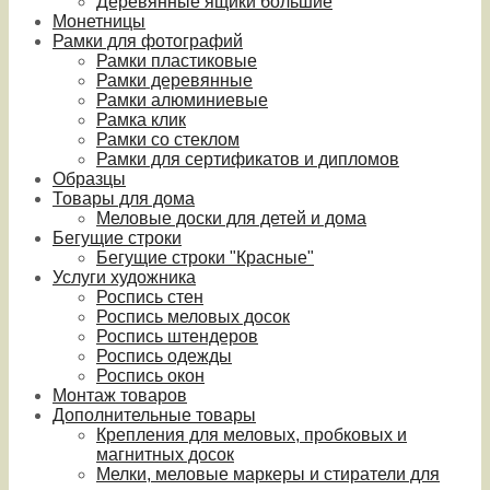
Деревянные ящики большие
Монетницы
Рамки для фотографий
Рамки пластиковые
Рамки деревянные
Рамки алюминиевые
Рамка клик
Рамки со стеклом
Рамки для сертификатов и дипломов
Образцы
Товары для дома
Меловые доски для детей и дома
Бегущие строки
Бегущие строки "Красные"
Услуги художника
Роспись стен
Роспись меловых досок
Роспись штендеров
Роспись одежды
Роспись окон
Монтаж товаров
Дополнительные товары
Крепления для меловых, пробковых и
магнитных досок
Мелки, меловые маркеры и стиратели для