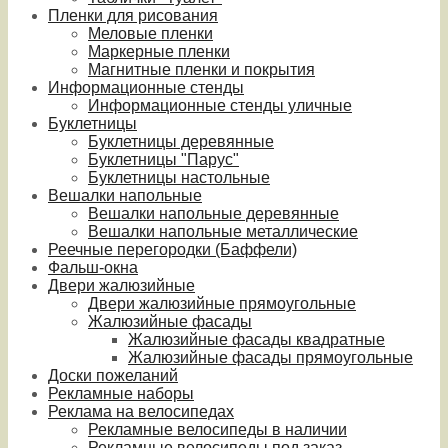
Пленки для рисования
Меловые пленки
Маркерные пленки
Магнитные пленки и покрытия
Информационные стенды
Информационные стенды уличные
Буклетницы
Буклетницы деревянные
Буклетницы "Парус"
Буклетницы настольные
Вешалки напольные
Вешалки напольные деревянные
Вешалки напольные металлические
Реечные перегородки (Баффели)
Фальш-окна
Двери жалюзийные
Двери жалюзийные прямоугольные
Жалюзийные фасады
Жалюзийные фасады квадратные
Жалюзийные фасады прямоугольные
Доски пожеланий
Рекламные наборы
Реклама на велосипедах
Рекламные велосипеды в наличии
Рекламные велосипеды под заказ