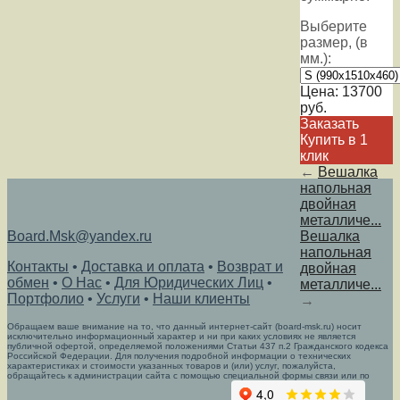
Выберите
размер, (в
мм.):
Цена:
13700
руб.
Заказать
Купить в 1
клик
←
Вешалка
напольная
двойная
металличе...
Board.Msk@yandex.ru
Вешалка
напольная
Контакты
•
Доставка и оплата
•
Возврат и
двойная
обмен
•
О Нас
•
Для Юридических Лиц
•
металличе...
Портфолио
•
Услуги
•
Наши клиенты
→
Обращаем ваше внимание на то, что данный интернет-сайт (board-msk.ru) носит
исключительно информационный характер и ни при каких условиях не является
публичной офертой, определяемой положениями Статьи 437 п.2 Гражданского кодекса
Российской Федерации. Для получения подробной информации о технических
характеристиках и стоимости указанных товаров и (или) услуг, пожалуйста,
обращайтесь к администрации сайта с помощью специальной формы связи или по