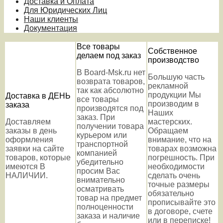
Доставка и Оплата
Для Юридических Лиц
Наши клиенты
Документация
Все товары
Собственное
делаем под заказ
производство
В Board-Msk.ru нет
Большую часть
возврата товаров,
рекламной
так как абсолютно
продукции Мы
Доставка в ДЕНЬ
все товары
производим в
заказа
производятся под
Наших
заказ. При
Доставляем
мастерских.
получении товара
заказы в день
Обращаем
курьером или
оформления
внимание, что на
транспортной
заявки на сайте
товарах возможна
компанией
товаров, которые
погрешность. При
убедительно
имеются В
необходимости
просим Вас
НАЛИЧИИ.
сделать очень
внимательно
точные размеры
осматривать
обязательно
товар на предмет
прописывайте это
полноценности
в договоре, счете
заказа и наличие
или в переписке!