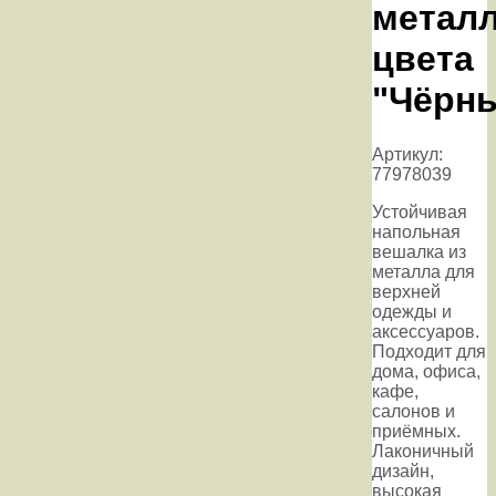
металл
цвета
"Чёрн
Артикул:
77978039
Устойчивая
напольная
вешалка из
металла для
верхней
одежды и
аксессуаров.
Подходит для
дома, офиса,
кафе,
салонов и
приёмных.
Лаконичный
дизайн,
высокая