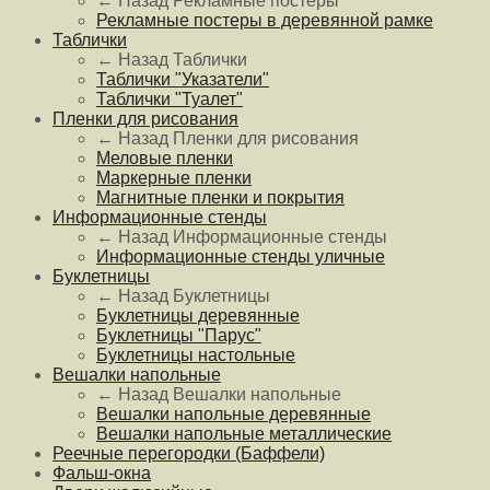
← Назад
Рекламные постеры
Рекламные постеры в деревянной рамке
Таблички
← Назад
Таблички
Таблички "Указатели"
Таблички "Туалет"
Пленки для рисования
← Назад
Пленки для рисования
Меловые пленки
Маркерные пленки
Магнитные пленки и покрытия
Информационные стенды
← Назад
Информационные стенды
Информационные стенды уличные
Буклетницы
← Назад
Буклетницы
Буклетницы деревянные
Буклетницы "Парус"
Буклетницы настольные
Вешалки напольные
← Назад
Вешалки напольные
Вешалки напольные деревянные
Вешалки напольные металлические
Реечные перегородки (Баффели)
Фальш-окна