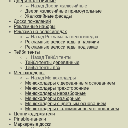
Двери жалюзийные
← Назад
Двери жалюзийные
Двери жалюзийные прямоугольные
Жалюзийные фасады
Доски пожеланий
Рекламные наборы
Реклама на велосипедах
← Назад
Реклама на велосипедах
Рекламные велосипеды в наличии
Рекламные велосипеды под заказ
Тейбл тенты
← Назад
Тейбл тенты
Тейбл-тенты деревянные
Тейбл-тенты пвх
Менюхолдеры
← Назад
Менюхолдеры
Менюхолдеры с деревянным основанием
Менюхолдеры трехсторонние
Менюхолдеры неразборные
Менюхолдеры разборные
Менюхолдеры с цветным основанием
Менюхолдеры с алюминиевым основанием
Ценникодержатели
Pinable-панели
Маркерные доски