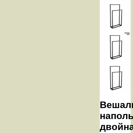
Вешал
напол
двойн