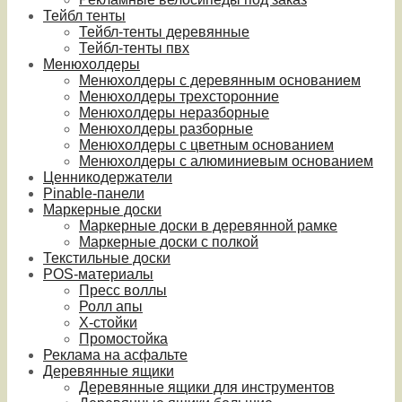
Тейбл тенты
Тейбл-тенты деревянные
Тейбл-тенты пвх
Менюхолдеры
Менюхолдеры с деревянным основанием
Менюхолдеры трехсторонние
Менюхолдеры неразборные
Менюхолдеры разборные
Менюхолдеры с цветным основанием
Менюхолдеры с алюминиевым основанием
Ценникодержатели
Pinable-панели
Маркерные доски
Маркерные доски в деревянной рамке
Маркерные доски с полкой
Текстильные доски
POS-материалы
Пресс воллы
Ролл апы
Х-стойки
Промостойка
Реклама на асфальте
Деревянные ящики
Деревянные ящики для инструментов