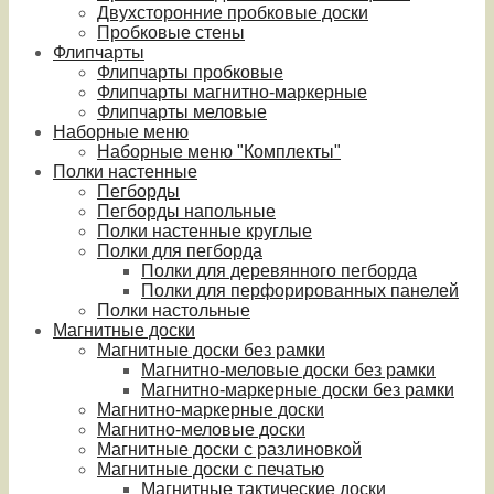
Двухсторонние пробковые доски
Пробковые стены
Флипчарты
Флипчарты пробковые
Флипчарты магнитно-маркерные
Флипчарты меловые
Наборные меню
Наборные меню "Комплекты"
Полки настенные
Пегборды
Пегборды напольные
Полки настенные круглые
Полки для пегборда
Полки для деревянного пегборда
Полки для перфорированных панелей
Полки настольные
Магнитные доски
Магнитные доски без рамки
Магнитно-меловые доски без рамки
Магнитно-маркерные доски без рамки
Магнитно-маркерные доски
Магнитно-меловые доски
Магнитные доски с разлиновкой
Магнитные доски с печатью
Магнитные тактические доски