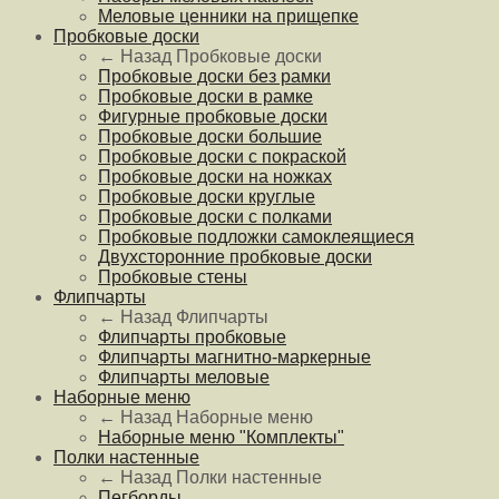
Меловые ценники на прищепке
Пробковые доски
← Назад
Пробковые доски
Пробковые доски без рамки
Пробковые доски в рамке
Фигурные пробковые доски
Пробковые доски большие
Пробковые доски с покраской
Пробковые доски на ножках
Пробковые доски круглые
Пробковые доски с полками
Пробковые подложки самоклеящиеся
Двухсторонние пробковые доски
Пробковые стены
Флипчарты
← Назад
Флипчарты
Флипчарты пробковые
Флипчарты магнитно-маркерные
Флипчарты меловые
Наборные меню
← Назад
Наборные меню
Наборные меню "Комплекты"
Полки настенные
← Назад
Полки настенные
Пегборды