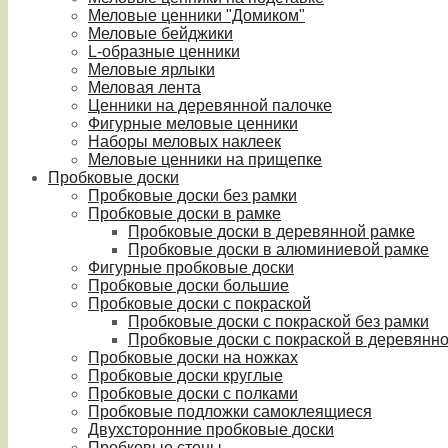
Меловые ценники "Домиком"
Меловые бейджики
L-образные ценники
Меловые ярлыки
Меловая лента
Ценники на деревянной палочке
Фигурные меловые ценники
Наборы меловых наклеек
Меловые ценники на прищепке
Пробковые доски
Пробковые доски без рамки
Пробковые доски в рамке
Пробковые доски в деревянной рамке
Пробковые доски в алюминиевой рамке
Фигурные пробковые доски
Пробковые доски большие
Пробковые доски с покраской
Пробковые доски с покраской без рамки
Пробковые доски с покраской в деревянн
Пробковые доски на ножках
Пробковые доски круглые
Пробковые доски с полками
Пробковые подложки самоклеящиеся
Двухсторонние пробковые доски
Пробковые стены