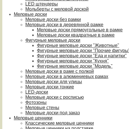
LED штендеры
Мольберты с меловой доской
Меловые доски
Меловые доски без рамки
Меловые доски в деревянной рамке
Меловые доски прямоугольные в рамке
Меловые доски квадратные в рамке
Фигурные меловые доски
Фигурные меловые доски "Животные"
Фигурные меловые доски "Прочие фигуры
Фигурные меловые доски "Еда и напитки"
Фигурные меловые доски "Кухня"
Фигурные меловые доски "Модель"
Меловые доски в раме с полкой
Меловые доски в алюминиевых рамах
Меловые доски для улицы
Меловые доски тонкие
LED-доски
Меловые доски с росписью
Фотозоны
Меловые стены
Меловые доски под заказ
Меловые ценники
Классические меловые ценники
Меловые ценники на подставке