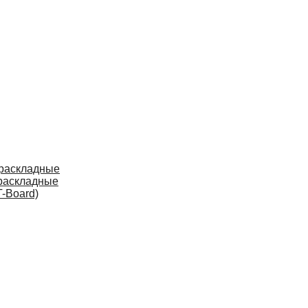
 раскладные
раскладные
-Board)