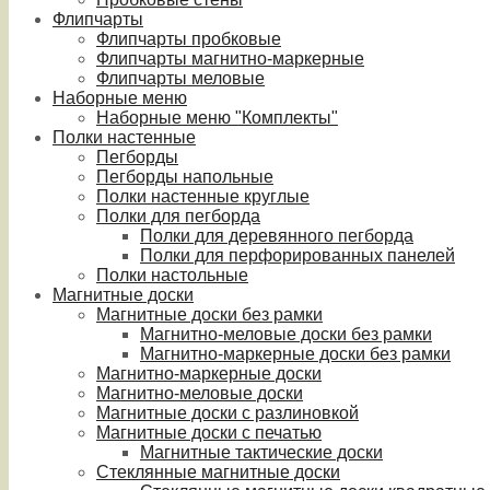
Флипчарты
Флипчарты пробковые
Флипчарты магнитно-маркерные
Флипчарты меловые
Наборные меню
Наборные меню "Комплекты"
Полки настенные
Пегборды
Пегборды напольные
Полки настенные круглые
Полки для пегборда
Полки для деревянного пегборда
Полки для перфорированных панелей
Полки настольные
Магнитные доски
Магнитные доски без рамки
Магнитно-меловые доски без рамки
Магнитно-маркерные доски без рамки
Магнитно-маркерные доски
Магнитно-меловые доски
Магнитные доски с разлиновкой
Магнитные доски с печатью
Магнитные тактические доски
Стеклянные магнитные доски