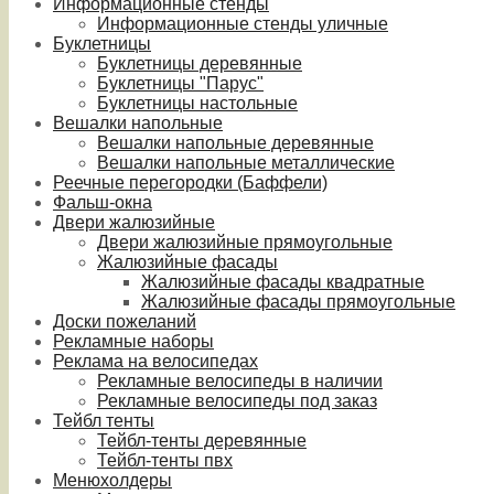
Информационные стенды
Информационные стенды уличные
Буклетницы
Буклетницы деревянные
Буклетницы "Парус"
Буклетницы настольные
Вешалки напольные
Вешалки напольные деревянные
Вешалки напольные металлические
Реечные перегородки (Баффели)
Фальш-окна
Двери жалюзийные
Двери жалюзийные прямоугольные
Жалюзийные фасады
Жалюзийные фасады квадратные
Жалюзийные фасады прямоугольные
Доски пожеланий
Рекламные наборы
Реклама на велосипедах
Рекламные велосипеды в наличии
Рекламные велосипеды под заказ
Тейбл тенты
Тейбл-тенты деревянные
Тейбл-тенты пвх
Менюхолдеры