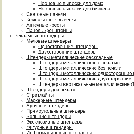
Неоновые вывески для дома
Неоновые вывески для бизнеса
Световые панели
Композитные вывески
Аптечные кресты
Панель-кронштейны
Рекламные штендеры
Меловые штендеры
Односторонние штендеры
Двухсторонние штендеры
Штендеры металлические раскладные
Штендеры металлические с печатью
Штендеры металлические без печати
Штендеры металлические односторонние
Штендеры металлические двухсторонние 
Штендеры вертикальные металлические (T
Штендеры для печати
Стритлайны
Маркерные штендеры
Арочные штендеры
Прямоугольные штендеры
Большие штендеры
Эксклюзивные штендеры
Фигурные штендеры
Информационные штендеры