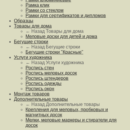
Рамка клик
Рамки со стеклом
Рамки для сертификатов и дипломов
Образцы
Товары для дома
← Назад
Товары для дома
Меловые доски для детей и дома
Бегущие строки
← Назад
Бегущие строки
Бегущие строки "Красные"
Услуги художника
← Назад
Услуги художника
Роспись стен
Роспись меловых досок
Роспись штендеров
Роспись одежды
Роспись окон
Монтаж товаров
Дополнительные товары
← Назад
Дополнительные товары
Крепления для меловых, пробковых и
магнитных досок
Мелки, меловые маркеры и стиратели для
досок