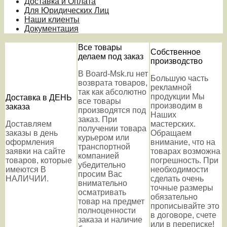
Доставка и Оплата
Для Юридических Лиц
Наши клиенты
Документация
Все товары
Собственное
делаем под заказ
производство
В Board-Msk.ru нет
Большую часть
возврата товаров,
рекламной
так как абсолютно
продукции Мы
Доставка в ДЕНЬ
все товары
производим в
заказа
производятся под
Наших
заказ. При
Доставляем
мастерских.
получении товара
заказы в день
Обращаем
курьером или
оформления
внимание, что на
транспортной
заявки на сайте
товарах возможна
компанией
товаров, которые
погрешность. При
убедительно
имеются В
необходимости
просим Вас
НАЛИЧИИ.
сделать очень
внимательно
точные размеры
осматривать
обязательно
товар на предмет
прописывайте это
полноценности
в договоре, счете
заказа и наличие
или в переписке!