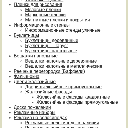
Пленки для рисования
Меловые пленки
Маркерные пленки
Магнитные пленки и покрытия
Информационные стенды
Информационные стенды уличные
Буклетницы
Буклетницы деревянные
Буклетницы "Парус"
Буклетницы настольные
Вешалки напольные
Вешалки напольные деревянные
Вешалки напольные металлические
Реечные перегородки (Баффели)
Фальш-окна
Двери жалюзийные
Двери жалюзийные прямоугольные
Жалюзийные фасады
Жалюзийные фасады квадратные
Жалюзийные фасады прямоугольные
Доски пожеланий
Рекламные наборы
Реклама на велосипедах
Рекламные велосипеды в наличии
Рекламные велосипеды под заказ