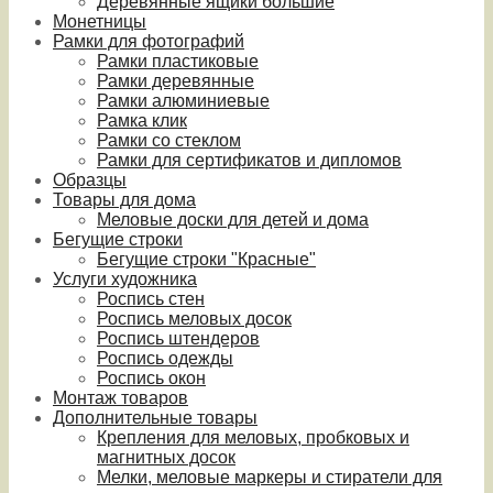
Деревянные ящики большие
Монетницы
Рамки для фотографий
Рамки пластиковые
Рамки деревянные
Рамки алюминиевые
Рамка клик
Рамки со стеклом
Рамки для сертификатов и дипломов
Образцы
Товары для дома
Меловые доски для детей и дома
Бегущие строки
Бегущие строки "Красные"
Услуги художника
Роспись стен
Роспись меловых досок
Роспись штендеров
Роспись одежды
Роспись окон
Монтаж товаров
Дополнительные товары
Крепления для меловых, пробковых и
магнитных досок
Мелки, меловые маркеры и стиратели для