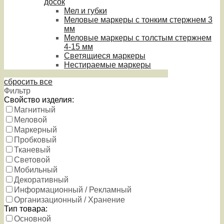
досок
Мел и губки
Меловые маркеры с тонким стержнем 3
мм
Меловые маркеры с толстым стержнем
4-15 мм
Светящиеся маркеры
Нестираемые маркеры
сбросить все
Фильтр
Свойство изделия:
Магнитный
Меловой
Маркерный
Пробковый
Тканевый
Световой
Мобильный
Декоративный
Информационный / Рекламный
Организационный / Хранение
Тип товара:
Основной