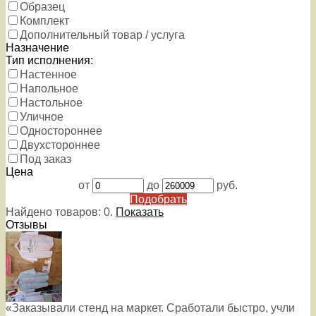
Образец
Комплект
Дополнительный товар / услуга
Назначение
Тип исполнения:
Настенное
Напольное
Настольное
Уличное
Одностороннее
Двухстороннее
Под заказ
Цена
от
до
руб.
Подобрать
Найдено товаров:
0
.
Показать
Отзывы
«Заказывали стенд на маркет. Сработали быстро, учли