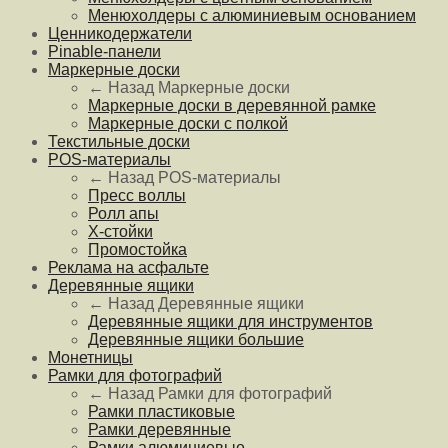
Менюхолдеры с алюминиевым основанием
Ценникодержатели
Pinable-панели
Маркерные доски
← Назад
Маркерные доски
Маркерные доски в деревянной рамке
Маркерные доски с полкой
Текстильные доски
POS-материалы
← Назад
POS-материалы
Пресс воллы
Ролл апы
Х-стойки
Промостойка
Реклама на асфальте
Деревянные ящики
← Назад
Деревянные ящики
Деревянные ящики для инструментов
Деревянные ящики большие
Монетницы
Рамки для фотографий
← Назад
Рамки для фотографий
Рамки пластиковые
Рамки деревянные
Рамки алюминиевые