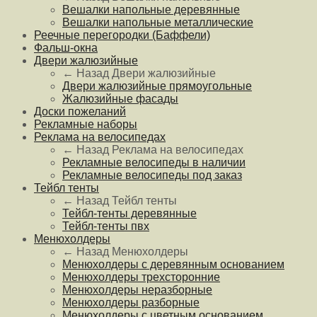
Вешалки напольные деревянные
Вешалки напольные металлические
Реечные перегородки (Баффели)
Фальш-окна
Двери жалюзийные
← Назад
Двери жалюзийные
Двери жалюзийные прямоугольные
Жалюзийные фасады
Доски пожеланий
Рекламные наборы
Реклама на велосипедах
← Назад
Реклама на велосипедах
Рекламные велосипеды в наличии
Рекламные велосипеды под заказ
Тейбл тенты
← Назад
Тейбл тенты
Тейбл-тенты деревянные
Тейбл-тенты пвх
Менюхолдеры
← Назад
Менюхолдеры
Менюхолдеры с деревянным основанием
Менюхолдеры трехсторонние
Менюхолдеры неразборные
Менюхолдеры разборные
Менюхолдеры с цветным основанием