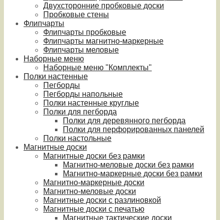
Двухсторонние пробковые доски
Пробковые стены
Флипчарты
Флипчарты пробковые
Флипчарты магнитно-маркерные
Флипчарты меловые
Наборные меню
Наборные меню "Комплекты"
Полки настенные
Пегборды
Пегборды напольные
Полки настенные круглые
Полки для пегборда
Полки для деревянного пегборда
Полки для перфорированных панелей
Полки настольные
Магнитные доски
Магнитные доски без рамки
Магнитно-меловые доски без рамки
Магнитно-маркерные доски без рамки
Магнитно-маркерные доски
Магнитно-меловые доски
Магнитные доски с разлиновкой
Магнитные доски с печатью
Магнитные тактические доски