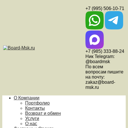
+7 (995) 506-10-71
+7 (985) 333-88-24
Ник Telegram:
@boardmsk
По всем
вопросам пишите
на почту:
zakaz@board-
msk.ru
О Компании
Портфолио
Контакты
Возврат и обмен
Услуги
О нас