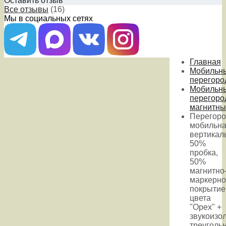
Оставить отзыв
Все отзывы
(16)
Мы в социальных сетях
Главная
Мобильн
перегоро
Мобильн
перегоро
магнитны
Перегоро
мобильн
вертикал
50%
пробка,
50%
магнитно
маркерно
покрытие
цвета
"Орех" +
звукоизо
треуголь