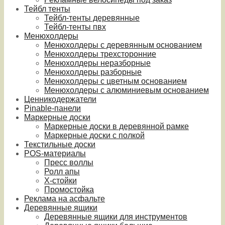
Тейбл тенты
Тейбл-тенты деревянные
Тейбл-тенты пвх
Менюхолдеры
Менюхолдеры с деревянным основанием
Менюхолдеры трехсторонние
Менюхолдеры неразборные
Менюхолдеры разборные
Менюхолдеры с цветным основанием
Менюхолдеры с алюминиевым основанием
Ценникодержатели
Pinable-панели
Маркерные доски
Маркерные доски в деревянной рамке
Маркерные доски с полкой
Текстильные доски
POS-материалы
Пресс воллы
Ролл апы
Х-стойки
Промостойка
Реклама на асфальте
Деревянные ящики
Деревянные ящики для инструментов