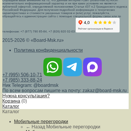
Обращаем ваше внимание на то, что данный интернет-сайт (board-msk.ru) носит
исключительно информационный характер и ни при каких условиях не является
публичной офертой, определяемой положениями Статьи 437 п.2 Гражданского кодекса
Российской Федерации. Для получения подробной информации о технических
характеристиках и стоимости указанных товаров и (или) услуг, пожалуйста,
обращайтесь к администрации сайта с помощью специальной формы связи или по
телефонам: +7 (977) 790 85-84, +7 (926) 920 02-03
2015-2026 © «Board-Msk.ru»
Политика конфиденциальности
+7 (995) 506-10-71
+7 (985) 333-88-24
Ник Telegram: @boardmsk
По всем вопросам пишите на почту: zakaz@board-msk.ru
Нужна консультация?
Корзина
(
0
)
Каталог
Каталог
Мобильные перегородки
← Назад
Мобильные перегородки