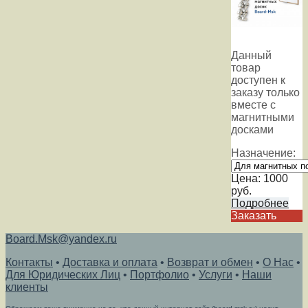
Данный
товар
доступен к
заказу только
вместе с
магнитными
досками
Назначение:
Цена:
1000
руб.
Подробнее
Заказать
Board.Msk@yandex.ru
Контакты
•
Доставка и оплата
•
Возврат и обмен
•
О Нас
•
Для Юридических Лиц
•
Портфолио
•
Услуги
•
Наши
клиенты