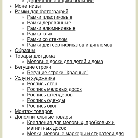
Деревянные ящики большие
Монетницы
Рамки для фотографий
Рамки пластиковые
Рамки деревянные
Рамки алюминиевые
Рамка клик
Рамки со стеклом
Рамки для сертификатов и дипломов
Образцы
Товары для дома
Меловые доски для детей и дома
Бегущие строки
Бегущие строки "Красные"
Услуги художника
Роспись стен
Роспись меловых досок
Роспись штендеров
Роспись одежды
Роспись окон
Монтаж товаров
Дополнительные товары
Крепления для меловых, пробковых и
магнитных досок
Мелки, меловые маркеры и стиратели для