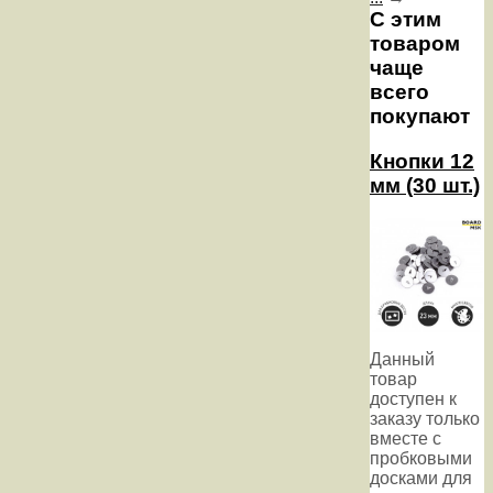
С этим
товаром
чаще
всего
покупают
Кнопки 12
мм (30 шт.)
Данный
товар
доступен к
заказу только
вместе с
пробковыми
досками для