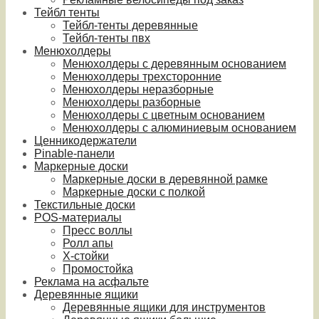
Тейбл тенты
Тейбл-тенты деревянные
Тейбл-тенты пвх
Менюхолдеры
Менюхолдеры с деревянным основанием
Менюхолдеры трехсторонние
Менюхолдеры неразборные
Менюхолдеры разборные
Менюхолдеры с цветным основанием
Менюхолдеры с алюминиевым основанием
Ценникодержатели
Pinable-панели
Маркерные доски
Маркерные доски в деревянной рамке
Маркерные доски с полкой
Текстильные доски
POS-материалы
Пресс воллы
Ролл апы
Х-стойки
Промостойка
Реклама на асфальте
Деревянные ящики
Деревянные ящики для инструментов