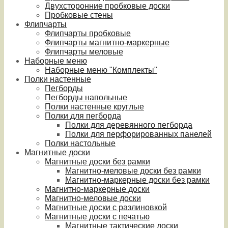
Двухсторонние пробковые доски
Пробковые стены
Флипчарты
Флипчарты пробковые
Флипчарты магнитно-маркерные
Флипчарты меловые
Наборные меню
Наборные меню "Комплекты"
Полки настенные
Пегборды
Пегборды напольные
Полки настенные круглые
Полки для пегборда
Полки для деревянного пегборда
Полки для перфорированных панелей
Полки настольные
Магнитные доски
Магнитные доски без рамки
Магнитно-меловые доски без рамки
Магнитно-маркерные доски без рамки
Магнитно-маркерные доски
Магнитно-меловые доски
Магнитные доски с разлиновкой
Магнитные доски с печатью
Магнитные тактические доски