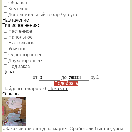
Образец
Комплект
Дополнительный товар / услуга
Назначение
Тип исполнения:
Настенное
Напольное
Настольное
Уличное
Одностороннее
Двухстороннее
Под заказ
Цена
от
до
руб.
Подобрать
Найдено товаров:
0
.
Показать
Отзывы
«Заказывали стенд на маркет. Сработали быстро, учли