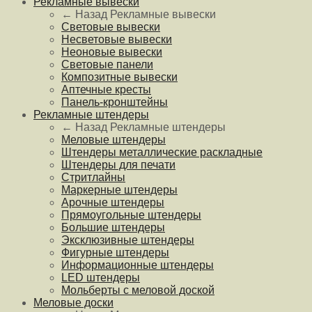
Рекламные вывески
← Назад
Рекламные вывески
Световые вывески
Несветовые вывески
Неоновые вывески
Световые панели
Композитные вывески
Аптечные кресты
Панель-кронштейны
Рекламные штендеры
← Назад
Рекламные штендеры
Меловые штендеры
Штендеры металлические раскладные
Штендеры для печати
Стритлайны
Маркерные штендеры
Арочные штендеры
Прямоугольные штендеры
Большие штендеры
Эксклюзивные штендеры
Фигурные штендеры
Информационные штендеры
LED штендеры
Мольберты с меловой доской
Меловые доски