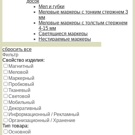
досок
Мел и губки
Меловые маркеры с тонким стержнем 3
мм
Меловые маркеры с толстым стержнем
4-15 мм
Светящиеся маркеры
Нестираемые маркеры
сбросить все
Фильтр
Свойство изделия:
Магнитный
Меловой
Маркерный
Пробковый
Тканевый
Световой
Мобильный
Декоративный
Информационный / Рекламный
Организационный / Хранение
Тип товара:
Основной