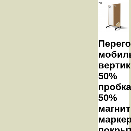
Перег
мобил
вертик
50%
пробка
50%
магнит
марке
покрыт