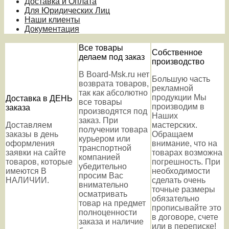
Доставка и Оплата
Для Юридических Лиц
Наши клиенты
Документация
Все товары
Собственное
делаем под заказ
производство
В Board-Msk.ru нет
Большую часть
возврата товаров,
рекламной
так как абсолютно
продукции Мы
Доставка в ДЕНЬ
все товары
производим в
заказа
производятся под
Наших
заказ. При
Доставляем
мастерских.
получении товара
заказы в день
Обращаем
курьером или
оформления
внимание, что на
транспортной
заявки на сайте
товарах возможна
компанией
товаров, которые
погрешность. При
убедительно
имеются В
необходимости
просим Вас
НАЛИЧИИ.
сделать очень
внимательно
точные размеры
осматривать
обязательно
товар на предмет
прописывайте это
полноценности
в договоре, счете
заказа и наличие
или в переписке!