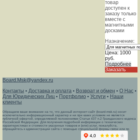
товар
доступен к
заказу только
вместе с
магнитными
досками
Назначение:
Цена:
1000
руб.
Подробнее
Заказать
Board.Msk@yandex.ru
Контакты
•
Доставка и оплата
•
Возврат и обмен
•
О Нас
•
Для Юридических Лиц
•
Портфолио
•
Услуги
•
Наши
клиенты
Обращаем ваше внимание на то, что данный интернет-сайт (board-msk.ru) носит
исключительно информационный характер и ни при каких условиях не является
публичной офертой, определяемой положениями Статьи 437 п.2 Гражданского кодекса
Российской Федерации. Для получения подробной информации о технических
характеристиках и стоимости указанных товаров и (или) услуг, пожалуйста,
обращайтесь к администрации сайта с помощью специальной формы связи или по