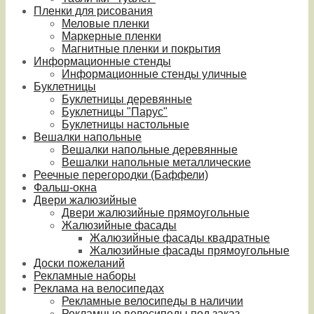
Пленки для рисования
Меловые пленки
Маркерные пленки
Магнитные пленки и покрытия
Информационные стенды
Информационные стенды уличные
Буклетницы
Буклетницы деревянные
Буклетницы "Парус"
Буклетницы настольные
Вешалки напольные
Вешалки напольные деревянные
Вешалки напольные металлические
Реечные перегородки (Баффели)
Фальш-окна
Двери жалюзийные
Двери жалюзийные прямоугольные
Жалюзийные фасады
Жалюзийные фасады квадратные
Жалюзийные фасады прямоугольные
Доски пожеланий
Рекламные наборы
Реклама на велосипедах
Рекламные велосипеды в наличии
Рекламные велосипеды под заказ