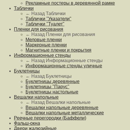
Рекламные постеры в деревянной рамке
Таблички
← Назад
Таблички
Таблички "Указатели"
Таблички "Туалет"
Пленки для рисования
← Назад
Пленки для рисования
Меловые пленки
Маркерные пленки
Магнитные пленки и покрытия
Информационные стенды
← Назад
Информационные стенды
Информационные стенды уличные
Буклетницы
← Назад
Буклетницы
Буклетницы деревянные
Буклетницы "Парус"
Буклетницы настольные
Вешалки напольные
← Назад
Вешалки напольные
Вешалки напольные деревянные
Вешалки напольные металлические
Реечные перегородки (Баффели)
Фальш-окна
Двери жалюзийные