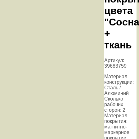
цвета
"Сосна
+
ткань
Артикул:
39683759
Материал
конструкции:
Сталь /
Алюминий
Сколько
рабочих
сторон: 2
Материал
покрытия:
магнитно-
маркерное
покрытие,