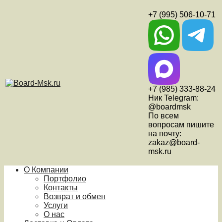
+7 (995) 506-10-71
+7 (985) 333-88-24
Ник Telegram:
@boardmsk
По всем
вопросам пишите
на почту:
zakaz@board-
msk.ru
О Компании
Портфолио
Контакты
Возврат и обмен
Услуги
О нас