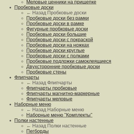
Меловые ценники на прищепке
Пробковые доски
← Назад
Пробковые доски
Пробковые доски без рамки
Пробковые доски в рамке
Фигурные пробковые доски
Пробковые доски большие
Пробковые доски с покраской
Пробковые доски на ножках
Пробковые доски круглые
Пробковые доски с полками
Пробковые подложки самоклеящиеся
Двухсторонние пробковые доски
Пробковые стены
Флипчарты
← Назад
Флипчарты
Флипчарты пробковые
Флипчарты магнитно-маркерные
Флипчарты меловые
Наборные меню
← Назад
Наборные меню
Наборные меню "Комплекты"
Полки настенные
← Назад
Полки настенные
Пегборды