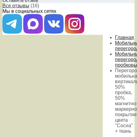
Оставить отзыв
Все отзывы
(16)
Мы в социальных сетях
Главная
Мобильн
перегоро
Мобильн
перегоро
пробков
Перегоро
мобильн
вертикал
50%
пробка,
50%
магнитно
маркерно
покрытие
цвета
"Сосна"
+ ткань