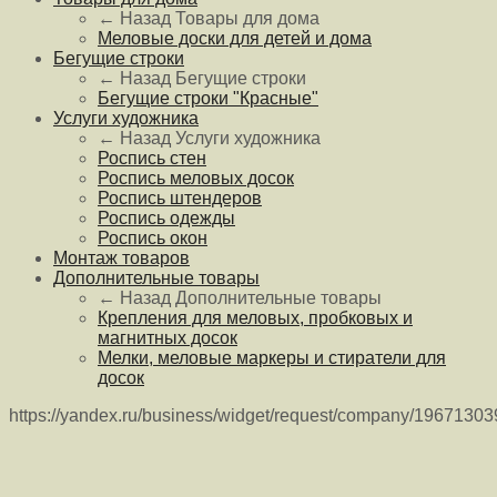
← Назад
Товары для дома
Меловые доски для детей и дома
Бегущие строки
← Назад
Бегущие строки
Бегущие строки "Красные"
Услуги художника
← Назад
Услуги художника
Роспись стен
Роспись меловых досок
Роспись штендеров
Роспись одежды
Роспись окон
Монтаж товаров
Дополнительные товары
← Назад
Дополнительные товары
Крепления для меловых, пробковых и
магнитных досок
Мелки, меловые маркеры и стиратели для
досок
https://yandex.ru/business/widget/request/company/1967130