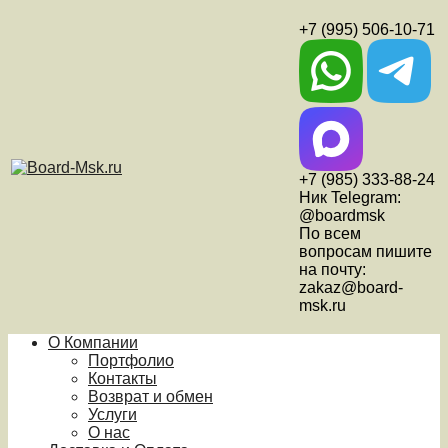
+7 (995) 506-10-71
+7 (985) 333-88-24
Ник Telegram:
@boardmsk
По всем
вопросам пишите
на почту:
zakaz@board-
msk.ru
О Компании
Портфолио
Контакты
Возврат и обмен
Услуги
О нас