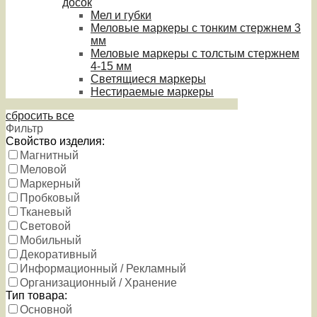
досок
Мел и губки
Меловые маркеры с тонким стержнем 3
мм
Меловые маркеры с толстым стержнем
4-15 мм
Светящиеся маркеры
Нестираемые маркеры
сбросить все
Фильтр
Свойство изделия:
Магнитный
Меловой
Маркерный
Пробковый
Тканевый
Световой
Мобильный
Декоративный
Информационный / Рекламный
Организационный / Хранение
Тип товара:
Основной