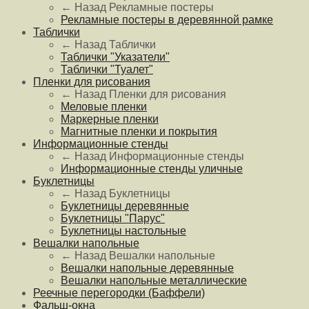
← Назад
Рекламные постеры
Рекламные постеры в деревянной рамке
Таблички
← Назад
Таблички
Таблички "Указатели"
Таблички "Туалет"
Пленки для рисования
← Назад
Пленки для рисования
Меловые пленки
Маркерные пленки
Магнитные пленки и покрытия
Информационные стенды
← Назад
Информационные стенды
Информационные стенды уличные
Буклетницы
← Назад
Буклетницы
Буклетницы деревянные
Буклетницы "Парус"
Буклетницы настольные
Вешалки напольные
← Назад
Вешалки напольные
Вешалки напольные деревянные
Вешалки напольные металлические
Реечные перегородки (Баффели)
Фальш-окна