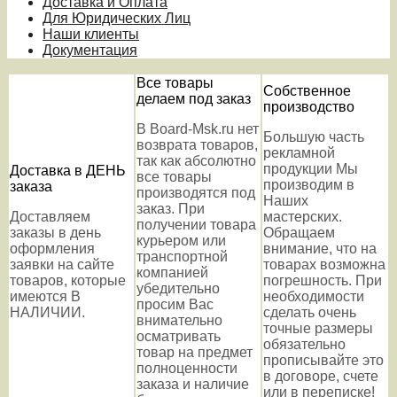
Доставка и Оплата
Для Юридических Лиц
Наши клиенты
Документация
Все товары
Собственное
делаем под заказ
производство
В Board-Msk.ru нет
Большую часть
возврата товаров,
рекламной
так как абсолютно
продукции Мы
Доставка в ДЕНЬ
все товары
производим в
заказа
производятся под
Наших
заказ. При
Доставляем
мастерских.
получении товара
заказы в день
Обращаем
курьером или
оформления
внимание, что на
транспортной
заявки на сайте
товарах возможна
компанией
товаров, которые
погрешность. При
убедительно
имеются В
необходимости
просим Вас
НАЛИЧИИ.
сделать очень
внимательно
точные размеры
осматривать
обязательно
товар на предмет
прописывайте это
полноценности
в договоре, счете
заказа и наличие
или в переписке!