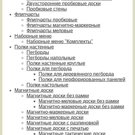
Двухсторонние пробковые доски
Пробковые стены
Флипчарты
Флипчарты пробковые
Флипчарты магнитно-маркерные
Флипчарты меловые
Наборные меню
Наборные меню "Комплекты"
Полки настенные
Пегборды
Пегборды напольные
Полки настенные круглые
Полки для пегборда
Полки для деревянного пегборда
Полки для перфорированных панелей
Полки настольные
Магнитные доски
Магнитные доски без рамки
Магнитно-меловые доски без рамки
Магнитно-маркерные доски без рамки
Магнитно-маркерные доски
Магнитно-меловые доски
Магнитные доски с разлиновкой
Магнитные доски с печатью
Магнитные тактические доски