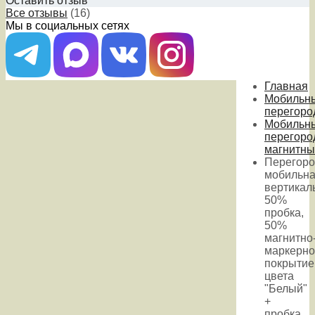
Оставить отзыв
Все отзывы
(16)
Мы в социальных сетях
Главная
Мобильн
перегоро
Мобильн
перегоро
магнитны
Перегоро
мобильн
вертикал
50%
пробка,
50%
магнитно
маркерно
покрытие
цвета
"Белый"
+
пробка