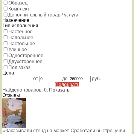
Образец
Комплект
Дополнительный товар / услуга
Назначение
Тип исполнения:
Настенное
Напольное
Настольное
Уличное
Одностороннее
Двухстороннее
Под заказ
Цена
от
до
руб.
Подобрать
Найдено товаров:
0
.
Показать
Отзывы
«Заказывали стенд на маркет. Сработали быстро, учли