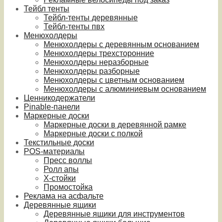
Тейбл тенты
Тейбл-тенты деревянные
Тейбл-тенты пвх
Менюхолдеры
Менюхолдеры с деревянным основанием
Менюхолдеры трехсторонние
Менюхолдеры неразборные
Менюхолдеры разборные
Менюхолдеры с цветным основанием
Менюхолдеры с алюминиевым основанием
Ценникодержатели
Pinable-панели
Маркерные доски
Маркерные доски в деревянной рамке
Маркерные доски с полкой
Текстильные доски
POS-материалы
Пресс воллы
Ролл апы
Х-стойки
Промостойка
Реклама на асфальте
Деревянные ящики
Деревянные ящики для инструментов