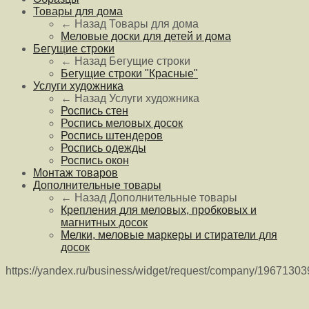
Товары для дома
← Назад
Товары для дома
Меловые доски для детей и дома
Бегущие строки
← Назад
Бегущие строки
Бегущие строки "Красные"
Услуги художника
← Назад
Услуги художника
Роспись стен
Роспись меловых досок
Роспись штендеров
Роспись одежды
Роспись окон
Монтаж товаров
Дополнительные товары
← Назад
Дополнительные товары
Крепления для меловых, пробковых и
магнитных досок
Мелки, меловые маркеры и стиратели для
досок
https://yandex.ru/business/widget/request/company/1967130