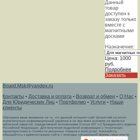
Данный
товар
доступен к
заказу только
вместе с
магнитными
досками
Назначение:
Цена:
1000
руб.
Подробнее
Заказать
Board.Msk@yandex.ru
Контакты
•
Доставка и оплата
•
Возврат и обмен
•
О Нас
•
Для Юридических Лиц
•
Портфолио
•
Услуги
•
Наши
клиенты
Обращаем ваше внимание на то, что данный интернет-сайт (board-msk.ru) носит
исключительно информационный характер и ни при каких условиях не является
публичной офертой, определяемой положениями Статьи 437 п.2 Гражданского кодекса
Российской Федерации. Для получения подробной информации о технических
характеристиках и стоимости указанных товаров и (или) услуг, пожалуйста,
обращайтесь к администрации сайта с помощью специальной формы связи или по