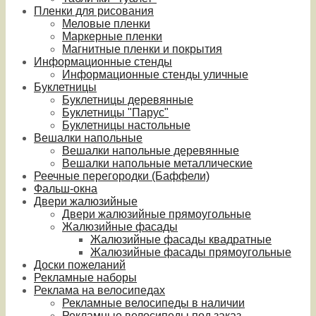
Пленки для рисования
Меловые пленки
Маркерные пленки
Магнитные пленки и покрытия
Информационные стенды
Информационные стенды уличные
Буклетницы
Буклетницы деревянные
Буклетницы "Парус"
Буклетницы настольные
Вешалки напольные
Вешалки напольные деревянные
Вешалки напольные металлические
Реечные перегородки (Баффели)
Фальш-окна
Двери жалюзийные
Двери жалюзийные прямоугольные
Жалюзийные фасады
Жалюзийные фасады квадратные
Жалюзийные фасады прямоугольные
Доски пожеланий
Рекламные наборы
Реклама на велосипедах
Рекламные велосипеды в наличии
Рекламные велосипеды под заказ