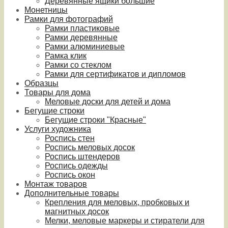
Деревянные ящики большие
Монетницы
Рамки для фотографий
Рамки пластиковые
Рамки деревянные
Рамки алюминиевые
Рамка клик
Рамки со стеклом
Рамки для сертификатов и дипломов
Образцы
Товары для дома
Меловые доски для детей и дома
Бегущие строки
Бегущие строки "Красные"
Услуги художника
Роспись стен
Роспись меловых досок
Роспись штендеров
Роспись одежды
Роспись окон
Монтаж товаров
Дополнительные товары
Крепления для меловых, пробковых и
магнитных досок
Мелки, меловые маркеры и стиратели для