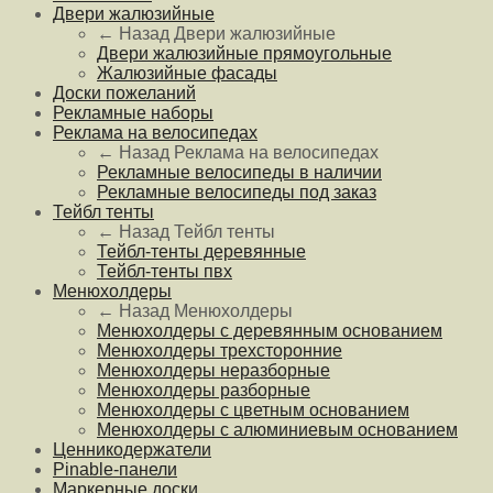
Двери жалюзийные
← Назад
Двери жалюзийные
Двери жалюзийные прямоугольные
Жалюзийные фасады
Доски пожеланий
Рекламные наборы
Реклама на велосипедах
← Назад
Реклама на велосипедах
Рекламные велосипеды в наличии
Рекламные велосипеды под заказ
Тейбл тенты
← Назад
Тейбл тенты
Тейбл-тенты деревянные
Тейбл-тенты пвх
Менюхолдеры
← Назад
Менюхолдеры
Менюхолдеры с деревянным основанием
Менюхолдеры трехсторонние
Менюхолдеры неразборные
Менюхолдеры разборные
Менюхолдеры с цветным основанием
Менюхолдеры с алюминиевым основанием
Ценникодержатели
Pinable-панели
Маркерные доски