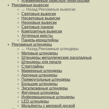
Алюминиевые офисные перегородки
Рекламные вывески
← Назад
Рекламные вывески
Световые вывески
Несветовые вывески
Неоновые вывески
Световые панели
Композитные вывески
Аптечные кресты
Панель-кронштейны
Рекламные штендеры
← Назад
Рекламные штендеры
Меловые штендеры
Штендеры металлические раскладные
Штендеры для печати
Стритлайны
Маркерные штендеры
Арочные штендеры
Прямоугольные штендеры
Большие штендеры
Эксклюзивные штендеры
Фигурные штендеры
Информационные штендеры
LED штендеры
Мольберты с меловой доской