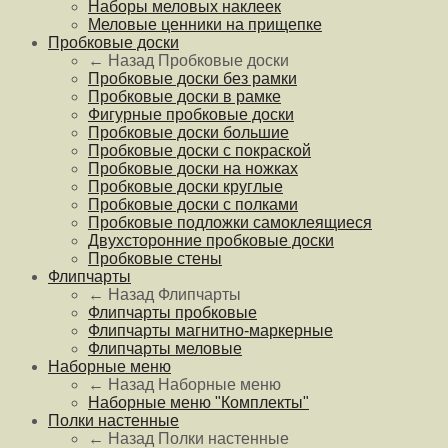
Наборы меловых наклеек
Меловые ценники на прищепке
Пробковые доски
← Назад
Пробковые доски
Пробковые доски без рамки
Пробковые доски в рамке
Фигурные пробковые доски
Пробковые доски большие
Пробковые доски с покраской
Пробковые доски на ножках
Пробковые доски круглые
Пробковые доски с полками
Пробковые подложки самоклеящиеся
Двухсторонние пробковые доски
Пробковые стены
Флипчарты
← Назад
Флипчарты
Флипчарты пробковые
Флипчарты магнитно-маркерные
Флипчарты меловые
Наборные меню
← Назад
Наборные меню
Наборные меню "Комплекты"
Полки настенные
← Назад
Полки настенные