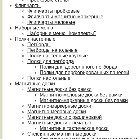
Флипчарты
Флипчарты пробковые
Флипчарты магнитно-маркерные
Флипчарты меловые
Наборные меню
Наборные меню "Комплекты"
Полки настенные
Пегборды
Пегборды напольные
Полки настенные круглые
Полки для пегборда
Полки для деревянного пегборда
Полки для перфорированных панелей
Полки настольные
Магнитные доски
Магнитные доски без рамки
Магнитно-меловые доски без рамки
Магнитно-маркерные доски без рамки
Магнитно-маркерные доски
Магнитно-меловые доски
Магнитные доски с разлиновкой
Магнитные доски с печатью
Магнитные тактические доски
Стеклянные магнитные доски