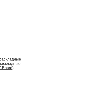
 раскладные
раскладные
-Board)