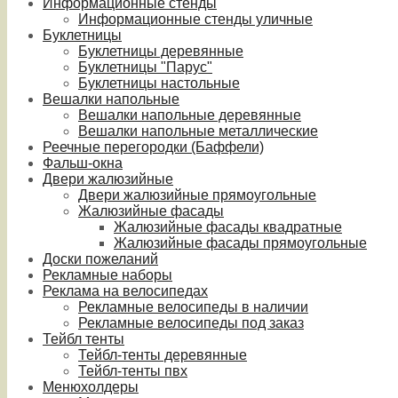
Информационные стенды
Информационные стенды уличные
Буклетницы
Буклетницы деревянные
Буклетницы "Парус"
Буклетницы настольные
Вешалки напольные
Вешалки напольные деревянные
Вешалки напольные металлические
Реечные перегородки (Баффели)
Фальш-окна
Двери жалюзийные
Двери жалюзийные прямоугольные
Жалюзийные фасады
Жалюзийные фасады квадратные
Жалюзийные фасады прямоугольные
Доски пожеланий
Рекламные наборы
Реклама на велосипедах
Рекламные велосипеды в наличии
Рекламные велосипеды под заказ
Тейбл тенты
Тейбл-тенты деревянные
Тейбл-тенты пвх
Менюхолдеры