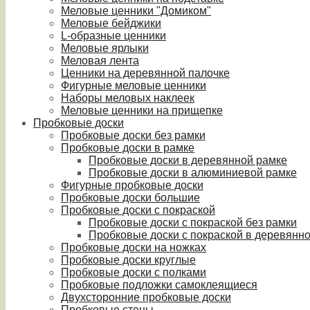
Меловые ценники "Домиком"
Меловые бейджики
L-образные ценники
Меловые ярлыки
Меловая лента
Ценники на деревянной палочке
Фигурные меловые ценники
Наборы меловых наклеек
Меловые ценники на прищепке
Пробковые доски
Пробковые доски без рамки
Пробковые доски в рамке
Пробковые доски в деревянной рамке
Пробковые доски в алюминиевой рамке
Фигурные пробковые доски
Пробковые доски большие
Пробковые доски с покраской
Пробковые доски с покраской без рамки
Пробковые доски с покраской в деревянн
Пробковые доски на ножках
Пробковые доски круглые
Пробковые доски с полками
Пробковые подложки самоклеящиеся
Двухсторонние пробковые доски
Пробковые стены