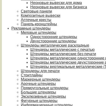
Неоновые вывески для дома
Неоновые вывески для бизнеса
Световые панели
Композитные вывески
Аптечные кресты
Панель-кронштейны
Рекламные штендеры
Меловые штендеры
Односторонние штендеры
Двухсторонние штендеры
Штендеры металлические раскладные
Штендеры металлические с печатью
Штендеры металлические без печати
Штендеры металлические односторонние
Штендеры металлические двухсторонние 
Штендеры вертикальные металлические (T
Штендеры для печати
Стритлайны
Маркерные штендеры
Арочные штендеры
Прямоугольные штендеры
Большие штендеры
Эксклюзивные штендеры
Фигурные штендеры
Информационные штендеры