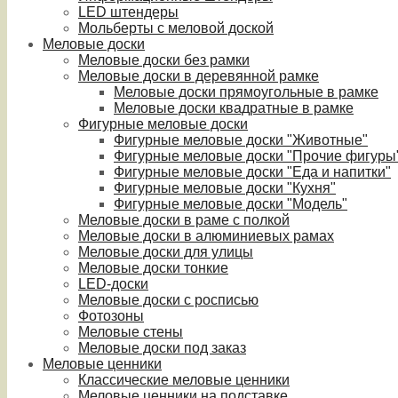
LED штендеры
Мольберты с меловой доской
Меловые доски
Меловые доски без рамки
Меловые доски в деревянной рамке
Меловые доски прямоугольные в рамке
Меловые доски квадратные в рамке
Фигурные меловые доски
Фигурные меловые доски "Животные"
Фигурные меловые доски "Прочие фигуры
Фигурные меловые доски "Еда и напитки"
Фигурные меловые доски "Кухня"
Фигурные меловые доски "Модель"
Меловые доски в раме с полкой
Меловые доски в алюминиевых рамах
Меловые доски для улицы
Меловые доски тонкие
LED-доски
Меловые доски с росписью
Фотозоны
Меловые стены
Меловые доски под заказ
Меловые ценники
Классические меловые ценники
Меловые ценники на подставке