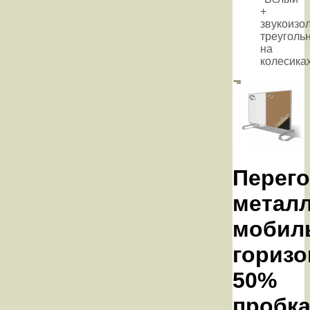
+
звукоизо
треугольн
на
колесика
Перег
метал
мобил
горизо
50%
пробка