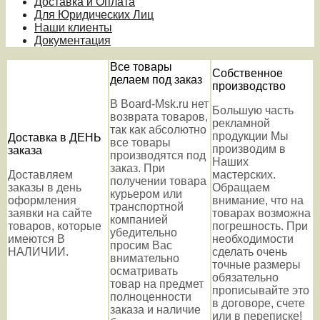
Доставка и Оплата
Для Юридических Лиц
Наши клиенты
Документация
Все товары
Собственное
делаем под заказ
производство
В Board-Msk.ru нет
Большую часть
возврата товаров,
рекламной
так как абсолютно
продукции Мы
Доставка в ДЕНЬ
все товары
производим в
заказа
производятся под
Наших
заказ. При
Доставляем
мастерских.
получении товара
заказы в день
Обращаем
курьером или
оформления
внимание, что на
транспортной
заявки на сайте
товарах возможна
компанией
товаров, которые
погрешность. При
убедительно
имеются В
необходимости
просим Вас
НАЛИЧИИ.
сделать очень
внимательно
точные размеры
осматривать
обязательно
товар на предмет
прописывайте это
полноценности
в договоре, счете
заказа и наличие
или в переписке!