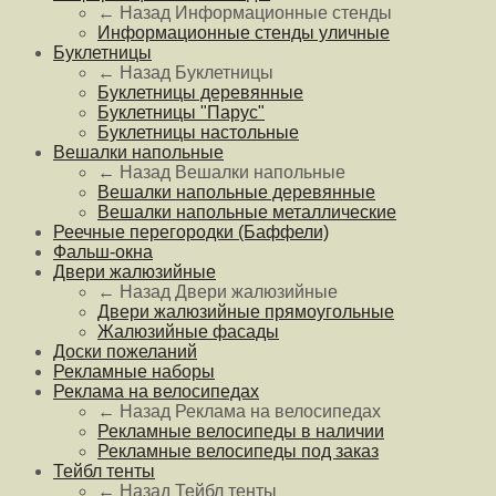
← Назад
Информационные стенды
Информационные стенды уличные
Буклетницы
← Назад
Буклетницы
Буклетницы деревянные
Буклетницы "Парус"
Буклетницы настольные
Вешалки напольные
← Назад
Вешалки напольные
Вешалки напольные деревянные
Вешалки напольные металлические
Реечные перегородки (Баффели)
Фальш-окна
Двери жалюзийные
← Назад
Двери жалюзийные
Двери жалюзийные прямоугольные
Жалюзийные фасады
Доски пожеланий
Рекламные наборы
Реклама на велосипедах
← Назад
Реклама на велосипедах
Рекламные велосипеды в наличии
Рекламные велосипеды под заказ
Тейбл тенты
← Назад
Тейбл тенты