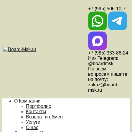
+7 (995) 506-10-71
+7 (985) 333-88-24
Ник Telegram:
@boardmsk
По всем
вопросам пишите
на почту:
zakaz@board-
msk.ru
О Компании
Портфолио
Контакты
Возврат и обмен
Услуги
О нас