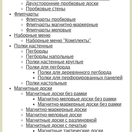
Двухсторонние пробковые доски
Пробковые стены
Флипчарты
Флипчарты пробковые
Флипчарты магнитно-маркерные
Флипчарты меловые
Наборные меню
Наборные меню "Комплекты"
Полки настенные
Пегборды
Пегборды напольные
Полки настенные круглые
Полки для пегборда
Полки для деревянного пегборда
Полки для перфорированных панелей
Полки настольные
Магнитные доски
Магнитные доски без рамки
Магнитно-меловые доски без рамки
Магнитно-маркерные доски без рамки
Магнитно-маркерные доски
Магнитно-меловые доски
Магнитные доски с разлиновкой
Магнитные доски с печатью
Магнитные тактические доски