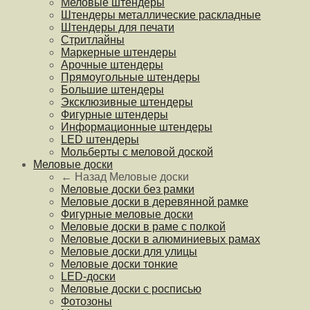
Меловые штендеры
Штендеры металлические раскладные
Штендеры для печати
Стритлайны
Маркерные штендеры
Арочные штендеры
Прямоугольные штендеры
Большие штендеры
Эксклюзивные штендеры
Фигурные штендеры
Информационные штендеры
LED штендеры
Мольберты с меловой доской
Меловые доски
← Назад
Меловые доски
Меловые доски без рамки
Меловые доски в деревянной рамке
Фигурные меловые доски
Меловые доски в раме с полкой
Меловые доски в алюминиевых рамах
Меловые доски для улицы
Меловые доски тонкие
LED-доски
Меловые доски с росписью
Фотозоны