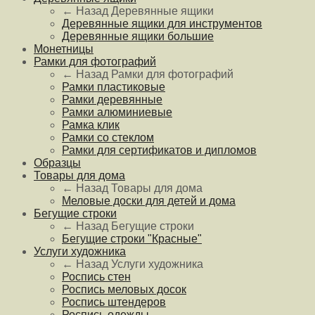
← Назад
Деревянные ящики
Деревянные ящики для инструментов
Деревянные ящики большие
Монетницы
Рамки для фотографий
← Назад
Рамки для фотографий
Рамки пластиковые
Рамки деревянные
Рамки алюминиевые
Рамка клик
Рамки со стеклом
Рамки для сертификатов и дипломов
Образцы
Товары для дома
← Назад
Товары для дома
Меловые доски для детей и дома
Бегущие строки
← Назад
Бегущие строки
Бегущие строки "Красные"
Услуги художника
← Назад
Услуги художника
Роспись стен
Роспись меловых досок
Роспись штендеров
Роспись одежды