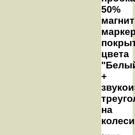
50%
магнит
марке
покрыт
цвета
"Белы
+
звуко
треуго
на
колеси