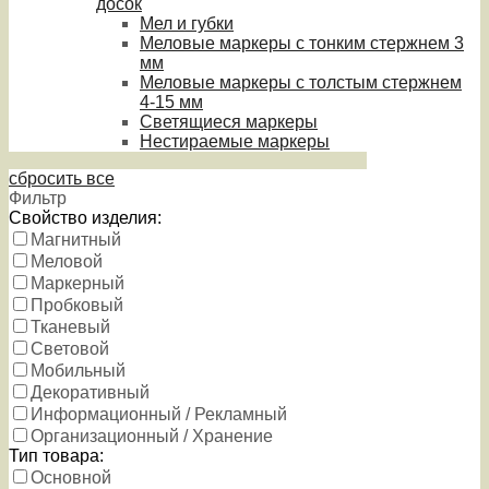
досок
Мел и губки
Меловые маркеры с тонким стержнем 3
мм
Меловые маркеры с толстым стержнем
4-15 мм
Светящиеся маркеры
Нестираемые маркеры
сбросить все
Фильтр
Свойство изделия:
Магнитный
Меловой
Маркерный
Пробковый
Тканевый
Световой
Мобильный
Декоративный
Информационный / Рекламный
Организационный / Хранение
Тип товара:
Основной