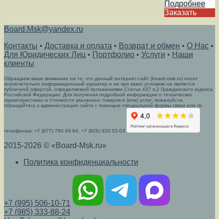
Подробнее
Заказать
Board.Msk@yandex.ru
Контакты
•
Доставка и оплата
•
Возврат и обмен
•
О Нас
•
Для Юридических Лиц
•
Портфолио
•
Услуги
•
Наши
клиенты
Обращаем ваше внимание на то, что данный интернет-сайт (board-msk.ru) носит
исключительно информационный характер и ни при каких условиях не является
публичной офертой, определяемой положениями Статьи 437 п.2 Гражданского кодекса
Российской Федерации. Для получения подробной информации о технических
характеристиках и стоимости указанных товаров и (или) услуг, пожалуйста,
обращайтесь к администрации сайта с помощью специальной формы связи или по
телефонам: +7 (977) 790 85-84, +7 (926) 920 02-03
2015-2026 © «Board-Msk.ru»
Политика конфиденциальности
+7 (995) 506-10-71
+7 (985) 333-88-24