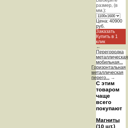
Выберите
размер, (в
мм.):
Цена:
40900
руб.
Заказать
Купить в 1
клик
←
Перегородка
металлическая
мобильная...
Горизонтальная
металлическая
перего...
→
С этим
товаром
чаще
всего
покупают
Магниты
(10 шт.)