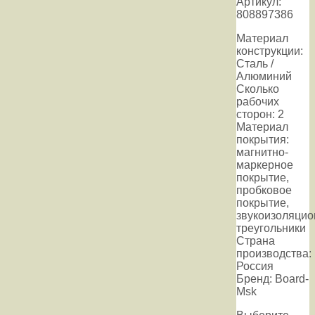
Артикул:
808897386
Материал
конструкции:
Сталь /
Алюминий
Сколько
рабочих
сторон: 2
Материал
покрытия:
магнитно-
маркерное
покрытие,
пробковое
покрытие,
звукоизоляци
треугольники
Страна
производства:
Россия
Бренд: Board-
Msk