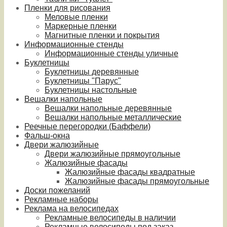
Пленки для рисования
Меловые пленки
Маркерные пленки
Магнитные пленки и покрытия
Информационные стенды
Информационные стенды уличные
Буклетницы
Буклетницы деревянные
Буклетницы "Парус"
Буклетницы настольные
Вешалки напольные
Вешалки напольные деревянные
Вешалки напольные металлические
Реечные перегородки (Баффели)
Фальш-окна
Двери жалюзийные
Двери жалюзийные прямоугольные
Жалюзийные фасады
Жалюзийные фасады квадратные
Жалюзийные фасады прямоугольные
Доски пожеланий
Рекламные наборы
Реклама на велосипедах
Рекламные велосипеды в наличии
Рекламные велосипеды под заказ