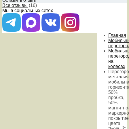
Оставить отзыв
Все отзывы
(16)
Мы в социальных сетях
Главная
Мобильн
перегоро
Мобильн
перегоро
на
колесах
Перегоро
металлич
мобильн
горизонт
50%
пробка,
50%
магнитно
маркерно
покрытие
цвета
"Белый"