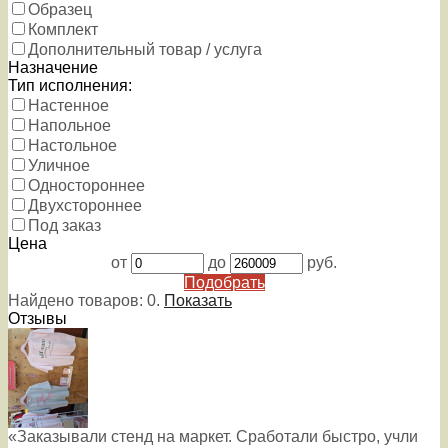
Образец
Комплект
Дополнительный товар / услуга
Назначение
Тип исполнения:
Настенное
Напольное
Настольное
Уличное
Одностороннее
Двухстороннее
Под заказ
Цена
от
до
руб.
Подобрать
Найдено товаров:
0
.
Показать
Отзывы
«Заказывали стенд на маркет. Сработали быстро, учли