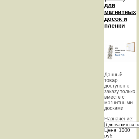
для
магнитных
досок и
пленки
Данный
товар
доступен к
заказу только
вместе с
магнитными
досками
Назначение:
Цена:
1000
руб.