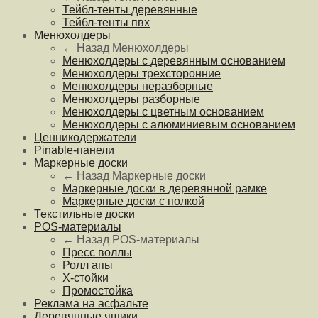
Тейбл-тенты деревянные
Тейбл-тенты пвх
Менюхолдеры
← Назад
Менюхолдеры
Менюхолдеры с деревянным основанием
Менюхолдеры трехсторонние
Менюхолдеры неразборные
Менюхолдеры разборные
Менюхолдеры с цветным основанием
Менюхолдеры с алюминиевым основанием
Ценникодержатели
Pinable-панели
Маркерные доски
← Назад
Маркерные доски
Маркерные доски в деревянной рамке
Маркерные доски с полкой
Текстильные доски
POS-материалы
← Назад
POS-материалы
Пресс воллы
Ролл апы
Х-стойки
Промостойка
Реклама на асфальте
Деревянные ящики