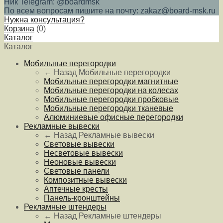
Ник Telegram: @boardmsk
По всем вопросам пишите на почту: zakaz@board-msk.ru
Нужна консультация?
Корзина
(
0
)
Каталог
Каталог
Мобильные перегородки
← Назад
Мобильные перегородки
Мобильные перегородки магнитные
Мобильные перегородки на колесах
Мобильные перегородки пробковые
Мобильные перегородки тканевые
Алюминиевые офисные перегородки
Рекламные вывески
← Назад
Рекламные вывески
Световые вывески
Несветовые вывески
Неоновые вывески
Световые панели
Композитные вывески
Аптечные кресты
Панель-кронштейны
Рекламные штендеры
← Назад
Рекламные штендеры