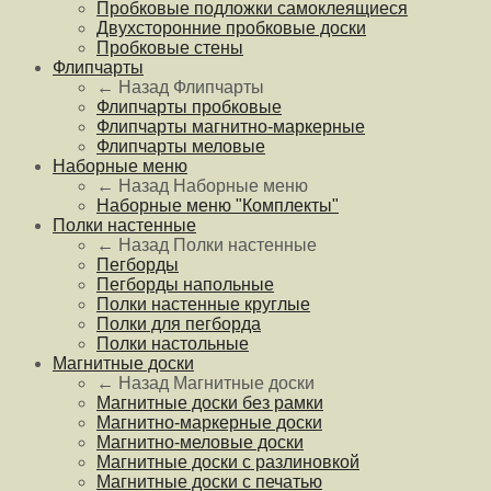
Пробковые подложки самоклеящиеся
Двухсторонние пробковые доски
Пробковые стены
Флипчарты
← Назад
Флипчарты
Флипчарты пробковые
Флипчарты магнитно-маркерные
Флипчарты меловые
Наборные меню
← Назад
Наборные меню
Наборные меню "Комплекты"
Полки настенные
← Назад
Полки настенные
Пегборды
Пегборды напольные
Полки настенные круглые
Полки для пегборда
Полки настольные
Магнитные доски
← Назад
Магнитные доски
Магнитные доски без рамки
Магнитно-маркерные доски
Магнитно-меловые доски
Магнитные доски с разлиновкой
Магнитные доски с печатью