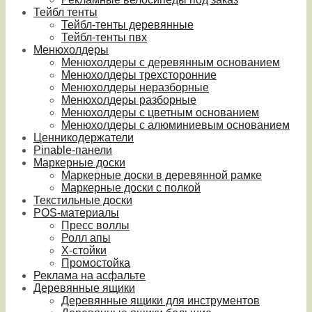
Тейбл тенты
Тейбл-тенты деревянные
Тейбл-тенты пвх
Менюхолдеры
Менюхолдеры с деревянным основанием
Менюхолдеры трехсторонние
Менюхолдеры неразборные
Менюхолдеры разборные
Менюхолдеры с цветным основанием
Менюхолдеры с алюминиевым основанием
Ценникодержатели
Pinable-панели
Маркерные доски
Маркерные доски в деревянной рамке
Маркерные доски с полкой
Текстильные доски
POS-материалы
Пресс воллы
Ролл апы
Х-стойки
Промостойка
Реклама на асфальте
Деревянные ящики
Деревянные ящики для инструментов