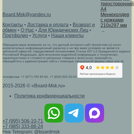
трехсторонний
А4
Board.Msk@yandex.ru
Менюхолдер
с ножками
Контакты
•
Доставка и оплата
•
Возврат и
210x297 мм
обмен
•
О Нас
•
Для Юридических Лиц
•
→
Портфолио
•
Услуги
•
Наши клиенты
Обращаем ваше внимание на то, что данный интернет-сайт (board-msk.ru) носит
исключительно информационный характер и ни при каких условиях не является
публичной офертой, определяемой положениями Статьи 437 п.2 Гражданского кодекса
Российской Федерации. Для получения подробной информации о технических
характеристиках и стоимости указанных товаров и (или) услуг, пожалуйста,
обращайтесь к администрации сайта с помощью специальной формы связи или по
телефонам: +7 (977) 790 85-84, +7 (926) 920 02-03
2015-2026 © «Board-Msk.ru»
Политика конфиденциальности
+7 (995) 506-10-71
+7 (985) 333-88-24
Ник Telegram: @boardmsk