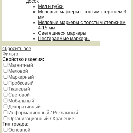
досок
Мел и губки
Меловые маркеры с тонким стержнем 3
мм
Меловые маркеры с толстым стержнем
4-15 мм
Светящиеся маркеры
Нестираемые маркеры
сбросить все
Фильтр
Свойство изделия:
Магнитный
Меловой
Маркерный
Пробковый
Тканевый
Световой
Мобильный
Декоративный
Информационный / Рекламный
Организационный / Хранение
Тип товара:
Основной