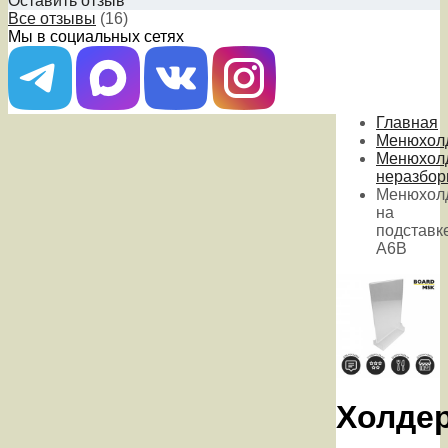
Оставить отзыв
Все отзывы
(16)
Мы в социальных сетях
Главная
Менюхол
Менюхол
неразбо
Менюхол
на
подставке
А6В
Холде