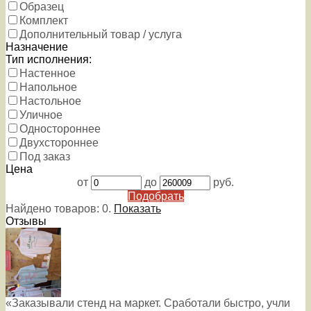
Образец
Комплект
Дополнительный товар / услуга
Назначение
Тип исполнения:
Настенное
Напольное
Настольное
Уличное
Одностороннее
Двухстороннее
Под заказ
Цена
от
до
руб.
Подобрать
Найдено товаров:
0
.
Показать
Отзывы
«Заказывали стенд на маркет. Сработали быстро, учли