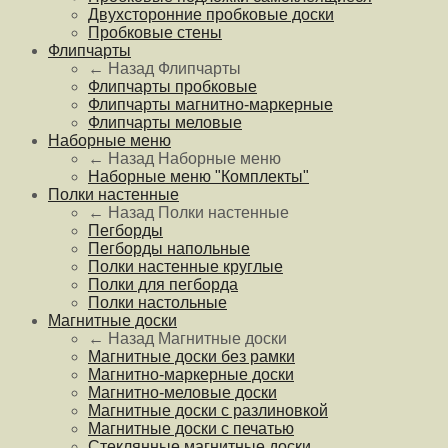
Двухсторонние пробковые доски
Пробковые стены
Флипчарты
← Назад
Флипчарты
Флипчарты пробковые
Флипчарты магнитно-маркерные
Флипчарты меловые
Наборные меню
← Назад
Наборные меню
Наборные меню "Комплекты"
Полки настенные
← Назад
Полки настенные
Пегборды
Пегборды напольные
Полки настенные круглые
Полки для пегборда
Полки настольные
Магнитные доски
← Назад
Магнитные доски
Магнитные доски без рамки
Магнитно-маркерные доски
Магнитно-меловые доски
Магнитные доски с разлиновкой
Магнитные доски с печатью
Стеклянные магнитные доски