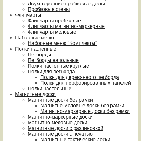
Двухсторонние пробковые доски
Пробковые стены
Флипчарты
Флипчарты пробковые
Флипчарты магнитно-маркерные
Флипчарты меловые
Наборные меню
Наборные меню "Комплекты"
Полки настенные
Пегборды
Пегборды напольные
Полки настенные круглые
Полки для пегборда
Полки для деревянного пегборда
Полки для перфорированных панелей
Полки настольные
Магнитные доски
Магнитные доски без рамки
Магнитно-меловые доски без рамки
Магнитно-маркерные доски без рамки
Магнитно-маркерные доски
Магнитно-меловые доски
Магнитные доски с разлиновкой
Магнитные доски с печатью
Магнитные тактические доски