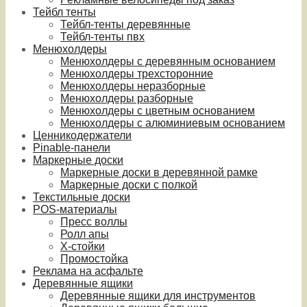
Тейбл тенты
Тейбл-тенты деревянные
Тейбл-тенты пвх
Менюхолдеры
Менюхолдеры с деревянным основанием
Менюхолдеры трехсторонние
Менюхолдеры неразборные
Менюхолдеры разборные
Менюхолдеры с цветным основанием
Менюхолдеры с алюминиевым основанием
Ценникодержатели
Pinable-панели
Маркерные доски
Маркерные доски в деревянной рамке
Маркерные доски с полкой
Текстильные доски
POS-материалы
Пресс воллы
Ролл апы
Х-стойки
Промостойка
Реклама на асфальте
Деревянные ящики
Деревянные ящики для инструментов