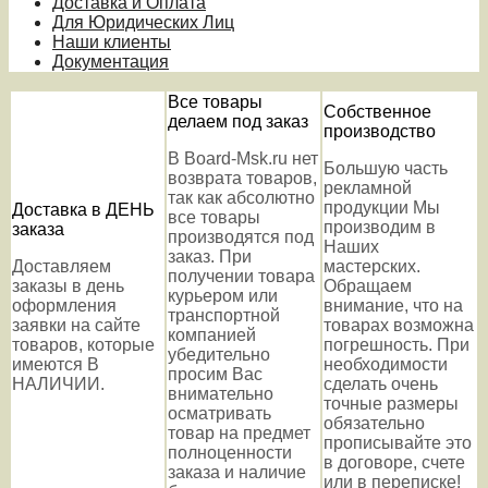
Доставка и Оплата
Для Юридических Лиц
Наши клиенты
Документация
Все товары
Собственное
делаем под заказ
производство
В Board-Msk.ru нет
Большую часть
возврата товаров,
рекламной
так как абсолютно
продукции Мы
Доставка в ДЕНЬ
все товары
производим в
заказа
производятся под
Наших
заказ. При
Доставляем
мастерских.
получении товара
заказы в день
Обращаем
курьером или
оформления
внимание, что на
транспортной
заявки на сайте
товарах возможна
компанией
товаров, которые
погрешность. При
убедительно
имеются В
необходимости
просим Вас
НАЛИЧИИ.
сделать очень
внимательно
точные размеры
осматривать
обязательно
товар на предмет
прописывайте это
полноценности
в договоре, счете
заказа и наличие
или в переписке!