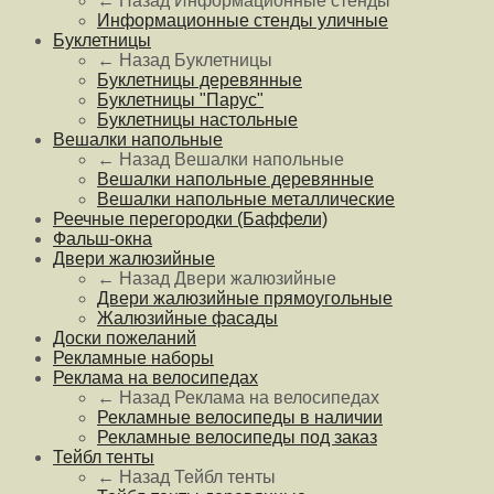
← Назад
Информационные стенды
Информационные стенды уличные
Буклетницы
← Назад
Буклетницы
Буклетницы деревянные
Буклетницы "Парус"
Буклетницы настольные
Вешалки напольные
← Назад
Вешалки напольные
Вешалки напольные деревянные
Вешалки напольные металлические
Реечные перегородки (Баффели)
Фальш-окна
Двери жалюзийные
← Назад
Двери жалюзийные
Двери жалюзийные прямоугольные
Жалюзийные фасады
Доски пожеланий
Рекламные наборы
Реклама на велосипедах
← Назад
Реклама на велосипедах
Рекламные велосипеды в наличии
Рекламные велосипеды под заказ
Тейбл тенты
← Назад
Тейбл тенты