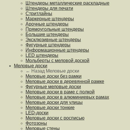
Штендеры металлические раскладные
Штендеры для печати
Стритлайны
Маркерные штендеры
Арочные штендеры
Прямоугольные штендеры
Большие штендеры
Эксклюзивные штендеры
Фигурные штендеры
Информационные штендеры
LED штендеры
Мольберты с меловой доской
Меловые доски
← Назад
Меловые доски
Меловые доски без рамки
Меловые доски в деревянной рамке
Фигурные меловые доски
Меловые доски в раме с полкой
Меловые доски в алюминиевых рамах
Меловые доски для улицы
Меловые доски тонкие
LED-доски
Меловые доски с росписью
Фотозоны
Меловые стены