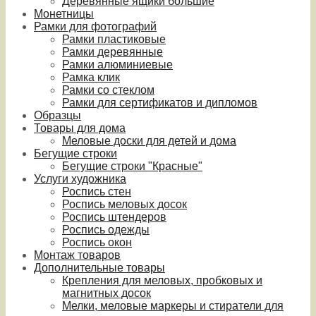
Деревянные ящики большие
Монетницы
Рамки для фотографий
Рамки пластиковые
Рамки деревянные
Рамки алюминиевые
Рамка клик
Рамки со стеклом
Рамки для сертификатов и дипломов
Образцы
Товары для дома
Меловые доски для детей и дома
Бегущие строки
Бегущие строки "Красные"
Услуги художника
Роспись стен
Роспись меловых досок
Роспись штендеров
Роспись одежды
Роспись окон
Монтаж товаров
Дополнительные товары
Крепления для меловых, пробковых и
магнитных досок
Мелки, меловые маркеры и стиратели для