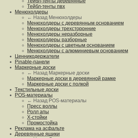
Тейбл-тенты деревянные
Тейбл-тенты пвх
Менюхолдеры
← Назад
Менюхолдеры
Менюхолдеры с деревянным основанием
Менюхолдеры трехсторонние
Менюхолдеры неразборные
Менюхолдеры разборные
Менюхолдеры с цветным основанием
Менюхолдеры с алюминиевым основанием
Ценникодержатели
Pinable-панели
Маркерные доски
← Назад
Маркерные доски
Маркерные доски в деревянной рамке
Маркерные доски с полкой
Текстильные доски
POS-материалы
← Назад
POS-материалы
Пресс воллы
Ролл апы
Х-стойки
Промостойка
Реклама на асфальте
Деревянные ящики