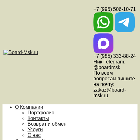
+7 (995) 506-10-71
+7 (985) 333-88-24
Ник Telegram:
@boardmsk
По всем
вопросам пишите
на почту:
zakaz@board-
msk.ru
О Компании
Портфолио
Контакты
Возврат и обмен
Услуги
О нас