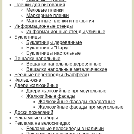
Пленки для рисования
Меловые пленки
Маркерные пленки
Магнитные пленки и покрытия
Информационные стенды
Информационные стенды уличные
Буклетницы
Буклетницы деревянные
Буклетницы "Парус"
Буклетницы настольные
Вешалки напольные
Вешалки напольные деревянные
Вешалки напольные металлические
Реечные перегородки (Баффели)
Фальш-окна
Двери жалюзийные
Двери жалюзийные прямоугольные
Жалюзийные фасады
Жалюзийные фасады квадратные
Жалюзийные фасады прямоугольные
Доски пожеланий
Рекламные наборы
Реклама на велосипедах
Рекламные велосипеды в наличии
Рекламные велосипеды под заказ