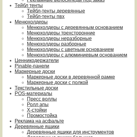
Тейбл тенты
Тейбл-тенты деревянные
Тейбл-тенты пвх
Менюхолдеры
Менюхолдеры с деревянным основанием
Менюхолдеры трехсторонние
Менюхолдеры неразборные
Менюхолдеры разборные
Менюхолдеры с цветным основанием
Менюхолдеры с алюминиевым основанием
Ценникодержатели
Pinable-панели
Маркерные доски
Маркерные доски в деревянной рамке
Маркерные доски с полкой
Текстильные доски
POS-материалы
Пресс воллы
Ролл апы
Х-стойки
Промостойка
Реклама на асфальте
Деревянные ящики
Деревянные ящики для инструментов