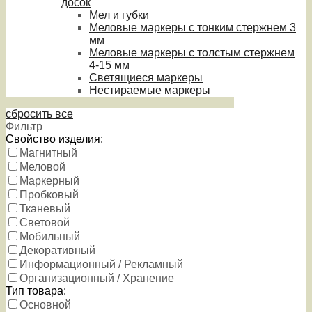
досок
Мел и губки
Меловые маркеры с тонким стержнем 3
мм
Меловые маркеры с толстым стержнем
4-15 мм
Светящиеся маркеры
Нестираемые маркеры
сбросить все
Фильтр
Свойство изделия:
Магнитный
Меловой
Маркерный
Пробковый
Тканевый
Световой
Мобильный
Декоративный
Информационный / Рекламный
Организационный / Хранение
Тип товара:
Основной