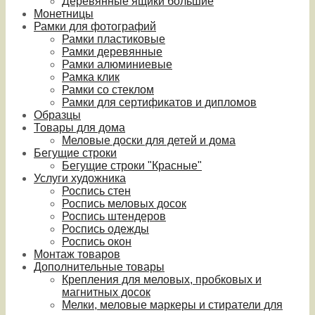
Деревянные ящики большие
Монетницы
Рамки для фотографий
Рамки пластиковые
Рамки деревянные
Рамки алюминиевые
Рамка клик
Рамки со стеклом
Рамки для сертификатов и дипломов
Образцы
Товары для дома
Меловые доски для детей и дома
Бегущие строки
Бегущие строки "Красные"
Услуги художника
Роспись стен
Роспись меловых досок
Роспись штендеров
Роспись одежды
Роспись окон
Монтаж товаров
Дополнительные товары
Крепления для меловых, пробковых и
магнитных досок
Мелки, меловые маркеры и стиратели для