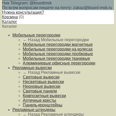
Ник Telegram: @boardmsk
По всем вопросам пишите на почту: zakaz@board-msk.ru
Нужна консультация?
Корзина
(
0
)
Каталог
Каталог
Мобильные перегородки
← Назад
Мобильные перегородки
Мобильные перегородки магнитные
Мобильные перегородки на колесах
Мобильные перегородки пробковые
Мобильные перегородки тканевые
Алюминиевые офисные перегородки
Рекламные вывески
← Назад
Рекламные вывески
Световые вывески
Несветовые вывески
Неоновые вывески
Световые панели
Композитные вывески
Аптечные кресты
Панель-кронштейны
Рекламные штендеры
← Назад
Рекламные штендеры