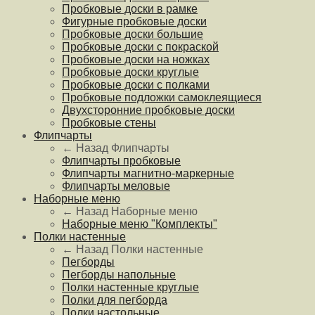
Пробковые доски в рамке
Фигурные пробковые доски
Пробковые доски большие
Пробковые доски с покраской
Пробковые доски на ножках
Пробковые доски круглые
Пробковые доски с полками
Пробковые подложки самоклеящиеся
Двухсторонние пробковые доски
Пробковые стены
Флипчарты
← Назад
Флипчарты
Флипчарты пробковые
Флипчарты магнитно-маркерные
Флипчарты меловые
Наборные меню
← Назад
Наборные меню
Наборные меню "Комплекты"
Полки настенные
← Назад
Полки настенные
Пегборды
Пегборды напольные
Полки настенные круглые
Полки для пегборда
Полки настольные