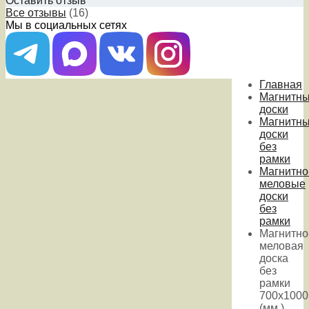
Оставить отзыв
Все отзывы
(16)
Мы в социальных сетях
Главная
Магнитн
доски
Магнитн
доски
без
рамки
Магнитно
меловые
доски
без
рамки
Магнитно
меловая
доска
без
рамки
700х1000
(мм.)