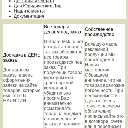
Доставка и Оплата
Для Юридических Лиц
Наши клиенты
Документация
Все товары
Собственное
делаем под заказ
производство
В Board-Msk.ru нет
Большую часть
возврата товаров,
рекламной
так как абсолютно
продукции Мы
Доставка в ДЕНЬ
все товары
производим в
заказа
производятся под
Наших
заказ. При
Доставляем
мастерских.
получении товара
заказы в день
Обращаем
курьером или
оформления
внимание, что на
транспортной
заявки на сайте
товарах возможна
компанией
товаров, которые
погрешность. При
убедительно
имеются В
необходимости
просим Вас
НАЛИЧИИ.
сделать очень
внимательно
точные размеры
осматривать
обязательно
товар на предмет
прописывайте это
полноценности
в договоре, счете
заказа и наличие
или в переписке!