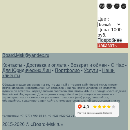
Цвет:
Цена:
1000
руб.
Подробнее
Заказать
Board.Msk@yandex.ru
Контакты
•
Доставка и оплата
•
Возврат и обмен
•
О Нас
•
Для Юридических Лиц
•
Портфолио
•
Услуги
•
Наши
клиенты
Обращаем ваше внимание на то, что данный интернет-сайт (board-msk.ru) носит
исключительно информационный характер и ни при каких условиях не является
публичной офертой, определяемой положениями Статьи 437 п.2 Гражданского кодекса
Российской Федерации. Для получения подробной информации о технических
характеристиках и стоимости указанных товаров и (или) услуг, пожалуйста,
обращайтесь к администрации сайта с помощью специальной формы связи или по
телефонам: +7 (977) 790 85-84, +7 (926) 920 02-03
2015-2026 © «Board-Msk.ru»