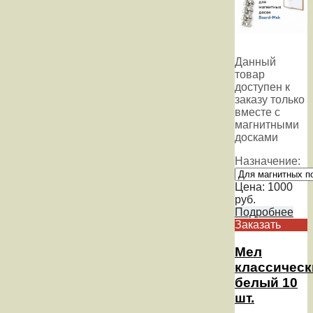
Данный
товар
доступен к
заказу только
вместе с
магнитными
досками
Назначение:
Цена:
1000
руб.
Подробнее
Заказать
Мел
классическ
белый 10
шт.