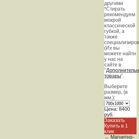
другими
*Стирать
рекомендуем
мокрой
классической
губкой, а
также
специализиров
(Их вы
можете найти
у нас на
сайте в
"
Дополнитель
товары
".
Выберите
размер, (в
мм.):
Цена:
8400
руб.
Заказать
Купить в 1
клик
←
Магнитно-