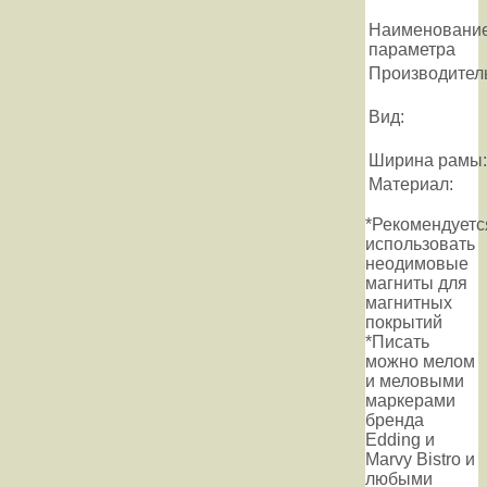
Наименовани
параметра
Производител
Вид:
Ширина рамы:
Материал:
*Рекомендуетс
использовать
неодимовые
магниты для
магнитных
покрытий
*Писать
можно мелом
и меловыми
маркерами
бренда
Edding и
Marvy Bistro и
любыми