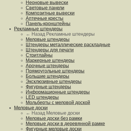
Неоновые вывески
Световые панели
Композитные вывески
Аптечные кресты
Панель-кронштейны
Рекламные штендеры
← Назад
Рекламные штендеры
Меловые штендеры
Штендеры металлические раскладные
Штендеры для печати
Стритлайны
Маркерные штендеры
Арочные штендеры
Прямоугольные штендеры
Большие штендеры
Эксклюзивные штендеры
Фигурные штендеры
Информационные штендеры
LED штендеры
Мольберты с меловой доской
Меловые доски
← Назад
Меловые доски
Меловые доски без рамки
Меловые доски в деревянной рамке
Фигурные меловые доски