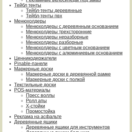
Тейбл тенты
Тейбл-тенты деревянные
Тейбл-тенты пвх
Менюхолдеры
Менюхолдеры с деревянным основанием
Менюхолдеры трехсторонние
Менюхолдеры неразборные
Менюхолдеры разборные
Менюхолдеры с цветным основанием
Менюхолдеры с алюминиевым основанием
Ценникодержатели
Pinable-панели
Маркерные доски
Маркерные доски в деревянной рамке
Маркерные доски с полкой
Текстильные доски
POS-материалы
Пресс воллы
Ролл апы
Х-стойки
Промостойка
Реклама на асфальте
Деревянные ящики
Деревянные ящики для инструментов