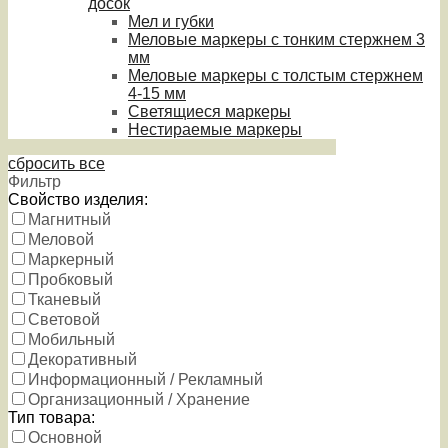
досок
Мел и губки
Меловые маркеры с тонким стержнем 3
мм
Меловые маркеры с толстым стержнем
4-15 мм
Светящиеся маркеры
Нестираемые маркеры
сбросить все
Фильтр
Свойство изделия:
Магнитный
Меловой
Маркерный
Пробковый
Тканевый
Световой
Мобильный
Декоративный
Информационный / Рекламный
Организационный / Хранение
Тип товара:
Основной