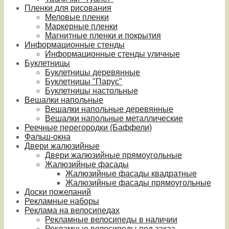
Пленки для рисования
Меловые пленки
Маркерные пленки
Магнитные пленки и покрытия
Информационные стенды
Информационные стенды уличные
Буклетницы
Буклетницы деревянные
Буклетницы "Парус"
Буклетницы настольные
Вешалки напольные
Вешалки напольные деревянные
Вешалки напольные металлические
Реечные перегородки (Баффели)
Фальш-окна
Двери жалюзийные
Двери жалюзийные прямоугольные
Жалюзийные фасады
Жалюзийные фасады квадратные
Жалюзийные фасады прямоугольные
Доски пожеланий
Рекламные наборы
Реклама на велосипедах
Рекламные велосипеды в наличии
Рекламные велосипеды под заказ