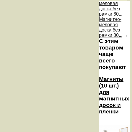
меловая
доска без
рамки 60...
Магнитно-
меловая
доска без
рамки 80...
→
С этим
товаром
чаще
всего
покупают
Магниты
(10 шт.)
для
магнитных
досок и
пленки