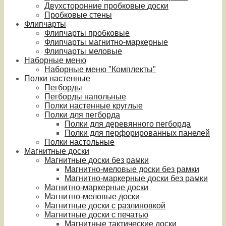
Двухсторонние пробковые доски
Пробковые стены
Флипчарты
Флипчарты пробковые
Флипчарты магнитно-маркерные
Флипчарты меловые
Наборные меню
Наборные меню "Комплекты"
Полки настенные
Пегборды
Пегборды напольные
Полки настенные круглые
Полки для пегборда
Полки для деревянного пегборда
Полки для перфорированных панелей
Полки настольные
Магнитные доски
Магнитные доски без рамки
Магнитно-меловые доски без рамки
Магнитно-маркерные доски без рамки
Магнитно-маркерные доски
Магнитно-меловые доски
Магнитные доски с разлиновкой
Магнитные доски с печатью
Магнитные тактические доски