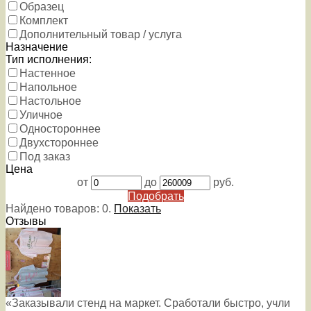
Образец
Комплект
Дополнительный товар / услуга
Назначение
Тип исполнения:
Настенное
Напольное
Настольное
Уличное
Одностороннее
Двухстороннее
Под заказ
Цена
от
до
руб.
Подобрать
Найдено товаров:
0
.
Показать
Отзывы
«Заказывали стенд на маркет. Сработали быстро, учли