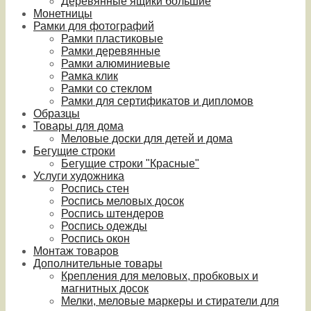
Деревянные ящики большие
Монетницы
Рамки для фотографий
Рамки пластиковые
Рамки деревянные
Рамки алюминиевые
Рамка клик
Рамки со стеклом
Рамки для сертификатов и дипломов
Образцы
Товары для дома
Меловые доски для детей и дома
Бегущие строки
Бегущие строки "Красные"
Услуги художника
Роспись стен
Роспись меловых досок
Роспись штендеров
Роспись одежды
Роспись окон
Монтаж товаров
Дополнительные товары
Крепления для меловых, пробковых и
магнитных досок
Мелки, меловые маркеры и стиратели для