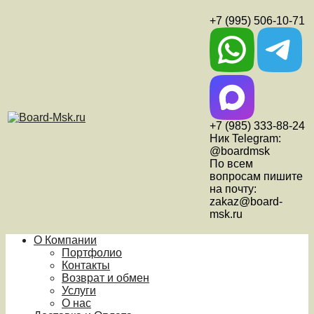
+7 (995) 506-10-71
+7 (985) 333-88-24
Ник Telegram:
@boardmsk
По всем
вопросам пишите
на почту:
zakaz@board-
msk.ru
О Компании
Портфолио
Контакты
Возврат и обмен
Услуги
О нас