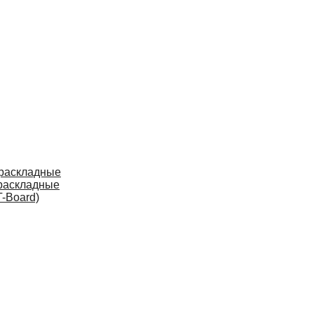
 раскладные
раскладные
-Board)