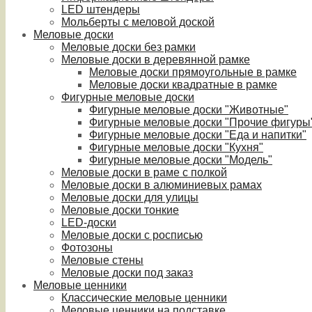
LED штендеры
Мольберты с меловой доской
Меловые доски
Меловые доски без рамки
Меловые доски в деревянной рамке
Меловые доски прямоугольные в рамке
Меловые доски квадратные в рамке
Фигурные меловые доски
Фигурные меловые доски "Животные"
Фигурные меловые доски "Прочие фигуры
Фигурные меловые доски "Еда и напитки"
Фигурные меловые доски "Кухня"
Фигурные меловые доски "Модель"
Меловые доски в раме с полкой
Меловые доски в алюминиевых рамах
Меловые доски для улицы
Меловые доски тонкие
LED-доски
Меловые доски с росписью
Фотозоны
Меловые стены
Меловые доски под заказ
Меловые ценники
Классические меловые ценники
Меловые ценники на подставке