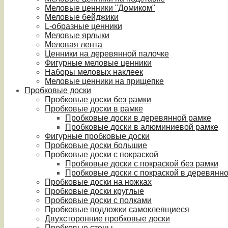
Меловые ценники "Домиком"
Меловые бейджики
L-образные ценники
Меловые ярлыки
Меловая лента
Ценники на деревянной палочке
Фигурные меловые ценники
Наборы меловых наклеек
Меловые ценники на прищепке
Пробковые доски
Пробковые доски без рамки
Пробковые доски в рамке
Пробковые доски в деревянной рамке
Пробковые доски в алюминиевой рамке
Фигурные пробковые доски
Пробковые доски большие
Пробковые доски с покраской
Пробковые доски с покраской без рамки
Пробковые доски с покраской в деревянн
Пробковые доски на ножках
Пробковые доски круглые
Пробковые доски с полками
Пробковые подложки самоклеящиеся
Двухсторонние пробковые доски
Пробковые стены