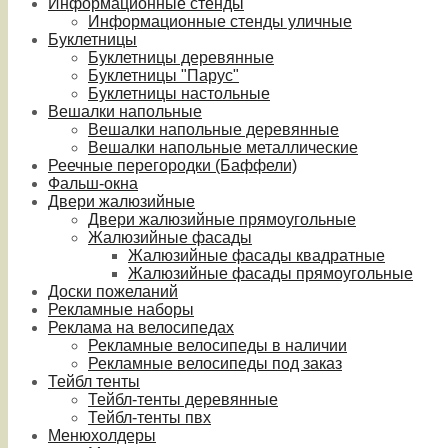
Информационные стенды
Информационные стенды уличные
Буклетницы
Буклетницы деревянные
Буклетницы "Парус"
Буклетницы настольные
Вешалки напольные
Вешалки напольные деревянные
Вешалки напольные металлические
Реечные перегородки (Баффели)
Фальш-окна
Двери жалюзийные
Двери жалюзийные прямоугольные
Жалюзийные фасады
Жалюзийные фасады квадратные
Жалюзийные фасады прямоугольные
Доски пожеланий
Рекламные наборы
Реклама на велосипедах
Рекламные велосипеды в наличии
Рекламные велосипеды под заказ
Тейбл тенты
Тейбл-тенты деревянные
Тейбл-тенты пвх
Менюхолдеры