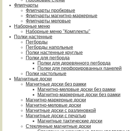
Флипчарты
Флипчарты пробковые
Флипчарты магнитно-маркерные
Флипчарты меловые
Наборные меню
Наборные меню "Комплекты"
Полки настенные
Пегборды
Пегборды напольные
Полки настенные круглые
Полки для пегборда
Полки для деревянного пегборда
Полки для перфорированных панелей
Полки настольные
Магнитные доски
Магнитные доски без рамки
Магнитно-меловые доски без рамки
Магнитно-маркерные доски без рамки
Магнитно-маркерные доски
Магнитно-меловые доски
Магнитные доски с разлиновкой
Магнитные доски с печатью
Магнитные тактические доски
Стеклянные магнитные доски