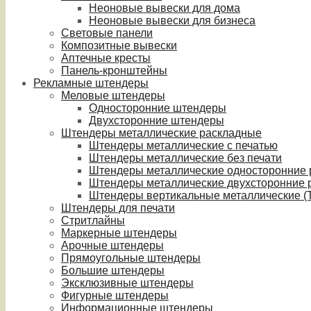
Неоновые вывески для дома
Неоновые вывески для бизнеса
Световые панели
Композитные вывески
Аптечные кресты
Панель-кронштейны
Рекламные штендеры
Меловые штендеры
Односторонние штендеры
Двухсторонние штендеры
Штендеры металлические раскладные
Штендеры металлические с печатью
Штендеры металлические без печати
Штендеры металлические односторонние
Штендеры металлические двухсторонние 
Штендеры вертикальные металлические (T
Штендеры для печати
Стритлайны
Маркерные штендеры
Арочные штендеры
Прямоугольные штендеры
Большие штендеры
Эксклюзивные штендеры
Фигурные штендеры
Информационные штендеры