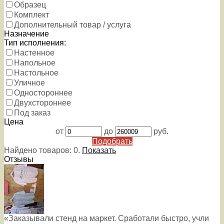
Образец
Комплект
Дополнительный товар / услуга
Назначение
Тип исполнения:
Настенное
Напольное
Настольное
Уличное
Одностороннее
Двухстороннее
Под заказ
Цена
от
до
руб.
Подобрать
Найдено товаров:
0
.
Показать
Отзывы
«Заказывали стенд на маркет. Сработали быстро, учли