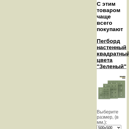
С этим
товаром
чаще
всего
покупают
Пегборд
настенный
квадратный
цвета
"Зеленый"
Выберите
размер, (в
мм.):