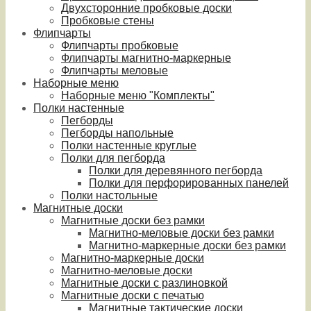
Двухсторонние пробковые доски
Пробковые стены
Флипчарты
Флипчарты пробковые
Флипчарты магнитно-маркерные
Флипчарты меловые
Наборные меню
Наборные меню "Комплекты"
Полки настенные
Пегборды
Пегборды напольные
Полки настенные круглые
Полки для пегборда
Полки для деревянного пегборда
Полки для перфорированных панелей
Полки настольные
Магнитные доски
Магнитные доски без рамки
Магнитно-меловые доски без рамки
Магнитно-маркерные доски без рамки
Магнитно-маркерные доски
Магнитно-меловые доски
Магнитные доски с разлиновкой
Магнитные доски с печатью
Магнитные тактические доски