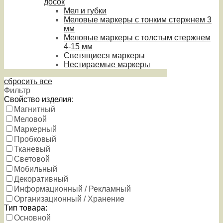
досок
Мел и губки
Меловые маркеры с тонким стержнем 3
мм
Меловые маркеры с толстым стержнем
4-15 мм
Светящиеся маркеры
Нестираемые маркеры
сбросить все
Фильтр
Свойство изделия:
Магнитный
Меловой
Маркерный
Пробковый
Тканевый
Световой
Мобильный
Декоративный
Информационный / Рекламный
Организационный / Хранение
Тип товара:
Основной