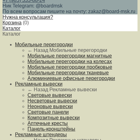
+7 (985) 333-88-24
Ник Telegram: @boardmsk
По всем вопросам пишите на почту: zakaz@board-msk.ru
Нужна консультация?
Корзина
(
0
)
Каталог
Каталог
Мобильные перегородки
← Назад
Мобильные перегородки
Мобильные перегородки магнитные
Мобильные перегородки на колесах
Мобильные перегородки пробковые
Мобильные перегородки тканевые
Алюминиевые офисные перегородки
Рекламные вывески
← Назад
Рекламные вывески
Световые вывески
Несветовые вывески
Неоновые вывески
Световые панели
Композитные вывески
Аптечные кресты
Панель-кронштейны
Рекламные штендеры