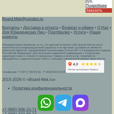
руб.
Подробнее
Заказать
Board.Msk@yandex.ru
Контакты
•
Доставка и оплата
•
Возврат и обмен
•
О Нас
•
Для Юридических Лиц
•
Портфолио
•
Услуги
•
Наши
клиенты
Обращаем ваше внимание на то, что данный интернет-сайт (board-msk.ru) носит
исключительно информационный характер и ни при каких условиях не является
публичной офертой, определяемой положениями Статьи 437 п.2 Гражданского кодекса
Российской Федерации. Для получения подробной информации о технических
характеристиках и стоимости указанных товаров и (или) услуг, пожалуйста,
обращайтесь к администрации сайта с помощью специальной формы связи или по
телефонам: +7 (977) 790 85-84, +7 (926) 920 02-03
2015-2026 © «Board-Msk.ru»
Политика конфиденциальности
+7 (995) 506-10-71