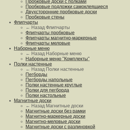
Пробковые доски с полками
Пробковые подложки самоклеящиеся
Двухсторонние пробковые доски
Пробковые стены
Флипчарты
← Назад
Флипчарты
Флипчарты пробковые
Флипчарты магнитно-маркерные
Флипчарты меловые
Наборные меню
← Назад
Наборные меню
Наборные меню "Комплекты"
Полки настенные
← Назад
Полки настенные
Пегборды
Пегборды напольные
Полки настенные круглые
Полки для пегборда
Полки настольные
Магнитные доски
← Назад
Магнитные доски
Магнитные доски без рамки
Магнитно-маркерные доски
Магнитно-меловые доски
Магнитные доски с разлиновкой