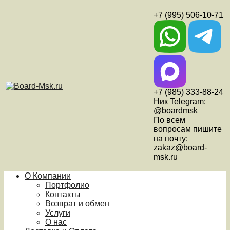
+7 (995) 506-10-71
+7 (985) 333-88-24
Ник Telegram:
@boardmsk
По всем
вопросам пишите
на почту:
zakaz@board-
msk.ru
О Компании
Портфолио
Контакты
Возврат и обмен
Услуги
О нас