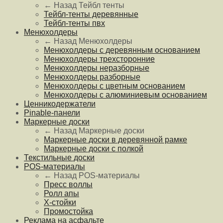
← Назад
Тейбл тенты
Тейбл-тенты деревянные
Тейбл-тенты пвх
Менюхолдеры
← Назад
Менюхолдеры
Менюхолдеры с деревянным основанием
Менюхолдеры трехсторонние
Менюхолдеры неразборные
Менюхолдеры разборные
Менюхолдеры с цветным основанием
Менюхолдеры с алюминиевым основанием
Ценникодержатели
Pinable-панели
Маркерные доски
← Назад
Маркерные доски
Маркерные доски в деревянной рамке
Маркерные доски с полкой
Текстильные доски
POS-материалы
← Назад
POS-материалы
Пресс воллы
Ролл апы
Х-стойки
Промостойка
Реклама на асфальте