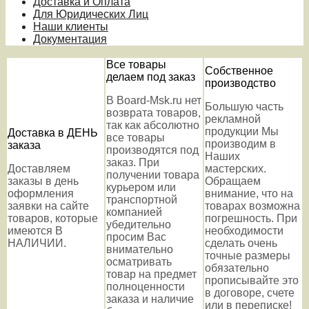
Доставка и Оплата
Для Юридических Лиц
Наши клиенты
Документация
Все товары
Собственное
делаем под заказ
производство
В Board-Msk.ru нет
Большую часть
возврата товаров,
рекламной
так как абсолютно
продукции Мы
Доставка в ДЕНЬ
все товары
производим в
заказа
производятся под
Наших
заказ. При
Доставляем
мастерских.
получении товара
заказы в день
Обращаем
курьером или
оформления
внимание, что на
транспортной
заявки на сайте
товарах возможна
компанией
товаров, которые
погрешность. При
убедительно
имеются В
необходимости
просим Вас
НАЛИЧИИ.
сделать очень
внимательно
точные размеры
осматривать
обязательно
товар на предмет
прописывайте это
полноценности
в договоре, счете
заказа и наличие
или в переписке!