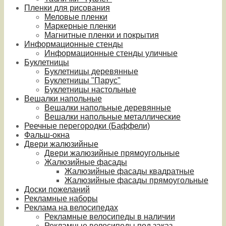
Пленки для рисования
Меловые пленки
Маркерные пленки
Магнитные пленки и покрытия
Информационные стенды
Информационные стенды уличные
Буклетницы
Буклетницы деревянные
Буклетницы "Парус"
Буклетницы настольные
Вешалки напольные
Вешалки напольные деревянные
Вешалки напольные металлические
Реечные перегородки (Баффели)
Фальш-окна
Двери жалюзийные
Двери жалюзийные прямоугольные
Жалюзийные фасады
Жалюзийные фасады квадратные
Жалюзийные фасады прямоугольные
Доски пожеланий
Рекламные наборы
Реклама на велосипедах
Рекламные велосипеды в наличии
Рекламные велосипеды под заказ