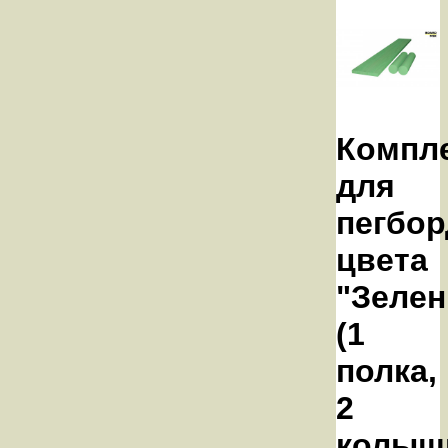
Компл
для
пегбор
цвета
"Зеле
(1
полка,
2
колыш