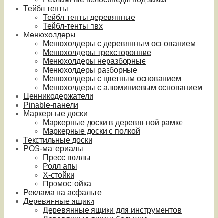
Тейбл тенты
Тейбл-тенты деревянные
Тейбл-тенты пвх
Менюхолдеры
Менюхолдеры с деревянным основанием
Менюхолдеры трехсторонние
Менюхолдеры неразборные
Менюхолдеры разборные
Менюхолдеры с цветным основанием
Менюхолдеры с алюминиевым основанием
Ценникодержатели
Pinable-панели
Маркерные доски
Маркерные доски в деревянной рамке
Маркерные доски с полкой
Текстильные доски
POS-материалы
Пресс воллы
Ролл апы
Х-стойки
Промостойка
Реклама на асфальте
Деревянные ящики
Деревянные ящики для инструментов