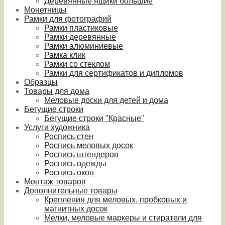
Деревянные ящики большие
Монетницы
Рамки для фотографий
Рамки пластиковые
Рамки деревянные
Рамки алюминиевые
Рамка клик
Рамки со стеклом
Рамки для сертификатов и дипломов
Образцы
Товары для дома
Меловые доски для детей и дома
Бегущие строки
Бегущие строки "Красные"
Услуги художника
Роспись стен
Роспись меловых досок
Роспись штендеров
Роспись одежды
Роспись окон
Монтаж товаров
Дополнительные товары
Крепления для меловых, пробковых и
магнитных досок
Мелки, меловые маркеры и стиратели для