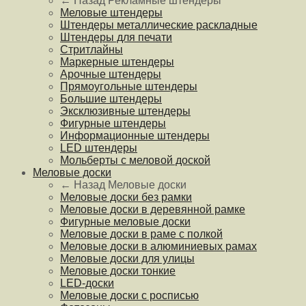
← Назад
Рекламные штендеры
Меловые штендеры
Штендеры металлические раскладные
Штендеры для печати
Стритлайны
Маркерные штендеры
Арочные штендеры
Прямоугольные штендеры
Большие штендеры
Эксклюзивные штендеры
Фигурные штендеры
Информационные штендеры
LED штендеры
Мольберты с меловой доской
Меловые доски
← Назад
Меловые доски
Меловые доски без рамки
Меловые доски в деревянной рамке
Фигурные меловые доски
Меловые доски в раме с полкой
Меловые доски в алюминиевых рамах
Меловые доски для улицы
Меловые доски тонкие
LED-доски
Меловые доски с росписью