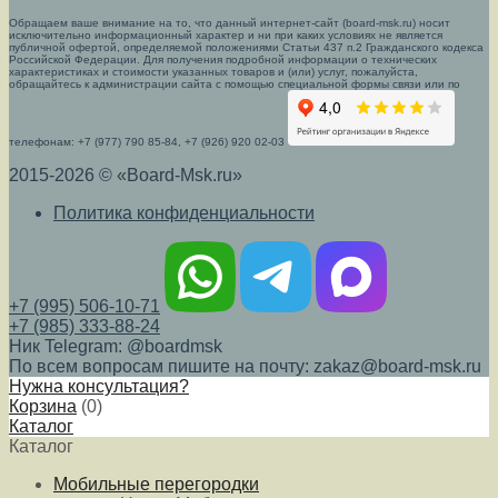
Обращаем ваше внимание на то, что данный интернет-сайт (board-msk.ru) носит
исключительно информационный характер и ни при каких условиях не является
публичной офертой, определяемой положениями Статьи 437 п.2 Гражданского кодекса
Российской Федерации. Для получения подробной информации о технических
характеристиках и стоимости указанных товаров и (или) услуг, пожалуйста,
обращайтесь к администрации сайта с помощью специальной формы связи или по
телефонам: +7 (977) 790 85-84, +7 (926) 920 02-03
2015-2026 © «Board-Msk.ru»
Политика конфиденциальности
+7 (995) 506-10-71
+7 (985) 333-88-24
Ник Telegram: @boardmsk
По всем вопросам пишите на почту: zakaz@board-msk.ru
Нужна консультация?
Корзина
(
0
)
Каталог
Каталог
Мобильные перегородки