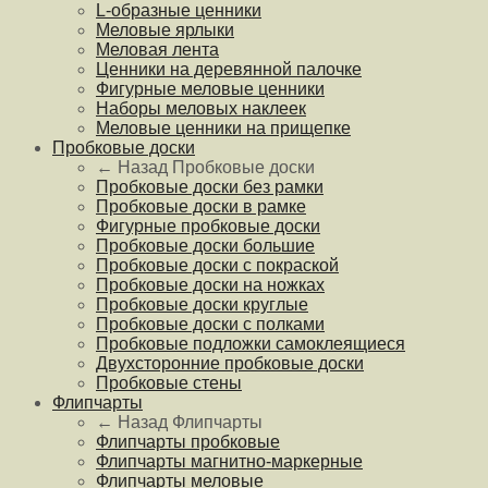
L-образные ценники
Меловые ярлыки
Меловая лента
Ценники на деревянной палочке
Фигурные меловые ценники
Наборы меловых наклеек
Меловые ценники на прищепке
Пробковые доски
← Назад
Пробковые доски
Пробковые доски без рамки
Пробковые доски в рамке
Фигурные пробковые доски
Пробковые доски большие
Пробковые доски с покраской
Пробковые доски на ножках
Пробковые доски круглые
Пробковые доски с полками
Пробковые подложки самоклеящиеся
Двухсторонние пробковые доски
Пробковые стены
Флипчарты
← Назад
Флипчарты
Флипчарты пробковые
Флипчарты магнитно-маркерные
Флипчарты меловые