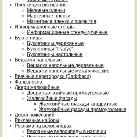
Пленки для рисования
Меловые пленки
Маркерные пленки
Магнитные пленки и покрытия
Информационные стенды
Информационные стенды уличные
Буклетницы
Буклетницы деревянные
Буклетницы "Парус"
Буклетницы настольные
Вешалки напольные
Вешалки напольные деревянные
Вешалки напольные металлические
Реечные перегородки (Баффели)
Фальш-окна
Двери жалюзийные
Двери жалюзийные прямоугольные
Жалюзийные фасады
Жалюзийные фасады квадратные
Жалюзийные фасады прямоугольные
Доски пожеланий
Рекламные наборы
Реклама на велосипедах
Рекламные велосипеды в наличии
Рекламные велосипеды под заказ