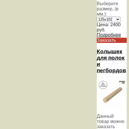
Выберите
размер, (в
мм.):
Цена:
2400
руб.
Подробнее
Заказать
Колышек
для полок
и
пегбордов
Данный
товар можно
заказать