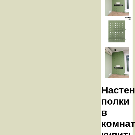
Насте
полки
в
комна
купить