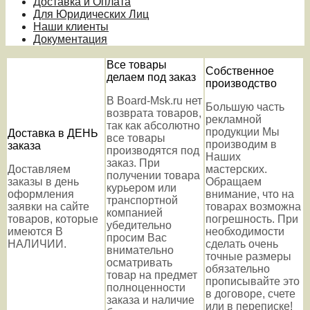
Доставка и Оплата
Для Юридических Лиц
Наши клиенты
Документация
Все товары
Собственное
делаем под заказ
производство
В Board-Msk.ru нет
Большую часть
возврата товаров,
рекламной
так как абсолютно
продукции Мы
Доставка в ДЕНЬ
все товары
производим в
заказа
производятся под
Наших
заказ. При
Доставляем
мастерских.
получении товара
заказы в день
Обращаем
курьером или
оформления
внимание, что на
транспортной
заявки на сайте
товарах возможна
компанией
товаров, которые
погрешность. При
убедительно
имеются В
необходимости
просим Вас
НАЛИЧИИ.
сделать очень
внимательно
точные размеры
осматривать
обязательно
товар на предмет
прописывайте это
полноценности
в договоре, счете
заказа и наличие
или в переписке!