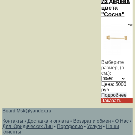
из дерева
цвета
"Сосна"
Выберите
размер, (в
см.):
Цена:
5000
руб.
Подробнее
Заказать
Board.Msk@yandex.ru
Контакты
•
Доставка и оплата
•
Возврат и обмен
•
О Нас
•
Для Юридических Лиц
•
Портфолио
•
Услуги
•
Наши
клиенты