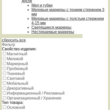
досок
Мел и губки
Меловые маркеры с тонким стержнем 3
мм
Меловые маркеры с толстым стержнем
4-15 мм
Светящиеся маркеры
Нестираемые маркеры
сбросить все
Фильтр
Свойство изделия:
Магнитный
Меловой
Маркерный
Пробковый
Тканевый
Световой
Мобильный
Декоративный
Информационный / Рекламный
Организационный / Хранение
Тип товара:
Основной