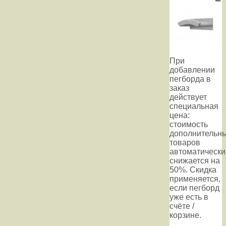
При
добавлении
пегборда в
заказ
действует
специальная
цена:
стоимость
дополнительн
товаров
автоматически
снижается на
50%. Скидка
применяется,
если пегборд
уже есть в
счёте /
корзине.