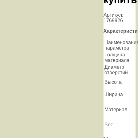
Артикул:
1769926
Характеристи
Наименовани
параметра
Толщина
материала
Диаметр
отверстий
Высота
Ширина
Материал
Вес