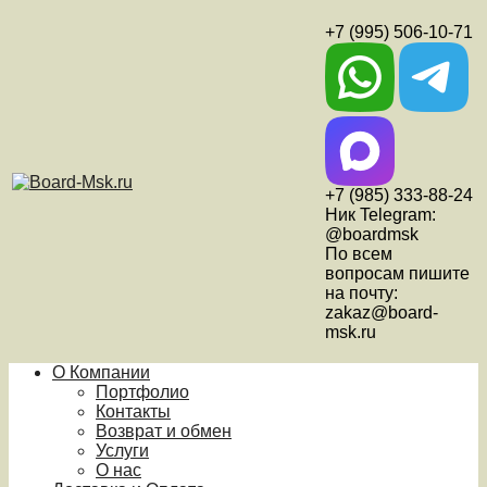
+7 (995) 506-10-71
+7 (985) 333-88-24
Ник Telegram:
@boardmsk
По всем
вопросам пишите
на почту:
zakaz@board-
msk.ru
О Компании
Портфолио
Контакты
Возврат и обмен
Услуги
О нас