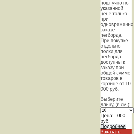
поштучно по
указанной
цене только
при
одновременно
заказе
пегборда.
При покупке
отдельно
полки для
пегборда
доступны к
заказу при
общей сумме
товаров в
корзине от 10
000 руб.
Выберите
длину, (в см.):
Цена:
1000
руб.
Подробнее
Заказать