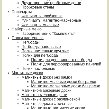
Двухсторонние пробковые доски
Пробковые стены
Флипчарты
Флипчарты пробковые
Флипчарты магнитно-маркерные
Флипчарты меловые
Наборные меню
Наборные меню "Комплекты"
Полки настенные
Пегборды
Пегборды напольные
Полки настенные круглые
Полки для пегборда
Полки для деревянного пегборда
Полки для перфорированных панелей
Полки настольные
Магнитные доски
Магнитные доски без рамки
Магнитно-меловые доски без рамки
Магнитно-маркерные доски без рамки
Магнитно-маркерные доски
Магнитно-меловые доски
Магнитные доски с разлиновкой
Магнитные доски с печатью
Магнитные тактические доски