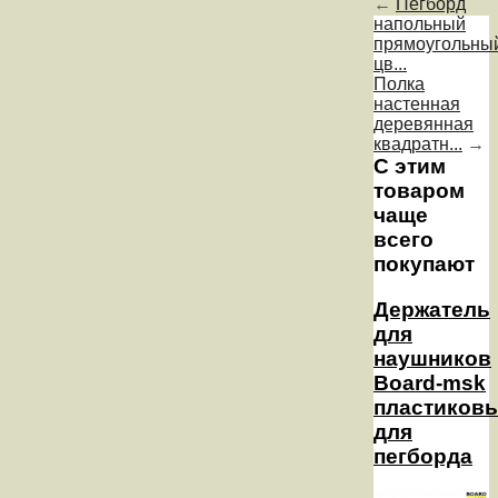
←
Пегборд
напольный
прямоугольны
цв...
Полка
настенная
деревянная
квадратн...
→
С этим
товаром
чаще
всего
покупают
Держатель
для
наушников
Board-msk
пластиков
для
пегборда