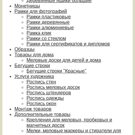
Деревянные ящики большие
Монетницы
Рамки для фотографий
Рамки пластиковые
Рамки деревянные
Рамки алюминиевые
Рамка клик
Рамки со стеклом
Рамки для сертификатов и дипломов
Образцы
Товары для дома
Меловые доски для детей и дома
Бегущие строки
Бегущие строки "Красные"
Услуги художника
Роспись стен
Роспись меловых досок
Роспись штендеров
Роспись одежды
Роспись окон
Монтаж товаров
Дополнительные товары
Крепления для меловых, пробковых и
магнитных досок
Мелки, меловые маркеры и стиратели для