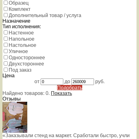
Образец
Комплект
Дополнительный товар / услуга
Назначение
Тип исполнения:
Настенное
Напольное
Настольное
Уличное
Одностороннее
Двухстороннее
Под заказ
Цена
от
до
руб.
Подобрать
Найдено товаров:
0
.
Показать
Отзывы
«Заказывали стенд на маркет. Сработали быстро, учли