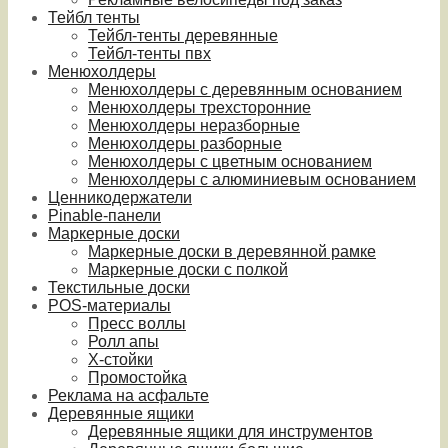
Тейбл тенты
Тейбл-тенты деревянные
Тейбл-тенты пвх
Менюхолдеры
Менюхолдеры с деревянным основанием
Менюхолдеры трехсторонние
Менюхолдеры неразборные
Менюхолдеры разборные
Менюхолдеры с цветным основанием
Менюхолдеры с алюминиевым основанием
Ценникодержатели
Pinable-панели
Маркерные доски
Маркерные доски в деревянной рамке
Маркерные доски с полкой
Текстильные доски
POS-материалы
Пресс воллы
Ролл апы
Х-стойки
Промостойка
Реклама на асфальте
Деревянные ящики
Деревянные ящики для инструментов