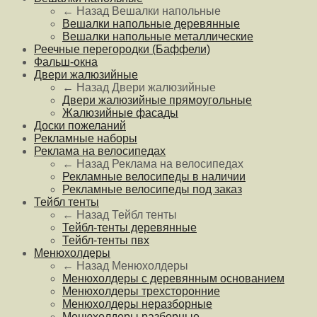
← Назад
Вешалки напольные
Вешалки напольные деревянные
Вешалки напольные металлические
Реечные перегородки (Баффели)
Фальш-окна
Двери жалюзийные
← Назад
Двери жалюзийные
Двери жалюзийные прямоугольные
Жалюзийные фасады
Доски пожеланий
Рекламные наборы
Реклама на велосипедах
← Назад
Реклама на велосипедах
Рекламные велосипеды в наличии
Рекламные велосипеды под заказ
Тейбл тенты
← Назад
Тейбл тенты
Тейбл-тенты деревянные
Тейбл-тенты пвх
Менюхолдеры
← Назад
Менюхолдеры
Менюхолдеры с деревянным основанием
Менюхолдеры трехсторонние
Менюхолдеры неразборные
Менюхолдеры разборные