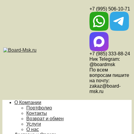
+7 (995) 506-10-71
+7 (985) 333-88-24
Ник Telegram:
@boardmsk
По всем
вопросам пишите
на почту:
zakaz@board-
msk.ru
О Компании
Портфолио
Контакты
Возврат и обмен
Услуги
О нас