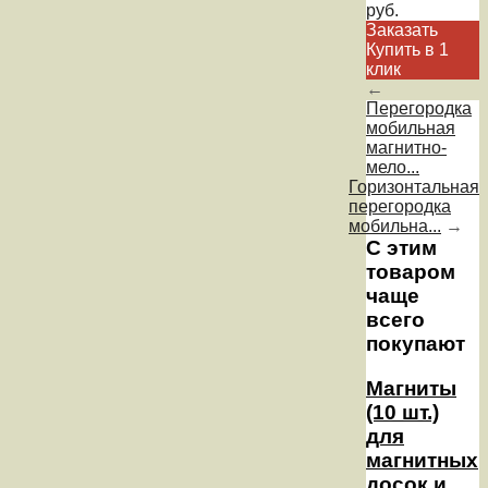
руб.
Заказать
Купить в 1
клик
←
Перегородка
мобильная
магнитно-
мело...
Горизонтальная
перегородка
мобильна...
→
С этим
товаром
чаще
всего
покупают
Магниты
(10 шт.)
для
магнитных
досок и