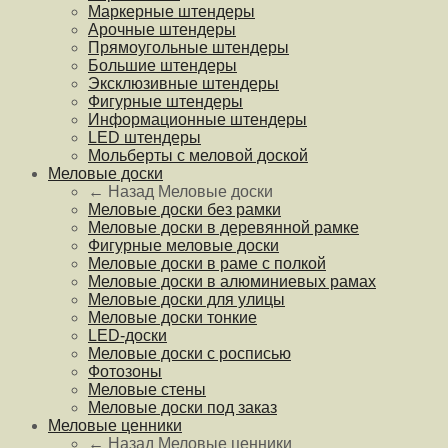
Маркерные штендеры
Арочные штендеры
Прямоугольные штендеры
Большие штендеры
Эксклюзивные штендеры
Фигурные штендеры
Информационные штендеры
LED штендеры
Мольберты с меловой доской
Меловые доски
← Назад
Меловые доски
Меловые доски без рамки
Меловые доски в деревянной рамке
Фигурные меловые доски
Меловые доски в раме с полкой
Меловые доски в алюминиевых рамах
Меловые доски для улицы
Меловые доски тонкие
LED-доски
Меловые доски с росписью
Фотозоны
Меловые стены
Меловые доски под заказ
Меловые ценники
← Назад
Меловые ценники