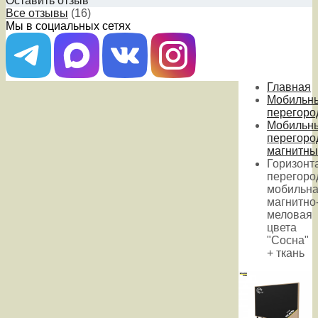
Оставить отзыв
Все отзывы
(16)
Мы в социальных сетях
Главная
Мобильн
перегоро
Мобильн
перегоро
магнитны
Горизонт
перегоро
мобильн
магнитно
меловая
цвета
"Сосна"
+ ткань