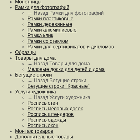
Монетницы
Рамки для фотографий
← Назад
Рамки для фотографий
Рамки пластиковые
Рамки деревянные
Рамки алюминиевые
Рамка клик
Рамки со стеклом
Рамки для сертификатов и дипломов
Образцы
Товары для дома
← Назад
Товары для дома
Меловые доски для детей и дома
Бегущие строки
← Назад
Бегущие строки
Бегущие строки "Красные"
Услуги художника
← Назад
Услуги художника
Роспись стен
Роспись меловых досок
Роспись штендеров
Роспись одежды
Роспись окон
Монтаж товаров
Дополнительные товары