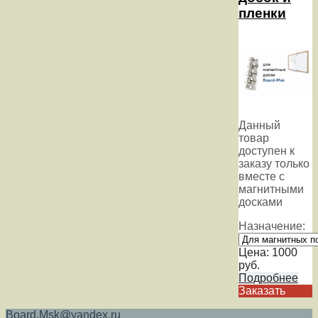
пленки
Данный
товар
доступен к
заказу только
вместе с
магнитными
досками
Назначение:
Цена:
1000
руб.
Подробнее
Заказать
Board.Msk@yandex.ru