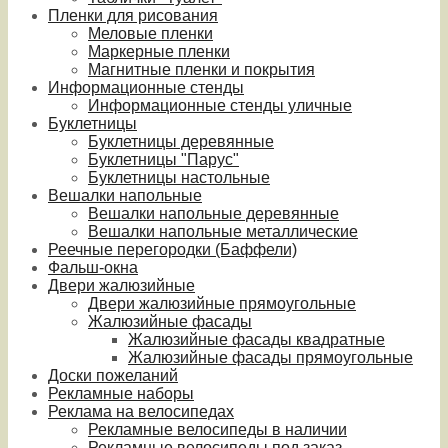
Пленки для рисования
Меловые пленки
Маркерные пленки
Магнитные пленки и покрытия
Информационные стенды
Информационные стенды уличные
Буклетницы
Буклетницы деревянные
Буклетницы "Парус"
Буклетницы настольные
Вешалки напольные
Вешалки напольные деревянные
Вешалки напольные металлические
Реечные перегородки (Баффели)
Фальш-окна
Двери жалюзийные
Двери жалюзийные прямоугольные
Жалюзийные фасады
Жалюзийные фасады квадратные
Жалюзийные фасады прямоугольные
Доски пожеланий
Рекламные наборы
Реклама на велосипедах
Рекламные велосипеды в наличии
Рекламные велосипеды под заказ