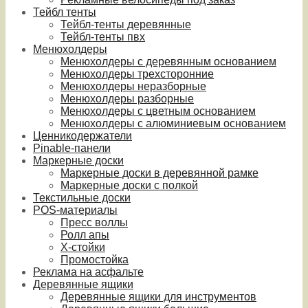
Тейбл тенты
Тейбл-тенты деревянные
Тейбл-тенты пвх
Менюхолдеры
Менюхолдеры с деревянным основанием
Менюхолдеры трехсторонние
Менюхолдеры неразборные
Менюхолдеры разборные
Менюхолдеры с цветным основанием
Менюхолдеры с алюминиевым основанием
Ценникодержатели
Pinable-панели
Маркерные доски
Маркерные доски в деревянной рамке
Маркерные доски с полкой
Текстильные доски
POS-материалы
Пресс воллы
Ролл апы
Х-стойки
Промостойка
Реклама на асфальте
Деревянные ящики
Деревянные ящики для инструментов