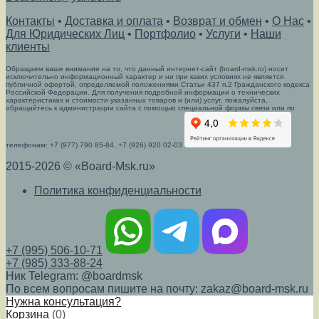
Контакты
•
Доставка и оплата
•
Возврат и обмен
•
О Нас
•
Для Юридических Лиц
•
Портфолио
•
Услуги
•
Наши
клиенты
Обращаем ваше внимание на то, что данный интернет-сайт (board-msk.ru) носит
исключительно информационный характер и ни при каких условиях не является
публичной офертой, определяемой положениями Статьи 437 п.2 Гражданского кодекса
Российской Федерации. Для получения подробной информации о технических
характеристиках и стоимости указанных товаров и (или) услуг, пожалуйста,
обращайтесь к администрации сайта с помощью специальной формы связи или по
телефонам: +7 (977) 790 85-84, +7 (926) 920 02-03
2015-2026 © «Board-Msk.ru»
Политика конфиденциальности
+7 (995) 506-10-71
+7 (985) 333-88-24
Ник Telegram: @boardmsk
По всем вопросам пишите на почту: zakaz@board-msk.ru
Нужна консультация?
Корзина
(
0
)