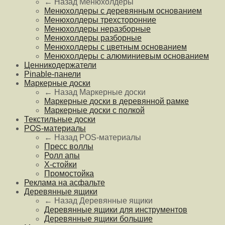
← Назад
Менюхолдеры
Менюхолдеры с деревянным основанием
Менюхолдеры трехсторонние
Менюхолдеры неразборные
Менюхолдеры разборные
Менюхолдеры с цветным основанием
Менюхолдеры с алюминиевым основанием
Ценникодержатели
Pinable-панели
Маркерные доски
← Назад
Маркерные доски
Маркерные доски в деревянной рамке
Маркерные доски с полкой
Текстильные доски
POS-материалы
← Назад
POS-материалы
Пресс воллы
Ролл апы
Х-стойки
Промостойка
Реклама на асфальте
Деревянные ящики
← Назад
Деревянные ящики
Деревянные ящики для инструментов
Деревянные ящики большие