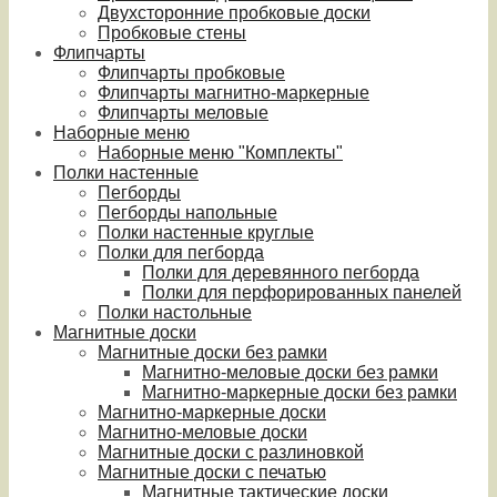
Двухсторонние пробковые доски
Пробковые стены
Флипчарты
Флипчарты пробковые
Флипчарты магнитно-маркерные
Флипчарты меловые
Наборные меню
Наборные меню "Комплекты"
Полки настенные
Пегборды
Пегборды напольные
Полки настенные круглые
Полки для пегборда
Полки для деревянного пегборда
Полки для перфорированных панелей
Полки настольные
Магнитные доски
Магнитные доски без рамки
Магнитно-меловые доски без рамки
Магнитно-маркерные доски без рамки
Магнитно-маркерные доски
Магнитно-меловые доски
Магнитные доски с разлиновкой
Магнитные доски с печатью
Магнитные тактические доски