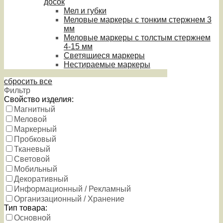
досок
Мел и губки
Меловые маркеры с тонким стержнем 3
мм
Меловые маркеры с толстым стержнем
4-15 мм
Светящиеся маркеры
Нестираемые маркеры
сбросить все
Фильтр
Свойство изделия:
Магнитный
Меловой
Маркерный
Пробковый
Тканевый
Световой
Мобильный
Декоративный
Информационный / Рекламный
Организационный / Хранение
Тип товара:
Основной