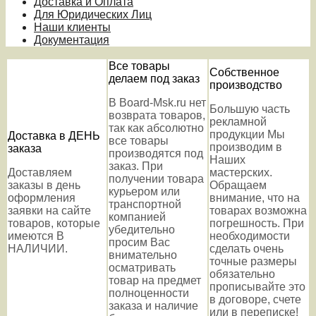
Доставка и Оплата
Для Юридических Лиц
Наши клиенты
Документация
Все товары
Собственное
делаем под заказ
производство
В Board-Msk.ru нет
Большую часть
возврата товаров,
рекламной
так как абсолютно
продукции Мы
Доставка в ДЕНЬ
все товары
производим в
заказа
производятся под
Наших
заказ. При
Доставляем
мастерских.
получении товара
заказы в день
Обращаем
курьером или
оформления
внимание, что на
транспортной
заявки на сайте
товарах возможна
компанией
товаров, которые
погрешность. При
убедительно
имеются В
необходимости
просим Вас
НАЛИЧИИ.
сделать очень
внимательно
точные размеры
осматривать
обязательно
товар на предмет
прописывайте это
полноценности
в договоре, счете
заказа и наличие
или в переписке!