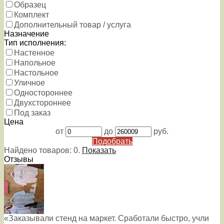
Образец
Комплект
Дополнительный товар / услуга
Назначение
Тип исполнения:
Настенное
Напольное
Настольное
Уличное
Одностороннее
Двухстороннее
Под заказ
Цена
от
до
руб.
Подобрать
Найдено товаров:
0
.
Показать
Отзывы
«Заказывали стенд на маркет. Сработали быстро, учли