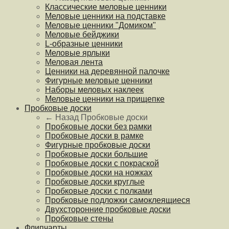
Классические меловые ценники
Меловые ценники на подставке
Меловые ценники "Домиком"
Меловые бейджики
L-образные ценники
Меловые ярлыки
Меловая лента
Ценники на деревянной палочке
Фигурные меловые ценники
Наборы меловых наклеек
Меловые ценники на прищепке
Пробковые доски
← Назад
Пробковые доски
Пробковые доски без рамки
Пробковые доски в рамке
Фигурные пробковые доски
Пробковые доски большие
Пробковые доски с покраской
Пробковые доски на ножках
Пробковые доски круглые
Пробковые доски с полками
Пробковые подложки самоклеящиеся
Двухсторонние пробковые доски
Пробковые стены
Флипчарты