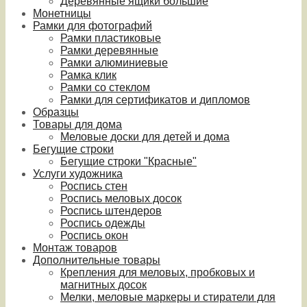
Деревянные ящики большие
Монетницы
Рамки для фотографий
Рамки пластиковые
Рамки деревянные
Рамки алюминиевые
Рамка клик
Рамки со стеклом
Рамки для сертификатов и дипломов
Образцы
Товары для дома
Меловые доски для детей и дома
Бегущие строки
Бегущие строки "Красные"
Услуги художника
Роспись стен
Роспись меловых досок
Роспись штендеров
Роспись одежды
Роспись окон
Монтаж товаров
Дополнительные товары
Крепления для меловых, пробковых и
магнитных досок
Мелки, меловые маркеры и стиратели для