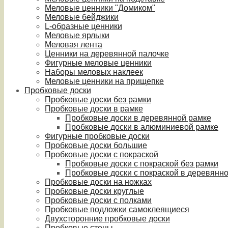
Меловые ценники "Домиком"
Меловые бейджики
L-образные ценники
Меловые ярлыки
Меловая лента
Ценники на деревянной палочке
Фигурные меловые ценники
Наборы меловых наклеек
Меловые ценники на прищепке
Пробковые доски
Пробковые доски без рамки
Пробковые доски в рамке
Пробковые доски в деревянной рамке
Пробковые доски в алюминиевой рамке
Фигурные пробковые доски
Пробковые доски большие
Пробковые доски с покраской
Пробковые доски с покраской без рамки
Пробковые доски с покраской в деревянн
Пробковые доски на ножках
Пробковые доски круглые
Пробковые доски с полками
Пробковые подложки самоклеящиеся
Двухсторонние пробковые доски
Пробковые стены