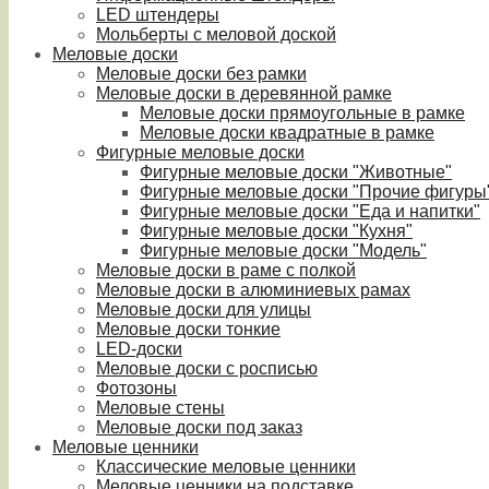
LED штендеры
Мольберты с меловой доской
Меловые доски
Меловые доски без рамки
Меловые доски в деревянной рамке
Меловые доски прямоугольные в рамке
Меловые доски квадратные в рамке
Фигурные меловые доски
Фигурные меловые доски "Животные"
Фигурные меловые доски "Прочие фигуры
Фигурные меловые доски "Еда и напитки"
Фигурные меловые доски "Кухня"
Фигурные меловые доски "Модель"
Меловые доски в раме с полкой
Меловые доски в алюминиевых рамах
Меловые доски для улицы
Меловые доски тонкие
LED-доски
Меловые доски с росписью
Фотозоны
Меловые стены
Меловые доски под заказ
Меловые ценники
Классические меловые ценники
Меловые ценники на подставке