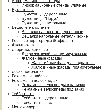
Информационные стенды
Информационные стенды уличные
Буклетницы
Буклетницы деревянные
Буклетницы "Парус"
Буклетницы настольные
Вешалки напольные
Вешалки напольные деревянные
Вешалки напольные металлические
Реечные перегородки (Баффели)
Фальш-окна
Двери жалюзийные
Двери жалюзийные прямоугольные
Жалюзийные фасады
Жалюзийные фасады квадратные
Жалюзийные фасады прямоугольные
Доски пожеланий
Рекламные наборы
Реклама на велосипедах
Рекламные велосипеды в наличии
Рекламные велосипеды под заказ
Тейбл тенты
Тейбл-тенты деревянные
Тейбл-тенты пвх
Менюхолдеры