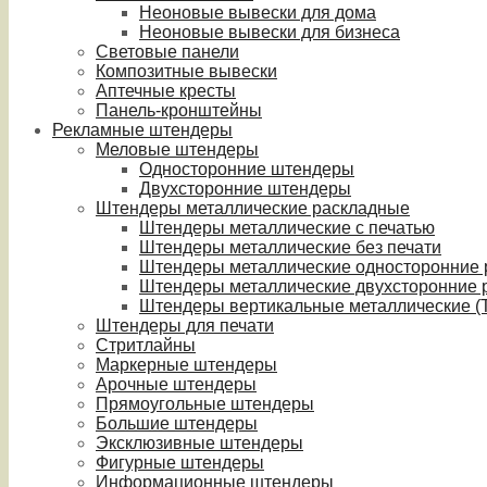
Неоновые вывески для дома
Неоновые вывески для бизнеса
Световые панели
Композитные вывески
Аптечные кресты
Панель-кронштейны
Рекламные штендеры
Меловые штендеры
Односторонние штендеры
Двухсторонние штендеры
Штендеры металлические раскладные
Штендеры металлические с печатью
Штендеры металлические без печати
Штендеры металлические односторонние
Штендеры металлические двухсторонние 
Штендеры вертикальные металлические (T
Штендеры для печати
Стритлайны
Маркерные штендеры
Арочные штендеры
Прямоугольные штендеры
Большие штендеры
Эксклюзивные штендеры
Фигурные штендеры
Информационные штендеры