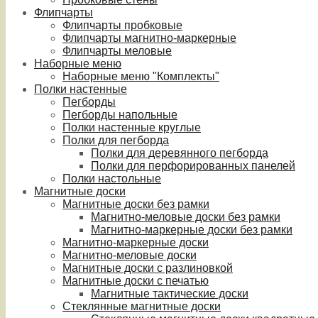
Флипчарты
Флипчарты пробковые
Флипчарты магнитно-маркерные
Флипчарты меловые
Наборные меню
Наборные меню "Комплекты"
Полки настенные
Пегборды
Пегборды напольные
Полки настенные круглые
Полки для пегборда
Полки для деревянного пегборда
Полки для перфорированных панелей
Полки настольные
Магнитные доски
Магнитные доски без рамки
Магнитно-меловые доски без рамки
Магнитно-маркерные доски без рамки
Магнитно-маркерные доски
Магнитно-меловые доски
Магнитные доски с разлиновкой
Магнитные доски с печатью
Магнитные тактические доски
Стеклянные магнитные доски