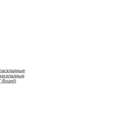
 раскладные
раскладные
-Board)