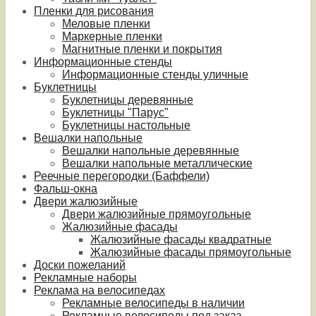
Пленки для рисования
Меловые пленки
Маркерные пленки
Магнитные пленки и покрытия
Информационные стенды
Информационные стенды уличные
Буклетницы
Буклетницы деревянные
Буклетницы "Парус"
Буклетницы настольные
Вешалки напольные
Вешалки напольные деревянные
Вешалки напольные металлические
Реечные перегородки (Баффели)
Фальш-окна
Двери жалюзийные
Двери жалюзийные прямоугольные
Жалюзийные фасады
Жалюзийные фасады квадратные
Жалюзийные фасады прямоугольные
Доски пожеланий
Рекламные наборы
Реклама на велосипедах
Рекламные велосипеды в наличии
Рекламные велосипеды под заказ