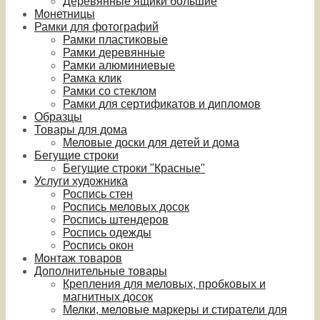
Деревянные ящики большие
Монетницы
Рамки для фотографий
Рамки пластиковые
Рамки деревянные
Рамки алюминиевые
Рамка клик
Рамки со стеклом
Рамки для сертификатов и дипломов
Образцы
Товары для дома
Меловые доски для детей и дома
Бегущие строки
Бегущие строки "Красные"
Услуги художника
Роспись стен
Роспись меловых досок
Роспись штендеров
Роспись одежды
Роспись окон
Монтаж товаров
Дополнительные товары
Крепления для меловых, пробковых и
магнитных досок
Мелки, меловые маркеры и стиратели для