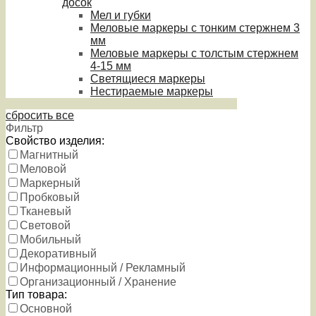
досок
Мел и губки
Меловые маркеры с тонким стержнем 3
мм
Меловые маркеры с толстым стержнем
4-15 мм
Светящиеся маркеры
Нестираемые маркеры
сбросить все
Фильтр
Свойство изделия:
Магнитный
Меловой
Маркерный
Пробковый
Тканевый
Световой
Мобильный
Декоративный
Информационный / Рекламный
Организационный / Хранение
Тип товара:
Основной