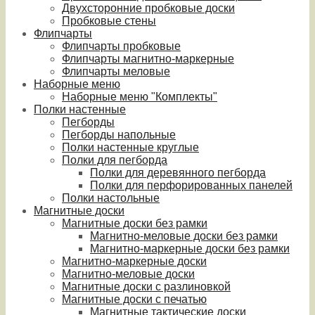
Двухсторонние пробковые доски
Пробковые стены
Флипчарты
Флипчарты пробковые
Флипчарты магнитно-маркерные
Флипчарты меловые
Наборные меню
Наборные меню "Комплекты"
Полки настенные
Пегборды
Пегборды напольные
Полки настенные круглые
Полки для пегборда
Полки для деревянного пегборда
Полки для перфорированных панелей
Полки настольные
Магнитные доски
Магнитные доски без рамки
Магнитно-меловые доски без рамки
Магнитно-маркерные доски без рамки
Магнитно-маркерные доски
Магнитно-меловые доски
Магнитные доски с разлиновкой
Магнитные доски с печатью
Магнитные тактические доски