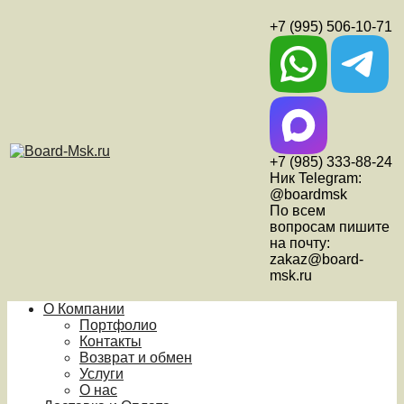
+7 (995) 506-10-71
+7 (985) 333-88-24
Ник Telegram:
@boardmsk
По всем
вопросам пишите
на почту:
zakaz@board-
msk.ru
О Компании
Портфолио
Контакты
Возврат и обмен
Услуги
О нас