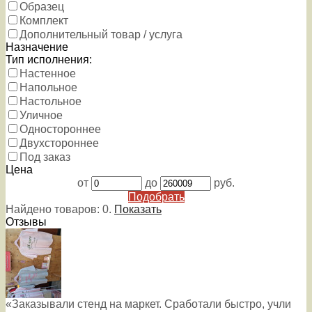
Образец
Комплект
Дополнительный товар / услуга
Назначение
Тип исполнения:
Настенное
Напольное
Настольное
Уличное
Одностороннее
Двухстороннее
Под заказ
Цена
от
до
руб.
Подобрать
Найдено товаров:
0
.
Показать
Отзывы
«Заказывали стенд на маркет. Сработали быстро, учли