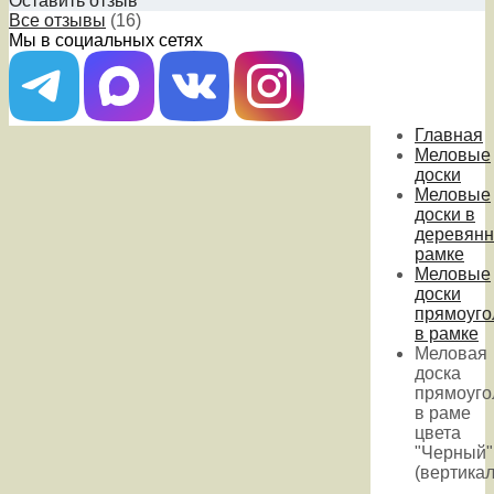
Оставить отзыв
Все отзывы
(16)
Мы в социальных сетях
Главная
Меловые
доски
Меловые
доски в
деревянн
рамке
Меловые
доски
прямоуго
в рамке
Меловая
доска
прямоуго
в раме
цвета
"Черный"
(вертика