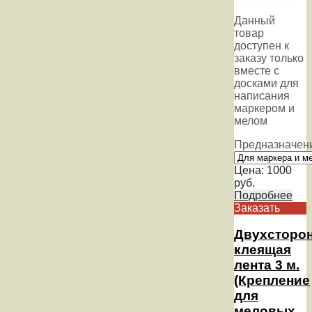
Данный
товар
доступен к
заказу только
вместе с
досками для
написания
маркером и
мелом
Предназначен
Цена:
1000
руб.
Подробнее
Заказать
Двухсторо
клеящая
лента 3 м.
(Крепление
для
меловых