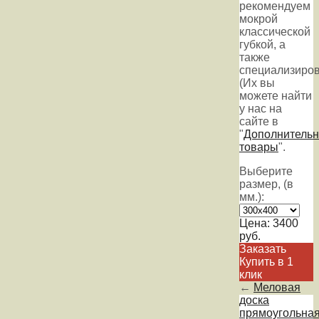
рекомендуем
мокрой
классической
губкой, а
также
специализиров
(Их вы
можете найти
у нас на
сайте в
"
Дополнитель
товары
".
Выберите
размер, (в
мм.):
Цена:
3400
руб.
Заказать
Купить в 1
клик
←
Меловая
доска
прямоугольна