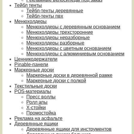
Тейбл тенты
Тейбл-тенты деревянные
Тейбл-тенты пвх
Менюхолдеры
Менюхолдеры с деревянным основанием
Менюхолдеры трехсторонние
Менюхолдеры неразборные
Менюхолдеры разборные
Менюхолдеры с цветным основанием
Менюхолдеры с алюминиевым основанием
Ценникодержатели
Pinable-панели
Маркерные доски
Маркерные доски в деревянной рамке
Маркерные доски с полкой
Текстильные доски
POS-материалы
Пресс воллы
Ролл апы
Х-стойки
Промостойка
Реклама на асфальте
Деревянные ящики
Деревянные ящики для инструментов