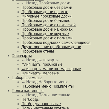
← Назад
Пробковые доски
Пробковые доски без рамки
Пробковые доски в рамке
Фигурные пробковые доски
Пробковые доски большие
Пробковые доски с покраской
Пробковые доски на ножках
Пробковые доски круглые
Пробковые доски с полками
Пробковые подложки самоклеящиеся
Двухсторонние пробковые доски
Пробковые стены
Флипчарты
← Назад
Флипчарты
Флипчарты пробковые
Флипчарты магнитно-маркерные
Флипчарты меловые
Наборные меню
← Назад
Наборные меню
Наборные меню "Комплекты"
Полки настенные
← Назад
Полки настенные
Пегборды
Пегборды напольные
Полки настенные круглые