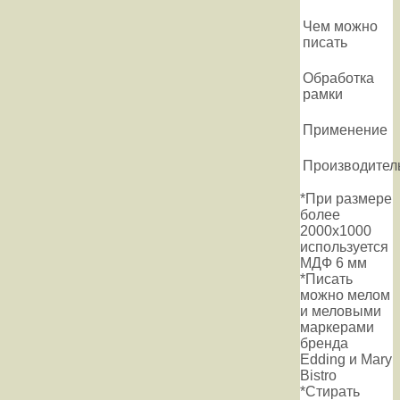
Чем можно
писать
Обработка
рамки
Применение
Производител
*При размере
более
2000х1000
используется
МДФ 6 мм
*Писать
можно мелом
и меловыми
маркерами
бренда
Edding и Mary
Bistro
*Стирать