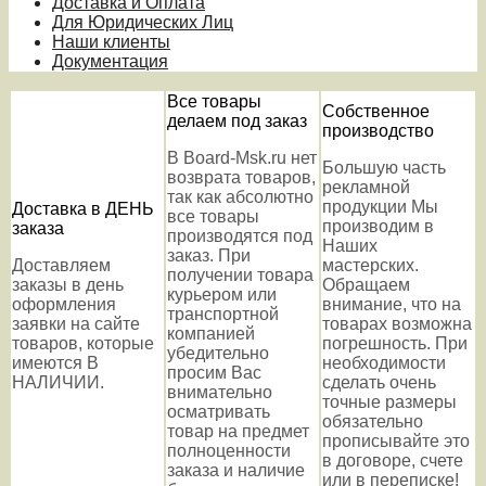
Доставка и Оплата
Для Юридических Лиц
Наши клиенты
Документация
Все товары
Собственное
делаем под заказ
производство
В Board-Msk.ru нет
Большую часть
возврата товаров,
рекламной
так как абсолютно
продукции Мы
Доставка в ДЕНЬ
все товары
производим в
заказа
производятся под
Наших
заказ. При
Доставляем
мастерских.
получении товара
заказы в день
Обращаем
курьером или
оформления
внимание, что на
транспортной
заявки на сайте
товарах возможна
компанией
товаров, которые
погрешность. При
убедительно
имеются В
необходимости
просим Вас
НАЛИЧИИ.
сделать очень
внимательно
точные размеры
осматривать
обязательно
товар на предмет
прописывайте это
полноценности
в договоре, счете
заказа и наличие
или в переписке!