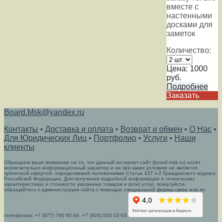
вместе с
настенными
досками для
заметок
Количество:
Цена:
1000
руб.
Подробнее
Заказать
Board.Msk@yandex.ru
Контакты
•
Доставка и оплата
•
Возврат и обмен
•
О Нас
•
Для Юридических Лиц
•
Портфолио
•
Услуги
•
Наши
клиенты
Обращаем ваше внимание на то, что данный интернет-сайт (board-msk.ru) носит
исключительно информационный характер и ни при каких условиях не является
публичной офертой, определяемой положениями Статьи 437 п.2 Гражданского кодекса
Российской Федерации. Для получения подробной информации о технических
характеристиках и стоимости указанных товаров и (или) услуг, пожалуйста,
обращайтесь к администрации сайта с помощью специальной формы связи или по
телефонам: +7 (977) 790 85-84, +7 (926) 920 02-03