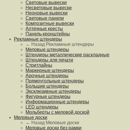
Световые вывески
Несветовые вывески
Неоновые вывески
Световые панели
Композитные вывески
Аптечные кресты
Панель-кронштейны
Рекламные штендеры
← Назад
Рекламные штендеры
Меловые штендеры
Штендеры металлические раскладные
Штендеры для печати
Стритлайны
Маркерные штендеры
Арочные штендеры
Прямоугольные штендеры
Большие штендеры
Эксклюзивные штендеры
Фигурные штендеры
Информационные штендеры
LED штендеры
Мольберты с меловой доской
Меловые доски
← Назад
Меловые доски
Меловые доски без рамки