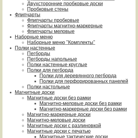
Двухсторонние пробковые доски
Пробковые стены
Флипчарты
Флипчарты пробковые
Флипчарты магнитно-маркерные
Флипчарты меловые
Наборные меню
Наборные меню "Комплекты"
Полки настенные
Пегборды
Пегборды напольные
Полки настенные круглые
Полки для пегборда
Полки для деревянного пегборда
Полки для перфорированных панелей
Полки настольные
Магнитные доски
Магнитные доски без рамки
Магнитно-меловые доски без рамки
Магнитно-маркерные доски без рамки
Магнитно-маркерные доски
Магнитно-меловые доски
Магнитные доски с разлиновкой
Магнитные доски с печатью
Магнитные тактические доски