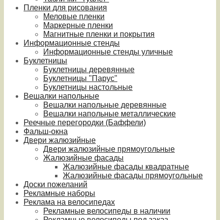
Пленки для рисования
Меловые пленки
Маркерные пленки
Магнитные пленки и покрытия
Информационные стенды
Информационные стенды уличные
Буклетницы
Буклетницы деревянные
Буклетницы "Парус"
Буклетницы настольные
Вешалки напольные
Вешалки напольные деревянные
Вешалки напольные металлические
Реечные перегородки (Баффели)
Фальш-окна
Двери жалюзийные
Двери жалюзийные прямоугольные
Жалюзийные фасады
Жалюзийные фасады квадратные
Жалюзийные фасады прямоугольные
Доски пожеланий
Рекламные наборы
Реклама на велосипедах
Рекламные велосипеды в наличии
Рекламные велосипеды под заказ