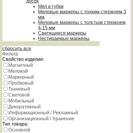
досок
Мел и губки
Меловые маркеры с тонким стержнем 3
мм
Меловые маркеры с толстым стержнем
4-15 мм
Светящиеся маркеры
Нестираемые маркеры
сбросить все
Фильтр
Свойство изделия:
Магнитный
Меловой
Маркерный
Пробковый
Тканевый
Световой
Мобильный
Декоративный
Информационный / Рекламный
Организационный / Хранение
Тип товара:
Основной