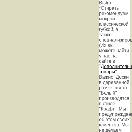
Bistro
*Стирать
рекомендуем
мокрой
классической
губкой, а
также
специализиров
(Их вы
можете найти
у нас на
сайте в
"
Дополнитель
товары
".
Важно! Доски
в деревянной
рамке, цвета
"Белый"
производятся
в стиле
"Крафт". Мы
предупреждае
об этом своих
клиентов. Мы
не делаем