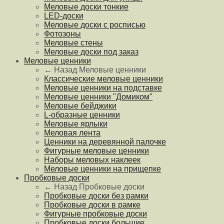
Меловые доски тонкие
LED-доски
Меловые доски с росписью
Фотозоны
Меловые стены
Меловые доски под заказ
Меловые ценники
← Назад
Меловые ценники
Классические меловые ценники
Меловые ценники на подставке
Меловые ценники "Домиком"
Меловые бейджики
L-образные ценники
Меловые ярлыки
Меловая лента
Ценники на деревянной палочке
Фигурные меловые ценники
Наборы меловых наклеек
Меловые ценники на прищепке
Пробковые доски
← Назад
Пробковые доски
Пробковые доски без рамки
Пробковые доски в рамке
Фигурные пробковые доски
Пробковые доски большие