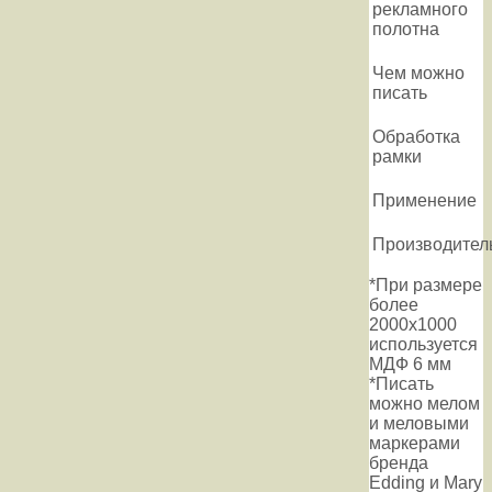
рекламного
полотна
Чем можно
писать
Обработка
рамки
Применение
Производител
*При размере
более
2000х1000
используется
МДФ 6 мм
*Писать
можно мелом
и меловыми
маркерами
бренда
Edding и Mary