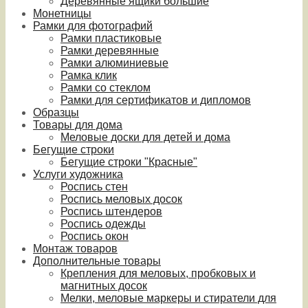
Деревянные ящики большие
Монетницы
Рамки для фотографий
Рамки пластиковые
Рамки деревянные
Рамки алюминиевые
Рамка клик
Рамки со стеклом
Рамки для сертификатов и дипломов
Образцы
Товары для дома
Меловые доски для детей и дома
Бегущие строки
Бегущие строки "Красные"
Услуги художника
Роспись стен
Роспись меловых досок
Роспись штендеров
Роспись одежды
Роспись окон
Монтаж товаров
Дополнительные товары
Крепления для меловых, пробковых и
магнитных досок
Мелки, меловые маркеры и стиратели для