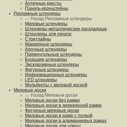
Аптечные кресты
Панель-кронштейны
Рекламные штендеры
← Назад
Рекламные штендеры
Меловые штендеры
Штендеры металлические раскладные
Штендеры для печати
Стритлайны
Маркерные штендеры
Арочные штендеры
Прямоугольные штендеры
Большие штендеры
Эксклюзивные штендеры
Фигурные штендеры
Информационные штендеры
LED штендеры
Мольберты с меловой доской
Меловые доски
← Назад
Меловые доски
Меловые доски без рамки
Меловые доски в деревянной рамке
Фигурные меловые доски
Меловые доски в раме с полкой
Меловые доски в алюминиевых рамах
Меловые доски для улицы