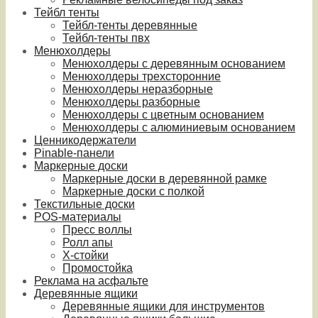
Тейбл тенты
Тейбл-тенты деревянные
Тейбл-тенты пвх
Менюхолдеры
Менюхолдеры с деревянным основанием
Менюхолдеры трехсторонние
Менюхолдеры неразборные
Менюхолдеры разборные
Менюхолдеры с цветным основанием
Менюхолдеры с алюминиевым основанием
Ценникодержатели
Pinable-панели
Маркерные доски
Маркерные доски в деревянной рамке
Маркерные доски с полкой
Текстильные доски
POS-материалы
Пресс воллы
Ролл апы
Х-стойки
Промостойка
Реклама на асфальте
Деревянные ящики
Деревянные ящики для инструментов