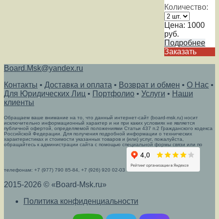
Количество:
Цена:
1000
руб.
Подробнее
Заказать
Board.Msk@yandex.ru
Контакты
•
Доставка и оплата
•
Возврат и обмен
•
О Нас
•
Для Юридических Лиц
•
Портфолио
•
Услуги
•
Наши
клиенты
Обращаем ваше внимание на то, что данный интернет-сайт (board-msk.ru) носит
исключительно информационный характер и ни при каких условиях не является
публичной офертой, определяемой положениями Статьи 437 п.2 Гражданского кодекса
Российской Федерации. Для получения подробной информации о технических
характеристиках и стоимости указанных товаров и (или) услуг, пожалуйста,
обращайтесь к администрации сайта с помощью специальной формы связи или по
телефонам: +7 (977) 790 85-84, +7 (926) 920 02-03
2015-2026 © «Board-Msk.ru»
Политика конфиденциальности