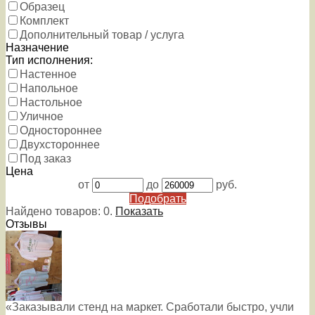
Образец
Комплект
Дополнительный товар / услуга
Назначение
Тип исполнения:
Настенное
Напольное
Настольное
Уличное
Одностороннее
Двухстороннее
Под заказ
Цена
от
до
руб.
Подобрать
Найдено товаров:
0
.
Показать
Отзывы
«Заказывали стенд на маркет. Сработали быстро, учли