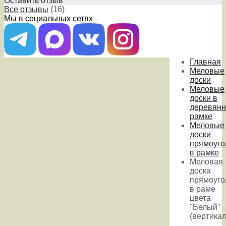
Оставить отзыв
Все отзывы
(16)
Мы в социальных сетях
Главная
Меловые
доски
Меловые
доски в
деревянн
рамке
Меловые
доски
прямоуго
в рамке
Меловая
доска
прямоуго
в раме
цвета
"Белый"
(вертика