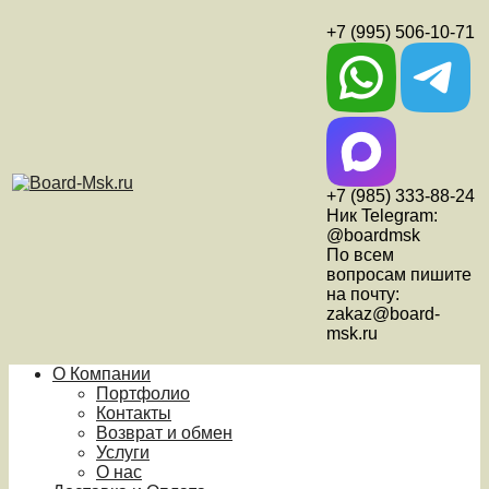
+7 (995) 506-10-71
+7 (985) 333-88-24
Ник Telegram:
@boardmsk
По всем
вопросам пишите
на почту:
zakaz@board-
msk.ru
О Компании
Портфолио
Контакты
Возврат и обмен
Услуги
О нас