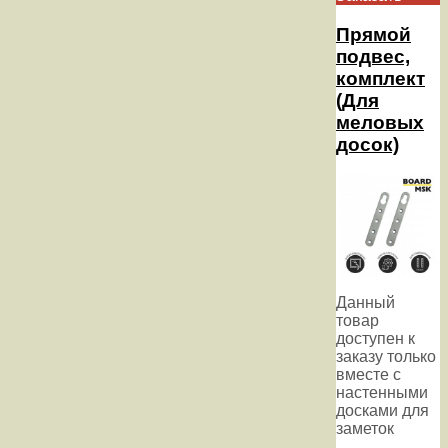
Прямой
подвес,
комплект
(Для
меловых
досок)
Данный
товар
доступен к
заказу только
вместе с
настенными
досками для
заметок