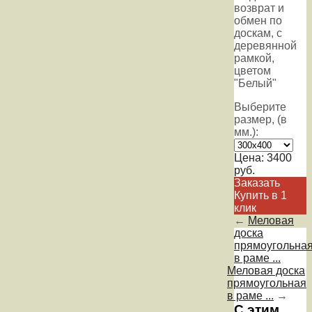
возврат и
обмен по
доскам, с
деревянной
рамкой,
цветом
"Белый"
Выберите
размер, (в
мм.):
Цена:
3400
руб.
Заказать
Купить в 1
клик
←
Меловая
доска
прямоугольна
в раме ...
Меловая доска
прямоугольная
в раме ...
→
С этим