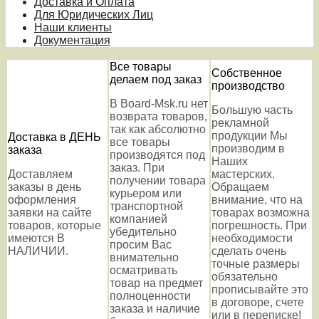
Доставка и Оплата
Для Юридических Лиц
Наши клиенты
Документация
Все товары
Собственное
делаем под заказ
производство
В Board-Msk.ru нет
Большую часть
возврата товаров,
рекламной
так как абсолютно
продукции Мы
Доставка в ДЕНЬ
все товары
производим в
заказа
производятся под
Наших
заказ. При
Доставляем
мастерских.
получении товара
заказы в день
Обращаем
курьером или
оформления
внимание, что на
транспортной
заявки на сайте
товарах возможна
компанией
товаров, которые
погрешность. При
убедительно
имеются В
необходимости
просим Вас
НАЛИЧИИ.
сделать очень
внимательно
точные размеры
осматривать
обязательно
товар на предмет
прописывайте это
полноценности
в договоре, счете
заказа и наличие
или в переписке!