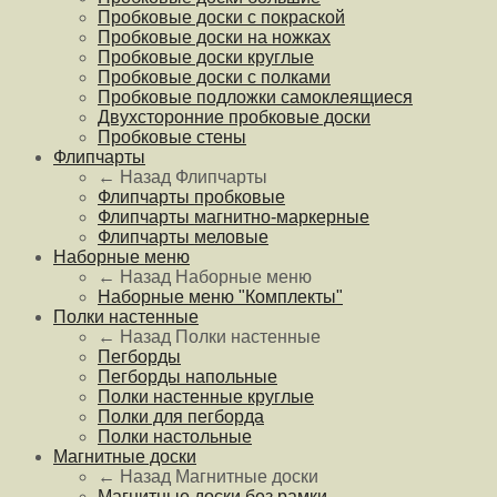
Пробковые доски с покраской
Пробковые доски на ножках
Пробковые доски круглые
Пробковые доски с полками
Пробковые подложки самоклеящиеся
Двухсторонние пробковые доски
Пробковые стены
Флипчарты
← Назад
Флипчарты
Флипчарты пробковые
Флипчарты магнитно-маркерные
Флипчарты меловые
Наборные меню
← Назад
Наборные меню
Наборные меню "Комплекты"
Полки настенные
← Назад
Полки настенные
Пегборды
Пегборды напольные
Полки настенные круглые
Полки для пегборда
Полки настольные
Магнитные доски
← Назад
Магнитные доски
Магнитные доски без рамки