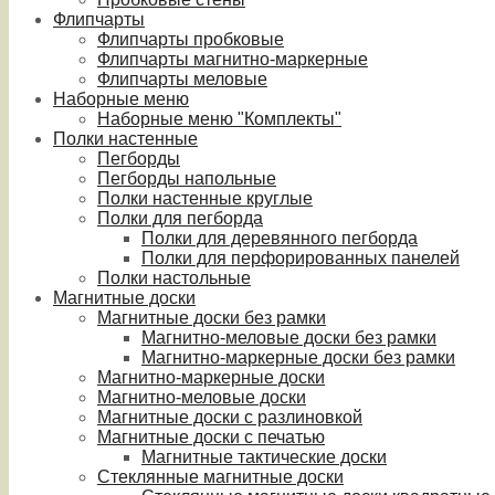
Флипчарты
Флипчарты пробковые
Флипчарты магнитно-маркерные
Флипчарты меловые
Наборные меню
Наборные меню "Комплекты"
Полки настенные
Пегборды
Пегборды напольные
Полки настенные круглые
Полки для пегборда
Полки для деревянного пегборда
Полки для перфорированных панелей
Полки настольные
Магнитные доски
Магнитные доски без рамки
Магнитно-меловые доски без рамки
Магнитно-маркерные доски без рамки
Магнитно-маркерные доски
Магнитно-меловые доски
Магнитные доски с разлиновкой
Магнитные доски с печатью
Магнитные тактические доски
Стеклянные магнитные доски