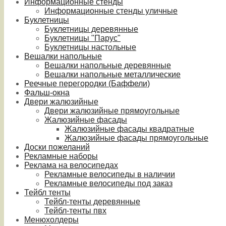
Информационные стенды
Информационные стенды уличные
Буклетницы
Буклетницы деревянные
Буклетницы "Парус"
Буклетницы настольные
Вешалки напольные
Вешалки напольные деревянные
Вешалки напольные металлические
Реечные перегородки (Баффели)
Фальш-окна
Двери жалюзийные
Двери жалюзийные прямоугольные
Жалюзийные фасады
Жалюзийные фасады квадратные
Жалюзийные фасады прямоугольные
Доски пожеланий
Рекламные наборы
Реклама на велосипедах
Рекламные велосипеды в наличии
Рекламные велосипеды под заказ
Тейбл тенты
Тейбл-тенты деревянные
Тейбл-тенты пвх
Менюхолдеры