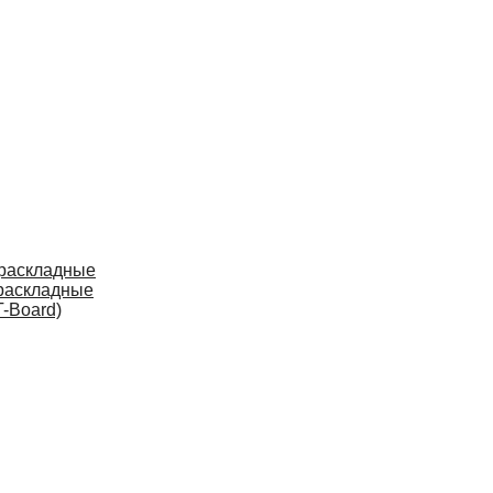
 раскладные
раскладные
-Board)