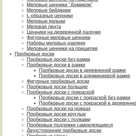
Меловые ценники "Домиком"
Меловые бейджики
L-образные ценники
Меловые ярлыки
Меловая лента
Ценники на деревянной палочке
Фигурные меловые ценники
Наборы меловых наклеек
Меловые ценники на прищепке
Пробковые доски
Пробковые доски без рамки
Пробковые доски в рамке
Пробковые доски в деревянной рамке
Пробковые доски в алюминиевой рамке
Фигурные пробковые доски
Пробковые доски большие
Пробковые доски с покраской
Пробковые доски с покраской без рамки
Пробковые доски с покраской в деревянн
Пробковые доски на ножках
Пробковые доски круглые
Пробковые доски с полками
Пробковые подложки самоклеящиеся
Двухсторонние пробковые доски
Пробковые стены