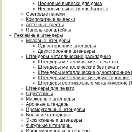
Неоновые вывески для дома
Неоновые вывески для бизнеса
Световые панели
Композитные вывески
Аптечные кресты
Панель-кронштейны
Рекламные штендеры
Меловые штендеры
Односторонние штендеры
Двухсторонние штендеры
Штендеры металлические раскладные
Штендеры металлические с печатью
Штендеры металлические без печати
Штендеры металлические односторонние
Штендеры металлические двухсторонние 
Штендеры вертикальные металлические (T
Штендеры для печати
Стритлайны
Маркерные штендеры
Арочные штендеры
Прямоугольные штендеры
Большие штендеры
Эксклюзивные штендеры
Фигурные штендеры
Информационные штендеры