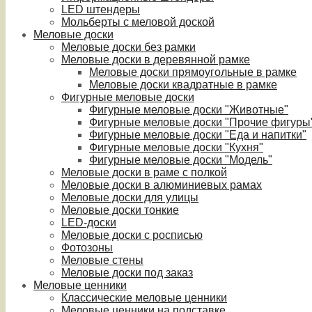
LED штендеры
Мольберты с меловой доской
Меловые доски
Меловые доски без рамки
Меловые доски в деревянной рамке
Меловые доски прямоугольные в рамке
Меловые доски квадратные в рамке
Фигурные меловые доски
Фигурные меловые доски "Животные"
Фигурные меловые доски "Прочие фигуры
Фигурные меловые доски "Еда и напитки"
Фигурные меловые доски "Кухня"
Фигурные меловые доски "Модель"
Меловые доски в раме с полкой
Меловые доски в алюминиевых рамах
Меловые доски для улицы
Меловые доски тонкие
LED-доски
Меловые доски с росписью
Фотозоны
Меловые стены
Меловые доски под заказ
Меловые ценники
Классические меловые ценники
Меловые ценники на подставке