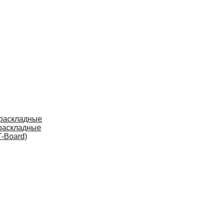
 раскладные
раскладные
-Board)