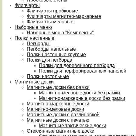
Флипчарты
Флипчарты пробковые
Флипчарты магнитно-маркерные
Флипчарты меловые
Наборные меню
Наборные меню "Комплекты"
Полки настенные
Пегборды
Пегборды напольные
Полки настенные круглые
Полки для пегборда
Полки для деревянного пегборда
Полки для перфорированных панелей
Полки настольные
Магнитные доски
Магнитные доски без рамки
Магнитно-меловые доски без рамки
Магнитно-маркерные доски без рамки
Магнитно-маркерные доски
Магнитно-меловые доски
Магнитные доски с разлиновкой
Магнитные доски с печатью
Магнитные тактические доски
Стеклянные магнитные доски