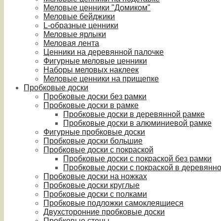
Меловые ценники "Домиком"
Меловые бейджики
L-образные ценники
Меловые ярлыки
Меловая лента
Ценники на деревянной палочке
Фигурные меловые ценники
Наборы меловых наклеек
Меловые ценники на прищепке
Пробковые доски
Пробковые доски без рамки
Пробковые доски в рамке
Пробковые доски в деревянной рамке
Пробковые доски в алюминиевой рамке
Фигурные пробковые доски
Пробковые доски большие
Пробковые доски с покраской
Пробковые доски с покраской без рамки
Пробковые доски с покраской в деревянн
Пробковые доски на ножках
Пробковые доски круглые
Пробковые доски с полками
Пробковые подложки самоклеящиеся
Двухсторонние пробковые доски
Пробковые стены