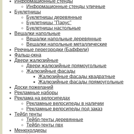
Информационные стенды
Информационные стенды уличные
Буклетницы
Буклетницы деревянные
Буклетницы "Парус"
Буклетницы настольные
Вешалки напольные
Вешалки напольные деревянные
Вешалки напольные металлические
Реечные перегородки (Баффели)
Фальш-окна
Двери жалюзийные
Двери жалюзийные прямоугольные
Жалюзийные фасады
Жалюзийные фасады квадратные
Жалюзийные фасады прямоугольные
Доски пожеланий
Рекламные наборы
Реклама на велосипедах
Рекламные велосипеды в наличии
Рекламные велосипеды под заказ
Тейбл тенты
Тейбл-тенты деревянные
Тейбл-тенты пвх
Менюхолдеры