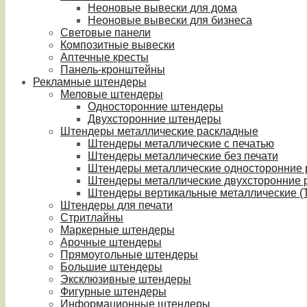
Неоновые вывески для дома
Неоновые вывески для бизнеса
Световые панели
Композитные вывески
Аптечные кресты
Панель-кронштейны
Рекламные штендеры
Меловые штендеры
Односторонние штендеры
Двухсторонние штендеры
Штендеры металлические раскладные
Штендеры металлические с печатью
Штендеры металлические без печати
Штендеры металлические односторонние
Штендеры металлические двухсторонние 
Штендеры вертикальные металлические (T
Штендеры для печати
Стритлайны
Маркерные штендеры
Арочные штендеры
Прямоугольные штендеры
Большие штендеры
Эксклюзивные штендеры
Фигурные штендеры
Информационные штендеры