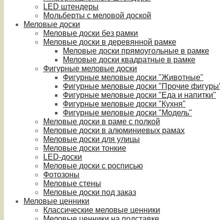
LED штендеры
Мольберты с меловой доской
Меловые доски
Меловые доски без рамки
Меловые доски в деревянной рамке
Меловые доски прямоугольные в рамке
Меловые доски квадратные в рамке
Фигурные меловые доски
Фигурные меловые доски "Животные"
Фигурные меловые доски "Прочие фигуры
Фигурные меловые доски "Еда и напитки"
Фигурные меловые доски "Кухня"
Фигурные меловые доски "Модель"
Меловые доски в раме с полкой
Меловые доски в алюминиевых рамах
Меловые доски для улицы
Меловые доски тонкие
LED-доски
Меловые доски с росписью
Фотозоны
Меловые стены
Меловые доски под заказ
Меловые ценники
Классические меловые ценники
Меловые ценники на подставке