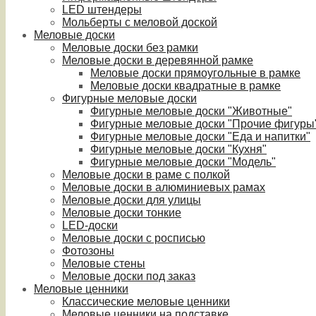
LED штендеры
Мольберты с меловой доской
Меловые доски
Меловые доски без рамки
Меловые доски в деревянной рамке
Меловые доски прямоугольные в рамке
Меловые доски квадратные в рамке
Фигурные меловые доски
Фигурные меловые доски "Животные"
Фигурные меловые доски "Прочие фигуры
Фигурные меловые доски "Еда и напитки"
Фигурные меловые доски "Кухня"
Фигурные меловые доски "Модель"
Меловые доски в раме с полкой
Меловые доски в алюминиевых рамах
Меловые доски для улицы
Меловые доски тонкие
LED-доски
Меловые доски с росписью
Фотозоны
Меловые стены
Меловые доски под заказ
Меловые ценники
Классические меловые ценники
Меловые ценники на подставке