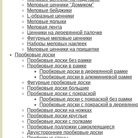
Меловые ценники "Домиком"
Меловые бейджики
L-образные ценники
Меловые ярлыки
Меловая лента
Ценники на деревянной палочке
Фигурные меловые ценники
Наборы меловых наклеек
Меловые ценники на прищепке
Пробковые доски
Пробковые доски без рамки
Пробковые доски в рамке
Пробковые доски в деревянной рамке
Пробковые доски в алюминиевой рамке
Фигурные пробковые доски
Пробковые доски большие
Пробковые доски с покраской
Пробковые доски с покраской без рамки
Пробковые доски с покраской в деревянн
Пробковые доски на ножках
Пробковые доски круглые
Пробковые доски с полками
Пробковые подложки самоклеящиеся
Двухсторонние пробковые доски
Пробковые стены