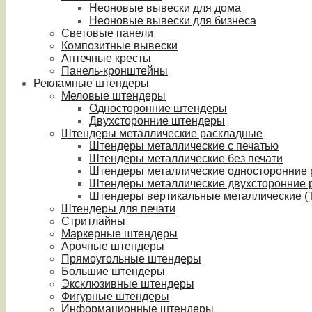
Неоновые вывески для дома
Неоновые вывески для бизнеса
Световые панели
Композитные вывески
Аптечные кресты
Панель-кронштейны
Рекламные штендеры
Меловые штендеры
Односторонние штендеры
Двухсторонние штендеры
Штендеры металлические раскладные
Штендеры металлические с печатью
Штендеры металлические без печати
Штендеры металлические односторонние
Штендеры металлические двухсторонние 
Штендеры вертикальные металлические (T
Штендеры для печати
Стритлайны
Маркерные штендеры
Арочные штендеры
Прямоугольные штендеры
Большие штендеры
Эксклюзивные штендеры
Фигурные штендеры
Информационные штендеры