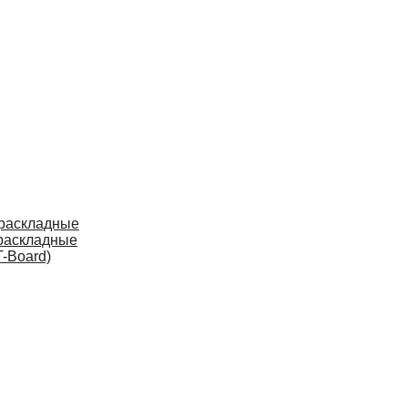
 раскладные
раскладные
-Board)