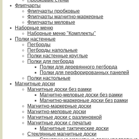
Флипчарты
Флипчарты пробковые
Флипчарты магнитно-маркерные
Флипчарты меловые
Наборные меню
Наборные меню "Комплекты"
Полки настенные
Пегборды
Пегборды напольные
Полки настенные круглые
Полки для пегборда
Полки для деревянного пегборда
Полки для перфорированных панелей
Полки настольные
Магнитные доски
Магнитные доски без рамки
Магнитно-меловые доски без рамки
Магнитно-маркерные доски без рамки
Магнитно-маркерные доски
Магнитно-меловые доски
Магнитные доски с разлиновкой
Магнитные доски с печатью
Магнитные тактические доски
Стеклянные магнитные доски