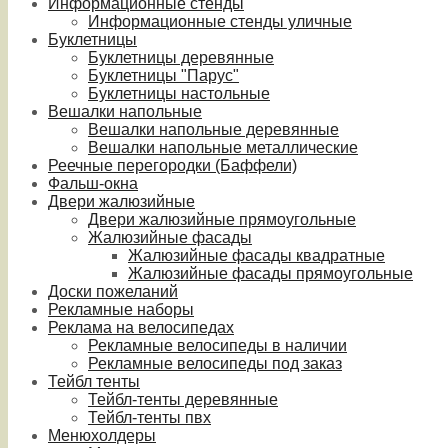
Информационные стенды
Информационные стенды уличные
Буклетницы
Буклетницы деревянные
Буклетницы "Парус"
Буклетницы настольные
Вешалки напольные
Вешалки напольные деревянные
Вешалки напольные металлические
Реечные перегородки (Баффели)
Фальш-окна
Двери жалюзийные
Двери жалюзийные прямоугольные
Жалюзийные фасады
Жалюзийные фасады квадратные
Жалюзийные фасады прямоугольные
Доски пожеланий
Рекламные наборы
Реклама на велосипедах
Рекламные велосипеды в наличии
Рекламные велосипеды под заказ
Тейбл тенты
Тейбл-тенты деревянные
Тейбл-тенты пвх
Менюхолдеры