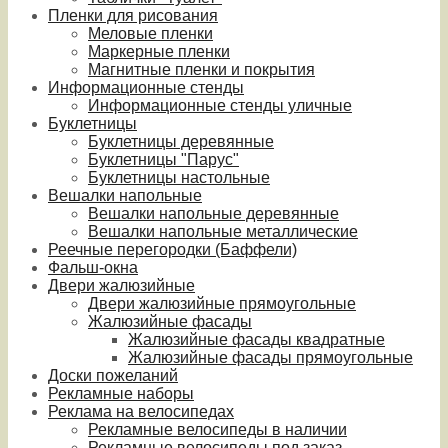
Пленки для рисования
Меловые пленки
Маркерные пленки
Магнитные пленки и покрытия
Информационные стенды
Информационные стенды уличные
Буклетницы
Буклетницы деревянные
Буклетницы "Парус"
Буклетницы настольные
Вешалки напольные
Вешалки напольные деревянные
Вешалки напольные металлические
Реечные перегородки (Баффели)
Фальш-окна
Двери жалюзийные
Двери жалюзийные прямоугольные
Жалюзийные фасады
Жалюзийные фасады квадратные
Жалюзийные фасады прямоугольные
Доски пожеланий
Рекламные наборы
Реклама на велосипедах
Рекламные велосипеды в наличии
Рекламные велосипеды под заказ