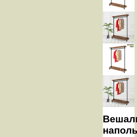
Вешал
напол