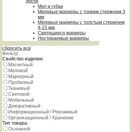
досок
Мел и губки
Меловые маркеры с тонким стержнем 3
мм
Меловые маркеры с толстым стержнем
4-15 мм
Светящиеся маркеры
Нестираемые маркеры
сбросить все
Фильтр
Свойство изделия:
Магнитный
Меловой
Маркерный
Пробковый
Тканевый
Световой
Мобильный
Декоративный
Информационный / Рекламный
Организационный / Хранение
Тип товара:
Основной