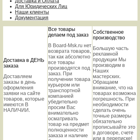
Доставка и Оплата
Для Юридических Лиц
Наши клиенты
Документация
Все товары
Собственное
делаем под заказ
производство
В Board-Msk.ru нет
Большую часть
возврата товаров,
рекламной
так как абсолютно
продукции Мы
Доставка в ДЕНЬ
все товары
производим в
заказа
производятся под
Наших
заказ. При
Доставляем
мастерских.
получении товара
заказы в день
Обращаем
курьером или
оформления
внимание, что на
транспортной
заявки на сайте
товарах возможна
компанией
товаров, которые
погрешность. При
убедительно
имеются В
необходимости
просим Вас
НАЛИЧИИ.
сделать очень
внимательно
точные размеры
осматривать
обязательно
товар на предмет
прописывайте это
полноценности
в договоре, счете
заказа и наличие
или в переписке!