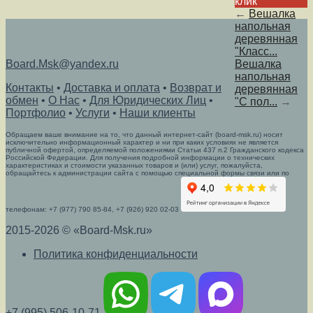
клик
←
Вешалка
напольная
деревянная
"Класс...
Board.Msk@yandex.ru
Вешалка
напольная
Контакты
•
Доставка и оплата
•
Возврат и
деревянная
обмен
•
О Нас
•
Для Юридических Лиц
•
"C пол...
→
Портфолио
•
Услуги
•
Наши клиенты
Обращаем ваше внимание на то, что данный интернет-сайт (board-msk.ru) носит
исключительно информационный характер и ни при каких условиях не является
публичной офертой, определяемой положениями Статьи 437 п.2 Гражданского кодекса
Российской Федерации. Для получения подробной информации о технических
характеристиках и стоимости указанных товаров и (или) услуг, пожалуйста,
обращайтесь к администрации сайта с помощью специальной формы связи или по
телефонам: +7 (977) 790 85-84, +7 (926) 920 02-03
2015-2026 © «Board-Msk.ru»
Политика конфиденциальности
+7 (995) 506-10-71