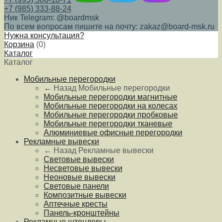
+7 (985) 333-88-24
Ник Telegram: @boardmsk
По всем вопросам пишите на почту: zakaz@board-msk.ru
Нужна консультация?
Корзина
(
0
)
Каталог
Каталог
Мобильные перегородки
← Назад
Мобильные перегородки
Мобильные перегородки магнитные
Мобильные перегородки на колесах
Мобильные перегородки пробковые
Мобильные перегородки тканевые
Алюминиевые офисные перегородки
Рекламные вывески
← Назад
Рекламные вывески
Световые вывески
Несветовые вывески
Неоновые вывески
Световые панели
Композитные вывески
Аптечные кресты
Панель-кронштейны
Рекламные штендеры