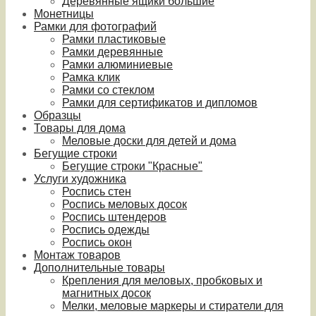
Деревянные ящики большие
Монетницы
Рамки для фотографий
Рамки пластиковые
Рамки деревянные
Рамки алюминиевые
Рамка клик
Рамки со стеклом
Рамки для сертификатов и дипломов
Образцы
Товары для дома
Меловые доски для детей и дома
Бегущие строки
Бегущие строки "Красные"
Услуги художника
Роспись стен
Роспись меловых досок
Роспись штендеров
Роспись одежды
Роспись окон
Монтаж товаров
Дополнительные товары
Крепления для меловых, пробковых и
магнитных досок
Мелки, меловые маркеры и стиратели для