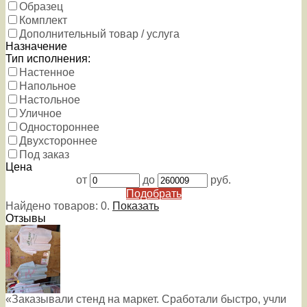
Образец
Комплект
Дополнительный товар / услуга
Назначение
Тип исполнения:
Настенное
Напольное
Настольное
Уличное
Одностороннее
Двухстороннее
Под заказ
Цена
от
до
руб.
Подобрать
Найдено товаров:
0
.
Показать
Отзывы
«Заказывали стенд на маркет. Сработали быстро, учли