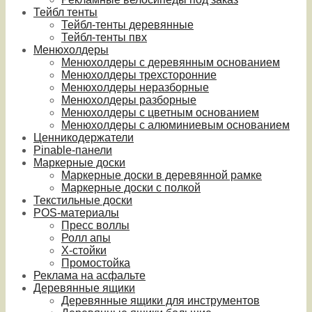
Тейбл тенты
Тейбл-тенты деревянные
Тейбл-тенты пвх
Менюхолдеры
Менюхолдеры с деревянным основанием
Менюхолдеры трехсторонние
Менюхолдеры неразборные
Менюхолдеры разборные
Менюхолдеры с цветным основанием
Менюхолдеры с алюминиевым основанием
Ценникодержатели
Pinable-панели
Маркерные доски
Маркерные доски в деревянной рамке
Маркерные доски с полкой
Текстильные доски
POS-материалы
Пресс воллы
Ролл апы
Х-стойки
Промостойка
Реклама на асфальте
Деревянные ящики
Деревянные ящики для инструментов