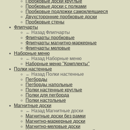
Пробковые доски круглые
Пробковые доски с полками
Пробковые подложки самоклеящиеся
Двухсторонние пробковые доски
Пробковые стены
Флипчарты
← Назад
Флипчарты
Флипчарты пробковые
Флипчарты магнитно-маркерные
Флипчарты меловые
Наборные меню
← Назад
Наборные меню
Наборные меню "Комплекты"
Полки настенные
← Назад
Полки настенные
Пегборды
Пегборды напольные
Полки настенные круглые
Полки для пегборда
Полки настольные
Магнитные доски
← Назад
Магнитные доски
Магнитные доски без рамки
Магнитно-маркерные доски
Магнитно-меловые доски