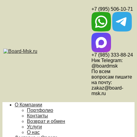
+7 (995) 506-10-71
+7 (985) 333-88-24
Ник Telegram:
@boardmsk
По всем
вопросам пишите
на почту:
zakaz@board-
msk.ru
О Компании
Портфолио
Контакты
Возврат и обмен
Услуги
О нас