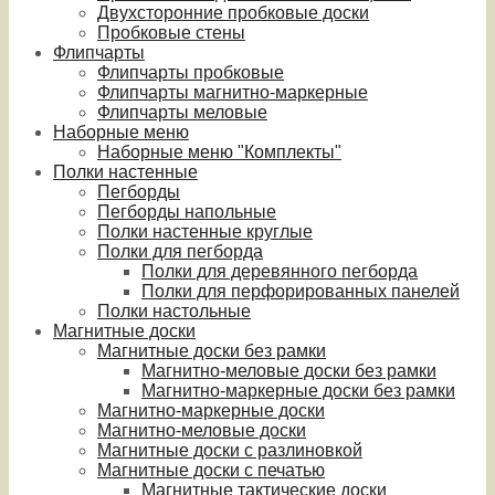
Двухсторонние пробковые доски
Пробковые стены
Флипчарты
Флипчарты пробковые
Флипчарты магнитно-маркерные
Флипчарты меловые
Наборные меню
Наборные меню "Комплекты"
Полки настенные
Пегборды
Пегборды напольные
Полки настенные круглые
Полки для пегборда
Полки для деревянного пегборда
Полки для перфорированных панелей
Полки настольные
Магнитные доски
Магнитные доски без рамки
Магнитно-меловые доски без рамки
Магнитно-маркерные доски без рамки
Магнитно-маркерные доски
Магнитно-меловые доски
Магнитные доски с разлиновкой
Магнитные доски с печатью
Магнитные тактические доски