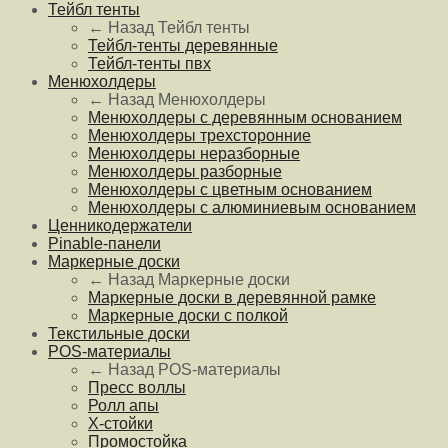
Тейбл тенты
← Назад
Тейбл тенты
Тейбл-тенты деревянные
Тейбл-тенты пвх
Менюхолдеры
← Назад
Менюхолдеры
Менюхолдеры с деревянным основанием
Менюхолдеры трехсторонние
Менюхолдеры неразборные
Менюхолдеры разборные
Менюхолдеры с цветным основанием
Менюхолдеры с алюминиевым основанием
Ценникодержатели
Pinable-панели
Маркерные доски
← Назад
Маркерные доски
Маркерные доски в деревянной рамке
Маркерные доски с полкой
Текстильные доски
POS-материалы
← Назад
POS-материалы
Пресс воллы
Ролл апы
Х-стойки
Промостойка