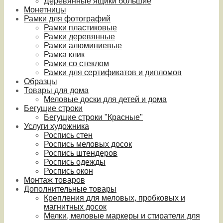
Деревянные ящики большие
Монетницы
Рамки для фотографий
Рамки пластиковые
Рамки деревянные
Рамки алюминиевые
Рамка клик
Рамки со стеклом
Рамки для сертификатов и дипломов
Образцы
Товары для дома
Меловые доски для детей и дома
Бегущие строки
Бегущие строки "Красные"
Услуги художника
Роспись стен
Роспись меловых досок
Роспись штендеров
Роспись одежды
Роспись окон
Монтаж товаров
Дополнительные товары
Крепления для меловых, пробковых и
магнитных досок
Мелки, меловые маркеры и стиратели для