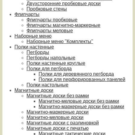
Двухсторонние пробковые доски
Пробковые стены
Флипчарты
Флипчарты пробковые
Флипчарты магнитно-маркерные
Флипчарты меловые
Наборные меню
Наборные меню "Комплекты"
Полки настенные
Пегборды
Пегборды напольные
Полки настенные круглые
Полки для пегборда
Полки для деревянного пегборда
Полки для перфорированных панелей
Полки настольные
Магнитные доски
Магнитные доски без рамки
Магнитно-меловые доски без рамки
Магнитно-маркерные доски без рамки
Магнитно-маркерные доски
Магнитно-меловые доски
Магнитные доски с разлиновкой
Магнитные доски с печатью
Магнитные тактические доски