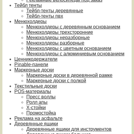
Тейбл тенты
Тейбл-тенты деревянные
Тейбл-тенты пвх
Менюхолдеры
Менюхолдеры с деревянным основанием
Менюхолдеры трехсторонние
Менюхолдеры неразборные
Менюхолдеры разборные
Менюхолдеры с цветным основанием
Менюхолдеры с алюминиевым основанием
Ценникодержатели
Pinable-панели
Маркерные доски
Маркерные доски в деревянной рамке
Маркерные доски с полкой
Текстильные доски
POS-материалы
Пресс воллы
Ролл апы
Х-стойки
Промостойка
Реклама на асфальте
Деревянные ящики
Деревянные ящики для инструментов