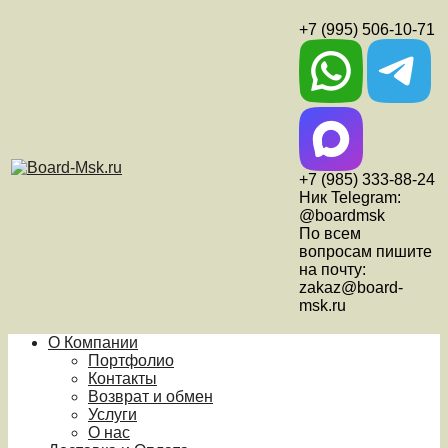
+7 (995) 506-10-71
+7 (985) 333-88-24
Ник Telegram:
@boardmsk
По всем
вопросам пишите
на почту:
zakaz@board-
msk.ru
О Компании
Портфолио
Контакты
Возврат и обмен
Услуги
О нас