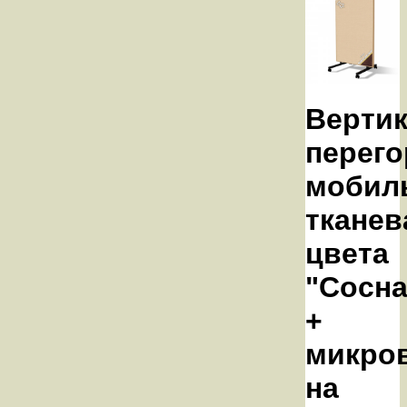
Верти
перего
мобил
тканев
цвета
"Сосна
+
микро
на