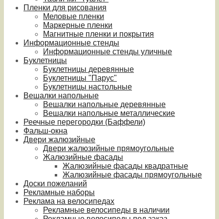
Пленки для рисования
Меловые пленки
Маркерные пленки
Магнитные пленки и покрытия
Информационные стенды
Информационные стенды уличные
Буклетницы
Буклетницы деревянные
Буклетницы "Парус"
Буклетницы настольные
Вешалки напольные
Вешалки напольные деревянные
Вешалки напольные металлические
Реечные перегородки (Баффели)
Фальш-окна
Двери жалюзийные
Двери жалюзийные прямоугольные
Жалюзийные фасады
Жалюзийные фасады квадратные
Жалюзийные фасады прямоугольные
Доски пожеланий
Рекламные наборы
Реклама на велосипедах
Рекламные велосипеды в наличии
Рекламные велосипеды под заказ