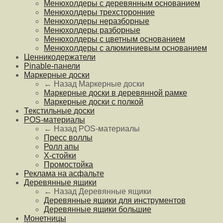
Менюхолдеры с деревянным основанием
Менюхолдеры трехсторонние
Менюхолдеры неразборные
Менюхолдеры разборные
Менюхолдеры с цветным основанием
Менюхолдеры с алюминиевым основанием
Ценникодержатели
Pinable-панели
Маркерные доски
← Назад
Маркерные доски
Маркерные доски в деревянной рамке
Маркерные доски с полкой
Текстильные доски
POS-материалы
← Назад
POS-материалы
Пресс воллы
Ролл апы
Х-стойки
Промостойка
Реклама на асфальте
Деревянные ящики
← Назад
Деревянные ящики
Деревянные ящики для инструментов
Деревянные ящики большие
Монетницы