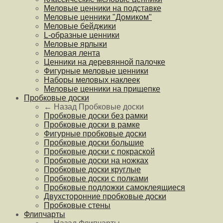
Меловые ценники на подставке
Меловые ценники "Домиком"
Меловые бейджики
L-образные ценники
Меловые ярлыки
Меловая лента
Ценники на деревянной палочке
Фигурные меловые ценники
Наборы меловых наклеек
Меловые ценники на прищепке
Пробковые доски
← Назад
Пробковые доски
Пробковые доски без рамки
Пробковые доски в рамке
Фигурные пробковые доски
Пробковые доски большие
Пробковые доски с покраской
Пробковые доски на ножках
Пробковые доски круглые
Пробковые доски с полками
Пробковые подложки самоклеящиеся
Двухсторонние пробковые доски
Пробковые стены
Флипчарты