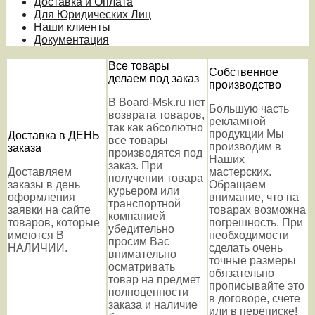
Доставка и Оплата
Для Юридических Лиц
Наши клиенты
Документация
Все товары
Собственное
делаем под заказ
производство
В Board-Msk.ru нет
Большую часть
возврата товаров,
рекламной
так как абсолютно
продукции Мы
Доставка в ДЕНЬ
все товары
производим в
заказа
производятся под
Наших
заказ. При
Доставляем
мастерских.
получении товара
заказы в день
Обращаем
курьером или
оформления
внимание, что на
транспортной
заявки на сайте
товарах возможна
компанией
товаров, которые
погрешность. При
убедительно
имеются В
необходимости
просим Вас
НАЛИЧИИ.
сделать очень
внимательно
точные размеры
осматривать
обязательно
товар на предмет
прописывайте это
полноценности
в договоре, счете
заказа и наличие
или в переписке!