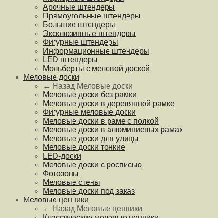
Арочные штендеры
Прямоугольные штендеры
Большие штендеры
Эксклюзивные штендеры
Фигурные штендеры
Информационные штендеры
LED штендеры
Мольберты с меловой доской
Меловые доски
← Назад
Меловые доски
Меловые доски без рамки
Меловые доски в деревянной рамке
Фигурные меловые доски
Меловые доски в раме с полкой
Меловые доски в алюминиевых рамах
Меловые доски для улицы
Меловые доски тонкие
LED-доски
Меловые доски с росписью
Фотозоны
Меловые стены
Меловые доски под заказ
Меловые ценники
← Назад
Меловые ценники
Классические меловые ценники