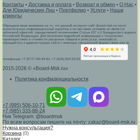
Контакты
•
Доставка и оплата
•
Возврат и обмен
•
О Нас
•
Для Юридических Лиц
•
Портфолио
•
Услуги
•
Наши
клиенты
Обращаем ваше внимание на то, что данный интернет-сайт (board-msk.ru) носит
исключительно информационный характер и ни при каких условиях не является
публичной офертой, определяемой положениями Статьи 437 п.2 Гражданского кодекса
Российской Федерации. Для получения подробной информации о технических
характеристиках и стоимости указанных товаров и (или) услуг, пожалуйста,
обращайтесь к администрации сайта с помощью специальной формы связи или по
телефонам: +7 (977) 790 85-84, +7 (926) 920 02-03
2015-2026 © «Board-Msk.ru»
Политика конфиденциальности
+7 (995) 506-10-71
+7 (985) 333-88-24
Ник Telegram: @boardmsk
По всем вопросам пишите на почту: zakaz@board-msk.ru
Нужна консультация?
Корзина
(
0
)
Каталог