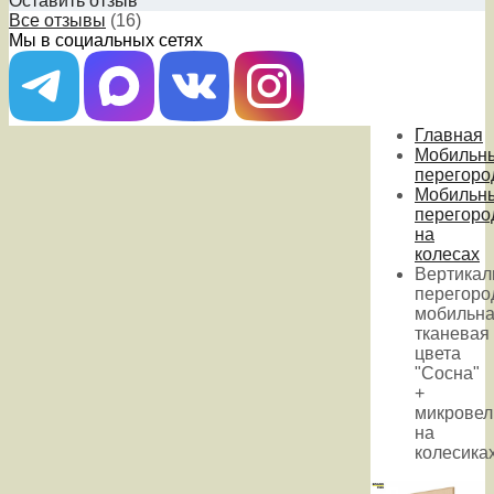
Оставить отзыв
Все отзывы
(16)
Мы в социальных сетях
Главная
Мобильн
перегоро
Мобильн
перегоро
на
колесах
Вертикал
перегоро
мобильн
тканевая
цвета
"Сосна"
+
микровел
на
колесика