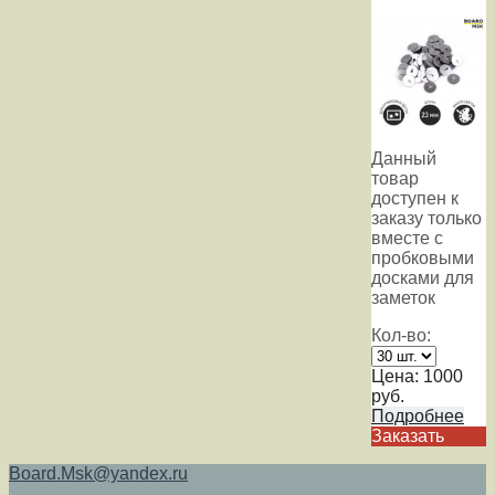
Данный
товар
доступен к
заказу только
вместе с
пробковыми
досками для
заметок
Кол-во:
Цена:
1000
руб.
Подробнее
Заказать
Board.Msk@yandex.ru