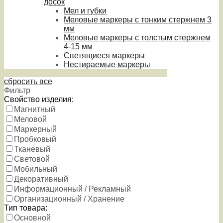
досок
Мел и губки
Меловые маркеры с тонким стержнем 3
мм
Меловые маркеры с толстым стержнем
4-15 мм
Светящиеся маркеры
Нестираемые маркеры
сбросить все
Фильтр
Свойство изделия:
Магнитный
Меловой
Маркерный
Пробковый
Тканевый
Световой
Мобильный
Декоративный
Информационный / Рекламный
Организационный / Хранение
Тип товара:
Основной