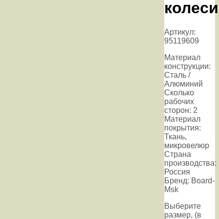
колеси
Артикул:
95119609
Материал
конструкции:
Сталь /
Алюминий
Сколько
рабочих
сторон: 2
Материал
покрытия:
Ткань,
микровелюр
Страна
производства:
Россия
Бренд: Board-
Msk
Выберите
размер, (в