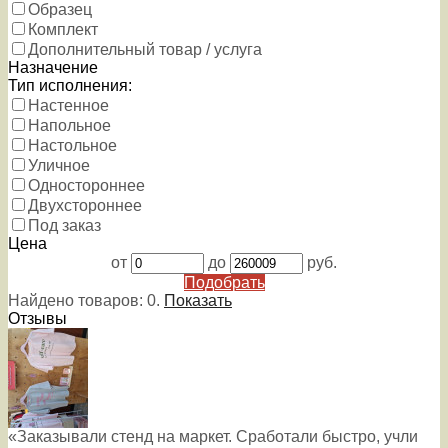
Образец
Комплект
Дополнительный товар / услуга
Назначение
Тип исполнения:
Настенное
Напольное
Настольное
Уличное
Одностороннее
Двухстороннее
Под заказ
Цена
от
до
руб.
Подобрать
Найдено товаров:
0
.
Показать
Отзывы
«Заказывали стенд на маркет. Сработали быстро, учли