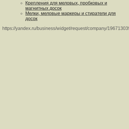
Крепления для меловых, пробковых и
магнитных досок
Мелки, меловые маркеры и стиратели для
досок
https://yandex.ru/business/widget/request/company/1967130