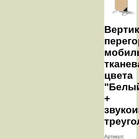
Верти
перего
мобил
тканев
цвета
"Белы
+
звуко
треуго
Артикул: