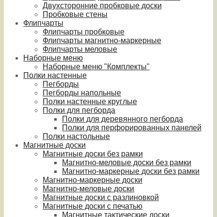
Двухсторонние пробковые доски
Пробковые стены
Флипчарты
Флипчарты пробковые
Флипчарты магнитно-маркерные
Флипчарты меловые
Наборные меню
Наборные меню "Комплекты"
Полки настенные
Пегборды
Пегборды напольные
Полки настенные круглые
Полки для пегборда
Полки для деревянного пегборда
Полки для перфорированных панелей
Полки настольные
Магнитные доски
Магнитные доски без рамки
Магнитно-меловые доски без рамки
Магнитно-маркерные доски без рамки
Магнитно-маркерные доски
Магнитно-меловые доски
Магнитные доски с разлиновкой
Магнитные доски с печатью
Магнитные тактические доски