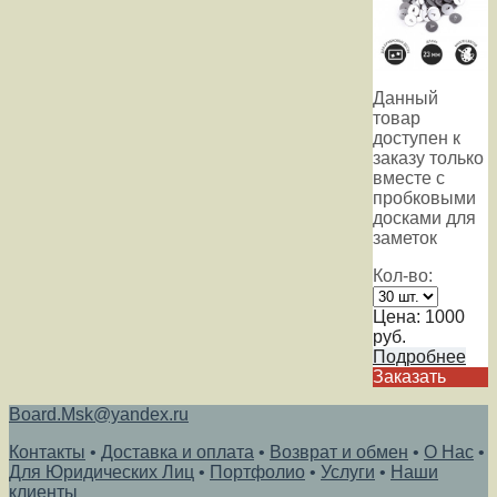
Данный
товар
доступен к
заказу только
вместе с
пробковыми
досками для
заметок
Кол-во:
Цена:
1000
руб.
Подробнее
Заказать
Board.Msk@yandex.ru
Контакты
•
Доставка и оплата
•
Возврат и обмен
•
О Нас
•
Для Юридических Лиц
•
Портфолио
•
Услуги
•
Наши
клиенты