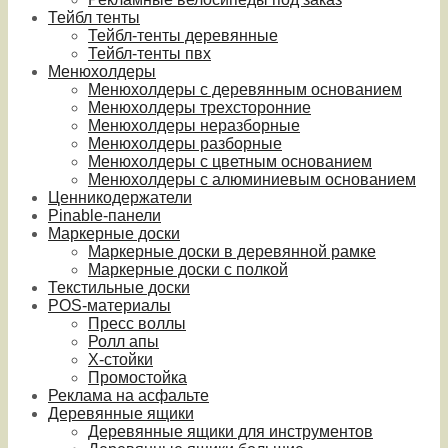
Тейбл тенты
Тейбл-тенты деревянные
Тейбл-тенты пвх
Менюхолдеры
Менюхолдеры с деревянным основанием
Менюхолдеры трехсторонние
Менюхолдеры неразборные
Менюхолдеры разборные
Менюхолдеры с цветным основанием
Менюхолдеры с алюминиевым основанием
Ценникодержатели
Pinable-панели
Маркерные доски
Маркерные доски в деревянной рамке
Маркерные доски с полкой
Текстильные доски
POS-материалы
Пресс воллы
Ролл апы
Х-стойки
Промостойка
Реклама на асфальте
Деревянные ящики
Деревянные ящики для инструментов