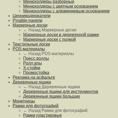
Менюхолдеры разборные
Менюхолдеры с цветным основанием
Менюхолдеры с алюминиевым основанием
Ценникодержатели
Pinable-панели
Маркерные доски
← Назад
Маркерные доски
Маркерные доски в деревянной рамке
Маркерные доски с полкой
Текстильные доски
POS-материалы
← Назад
POS-материалы
Пресс воллы
Ролл апы
Х-стойки
Промостойка
Реклама на асфальте
Деревянные ящики
← Назад
Деревянные ящики
Деревянные ящики для инструментов
Деревянные ящики большие
Монетницы
Рамки для фотографий
← Назад
Рамки для фотографий
Рамки пластиковые