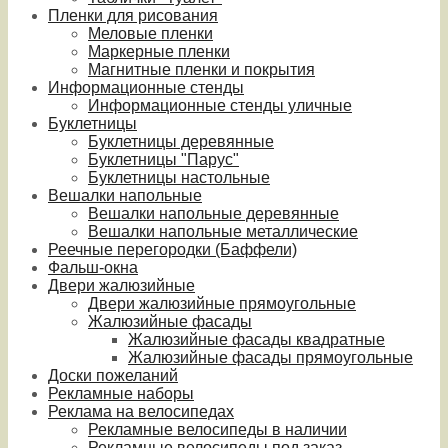
Пленки для рисования
Меловые пленки
Маркерные пленки
Магнитные пленки и покрытия
Информационные стенды
Информационные стенды уличные
Буклетницы
Буклетницы деревянные
Буклетницы "Парус"
Буклетницы настольные
Вешалки напольные
Вешалки напольные деревянные
Вешалки напольные металлические
Реечные перегородки (Баффели)
Фальш-окна
Двери жалюзийные
Двери жалюзийные прямоугольные
Жалюзийные фасады
Жалюзийные фасады квадратные
Жалюзийные фасады прямоугольные
Доски пожеланий
Рекламные наборы
Реклама на велосипедах
Рекламные велосипеды в наличии
Рекламные велосипеды под заказ