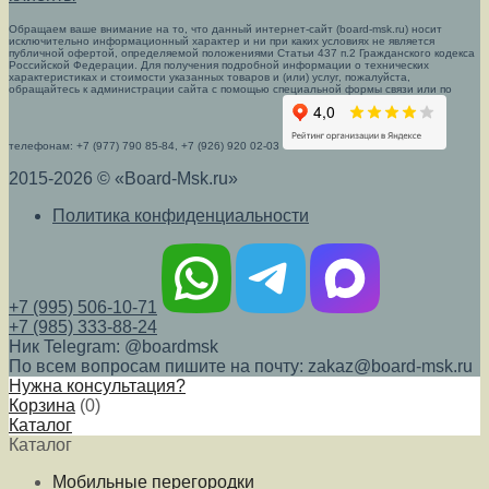
Обращаем ваше внимание на то, что данный интернет-сайт (board-msk.ru) носит
исключительно информационный характер и ни при каких условиях не является
публичной офертой, определяемой положениями Статьи 437 п.2 Гражданского кодекса
Российской Федерации. Для получения подробной информации о технических
характеристиках и стоимости указанных товаров и (или) услуг, пожалуйста,
обращайтесь к администрации сайта с помощью специальной формы связи или по
телефонам: +7 (977) 790 85-84, +7 (926) 920 02-03
2015-2026 © «Board-Msk.ru»
Политика конфиденциальности
+7 (995) 506-10-71
+7 (985) 333-88-24
Ник Telegram: @boardmsk
По всем вопросам пишите на почту: zakaz@board-msk.ru
Нужна консультация?
Корзина
(
0
)
Каталог
Каталог
Мобильные перегородки