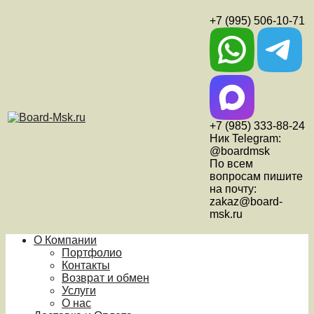
+7 (995) 506-10-71
+7 (985) 333-88-24
Ник Telegram:
@boardmsk
По всем
вопросам пишите
на почту:
zakaz@board-
msk.ru
О Компании
Портфолио
Контакты
Возврат и обмен
Услуги
О нас