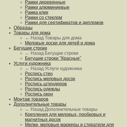
Рамки деревянные
Рамки алюминиевые
Рамка клик
Рамки со стеклом
Рамки для сертификатов и дипломов
Образцы
Товары для дома
← Назад
Товары для дома
Меловые доски для детей и дома
Бегущие строки
← Назад
Бегущие строки
Бегущие строки "Красные"
Услуги художника
← Назад
Услуги художника
Роспись стен
Роспись меловых досок
Роспись штендеров
Роспись одежды
Роспись окон
Монтаж товаров
Дополнительные товары
← Назад
Дополнительные товары
Крепления для меловых, пробковых и
магнитных досок
Мелки, меловые маркеры и стиратели для