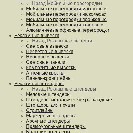
← Назад
Мобильные перегородки
Мобильные перегородки магнитные
Мобильные перегородки на колесах
Мобильные перегородки пробковые
Мобильные перегородки тканевые
Алюминиевые офисные перегородки
Рекламные вывески
← Назад
Рекламные вывески
Световые вывески
Несветовые вывески
Неоновые вывески
Световые панели
Композитные вывески
Аптечные кресты
Панель-кронштейны
Рекламные штендеры
← Назад
Рекламные штендеры
Меловые штендеры
Штендеры металлические раскладные
Штендеры для печати
Стритлайны
Маркерные штендеры
Арочные штендеры
Прямоугольные штендеры
Большие штендеры