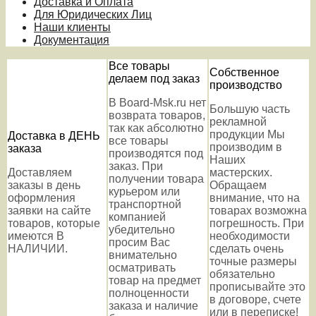
Доставка и Оплата
Для Юридических Лиц
Наши клиенты
Документация
Все товары
Собственное
делаем под заказ
производство
В Board-Msk.ru нет
Большую часть
возврата товаров,
рекламной
так как абсолютно
продукции Мы
Доставка в ДЕНЬ
все товары
производим в
заказа
производятся под
Наших
заказ. При
Доставляем
мастерских.
получении товара
заказы в день
Обращаем
курьером или
оформления
внимание, что на
транспортной
заявки на сайте
товарах возможна
компанией
товаров, которые
погрешность. При
убедительно
имеются В
необходимости
просим Вас
НАЛИЧИИ.
сделать очень
внимательно
точные размеры
осматривать
обязательно
товар на предмет
прописывайте это
полноценности
в договоре, счете
заказа и наличие
или в переписке!