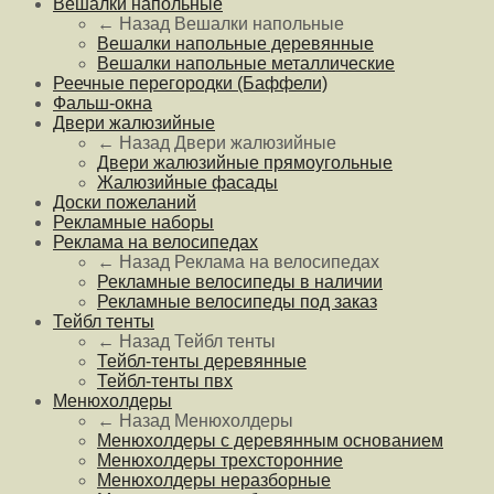
Вешалки напольные
← Назад
Вешалки напольные
Вешалки напольные деревянные
Вешалки напольные металлические
Реечные перегородки (Баффели)
Фальш-окна
Двери жалюзийные
← Назад
Двери жалюзийные
Двери жалюзийные прямоугольные
Жалюзийные фасады
Доски пожеланий
Рекламные наборы
Реклама на велосипедах
← Назад
Реклама на велосипедах
Рекламные велосипеды в наличии
Рекламные велосипеды под заказ
Тейбл тенты
← Назад
Тейбл тенты
Тейбл-тенты деревянные
Тейбл-тенты пвх
Менюхолдеры
← Назад
Менюхолдеры
Менюхолдеры с деревянным основанием
Менюхолдеры трехсторонние
Менюхолдеры неразборные