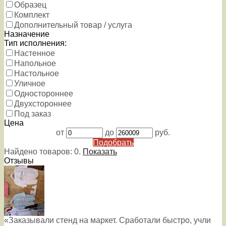
Образец
Комплект
Дополнительный товар / услуга
Назначение
Тип исполнения:
Настенное
Напольное
Настольное
Уличное
Одностороннее
Двухстороннее
Под заказ
Цена
от
до
руб.
Подобрать
Найдено товаров:
0
.
Показать
Отзывы
«Заказывали стенд на маркет. Сработали быстро, учли