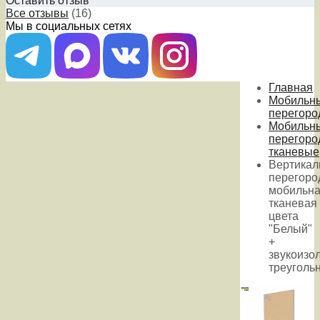
Оставить отзыв
Все отзывы
(16)
Мы в социальных сетях
Главная
Мобильн
перегоро
Мобильн
перегоро
тканевые
Вертикал
перегоро
мобильн
тканевая
цвета
"Белый"
+
звукоизо
треуголь