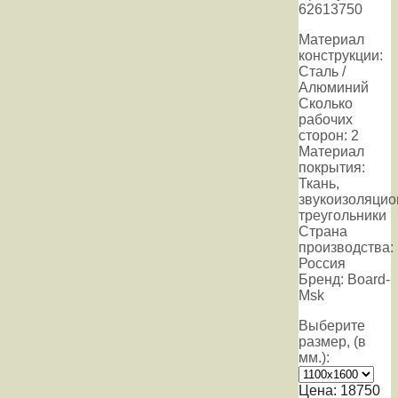
62613750
Материал
конструкции:
Сталь /
Алюминий
Сколько
рабочих
сторон: 2
Материал
покрытия:
Ткань,
звукоизоляци
треугольники
Страна
производства:
Россия
Бренд: Board-
Msk
Выберите
размер, (в
мм.):
Цена:
18750