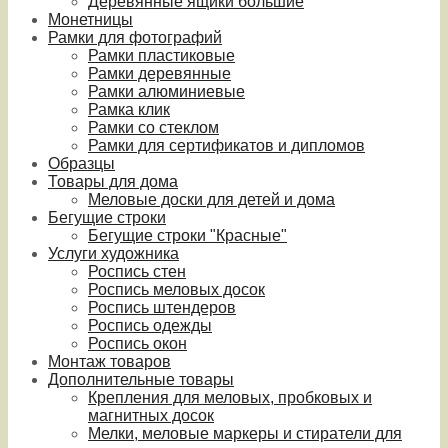
Деревянные ящики большие
Монетницы
Рамки для фотографий
Рамки пластиковые
Рамки деревянные
Рамки алюминиевые
Рамка клик
Рамки со стеклом
Рамки для сертификатов и дипломов
Образцы
Товары для дома
Меловые доски для детей и дома
Бегущие строки
Бегущие строки "Красные"
Услуги художника
Роспись стен
Роспись меловых досок
Роспись штендеров
Роспись одежды
Роспись окон
Монтаж товаров
Дополнительные товары
Крепления для меловых, пробковых и
магнитных досок
Мелки, меловые маркеры и стиратели для