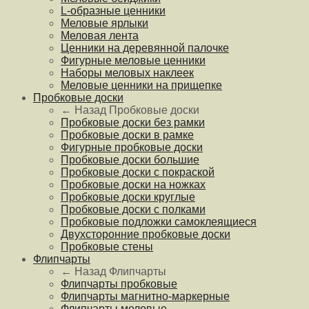
L-образные ценники
Меловые ярлыки
Меловая лента
Ценники на деревянной палочке
Фигурные меловые ценники
Наборы меловых наклеек
Меловые ценники на прищепке
Пробковые доски
← Назад
Пробковые доски
Пробковые доски без рамки
Пробковые доски в рамке
Фигурные пробковые доски
Пробковые доски большие
Пробковые доски с покраской
Пробковые доски на ножках
Пробковые доски круглые
Пробковые доски с полками
Пробковые подложки самоклеящиеся
Двухсторонние пробковые доски
Пробковые стены
Флипчарты
← Назад
Флипчарты
Флипчарты пробковые
Флипчарты магнитно-маркерные
Флипчарты меловые