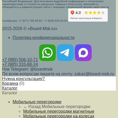
Российской Федерации. Для получения подробной информации о технических
характеристиках и стоимости указанных товаров и (или) услуг, пожалуйста,
обращайтесь к администрации сайта с помощью специальной формы связи или по
телефонам: +7 (977) 790 85-84, +7 (926) 920 02-03
2015-2026 © «Board-Msk.ru»
Политика конфиденциальности
+7 (995) 506-10-71
+7 (985) 333-88-24
Ник Telegram: @boardmsk
По всем вопросам пишите на почту: zakaz@board-msk.ru
Нужна консультация?
Корзина
(
0
)
Каталог
Каталог
Мобильные перегородки
← Назад
Мобильные перегородки
Мобильные перегородки магнитные
Мобильные перегородки на колесах