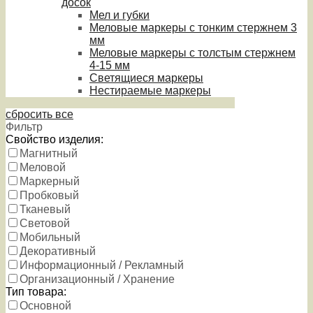
досок
Мел и губки
Меловые маркеры с тонким стержнем 3
мм
Меловые маркеры с толстым стержнем
4-15 мм
Светящиеся маркеры
Нестираемые маркеры
сбросить все
Фильтр
Свойство изделия:
Магнитный
Меловой
Маркерный
Пробковый
Тканевый
Световой
Мобильный
Декоративный
Информационный / Рекламный
Организационный / Хранение
Тип товара:
Основной