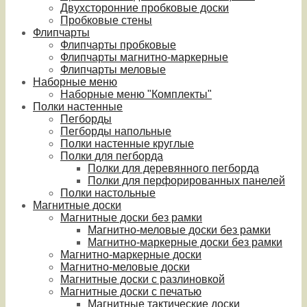
Двухсторонние пробковые доски
Пробковые стены
Флипчарты
Флипчарты пробковые
Флипчарты магнитно-маркерные
Флипчарты меловые
Наборные меню
Наборные меню "Комплекты"
Полки настенные
Пегборды
Пегборды напольные
Полки настенные круглые
Полки для пегборда
Полки для деревянного пегборда
Полки для перфорированных панелей
Полки настольные
Магнитные доски
Магнитные доски без рамки
Магнитно-меловые доски без рамки
Магнитно-маркерные доски без рамки
Магнитно-маркерные доски
Магнитно-меловые доски
Магнитные доски с разлиновкой
Магнитные доски с печатью
Магнитные тактические доски