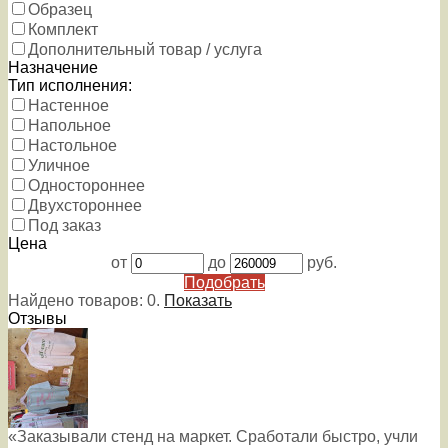
Образец
Комплект
Дополнительный товар / услуга
Назначение
Тип исполнения:
Настенное
Напольное
Настольное
Уличное
Одностороннее
Двухстороннее
Под заказ
Цена
от
до
руб.
Подобрать
Найдено товаров:
0
.
Показать
Отзывы
«Заказывали стенд на маркет. Сработали быстро, учли