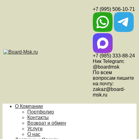
+7 (995) 506-10-71
+7 (985) 333-88-24
Ник Telegram:
@boardmsk
По всем
вопросам пишите
на почту:
zakaz@board-
msk.ru
О Компании
Портфолио
Контакты
Возврат и обмен
Услуги
О нас