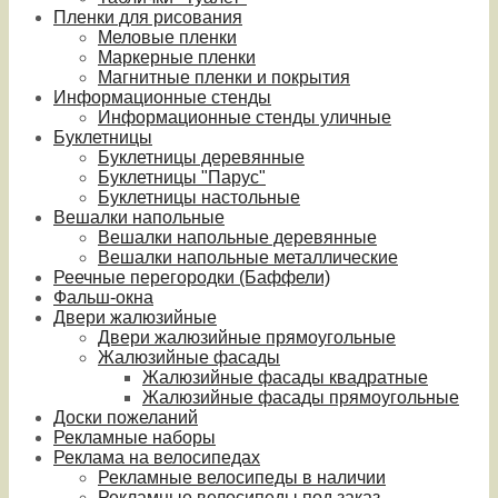
Пленки для рисования
Меловые пленки
Маркерные пленки
Магнитные пленки и покрытия
Информационные стенды
Информационные стенды уличные
Буклетницы
Буклетницы деревянные
Буклетницы "Парус"
Буклетницы настольные
Вешалки напольные
Вешалки напольные деревянные
Вешалки напольные металлические
Реечные перегородки (Баффели)
Фальш-окна
Двери жалюзийные
Двери жалюзийные прямоугольные
Жалюзийные фасады
Жалюзийные фасады квадратные
Жалюзийные фасады прямоугольные
Доски пожеланий
Рекламные наборы
Реклама на велосипедах
Рекламные велосипеды в наличии
Рекламные велосипеды под заказ