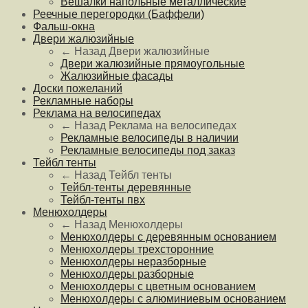
Вешалки напольные металлические
Реечные перегородки (Баффели)
Фальш-окна
Двери жалюзийные
← Назад
Двери жалюзийные
Двери жалюзийные прямоугольные
Жалюзийные фасады
Доски пожеланий
Рекламные наборы
Реклама на велосипедах
← Назад
Реклама на велосипедах
Рекламные велосипеды в наличии
Рекламные велосипеды под заказ
Тейбл тенты
← Назад
Тейбл тенты
Тейбл-тенты деревянные
Тейбл-тенты пвх
Менюхолдеры
← Назад
Менюхолдеры
Менюхолдеры с деревянным основанием
Менюхолдеры трехсторонние
Менюхолдеры неразборные
Менюхолдеры разборные
Менюхолдеры с цветным основанием
Менюхолдеры с алюминиевым основанием