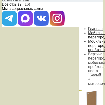
Оставить отзыв
Все отзывы
(16)
Мы в социальных сетях
Главная
Мобильн
перегоро
Мобильн
перегоро
пробков
Вертикал
перегоро
мобильн
пробкова
цвета
"Белый"
+
микрове