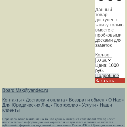
Данный
товар
доступен к
заказу только
вместе с
пробковыми
досками для
заметок
Кол-во:
Цена:
1000
руб.
Подробнее
Заказать
Board.Msk@yandex.ru
Контакты
•
Доставка и оплата
•
Возврат и обмен
•
О Нас
•
Для Юридических Лиц
•
Портфолио
•
Услуги
•
Наши
клиенты
Обращаем ваше внимание на то, что данный интернет-сайт (board-msk.ru) носит
исключительно информационный характер и ни при каких условиях не является
публичной офертой, определяемой положениями Статьи 437 п.2 Гражданского кодекса