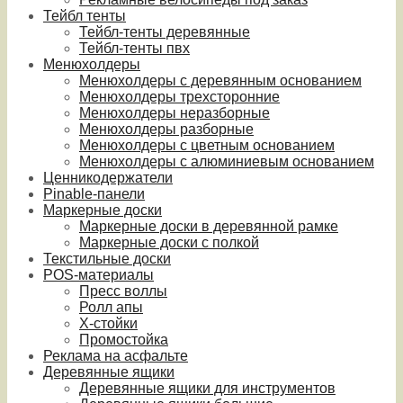
Тейбл тенты
Тейбл-тенты деревянные
Тейбл-тенты пвх
Менюхолдеры
Менюхолдеры с деревянным основанием
Менюхолдеры трехсторонние
Менюхолдеры неразборные
Менюхолдеры разборные
Менюхолдеры с цветным основанием
Менюхолдеры с алюминиевым основанием
Ценникодержатели
Pinable-панели
Маркерные доски
Маркерные доски в деревянной рамке
Маркерные доски с полкой
Текстильные доски
POS-материалы
Пресс воллы
Ролл апы
Х-стойки
Промостойка
Реклама на асфальте
Деревянные ящики
Деревянные ящики для инструментов