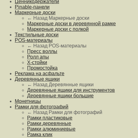
Ценникодержатели
Pinable-панели
Маркерные доски
← Назад
Маркерные доски
Маркерные доски в деревянной рамке
Маркерные доски с полкой
Текстильные доски
POS-материалы
← Назад
POS-материалы
Пресс воллы
Ролл апы
Х-стойки
Промостойка
Реклама на асфальте
Деревянные ящики
← Назад
Деревянные ящики
Деревянные ящики для инструментов
Деревянные ящики большие
Монетницы
Рамки для фотографий
← Назад
Рамки для фотографий
Рамки пластиковые
Рамки деревянные
Рамки алюминиевые
Рамка клик