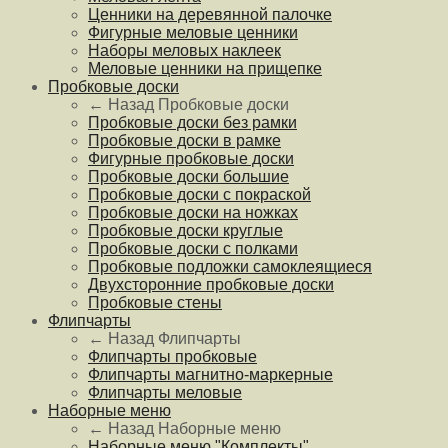
Ценники на деревянной палочке
Фигурные меловые ценники
Наборы меловых наклеек
Меловые ценники на прищепке
Пробковые доски
← Назад
Пробковые доски
Пробковые доски без рамки
Пробковые доски в рамке
Фигурные пробковые доски
Пробковые доски большие
Пробковые доски с покраской
Пробковые доски на ножках
Пробковые доски круглые
Пробковые доски с полками
Пробковые подложки самоклеящиеся
Двухсторонние пробковые доски
Пробковые стены
Флипчарты
← Назад
Флипчарты
Флипчарты пробковые
Флипчарты магнитно-маркерные
Флипчарты меловые
Наборные меню
← Назад
Наборные меню
Наборные меню "Комплекты"