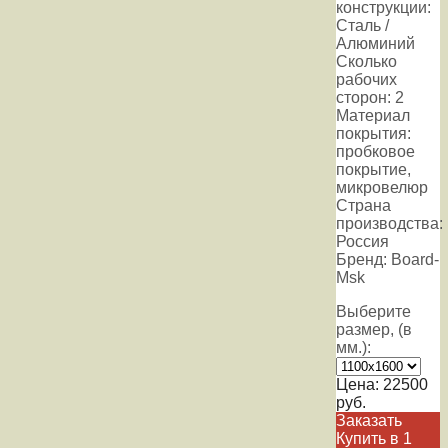
конструкции:
Сталь /
Алюминий
Сколько
рабочих
сторон: 2
Материал
покрытия:
пробковое
покрытие,
микровелюр
Страна
производства:
Россия
Бренд: Board-
Msk
Выберите
размер, (в
мм.):
Цена:
22500
руб.
Заказать
Купить в 1