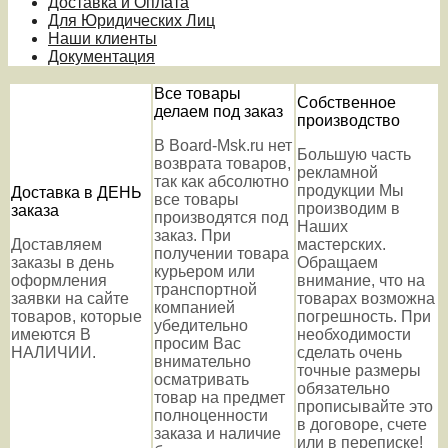
Доставка и Оплата
Для Юридических Лиц
Наши клиенты
Документация
Все товары
Собственное
делаем под заказ
производство
В Board-Msk.ru нет
Большую часть
возврата товаров,
рекламной
так как абсолютно
продукции Мы
Доставка в ДЕНЬ
все товары
производим в
заказа
производятся под
Наших
заказ. При
Доставляем
мастерских.
получении товара
заказы в день
Обращаем
курьером или
оформления
внимание, что на
транспортной
заявки на сайте
товарах возможна
компанией
товаров, которые
погрешность. При
убедительно
имеются В
необходимости
просим Вас
НАЛИЧИИ.
сделать очень
внимательно
точные размеры
осматривать
обязательно
товар на предмет
прописывайте это
полноценности
в договоре, счете
заказа и наличие
или в переписке!