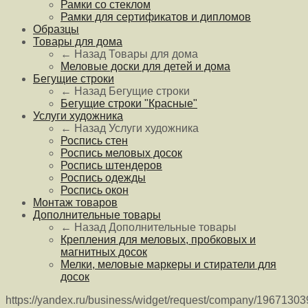
Рамки со стеклом
Рамки для сертификатов и дипломов
Образцы
Товары для дома
← Назад
Товары для дома
Меловые доски для детей и дома
Бегущие строки
← Назад
Бегущие строки
Бегущие строки "Красные"
Услуги художника
← Назад
Услуги художника
Роспись стен
Роспись меловых досок
Роспись штендеров
Роспись одежды
Роспись окон
Монтаж товаров
Дополнительные товары
← Назад
Дополнительные товары
Крепления для меловых, пробковых и
магнитных досок
Мелки, меловые маркеры и стиратели для
досок
https://yandex.ru/business/widget/request/company/1967130