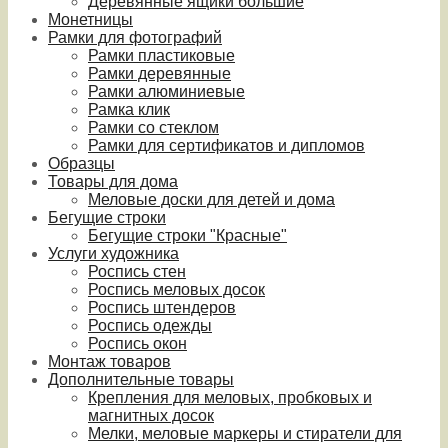
Деревянные ящики большие
Монетницы
Рамки для фотографий
Рамки пластиковые
Рамки деревянные
Рамки алюминиевые
Рамка клик
Рамки со стеклом
Рамки для сертификатов и дипломов
Образцы
Товары для дома
Меловые доски для детей и дома
Бегущие строки
Бегущие строки "Красные"
Услуги художника
Роспись стен
Роспись меловых досок
Роспись штендеров
Роспись одежды
Роспись окон
Монтаж товаров
Дополнительные товары
Крепления для меловых, пробковых и
магнитных досок
Мелки, меловые маркеры и стиратели для