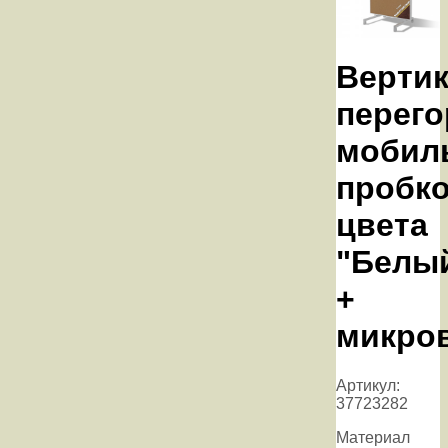
Верти
перего
мобил
пробк
цвета
"Белы
+
микро
Артикул:
37723282
Материал