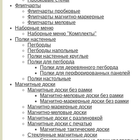
Флипчарты
Флипчарты пробковые
Флипчарты магнитно-маркерные
Флипчарты меловые
Наборные меню
Наборные меню "Комплекты"
Полки настенные
Пегборды
Пегборды напольные
Полки настенные круглые
Полки для пегборда
Полки для деревянного пегборда
Полки для перфорированных панелей
Полки настольные
Магнитные доски
Магнитные доски без рамки
Магнитно-меловые доски без рамки
Магнитно-маркерные доски без рамки
Магнитно-маркерные доски
Магнитно-меловые доски
Магнитные доски с разлиновкой
Магнитные доски с печатью
Магнитные тактические доски
Стеклянные магнитные доски