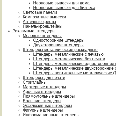
Неоновые вывески для дома
Неоновые вывески для бизнеса
Световые панели
Композитные вывески
Аптечные кресты
Панель-кронштейны
Рекламные штендеры
Меловые штендеры
Односторонние штендеры
Двухсторонние штендеры
Штендеры металлические раскладные
Штендеры металлические с печатью
Штендеры металлические без печати
Штендеры металлические односторонние
Штендеры металлические двухсторонние 
Штендеры вертикальные металлические (T
Штендеры для печати
Стритлайны
Маркерные штендеры
Арочные штендеры
Прямоугольные штендеры
Большие штендеры
Эксклюзивные штендеры
Фигурные штендеры
Информационные штендеры