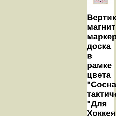
Верти
магнит
марке
доска
в
рамке
цвета
"Сосна
тактич
"Для
Хоккея