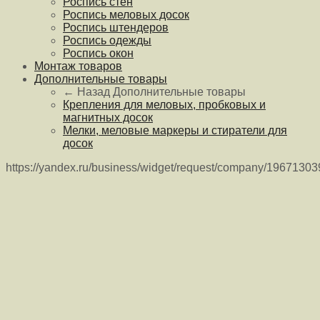
Роспись стен
Роспись меловых досок
Роспись штендеров
Роспись одежды
Роспись окон
Монтаж товаров
Дополнительные товары
← Назад
Дополнительные товары
Крепления для меловых, пробковых и
магнитных досок
Мелки, меловые маркеры и стиратели для
досок
https://yandex.ru/business/widget/request/company/1967130