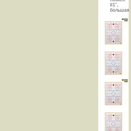
#1",
большая