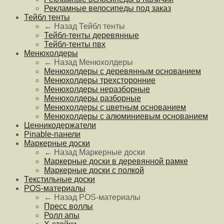
Рекламные велосипеды под заказ
Тейбл тенты
← Назад
Тейбл тенты
Тейбл-тенты деревянные
Тейбл-тенты пвх
Менюхолдеры
← Назад
Менюхолдеры
Менюхолдеры с деревянным основанием
Менюхолдеры трехсторонние
Менюхолдеры неразборные
Менюхолдеры разборные
Менюхолдеры с цветным основанием
Менюхолдеры с алюминиевым основанием
Ценникодержатели
Pinable-панели
Маркерные доски
← Назад
Маркерные доски
Маркерные доски в деревянной рамке
Маркерные доски с полкой
Текстильные доски
POS-материалы
← Назад
POS-материалы
Пресс воллы
Ролл апы