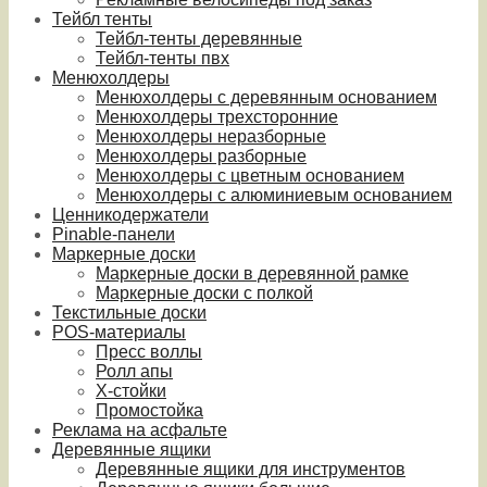
Тейбл тенты
Тейбл-тенты деревянные
Тейбл-тенты пвх
Менюхолдеры
Менюхолдеры с деревянным основанием
Менюхолдеры трехсторонние
Менюхолдеры неразборные
Менюхолдеры разборные
Менюхолдеры с цветным основанием
Менюхолдеры с алюминиевым основанием
Ценникодержатели
Pinable-панели
Маркерные доски
Маркерные доски в деревянной рамке
Маркерные доски с полкой
Текстильные доски
POS-материалы
Пресс воллы
Ролл апы
Х-стойки
Промостойка
Реклама на асфальте
Деревянные ящики
Деревянные ящики для инструментов