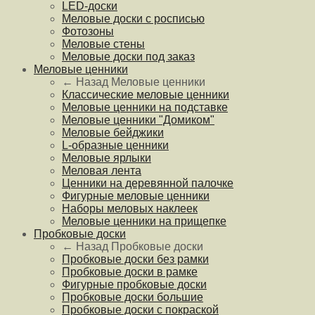
LED-доски
Меловые доски с росписью
Фотозоны
Меловые стены
Меловые доски под заказ
Меловые ценники
← Назад
Меловые ценники
Классические меловые ценники
Меловые ценники на подставке
Меловые ценники "Домиком"
Меловые бейджики
L-образные ценники
Меловые ярлыки
Меловая лента
Ценники на деревянной палочке
Фигурные меловые ценники
Наборы меловых наклеек
Меловые ценники на прищепке
Пробковые доски
← Назад
Пробковые доски
Пробковые доски без рамки
Пробковые доски в рамке
Фигурные пробковые доски
Пробковые доски большие
Пробковые доски с покраской