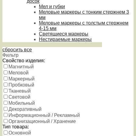
досок
Мел и губки
Меловые маркеры с тонким стержнем 3
мм
Меловые маркеры с толстым стержнем
4-15 мм
Светящиеся маркеры
Нестираемые маркеры
сбросить все
Фильтр
Свойство изделия:
Магнитный
Меловой
Маркерный
Пробковый
Тканевый
Световой
Мобильный
Декоративный
Информационный / Рекламный
Организационный / Хранение
Тип товара:
Основной