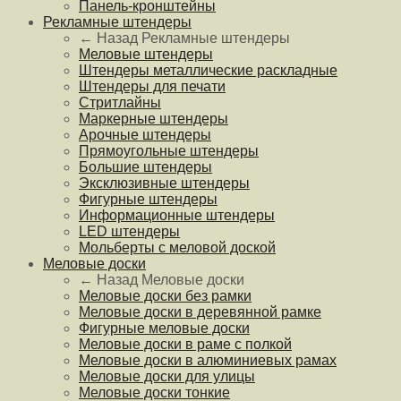
Панель-кронштейны
Рекламные штендеры
← Назад
Рекламные штендеры
Меловые штендеры
Штендеры металлические раскладные
Штендеры для печати
Стритлайны
Маркерные штендеры
Арочные штендеры
Прямоугольные штендеры
Большие штендеры
Эксклюзивные штендеры
Фигурные штендеры
Информационные штендеры
LED штендеры
Мольберты с меловой доской
Меловые доски
← Назад
Меловые доски
Меловые доски без рамки
Меловые доски в деревянной рамке
Фигурные меловые доски
Меловые доски в раме с полкой
Меловые доски в алюминиевых рамах
Меловые доски для улицы
Меловые доски тонкие