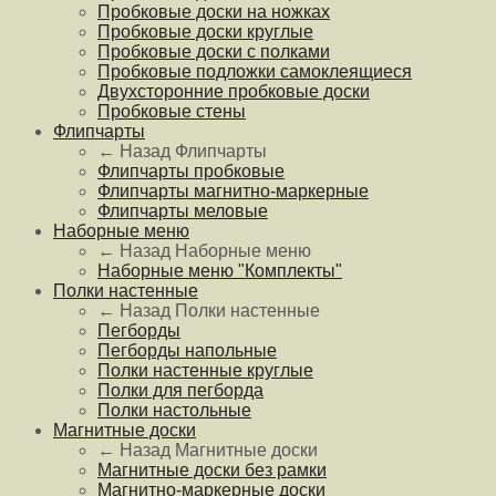
Пробковые доски на ножках
Пробковые доски круглые
Пробковые доски с полками
Пробковые подложки самоклеящиеся
Двухсторонние пробковые доски
Пробковые стены
Флипчарты
← Назад
Флипчарты
Флипчарты пробковые
Флипчарты магнитно-маркерные
Флипчарты меловые
Наборные меню
← Назад
Наборные меню
Наборные меню "Комплекты"
Полки настенные
← Назад
Полки настенные
Пегборды
Пегборды напольные
Полки настенные круглые
Полки для пегборда
Полки настольные
Магнитные доски
← Назад
Магнитные доски
Магнитные доски без рамки
Магнитно-маркерные доски