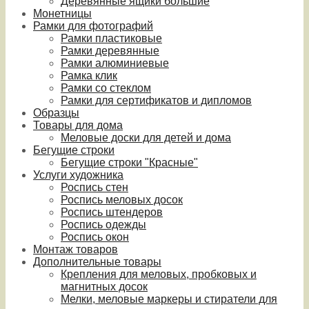
Деревянные ящики большие
Монетницы
Рамки для фотографий
Рамки пластиковые
Рамки деревянные
Рамки алюминиевые
Рамка клик
Рамки со стеклом
Рамки для сертификатов и дипломов
Образцы
Товары для дома
Меловые доски для детей и дома
Бегущие строки
Бегущие строки "Красные"
Услуги художника
Роспись стен
Роспись меловых досок
Роспись штендеров
Роспись одежды
Роспись окон
Монтаж товаров
Дополнительные товары
Крепления для меловых, пробковых и
магнитных досок
Мелки, меловые маркеры и стиратели для