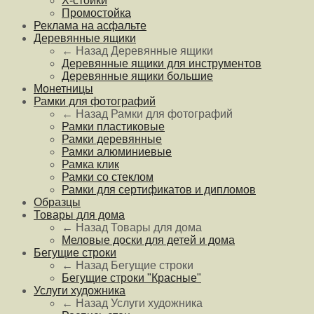
Х-стойки
Промостойка
Реклама на асфальте
Деревянные ящики
← Назад
Деревянные ящики
Деревянные ящики для инструментов
Деревянные ящики большие
Монетницы
Рамки для фотографий
← Назад
Рамки для фотографий
Рамки пластиковые
Рамки деревянные
Рамки алюминиевые
Рамка клик
Рамки со стеклом
Рамки для сертификатов и дипломов
Образцы
Товары для дома
← Назад
Товары для дома
Меловые доски для детей и дома
Бегущие строки
← Назад
Бегущие строки
Бегущие строки "Красные"
Услуги художника
← Назад
Услуги художника