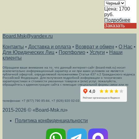
Цена:
1700
руб.
Подробнее
Заказать
Board.Msk@yandex.ru
Контакты
•
Доставка и оплата
•
Возврат и обмен
•
О Нас
•
Для Юридических Лиц
•
Портфолио
•
Услуги
•
Наши
клиенты
Обращаем ваше внимание на то, что данный интернет-сайт (board-msk.ru) носит
исключительно информационный характер и ни при каких условиях не является
публичной офертой, определяемой положениями Статьи 437 п.2 Гражданского кодекса
Российской Федерации. Для получения подробной информации о технических
характеристиках и стоимости указанных товаров и (или) услуг, пожалуйста,
обращайтесь к администрации сайта с помощью специальной формы связи или по
телефонам: +7 (977) 790 85-84, +7 (926) 920 02-03
2015-2026 © «Board-Msk.ru»
Политика конфиденциальности