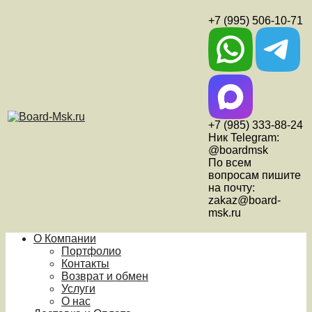
+7 (995) 506-10-71
+7 (985) 333-88-24
Ник Telegram:
@boardmsk
По всем
вопросам пишите
на почту:
zakaz@board-
msk.ru
О Компании
Портфолио
Контакты
Возврат и обмен
Услуги
О нас