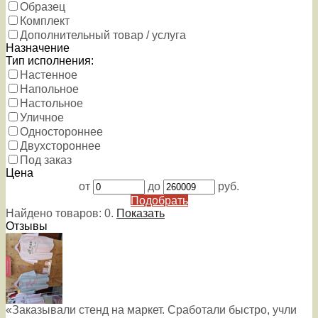
Образец
Комплект
Дополнительный товар / услуга
Назначение
Тип исполнения:
Настенное
Напольное
Настольное
Уличное
Одностороннее
Двухстороннее
Под заказ
Цена
от
до
руб.
Подобрать
Найдено товаров:
0
.
Показать
Отзывы
«Заказывали стенд на маркет. Сработали быстро, учли