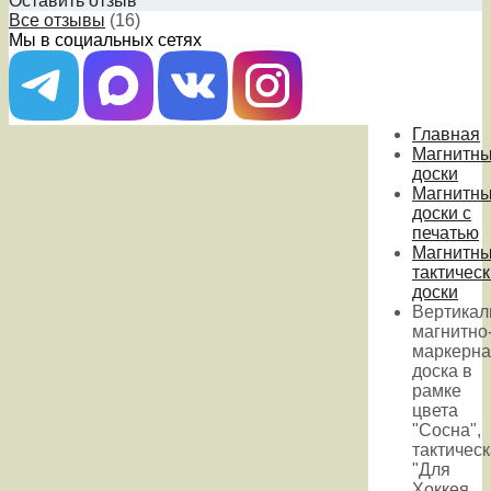
Оставить отзыв
Все отзывы
(16)
Мы в социальных сетях
Главная
Магнитн
доски
Магнитн
доски с
печатью
Магнитн
тактичес
доски
Вертикал
магнитно
маркерна
доска в
рамке
цвета
"Сосна",
тактичес
"Для
Хоккея