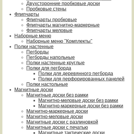
Двухсторонние пробковые доски
Пробковые стены
Флипчарты
Флипчарты пробковые
Флипчарты магнитно-маркерные
Флипчарты меловые
Наборные меню
Наборные меню "Комплекты"
Полки настенные
Пегборды
Пегборды напольные
Полки настенные круглые
Полки для пегборда
Полки для деревянного пегборда
Полки для перфорированных панелей
Полки настольные
Магнитные доски
Магнитные доски без рамки
Магнитно-меловые доски без рамки
Магнитно-маркерные доски без рамки
Магнитно-маркерные доски
Магнитно-меловые доски
Магнитные доски с разлиновкой
Магнитные доски с печатью
Магнитные тактические доски