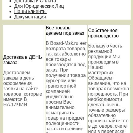
Доставка и Оплата
Для Юридических Лиц
Наши клиенты
Документация
Все товары
Собственное
делаем под заказ
производство
В Board-Msk.ru нет
Большую часть
возврата товаров,
рекламной
так как абсолютно
продукции Мы
Доставка в ДЕНЬ
все товары
производим в
заказа
производятся под
Наших
заказ. При
Доставляем
мастерских.
получении товара
заказы в день
Обращаем
курьером или
оформления
внимание, что на
транспортной
заявки на сайте
товарах возможна
компанией
товаров, которые
погрешность. При
убедительно
имеются В
необходимости
просим Вас
НАЛИЧИИ.
сделать очень
внимательно
точные размеры
осматривать
обязательно
товар на предмет
прописывайте это
полноценности
в договоре, счете
заказа и наличие
или в переписке!