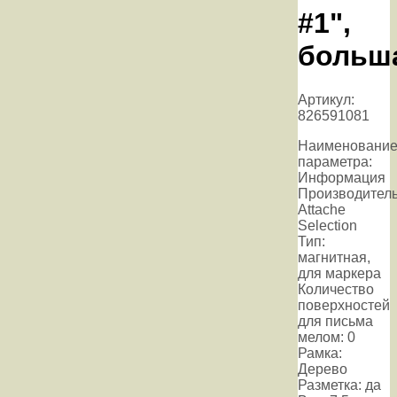
#1",
больш
Артикул:
826591081
Наименовани
параметра:
Информация
Производитель
Attache
Selection
Тип:
магнитная,
для маркера
Количество
поверхностей
для письма
мелом: 0
Рамка:
Дерево
Разметка: да