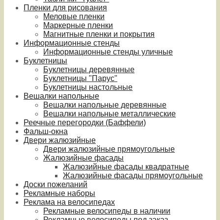
Пленки для рисования
Меловые пленки
Маркерные пленки
Магнитные пленки и покрытия
Информационные стенды
Информационные стенды уличные
Буклетницы
Буклетницы деревянные
Буклетницы "Парус"
Буклетницы настольные
Вешалки напольные
Вешалки напольные деревянные
Вешалки напольные металлические
Реечные перегородки (Баффели)
Фальш-окна
Двери жалюзийные
Двери жалюзийные прямоугольные
Жалюзийные фасады
Жалюзийные фасады квадратные
Жалюзийные фасады прямоугольные
Доски пожеланий
Рекламные наборы
Реклама на велосипедах
Рекламные велосипеды в наличии
Рекламные велосипеды под заказ