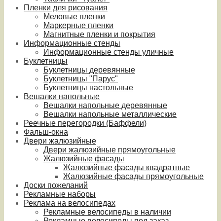
Пленки для рисования
Меловые пленки
Маркерные пленки
Магнитные пленки и покрытия
Информационные стенды
Информационные стенды уличные
Буклетницы
Буклетницы деревянные
Буклетницы "Парус"
Буклетницы настольные
Вешалки напольные
Вешалки напольные деревянные
Вешалки напольные металлические
Реечные перегородки (Баффели)
Фальш-окна
Двери жалюзийные
Двери жалюзийные прямоугольные
Жалюзийные фасады
Жалюзийные фасады квадратные
Жалюзийные фасады прямоугольные
Доски пожеланий
Рекламные наборы
Реклама на велосипедах
Рекламные велосипеды в наличии
Рекламные велосипеды под заказ