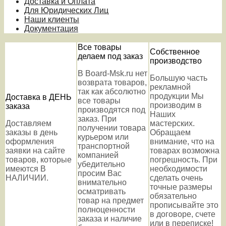
Доставка и Оплата
Для Юридических Лиц
Наши клиенты
Документация
Все товары
Собственное
делаем под заказ
производство
В Board-Msk.ru нет
Большую часть
возврата товаров,
рекламной
так как абсолютно
продукции Мы
Доставка в ДЕНЬ
все товары
производим в
заказа
производятся под
Наших
заказ. При
Доставляем
мастерских.
получении товара
заказы в день
Обращаем
курьером или
оформления
внимание, что на
транспортной
заявки на сайте
товарах возможна
компанией
товаров, которые
погрешность. При
убедительно
имеются В
необходимости
просим Вас
НАЛИЧИИ.
сделать очень
внимательно
точные размеры
осматривать
обязательно
товар на предмет
прописывайте это
полноценности
в договоре, счете
заказа и наличие
или в переписке!