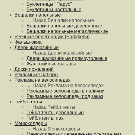
Буклетницы "Парус"
Буклетницы настольные
Вешалки напольные
← Назад
Вешалки напольные
Вешалки напольные деревянные
Вешалки напольные металлические
Реечные перегородки (Баффели)
Фальш-окна
Двери жалюзийные
← Назад
Двери жалюзийные
Двери жалюзийные прямоугольные
Жалюзийные фасады
Доски пожеланий
Рекламные наборы
Реклама на велосипедах
← Назад
Реклама на велосипедах
Рекламные велосипеды в наличии
Рекламные велосипеды под заказ
Тейбл тенты
← Назад
Тейбл тенты
Тейбл-тенты деревянные
Тейбл-тенты пвх
Менюхолдеры
← Назад
Менюхолдеры
Менюхолдеры с деревянным основанием