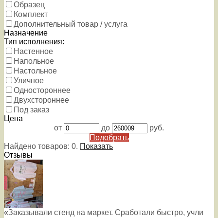
Образец
Комплект
Дополнительный товар / услуга
Назначение
Тип исполнения:
Настенное
Напольное
Настольное
Уличное
Одностороннее
Двухстороннее
Под заказ
Цена
от
до
руб.
Подобрать
Найдено товаров:
0
.
Показать
Отзывы
«Заказывали стенд на маркет. Сработали быстро, учли