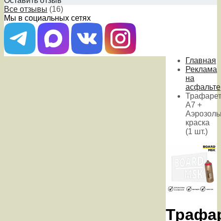
Оставить отзыв
Все отзывы
(16)
Мы в социальных сетях
Главная
Реклама
на
асфальте
Трафаре
А7 +
Аэрозоль
краска
(1 шт.)
Трафа