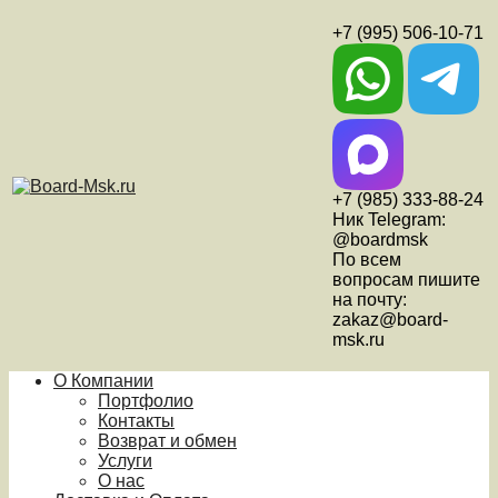
+7 (995) 506-10-71
+7 (985) 333-88-24
Ник Telegram:
@boardmsk
По всем
вопросам пишите
на почту:
zakaz@board-
msk.ru
О Компании
Портфолио
Контакты
Возврат и обмен
Услуги
О нас