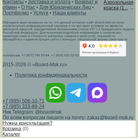
Контакты
•
Доставка и оплата
•
Возврат и
Аэрозольная
обмен
•
О Нас
•
Для Юридических Лиц
•
краска (1...
→
Портфолио
•
Услуги
•
Наши клиенты
Обращаем ваше внимание на то, что данный интернет-сайт (board-msk.ru) носит
исключительно информационный характер и ни при каких условиях не является
публичной офертой, определяемой положениями Статьи 437 п.2 Гражданского кодекса
Российской Федерации. Для получения подробной информации о технических
характеристиках и стоимости указанных товаров и (или) услуг, пожалуйста,
обращайтесь к администрации сайта с помощью специальной формы связи или по
телефонам: +7 (977) 790 85-84, +7 (926) 920 02-03
2015-2026 © «Board-Msk.ru»
Политика конфиденциальности
+7 (995) 506-10-71
+7 (985) 333-88-24
Ник Telegram: @boardmsk
По всем вопросам пишите на почту: zakaz@board-msk.ru
Нужна консультация?
Корзина
(
0
)
Каталог