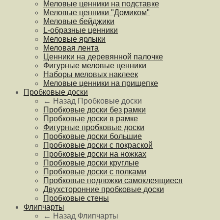
Меловые ценники на подставке
Меловые ценники "Домиком"
Меловые бейджики
L-образные ценники
Меловые ярлыки
Меловая лента
Ценники на деревянной палочке
Фигурные меловые ценники
Наборы меловых наклеек
Меловые ценники на прищепке
Пробковые доски
← Назад
Пробковые доски
Пробковые доски без рамки
Пробковые доски в рамке
Фигурные пробковые доски
Пробковые доски большие
Пробковые доски с покраской
Пробковые доски на ножках
Пробковые доски круглые
Пробковые доски с полками
Пробковые подложки самоклеящиеся
Двухсторонние пробковые доски
Пробковые стены
Флипчарты
← Назад
Флипчарты