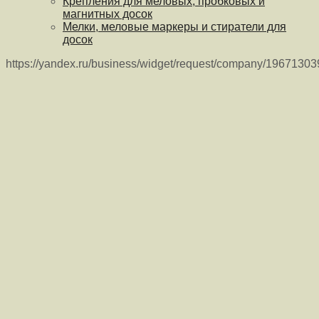
Крепления для меловых, пробковых и
магнитных досок
Мелки, меловые маркеры и стиратели для
досок
https://yandex.ru/business/widget/request/company/1967130