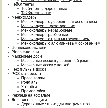
Тейбл тенты
Тейбл-тенты деревянные
Тейбл-тенты пвх
Менюхолдеры
Менюхолдеры с деревянным основанием
Менюхолдеры трехсторонние
Менюхолдеры неразборные
Менюхолдеры разборные
Менюхолдеры с цветным основанием
Менюхолдеры с алюминиевым основанием
Ценникодержатели
Pinable-панели
Маркерные доски
Маркерные доски в деревянной рамке
Маркерные доски с полкой
Текстильные доски
POS-материалы
Пресс воллы
Ролл апы
Х-стойки
Промостойка
Реклама на асфальте
Деревянные ящики
Деревянные ящики для инструментов