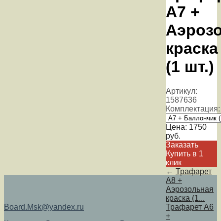
А7 +
Аэроз
краска
(1 шт.)
Артикул:
1587636
Комплектация:
Цена:
1750
руб.
Заказать
Купить в 1
клик
←
Трафарет
А8 +
Аэрозольная
краска (1...
Board.Msk@yandex.ru
Трафарет А6
+