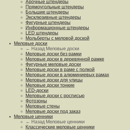
Арочные штендеры
Прямоугольные штендеры
Большие штендеры
Эксклюзивные штендеры
Фигурные штендеры
Информационные штендеры
LED штендеры
Мольберты с меловой доской
Меловые доски
← Назад
Меловые доски
Меловые доски без рамки
Меловые доски в деревянной рамке
Фигурные меловые доски
Меловые доски в раме с полкой
Меловые доски в алюминиевых рамах
Меловые доски для улицы
Меловые доски тонкие
LED-доски
Меловые доски с росписью
Фотозоны
Меловые стены
Меловые доски под заказ
Меловые ценники
← Назад
Меловые ценники
Классические меловые ценники