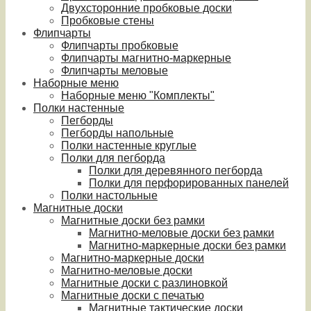
Двухсторонние пробковые доски
Пробковые стены
Флипчарты
Флипчарты пробковые
Флипчарты магнитно-маркерные
Флипчарты меловые
Наборные меню
Наборные меню "Комплекты"
Полки настенные
Пегборды
Пегборды напольные
Полки настенные круглые
Полки для пегборда
Полки для деревянного пегборда
Полки для перфорированных панелей
Полки настольные
Магнитные доски
Магнитные доски без рамки
Магнитно-меловые доски без рамки
Магнитно-маркерные доски без рамки
Магнитно-маркерные доски
Магнитно-меловые доски
Магнитные доски с разлиновкой
Магнитные доски с печатью
Магнитные тактические доски