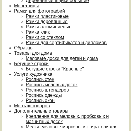
Деревянные ящики большие
Монетницы
Рамки для фотографий
Рамки пластиковые
Рамки деревянные
Рамки алюминиевые
Рамка клик
Рамки со стеклом
Рамки для сертификатов и дипломов
Образцы
Товары для дома
Меловые доски для детей и дома
Бегущие строки
Бегущие строки "Красные"
Услуги художника
Роспись стен
Роспись меловых досок
Роспись штендеров
Роспись одежды
Роспись окон
Монтаж товаров
Дополнительные товары
Крепления для меловых, пробковых и
магнитных досок
Мелки, меловые маркеры и стиратели для