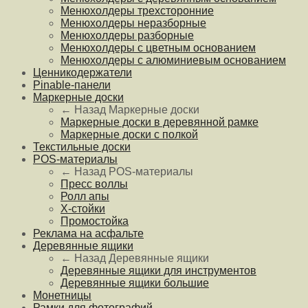
Менюхолдеры трехсторонние
Менюхолдеры неразборные
Менюхолдеры разборные
Менюхолдеры с цветным основанием
Менюхолдеры с алюминиевым основанием
Ценникодержатели
Pinable-панели
Маркерные доски
← Назад
Маркерные доски
Маркерные доски в деревянной рамке
Маркерные доски с полкой
Текстильные доски
POS-материалы
← Назад
POS-материалы
Пресс воллы
Ролл апы
Х-стойки
Промостойка
Реклама на асфальте
Деревянные ящики
← Назад
Деревянные ящики
Деревянные ящики для инструментов
Деревянные ящики большие
Монетницы
Рамки для фотографий