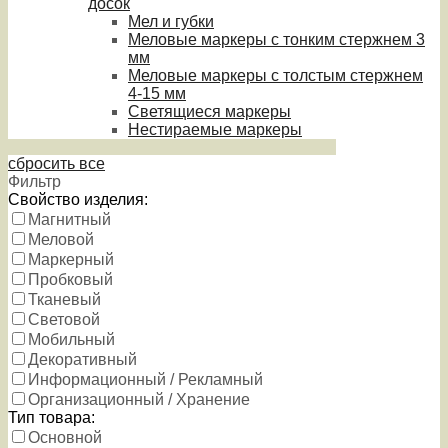
досок
Мел и губки
Меловые маркеры с тонким стержнем 3
мм
Меловые маркеры с толстым стержнем
4-15 мм
Светящиеся маркеры
Нестираемые маркеры
сбросить все
Фильтр
Свойство изделия:
Магнитный
Меловой
Маркерный
Пробковый
Тканевый
Световой
Мобильный
Декоративный
Информационный / Рекламный
Организационный / Хранение
Тип товара:
Основной