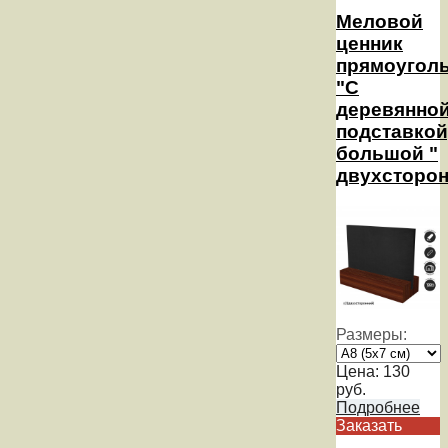
Меловой
ценник
прямоугол
"С
деревянно
подставкой
большой "
двухсторо
Размеры:
Цена:
130
руб.
Подробнее
Заказать