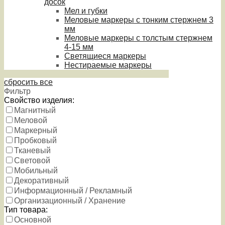
досок
Мел и губки
Меловые маркеры с тонким стержнем 3
мм
Меловые маркеры с толстым стержнем
4-15 мм
Светящиеся маркеры
Нестираемые маркеры
сбросить все
Фильтр
Свойство изделия:
Магнитный
Меловой
Маркерный
Пробковый
Тканевый
Световой
Мобильный
Декоративный
Информационный / Рекламный
Организационный / Хранение
Тип товара:
Основной