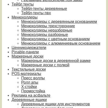
Тейбл тенты
Тейбл-тенты деревянные
Тейбл-тенты пвх
Менюхолдеры
Менюхолдеры с деревянным основанием
Менюхолдеры трехсторонние
Менюхолдеры неразборные
Менюхолдеры разборные
Менюхолдеры с цветным основанием
Менюхолдеры с алюминиевым основанием
Ценникодержатели
Pinable-панели
Маркерные доски
Маркерные доски в деревянной рамке
Маркерные доски с полкой
Текстильные доски
POS-материалы
Пресс воллы
Ролл апы
Х-стойки
Промостойка
Реклама на асфальте
Деревянные ящики
Деревянные ящики для инструментов