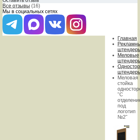
Оставить отзыв
Все отзывы
(16)
Мы в социальных сетях
Главная
Рекламн
штендер
Меловые
штендер
Одностор
штендер
Меловая
стойка
одностор
"С
отделени
под
логотип
№2"