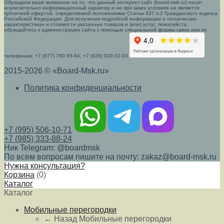
Обращаем ваше внимание на то, что данный интернет-сайт (board-msk.ru) носит
исключительно информационный характер и ни при каких условиях не является
публичной офертой, определяемой положениями Статьи 437 п.2 Гражданского кодекса
Российской Федерации. Для получения подробной информации о технических
характеристиках и стоимости указанных товаров и (или) услуг, пожалуйста,
обращайтесь к администрации сайта с помощью специальной формы связи или по
телефонам: +7 (977) 790 85-84, +7 (926) 920 02-03
2015-2026 © «Board-Msk.ru»
Политика конфиденциальности
+7 (995) 506-10-71
+7 (985) 333-88-24
Ник Telegram: @boardmsk
По всем вопросам пишите на почту: zakaz@board-msk.ru
Нужна консультация?
Корзина
(
0
)
Каталог
Каталог
Мобильные перегородки
← Назад
Мобильные перегородки