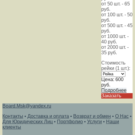
от 50 шт. - 65
руб.
от 100 шт. - 50
руб.
от 500 шт. - 45
руб.
от 1000 шт. -
40 руб.
от 2000 шт. -
35 руб.
Стоимость
рейки (1 шт.):
Цена:
600
руб.
Подробнее
Заказать
Board.Msk@yandex.ru
Контакты
•
Доставка и оплата
•
Возврат и обмен
•
О Нас
•
Для Юридических Лиц
•
Портфолио
•
Услуги
•
Наши
клиенты