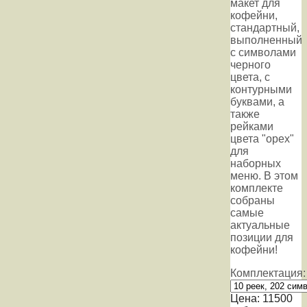
макет для
кофейни,
стандартный,
выполненный
с символами
черного
цвета, с
контурными
буквами, а
также
рейками
цвета "орех"
для
наборных
меню. В этом
комплекте
собраны
самые
актуальные
позиции для
кофейни!
Комплектация:
Цена:
11500