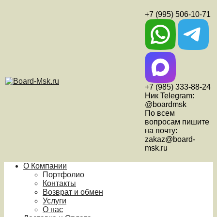
+7 (995) 506-10-71
+7 (985) 333-88-24
Ник Telegram:
@boardmsk
По всем
вопросам пишите
на почту:
zakaz@board-
msk.ru
О Компании
Портфолио
Контакты
Возврат и обмен
Услуги
О нас