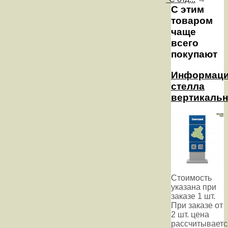
С этим
товаром
чаще
всего
покупают
Информаци
стелла
вертикальн
Стоимость
указана при
заказе 1 шт.
При заказе от
2 шт. цена
рассчитываетс