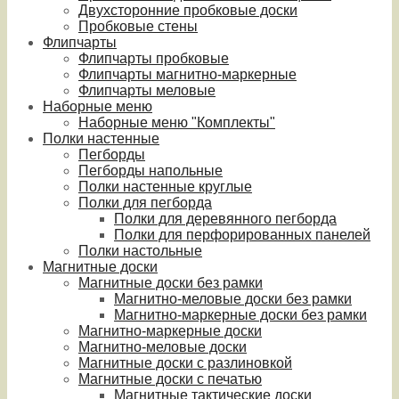
Двухсторонние пробковые доски
Пробковые стены
Флипчарты
Флипчарты пробковые
Флипчарты магнитно-маркерные
Флипчарты меловые
Наборные меню
Наборные меню "Комплекты"
Полки настенные
Пегборды
Пегборды напольные
Полки настенные круглые
Полки для пегборда
Полки для деревянного пегборда
Полки для перфорированных панелей
Полки настольные
Магнитные доски
Магнитные доски без рамки
Магнитно-меловые доски без рамки
Магнитно-маркерные доски без рамки
Магнитно-маркерные доски
Магнитно-меловые доски
Магнитные доски с разлиновкой
Магнитные доски с печатью
Магнитные тактические доски