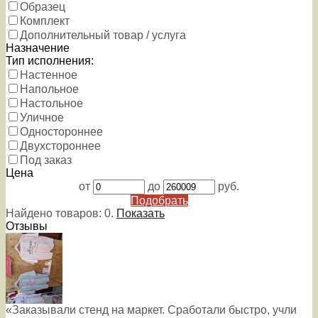
Образец
Комплект
Дополнительный товар / услуга
Назначение
Тип исполнения:
Настенное
Напольное
Настольное
Уличное
Одностороннее
Двухстороннее
Под заказ
Цена
от
до
руб.
Подобрать
Найдено товаров:
0
.
Показать
Отзывы
«Заказывали стенд на маркет. Сработали быстро, учли