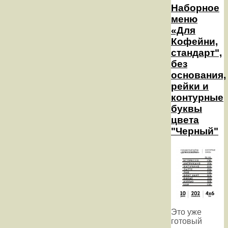
Наборное
меню
«Для
Кофейни,
стандарт",
без
основания,
рейки и
контурные
буквы
цвета
"Черный"
Это уже
готовый