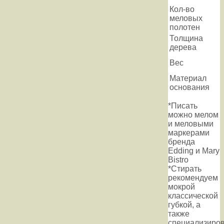
Кол-во
меловых
полотен
Толщина
дерева
Вес
Материал
основания
*Писать
можно мелом
и меловыми
маркерами
бренда
Edding и Mary
Bistro
*Стирать
рекомендуем
мокрой
классической
губкой, а
также
специализиров