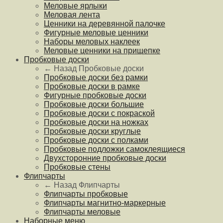
Меловые ярлыки
Меловая лента
Ценники на деревянной палочке
Фигурные меловые ценники
Наборы меловых наклеек
Меловые ценники на прищепке
Пробковые доски
← Назад
Пробковые доски
Пробковые доски без рамки
Пробковые доски в рамке
Фигурные пробковые доски
Пробковые доски большие
Пробковые доски с покраской
Пробковые доски на ножках
Пробковые доски круглые
Пробковые доски с полками
Пробковые подложки самоклеящиеся
Двухсторонние пробковые доски
Пробковые стены
Флипчарты
← Назад
Флипчарты
Флипчарты пробковые
Флипчарты магнитно-маркерные
Флипчарты меловые
Наборные меню