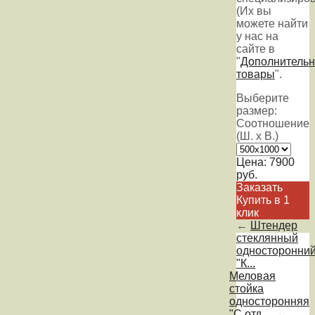
(Их вы
можете найти
у нас на
сайте в
"
Дополнитель
товары
".
Выберите
размер:
Соотношение
(Ш. х В.)
Цена:
7900
руб.
Заказать
Купить в 1
клик
←
Штендер
стеклянный
односторонни
"К...
Меловая
стойка
односторонняя
"С отд...
→