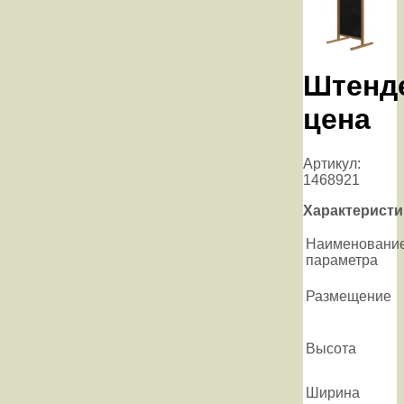
Штенд
цена
Артикул:
1468921
Характеристи
Наименовани
параметра
Размещение
Высота
Ширина