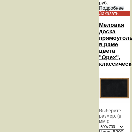
руб.
Подробнее
Заказать
Меловая
доска
прямоугол
в раме
цвета
"Орех",
классическ
Выберите
размер, (в
мм.):