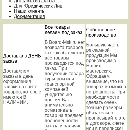
Доставка и Оплата
Для Юридических Лиц
Наши клиенты
Документация
Все товары
Собственное
делаем под заказ
производство
В Board-Msk.ru нет
Большую часть
возврата товаров,
рекламной
так как абсолютно
продукции Мы
Доставка в ДЕНЬ
все товары
производим в
заказа
производятся под
Наших
заказ. При
Доставляем
мастерских.
получении товара
заказы в день
Обращаем
курьером или
оформления
внимание, что на
транспортной
заявки на сайте
товарах возможна
компанией
товаров, которые
погрешность. При
убедительно
имеются В
необходимости
просим Вас
НАЛИЧИИ.
сделать очень
внимательно
точные размеры
осматривать
обязательно
товар на предмет
прописывайте это
полноценности
в договоре, счете
заказа и наличие
или в переписке!