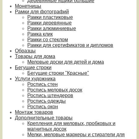
Деревянные ящики большие
Монетницы
Рамки для фотографий
Рамки пластиковые
Рамки деревянные
Рамки алюминиевые
Рамка клик
Рамки со стеклом
Рамки для сертификатов и дипломов
Образцы
Товары для дома
Меловые доски для детей и дома
Бегущие строки
Бегущие строки "Красные"
Услуги художника
Роспись стен
Роспись меловых досок
Роспись штендеров
Роспись одежды
Роспись окон
Монтаж товаров
Дополнительные товары
Крепления для меловых, пробковых и
магнитных досок
Мелки, меловые маркеры и стиратели для