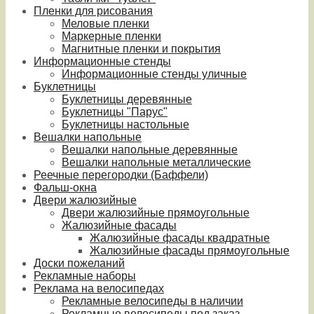
Пленки для рисования
Меловые пленки
Маркерные пленки
Магнитные пленки и покрытия
Информационные стенды
Информационные стенды уличные
Буклетницы
Буклетницы деревянные
Буклетницы "Парус"
Буклетницы настольные
Вешалки напольные
Вешалки напольные деревянные
Вешалки напольные металлические
Реечные перегородки (Баффели)
Фальш-окна
Двери жалюзийные
Двери жалюзийные прямоугольные
Жалюзийные фасады
Жалюзийные фасады квадратные
Жалюзийные фасады прямоугольные
Доски пожеланий
Рекламные наборы
Реклама на велосипедах
Рекламные велосипеды в наличии
Рекламные велосипеды под заказ