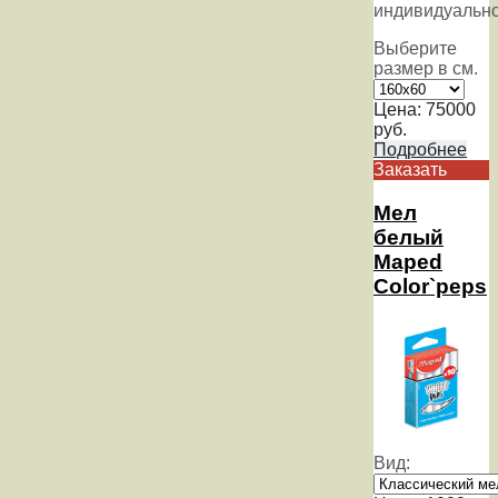
индивидуальн
Выберите
размер в см.
Цена:
75000
руб.
Подробнее
Заказать
Мел
белый
Maped
Color`peps
Вид: